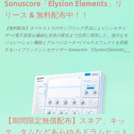
Sonuscore「Elysion Elements」リ
リース & 無料配布中！！
【無料配布】オーケストラのサンプリング手法によりシンセサイ
ザー/電子楽器を繊細な音色の変化まで忠実に再現した、強力なモ
ジュレーション機能とアルペジエーター/マルチエフェクトを搭載
するハイブリッドシンセサイザー Sonuscore「Elysion Elements」
リリース & 無料配布中。Elysion 2からライブラリを抜粋した製品
です。パフォーマンス機能とエディット機能以外全ての機能が使
えるようになっています。総容量も7GBを超えます。複数の設定に
より音色が作りこまれているため、あらかじめアルペジオがプロ
グラムされているプリセットも多いですが、アルペジオを切るこ
とももちろんできます。 ほとんどのシンセライブラリは、音を一
度サンプリングしてベロシティで音量を調整します。 しかし、
ELYSIONは違います。ビンテージシンセを含む様々な音源から、
複数のベロシティレイヤーにわたって録音し、各レイヤーを整形
【期間限定無償配布】スネア、キッ
することで、弱く演奏した場合と強く演奏した場合で、全く異な
る音色が得られます。単に音量を変えただけの同じ音ではありま
ク、タムなどあらゆるドラムヒット