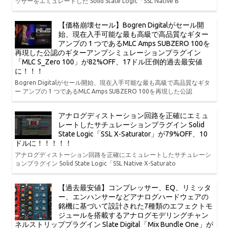
ッサーをエミュレートした Solid State Logic「SSL Native B
【価格崩壊セール】Bogren Digitalがセール開
始、現在入手可能な最も高級で高品質なギター
アンプの 1 つであるMLC Amps SUBZERO 100を
再現した公認のギターアンプシミュレーションプラグイン
「MLC S_Zero 100」が82%OFF、17ドル圧倒的過去最安値
に！！！
Bogren Digitalがセール開始、現在入手可能な最も高級で高品質なギタ
ー アンプの 1 つであるMLC Amps SUBZERO 100を再現した公認
アナログディストーション回路を正確にエミュ
レートしたサチュレーションプラグイン Solid
State Logic「SSL X-Saturator」が79%OFF、10
ドルに！！！！！
アナログディストーション回路を正確にエミュレートしたサチュレーシ
ョンプラグイン Solid State Logic「SSL Native X-Saturato
【過去最安値】コンプレッサー、EQ、リミッタ
ー、エンハンサーなどアナログハードウェアの
銘機に基づいて設計された7種類のエフェクトモ
ジュールを搭載するアナログモデリングチャン
ネルストリッププラグイン Slate Digital「Mix Bundle One」が