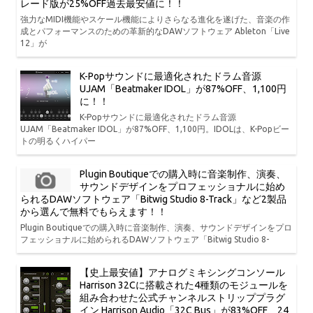
レード版が25%OFF過去最安値に！！
強力なMIDI機能やスケール機能によりさらなる進化を遂げた、音楽の作
成とパフォーマンスのための革新的なDAWソフトウェア Ableton「Live
12」が
K-Popサウンドに最適化されたドラム音源
UJAM「Beatmaker IDOL」が87%OFF、1,100円
に！！
K-Popサウンドに最適化されたドラム音源
UJAM「Beatmaker IDOL」が87%OFF、1,100円。IDOLは、K-Popビー
トの明るくハイパー
Plugin Boutiqueでの購入時に音楽制作、演奏、
サウンドデザインをプロフェッショナルに始め
られるDAWソフトウェア「Bitwig Studio 8-Track」など2製品
から選んで無料でもらえます！！
Plugin Boutiqueでの購入時に音楽制作、演奏、サウンドデザインをプロ
フェッショナルに始められるDAWソフトウェア「Bitwig Studio 8-
【史上最安値】アナログミキシングコンソール
Harrison 32Cに搭載された4種類のモジュールを
組み合わせた公式チャンネルストリッププラグ
イン Harrison Audio「32C Bus」が83%OFF、24