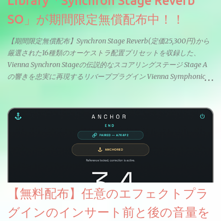
Library「Synchron Stage Reverb
SO」が期間限定無償配布中！！
【期間限定無償配布】Synchron Stage Reverb(定価25,300円)から
厳選された16種類のオーケストラ配置プリセットを収録した、
Vienna Synchron Stageの伝説的なスコアリングステージ Stage A
の響きを忠実に再現するリバーブプラグイン Vienna Symphonic
Library「Synchron Stage Reverb SO」が期間限定無償配布中。以
前2025年の年末に配布されていたLite版とは別物のようでフルバ
ージョンの制限がかなり緩和されていてより実用的。オーケスト
ラセッティングだけでなくボーカルミックスやピアノにも使えま
す。
【無料配布】任意のエフェクトプラ
グインのインサート前と後の音量を