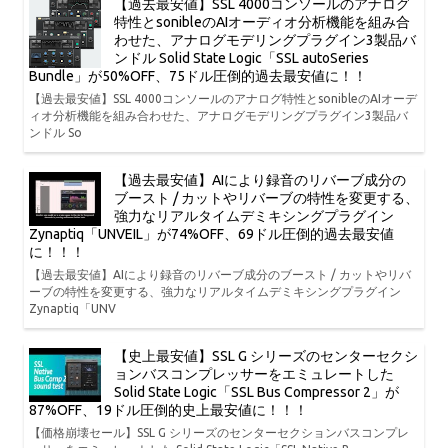
【過去最安値】SSL 4000コンソールのアナログ
特性とsonibleのAIオーディオ分析機能を組み合
わせた、アナログモデリングプラグイン3製品バ
ンドル Solid State Logic「SSL autoSeries
Bundle」が50%OFF、75ドル圧倒的過去最安値に！！
【過去最安値】SSL 4000コンソールのアナログ特性とsonibleのAIオーデ
ィオ分析機能を組み合わせた、アナログモデリングプラグイン3製品バ
ンドル So
【過去最安値】AIにより録音のリバーブ成分の
ブースト / カットやリバーブの特性を変更する、
強力なリアルタイムデミキシングプラグイン
Zynaptiq「UNVEIL」が74%OFF、69ドル圧倒的過去最安値
に！！！
【過去最安値】AIにより録音のリバーブ成分のブースト / カットやリバ
ーブの特性を変更する、強力なリアルタイムデミキシングプラグイン
Zynaptiq「UNV
【史上最安値】SSL G シリーズのセンターセクシ
ョンバスコンプレッサーをエミュレートした
Solid State Logic「SSL Bus Compressor 2」が
87%OFF、19ドル圧倒的史上最安値に！！！
【価格崩壊セール】SSL G シリーズのセンターセクションバスコンプレ