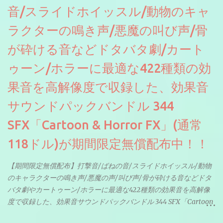
音/スライドホイッスル/動物のキャ
ラクターの鳴き声/悪魔の叫び声/骨
が砕ける音などドタバタ劇/カート
ゥーン/ホラーに最適な422種類の効
果音を高解像度で収録した、効果音
サウンドパックバンドル 344
SFX「Cartoon & Horror FX」(通常
118ドル)が期間限定無償配布中！！
【期間限定無償配布】打撃音/ばねの音/スライドホイッスル/動物
のキャラクターの鳴き声/悪魔の声/叫び声/骨が砕ける音などドタ
バタ劇やカートゥーン/ホラーに最適な422種類の効果音を高解像
度で収録した、効果音サウンドパックバンドル 344 SFX「Cartoon
& Horror FX」(通常118ドル)が期間限定無償配布中。サンプリン