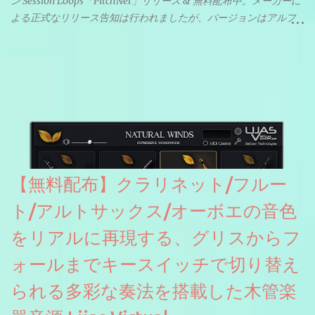
ン Session Loops「PitchNet」リリース & 無料配布中。メーカーに
よる正式なリリース告知は行われましたが、バージョンはアルフ
ァと記載されているようなので今後アップデートで細かいバグな
どが修正されていくのだと思われます。筆者もざっくりと確認し
たところ動作は問題なさそうです。KVR Developer Challenge
2026に出品されている製品になります。国内代理店でも取り扱い
のあるDrumNetのメーカーです。調べたところによるとオープン
ソースを元に設計・改良した製品のようです。
【無料配布】クラリネット/フルー
ト/アルトサックス/オーボエの音色
をリアルに再現する、グリスからフ
ォールまでキースイッチで切り替え
られる多彩な奏法を搭載した木管楽