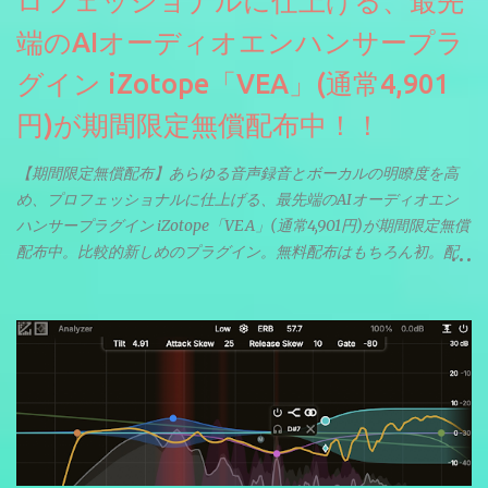
ロフェッショナルに仕上げる、最先
端のAIオーディオエンハンサープラ
グイン iZotope「VEA」(通常4,901
円)が期間限定無償配布中！！
【期間限定無償配布】あらゆる音声録音とボーカルの明瞭度を高
め、プロフェッショナルに仕上げる、最先端のAIオーディオエン
ハンサープラグイン iZotope「VEA」(通常4,901円)が期間限定無償
配布中。比較的新しめのプラグイン。無料配布はもちろん初。配
信やナレーションにもぴったり。ボーカルミックスやVTuberさん
にも。