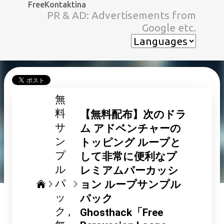
FreeKontaktina
スキップしてメイン コンテンツに移動
PR & AD: Advertisements from
Google etc.
無
料
【無料配布】次のドラ
サ
ム アドベンチャーの
ン
トッピング ループと
プ
して非常に便利なプ
ル
レミアムパーカッシ
パ
ョン ループサンプル
ッ
パック
ク
Ghosthack「Free