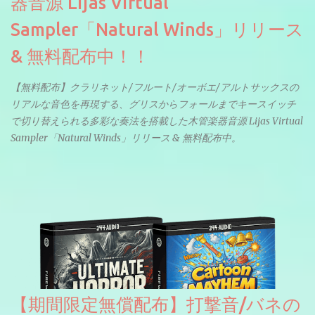
器音源 Lijas Virtual
Sampler「Natural Winds」リリース
& 無料配布中！！
【無料配布】クラリネット/フルート/オーボエ/アルトサックスの
リアルな音色を再現する、グリスからフォールまでキースイッチ
で切り替えられる多彩な奏法を搭載した木管楽器音源 Lijas Virtual
Sampler「Natural Winds」リリース & 無料配布中。
【期間限定無償配布】打撃音/バネの