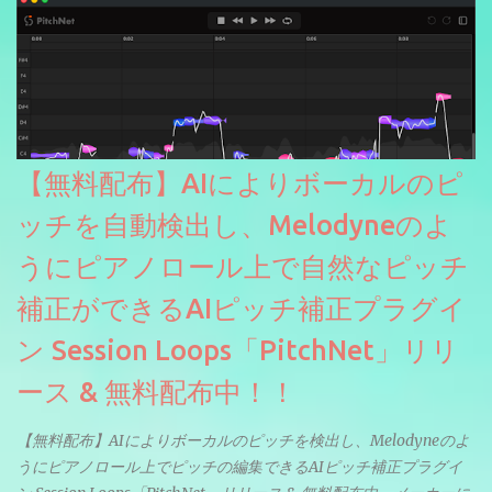
【無料配布】AIによりボーカルのピ
ッチを自動検出し、Melodyneのよ
うにピアノロール上で自然なピッチ
補正ができるAIピッチ補正プラグイ
ン Session Loops「PitchNet」リリ
ース & 無料配布中！！
【無料配布】AIによりボーカルのピッチを検出し、Melodyneのよ
うにピアノロール上でピッチの編集できるAIピッチ補正プラグイ