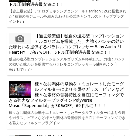
ドル圧倒的過去最安値に！！
【史上最安値】アナログミキシングコンソール Harrison 32Cに搭載され
た4種類のモジュールを組み合わせた公式チャンネルストリッププラグ
イン Harr
【過去最安値】独自の適応型コンプレッション
アルゴリズムを搭載した、力強くパンチの効い
た味わいを提供するパラレルコンプレッサー Baby Audio「I
Heart NY」が87%OFF、5ドル圧倒的過去最安値に！！
独自の適応型コンプレッションアルゴリズムを搭載した、力強くパンチ
の効いた味わいを提供するパラレルコンプレッサー Baby Audio「I
Heart NY」が
様々な共鳴体の挙動をエミュレートしたモーダ
ルフィルターにより金属やガラス、ピアノなど
様々な素材の音響特性を自在にモーフィングで
きる強力なフィルタープラグイン Polyverse
Music「Supermodal」が30%OFF、69ドルに！！！
様々な共鳴体の挙動をエミュレートしたモーダルフィルターにより金属
やガラス、ピアノなど様々な素材の音響特性を自在にモーフィングでき
る強力なフィルタープラグイン