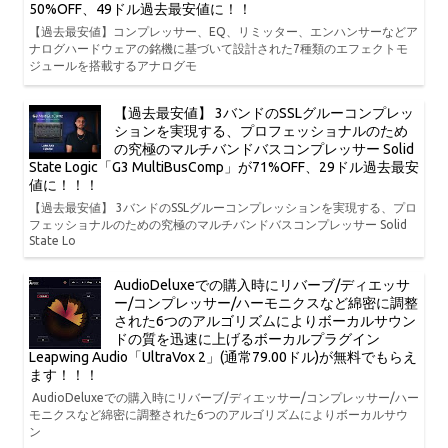
50%OFF、49ドル過去最安値に！！
【過去最安値】コンプレッサー、EQ、リミッター、エンハンサーなどア
ナログハードウェアの銘機に基づいて設計された7種類のエフェクトモ
ジュールを搭載するアナログモ
【過去最安値】 3バンドのSSLグルーコンプレッ
ションを実現する、プロフェッショナルのため
の究極のマルチバンドバスコンプレッサー Solid
State Logic「G3 MultiBusComp」が71%OFF、29ドル過去最安
値に！！！
【過去最安値】 3バンドのSSLグルーコンプレッションを実現する、プロ
フェッショナルのための究極のマルチバンドバスコンプレッサー Solid
State Lo
AudioDeluxeでの購入時にリバーブ/ディエッサ
ー/コンプレッサー/ハーモニクスなど綿密に調整
された6つのアルゴリズムによりボーカルサウン
ドの質を迅速に上げるボーカルプラグイン
Leapwing Audio「UltraVox 2」(通常79.00ドル)が無料でもらえ
ます！！！
AudioDeluxeでの購入時にリバーブ/ディエッサー/コンプレッサー/ハー
モニクスなど綿密に調整された6つのアルゴリズムによりボーカルサウ
ン