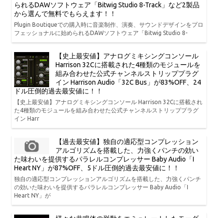
られるDAWソフトウェア「Bitwig Studio 8-Track」など2製品
から選んで無料でもらえます！！
Plugin Boutiqueでの購入時に音楽制作、演奏、サウンドデザインをプロ
フェッショナルに始められるDAWソフトウェア「Bitwig Studio 8-
【史上最安値】アナログミキシングコンソール
Harrison 32Cに搭載された4種類のモジュールを
組み合わせた公式チャンネルストリッププラグ
イン Harrison Audio「32C Bus」が83%OFF、24
ドル圧倒的過去最安値に！！
【史上最安値】アナログミキシングコンソール Harrison 32Cに搭載され
た4種類のモジュールを組み合わせた公式チャンネルストリッププラグ
イン Harr
【過去最安値】独自の適応型コンプレッション
アルゴリズムを搭載した、力強くパンチの効い
た味わいを提供するパラレルコンプレッサー Baby Audio「I
Heart NY」が87%OFF、5ドル圧倒的過去最安値に！！
独自の適応型コンプレッションアルゴリズムを搭載した、力強くパンチ
の効いた味わいを提供するパラレルコンプレッサー Baby Audio「I
Heart NY」が