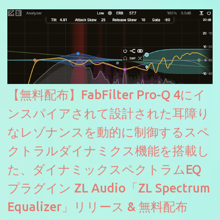
にも。
【無料配布】FabFilter Pro-Q 4にイ
ンスパイアされて設計された耳障り
なレゾナンスを動的に制御するスペ
クトラルダイナミクス機能を搭載し
た、ダイナミックスペクトラムEQ
プラグイン ZL Audio「ZL Spectrum
Equalizer」リリース & 無料配布