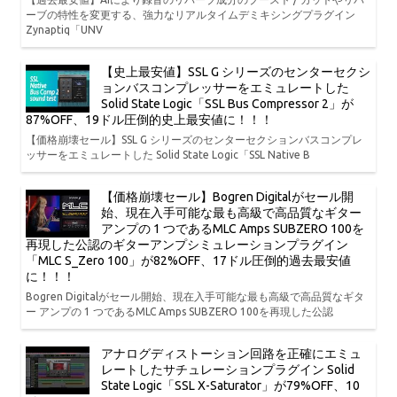
ーブの特性を変更する、強力なリアルタイムデミキシングプラグイン
Zynaptiq「UNV
【史上最安値】SSL G シリーズのセンターセクシ
ョンバスコンプレッサーをエミュレートした
Solid State Logic「SSL Bus Compressor 2」が
87%OFF、19ドル圧倒的史上最安値に！！！
【価格崩壊セール】SSL G シリーズのセンターセクションバスコンプレ
ッサーをエミュレートした Solid State Logic「SSL Native B
【価格崩壊セール】Bogren Digitalがセール開
始、現在入手可能な最も高級で高品質なギター
アンプの 1 つであるMLC Amps SUBZERO 100を
再現した公認のギターアンプシミュレーションプラグイン
「MLC S_Zero 100」が82%OFF、17ドル圧倒的過去最安値
に！！！
Bogren Digitalがセール開始、現在入手可能な最も高級で高品質なギタ
ー アンプの 1 つであるMLC Amps SUBZERO 100を再現した公認
アナログディストーション回路を正確にエミュ
レートしたサチュレーションプラグイン Solid
State Logic「SSL X-Saturator」が79%OFF、10