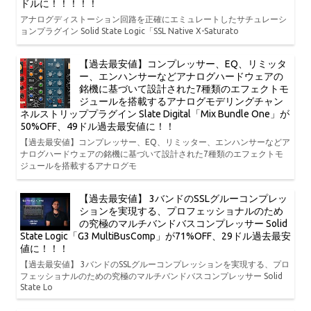
ドルに！！！！！
アナログディストーション回路を正確にエミュレートしたサチュレーシ
ョンプラグイン Solid State Logic「SSL Native X-Saturato
【過去最安値】コンプレッサー、EQ、リミッタ
ー、エンハンサーなどアナログハードウェアの
銘機に基づいて設計された7種類のエフェクトモ
ジュールを搭載するアナログモデリングチャン
ネルストリッププラグイン Slate Digital「Mix Bundle One」が
50%OFF、49ドル過去最安値に！！
【過去最安値】コンプレッサー、EQ、リミッター、エンハンサーなどア
ナログハードウェアの銘機に基づいて設計された7種類のエフェクトモ
ジュールを搭載するアナログモ
【過去最安値】 3バンドのSSLグルーコンプレッ
ションを実現する、プロフェッショナルのため
の究極のマルチバンドバスコンプレッサー Solid
State Logic「G3 MultiBusComp」が71%OFF、29ドル過去最安
値に！！！
【過去最安値】 3バンドのSSLグルーコンプレッションを実現する、プロ
フェッショナルのための究極のマルチバンドバスコンプレッサー Solid
State Lo