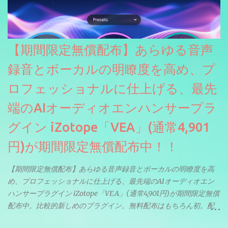
【期間限定無償配布】あらゆる音声
録音とボーカルの明瞭度を高め、プ
ロフェッショナルに仕上げる、最先
端のAIオーディオエンハンサープラ
グイン iZotope「VEA」(通常4,901
円)が期間限定無償配布中！！
【期間限定無償配布】あらゆる音声録音とボーカルの明瞭度を高
め、プロフェッショナルに仕上げる、最先端のAIオーディオエン
ハンサープラグイン iZotope「VEA」(通常4,901円)が期間限定無償
配布中。比較的新しめのプラグイン。無料配布はもちろん初。配
信やナレーションにもぴったり。ボーカルミックスやVTuberさん