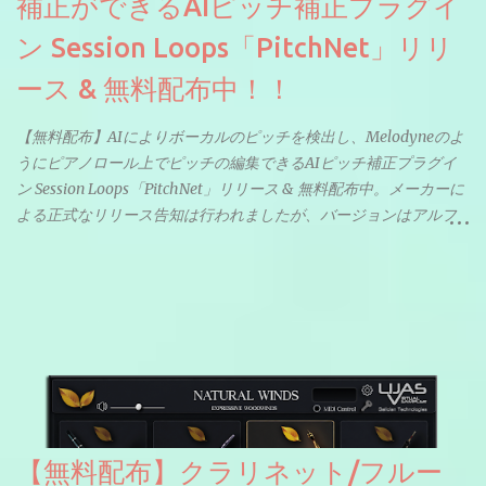
補正ができるAIピッチ補正プラグイ
ン Session Loops「PitchNet」リリ
ース & 無料配布中！！
【無料配布】AIによりボーカルのピッチを検出し、Melodyneのよ
うにピアノロール上でピッチの編集できるAIピッチ補正プラグイ
ン Session Loops「PitchNet」リリース & 無料配布中。メーカーに
よる正式なリリース告知は行われましたが、バージョンはアルフ
ァと記載されているようなので今後アップデートで細かいバグな
どが修正されていくのだと思われます。筆者もざっくりと確認し
たところ動作は問題なさそうです。KVR Developer Challenge
2026に出品されている製品になります。国内代理店でも取り扱い
のあるDrumNetのメーカーです。調べたところによるとオープン
ソースを元に設計・改良した製品のようです。
【無料配布】クラリネット/フルー