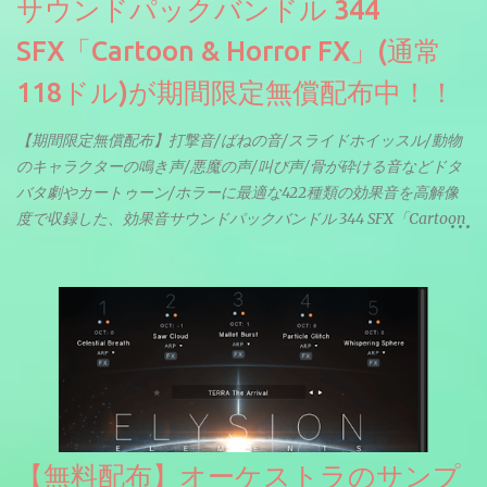
サウンドパックバンドル 344
SFX「Cartoon & Horror FX」(通常
118ドル)が期間限定無償配布中！！
【期間限定無償配布】打撃音/ばねの音/スライドホイッスル/動物
のキャラクターの鳴き声/悪魔の声/叫び声/骨が砕ける音などドタ
バタ劇やカートゥーン/ホラーに最適な422種類の効果音を高解像
度で収録した、効果音サウンドパックバンドル 344 SFX「Cartoon
& Horror FX」(通常118ドル)が期間限定無償配布中。サンプリン
グレート等もしっかりと業界水準を満たしております。
【無料配布】オーケストラのサンプ