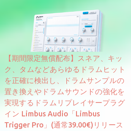
です。パフォーマンス機能とエディット機能以外全ての機能が使
えるようになっています。総容量も7GBを超えます。複数の設定に
より音色が作りこまれているため、あらかじめアルペジオがプロ
グラムされているプリセットも多いですが、アルペジオを切るこ
とももちろんできます。 ほとんどのシンセライブラリは、音を一
度サンプリングしてベロシティで音量を調整します。 しかし、
ELYSIONは違います。ビンテージシンセを含む様々な音源から、
複数のベロシティレイヤーにわたって録音し、各レイヤーを整形
【期間限定無償配布】スネア、キッ
することで、弱く演奏した場合と強く演奏した場合で、全く異な
る音色が得られます。単に音量を変えただけの同じ音ではありま
ク、タムなどあらゆるドラムヒット
せん。
を正確に検出し、ドラムサンプルの
置き換えやドラムサウンドの強化を
実現するドラムリプレイサープラグ
イン Limbus Audio「Limbus
Trigger Pro」(通常39.00€)リリース