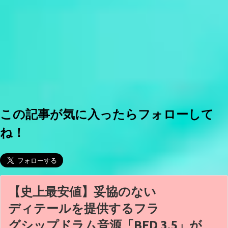
この記事が気に入ったらフォローして
ね！
【史上最安値】妥協のない
ディテールを提供するフラ
グシップドラム音源「BFD 3.5」が