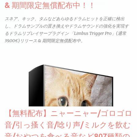
& 期間限定無償配布中！！
スネア、キック、タムなどあらゆるドラムヒットを正確に検出
し、ドラムサンプルの置き換えやドラムサウンドの強化を実現す
るドラムリプレイサープラグイン 「Limbus Trigger Pro」(通常
39.00€)リリース & 期間限定無償配布中。
【無料配布】ニャーニャー/ゴロゴロ
音/引っ搔く音/唸り声/ミルクを飲む
音/おやつを食べる音など807種類の