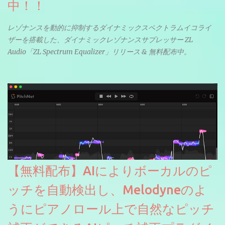
中！！
レゾナンスを動的に抑制するダイナミックスペクトラムイコライ
ザーを搭載した、ダイナミックレゾナンスサプレッサー ZL
Audio「ZL Spectrum Equalizer」リリース & 無料配布中。
【無料配布】AIによりボーカルのピ
ッチを自動検出し、Melodyneのよ
うにピアノロール上で自然なピッチ