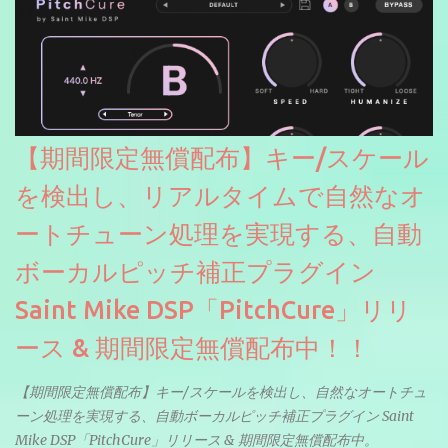
【期間限定無償配布】キー/スケール
を検出し、リアルタイムで自然なオ
ートチューン処理を実現する、自動
ボーカルピッチ補正プラグイン
Saint Mike DSP「PitchCure」リリ
ース & 期間限定無償配布中！！
【期間限定無償配布】キー/スケールを検出し、自然なオートチュ
ーン処理を実現する、自動ボーカルピッチ補正プラグイン Saint
Mike DSP「PitchCure」リリース & 期間限定無償配布中。