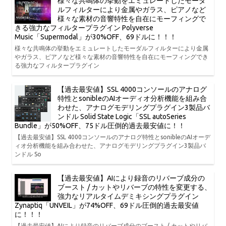
様々な共鳴体の挙動をエミュレートしたモーダ
ルフィルターにより金属やガラス、ピアノなど
様々な素材の音響特性を自在にモーフィングで
きる強力なフィルタープラグイン Polyverse
Music「Supermodal」が30%OFF、69ドルに！！！
様々な共鳴体の挙動をエミュレートしたモーダルフィルターにより金属
やガラス、ピアノなど様々な素材の音響特性を自在にモーフィングでき
る強力なフィルタープラグイン
【過去最安値】SSL 4000コンソールのアナログ
特性とsonibleのAIオーディオ分析機能を組み合
わせた、アナログモデリングプラグイン3製品バ
ンドル Solid State Logic「SSL autoSeries
Bundle」が50%OFF、75ドル圧倒的過去最安値に！！
【過去最安値】SSL 4000コンソールのアナログ特性とsonibleのAIオーデ
ィオ分析機能を組み合わせた、アナログモデリングプラグイン3製品バ
ンドル So
【過去最安値】AIにより録音のリバーブ成分の
ブースト / カットやリバーブの特性を変更する、
強力なリアルタイムデミキシングプラグイン
Zynaptiq「UNVEIL」が74%OFF、69ドル圧倒的過去最安値
に！！！
【過去最安値】AIにより録音のリバーブ成分のブースト / カットやリバ