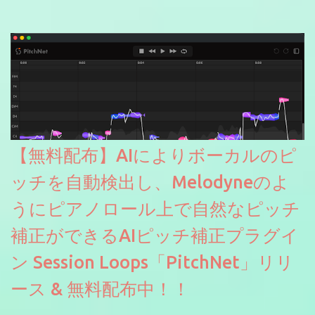
【無料配布】AIによりボーカルのピ
ッチを自動検出し、Melodyneのよ
うにピアノロール上で自然なピッチ
補正ができるAIピッチ補正プラグイ
ン Session Loops「PitchNet」リリ
ース & 無料配布中！！