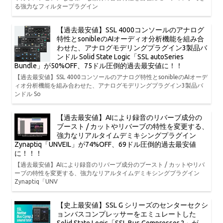
る強力なフィルタープラグイン
【過去最安値】SSL 4000コンソールのアナログ
特性とsonibleのAIオーディオ分析機能を組み合
わせた、アナログモデリングプラグイン3製品バ
ンドル Solid State Logic「SSL autoSeries
Bundle」が50%OFF、75ドル圧倒的過去最安値に！！
【過去最安値】SSL 4000コンソールのアナログ特性とsonibleのAIオーデ
ィオ分析機能を組み合わせた、アナログモデリングプラグイン3製品バ
ンドル So
【過去最安値】AIにより録音のリバーブ成分の
ブースト / カットやリバーブの特性を変更する、
強力なリアルタイムデミキシングプラグイン
Zynaptiq「UNVEIL」が74%OFF、69ドル圧倒的過去最安値
に！！！
【過去最安値】AIにより録音のリバーブ成分のブースト / カットやリバ
ーブの特性を変更する、強力なリアルタイムデミキシングプラグイン
Zynaptiq「UNV
【史上最安値】SSL G シリーズのセンターセクシ
ョンバスコンプレッサーをエミュレートした