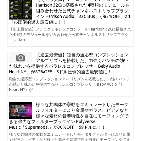
Harrison 32Cに搭載された4種類のモジュールを
組み合わせた公式チャンネルストリッププラグ
イン Harrison Audio「32C Bus」が83%OFF、24
ドル圧倒的過去最安値に！！
【史上最安値】アナログミキシングコンソール Harrison 32Cに搭載され
た4種類のモジュールを組み合わせた公式チャンネルストリッププラグ
イン Harr
【過去最安値】独自の適応型コンプレッション
アルゴリズムを搭載した、力強くパンチの効い
た味わいを提供するパラレルコンプレッサー Baby Audio「I
Heart NY」が87%OFF、5ドル圧倒的過去最安値に！！
独自の適応型コンプレッションアルゴリズムを搭載した、力強くパンチ
の効いた味わいを提供するパラレルコンプレッサー Baby Audio「I
Heart NY」が
様々な共鳴体の挙動をエミュレートしたモーダ
ルフィルターにより金属やガラス、ピアノなど
様々な素材の音響特性を自在にモーフィングで
きる強力なフィルタープラグイン Polyverse
Music「Supermodal」が30%OFF、69ドルに！！！
様々な共鳴体の挙動をエミュレートしたモーダルフィルターにより金属
やガラス、ピアノなど様々な素材の音響特性を自在にモーフィングでき