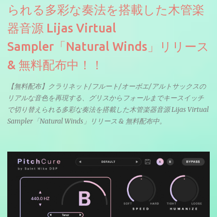
られる多彩な奏法を搭載した木管楽
器音源 Lijas Virtual
Sampler「Natural Winds」リリース
& 無料配布中！！
【無料配布】クラリネット/フルート/オーボエ/アルトサックスの
リアルな音色を再現する、グリスからフォールまでキースイッチ
で切り替えられる多彩な奏法を搭載した木管楽器音源 Lijas Virtual
Sampler「Natural Winds」リリース & 無料配布中。