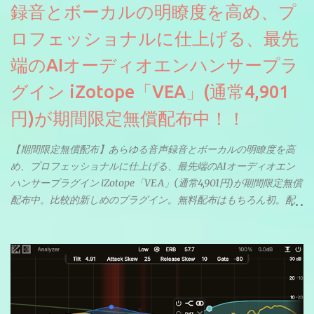
録音とボーカルの明瞭度を高め、プ
ロフェッショナルに仕上げる、最先
端のAIオーディオエンハンサープラ
グイン iZotope「VEA」(通常4,901
円)が期間限定無償配布中！！
【期間限定無償配布】あらゆる音声録音とボーカルの明瞭度を高
め、プロフェッショナルに仕上げる、最先端のAIオーディオエン
ハンサープラグイン iZotope「VEA」(通常4,901円)が期間限定無償
配布中。比較的新しめのプラグイン。無料配布はもちろん初。配
信やナレーションにもぴったり。ボーカルミックスやVTuberさん
にも。