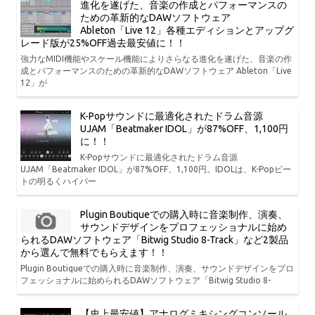
進化を遂げた、音楽の作成とパフォーマンスの
ための革新的なDAWソフトウェア
Ableton「Live 12」各種エディションとアップグ
レード版が25%OFF過去最安値に！！
強力なMIDI機能やスケール機能によりさらなる進化を遂げた、音楽の作
成とパフォーマンスのための革新的なDAWソフトウェア Ableton「Live
12」が
K-Popサウンドに最適化されたドラム音源
UJAM「Beatmaker IDOL」が87%OFF、1,100円
に！！
K-Popサウンドに最適化されたドラム音源
UJAM「Beatmaker IDOL」が87%OFF、1,100円。IDOLは、K-Popビー
トの明るくハイパー
Plugin Boutiqueでの購入時に音楽制作、演奏、
サウンドデザインをプロフェッショナルに始め
られるDAWソフトウェア「Bitwig Studio 8-Track」など2製品
から選んで無料でもらえます！！
Plugin Boutiqueでの購入時に音楽制作、演奏、サウンドデザインをプロ
フェッショナルに始められるDAWソフトウェア「Bitwig Studio 8-
【史上最安値】アナログミキシングコンソール