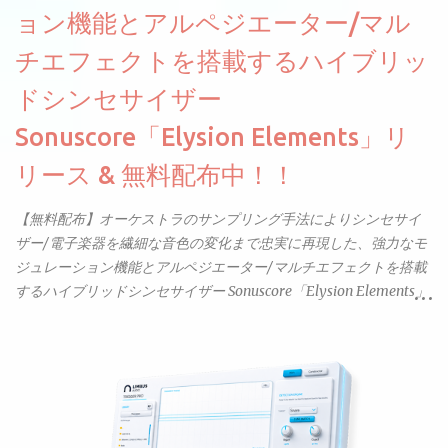
ョン機能とアルペジエーター/マル
チエフェクトを搭載するハイブリッ
ドシンセサイザー
Sonuscore「Elysion Elements」リ
リース & 無料配布中！！
【無料配布】オーケストラのサンプリング手法によりシンセサイ
ザー/電子楽器を繊細な音色の変化まで忠実に再現した、強力なモ
ジュレーション機能とアルペジエーター/マルチエフェクトを搭載
するハイブリッドシンセサイザー Sonuscore「Elysion Elements」
リリース & 無料配布中。Elysion 2からライブラリを抜粋した製品
です。パフォーマンス機能とエディット機能以外全ての機能が使
えるようになっています。総容量も7GBを超えます。複数の設定に
より音色が作りこまれているため、あらかじめアルペジオがプロ
グラムされているプリセットも多いですが、アルペジオを切るこ
とももちろんできます。 ほとんどのシンセライブラリは、音を一