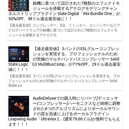
銘機に基づいて設計された7種類のエフェクトモ
ジュールを搭載するアナログモデリングチャン
ネルストリッププラグイン Slate Digital「Mix Bundle One」が
50%OFF、49ドル過去最安値に！！
【過去最安値】コンプレッサー、EQ、リミッター、エンハンサーなどア
ナログハードウェアの銘機に基づいて設計された7種類のエフェクトモ
ジュールを搭載するアナログモ
【過去最安値】 3バンドのSSLグルーコンプレッ
ションを実現する、プロフェッショナルのため
の究極のマルチバンドバスコンプレッサー Solid
State Logic「G3 MultiBusComp」が71%OFF、29ドル過去最安
値に！！！
【過去最安値】 3バンドのSSLグルーコンプレッションを実現する、プロ
フェッショナルのための究極のマルチバンドバスコンプレッサー Solid
State Lo
AudioDeluxeでの購入時にリバーブ/ディエッサ
ー/コンプレッサー/ハーモニクスなど綿密に調整
された6つのアルゴリズムによりボーカルサウン
ドの質を迅速に上げるボーカルプラグイン
Leapwing Audio「UltraVox 2」(通常79.00ドル)が無料でもらえ
ます！！！