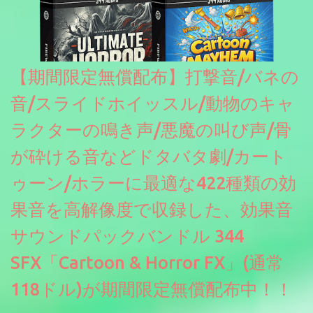
【期間限定無償配布】打撃音/バネの
音/スライドホイッスル/動物のキャ
ラクターの鳴き声/悪魔の叫び声/骨
が砕ける音などドタバタ劇/カート
ゥーン/ホラーに最適な422種類の効
果音を高解像度で収録した、効果音
サウンドパックバンドル 344
SFX「Cartoon & Horror FX」(通常
118ドル)が期間限定無償配布中！！