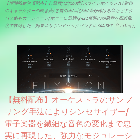
【期間限定無償配布】打撃音/ばねの音/スライドホイッスル/動物
のキャラクターの鳴き声/悪魔の声/叫び声/骨が砕ける音などドタ
バタ劇やカートゥーン/ホラーに最適な422種類の効果音を高解像
度で収録した、効果音サウンドパックバンドル 344 SFX「Cartoon
& Horror FX」(通常118ドル)が期間限定無償配布中。サンプリン
グレート等もしっかりと業界水準を満たしております。
【無料配布】オーケストラのサンプ
リング手法によりシンセサイザー/
電子楽器を繊細な音色の変化まで忠
実に再現した、強力なモジュレーシ