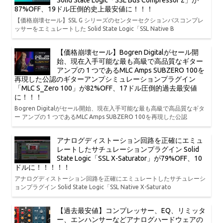
Solid State Logic「SSL Bus Compressor 2」が
87%OFF、19ドル圧倒的史上最安値に！！！
【価格崩壊セール】SSL G シリーズのセンターセクションバスコンプレ
ッサーをエミュレートした Solid State Logic「SSL Native B
【価格崩壊セール】Bogren Digitalがセール開
始、現在入手可能な最も高級で高品質なギター
アンプの 1 つであるMLC Amps SUBZERO 100を
再現した公認のギターアンプシミュレーションプラグイン
「MLC S_Zero 100」が82%OFF、17ドル圧倒的過去最安値
に！！！
Bogren Digitalがセール開始、現在入手可能な最も高級で高品質なギタ
ー アンプの 1 つであるMLC Amps SUBZERO 100を再現した公認
アナログディストーション回路を正確にエミュ
レートしたサチュレーションプラグイン Solid
State Logic「SSL X-Saturator」が79%OFF、10
ドルに！！！！！
アナログディストーション回路を正確にエミュレートしたサチュレーシ
ョンプラグイン Solid State Logic「SSL Native X-Saturato
【過去最安値】コンプレッサー、EQ、リミッタ
ー、エンハンサーなどアナログハードウェアの