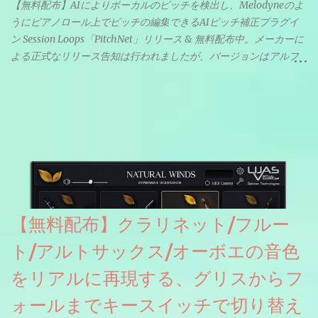
【無料配布】AIによりボーカルのピッチを検出し、Melodyneのよ
うにピアノロール上でピッチの編集できるAIピッチ補正プラグイ
ン Session Loops「PitchNet」リリース & 無料配布中。メーカーに
よる正式なリリース告知は行われましたが、バージョンはアルフ
ァと記載されているようなので今後アップデートで細かいバグな
どが修正されていくのだと思われます。筆者もざっくりと確認し
たところ動作は問題なさそうです。KVR Developer Challenge
2026に出品されている製品になります。国内代理店でも取り扱い
のあるDrumNetのメーカーです。調べたところによるとオープン
ソースを元に設計・改良した製品のようです。
【無料配布】クラリネット/フルー
ト/アルトサックス/オーボエの音色
をリアルに再現する、グリスからフ
ォールまでキースイッチで切り替え