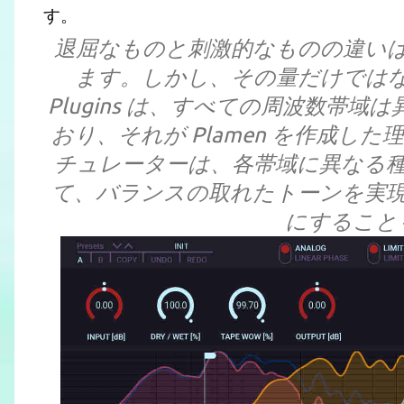
す。
退屈なものと刺激的なものの違い
ます。しかし、その量だけではなく
Plugins は、すべての周波数帯
おり、それが Plamen を作成し
チュレーターは、各帯域に異なる
て、バランスの取れたトーンを実
にすること