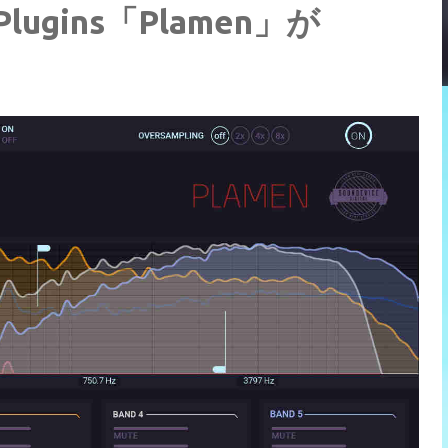
lugins「Plamen」が
！