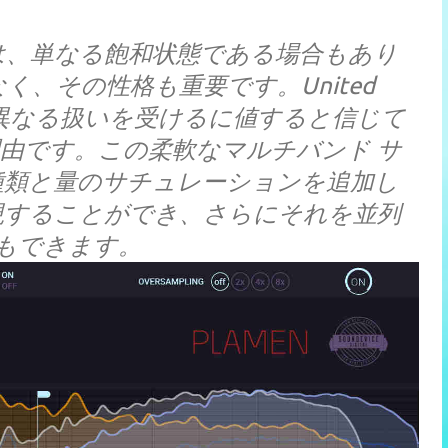
は、単なる飽和状態である場合もあり
、その性格も重要です。United
域は異なる扱いを受けるに値すると信じて
た理由です。この柔軟なマルチバンド サ
種類と量のサチュレーションを追加し
現することができ、さらにそれを並列
もできます。