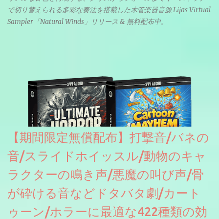
で切り替えられる多彩な奏法を搭載した木管楽器音源 Lijas Virtual
Sampler「Natural Winds」リリース & 無料配布中。
【期間限定無償配布】打撃音/バネの
音/スライドホイッスル/動物のキャ
ラクターの鳴き声/悪魔の叫び声/骨
が砕ける音などドタバタ劇/カート
ゥーン/ホラーに最適な422種類の効