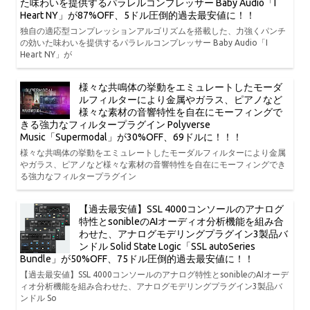
た味わいを提供するパラレルコンプレッサー Baby Audio「I
Heart NY」が87%OFF、5ドル圧倒的過去最安値に！！
独自の適応型コンプレッションアルゴリズムを搭載した、力強くパンチ
の効いた味わいを提供するパラレルコンプレッサー Baby Audio「I
Heart NY」が
様々な共鳴体の挙動をエミュレートしたモーダ
ルフィルターにより金属やガラス、ピアノなど
様々な素材の音響特性を自在にモーフィングで
きる強力なフィルタープラグイン Polyverse
Music「Supermodal」が30%OFF、69ドルに！！！
様々な共鳴体の挙動をエミュレートしたモーダルフィルターにより金属
やガラス、ピアノなど様々な素材の音響特性を自在にモーフィングでき
る強力なフィルタープラグイン
【過去最安値】SSL 4000コンソールのアナログ
特性とsonibleのAIオーディオ分析機能を組み合
わせた、アナログモデリングプラグイン3製品バ
ンドル Solid State Logic「SSL autoSeries
Bundle」が50%OFF、75ドル圧倒的過去最安値に！！
【過去最安値】SSL 4000コンソールのアナログ特性とsonibleのAIオーデ
ィオ分析機能を組み合わせた、アナログモデリングプラグイン3製品バ
ンドル So