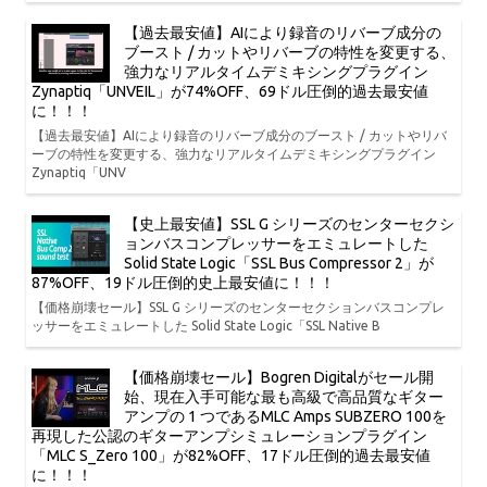
【過去最安値】AIにより録音のリバーブ成分の
ブースト / カットやリバーブの特性を変更する、
強力なリアルタイムデミキシングプラグイン
Zynaptiq「UNVEIL」が74%OFF、69ドル圧倒的過去最安値
に！！！
【過去最安値】AIにより録音のリバーブ成分のブースト / カットやリバ
ーブの特性を変更する、強力なリアルタイムデミキシングプラグイン
Zynaptiq「UNV
【史上最安値】SSL G シリーズのセンターセクシ
ョンバスコンプレッサーをエミュレートした
Solid State Logic「SSL Bus Compressor 2」が
87%OFF、19ドル圧倒的史上最安値に！！！
【価格崩壊セール】SSL G シリーズのセンターセクションバスコンプレ
ッサーをエミュレートした Solid State Logic「SSL Native B
【価格崩壊セール】Bogren Digitalがセール開
始、現在入手可能な最も高級で高品質なギター
アンプの 1 つであるMLC Amps SUBZERO 100を
再現した公認のギターアンプシミュレーションプラグイン
「MLC S_Zero 100」が82%OFF、17ドル圧倒的過去最安値
に！！！