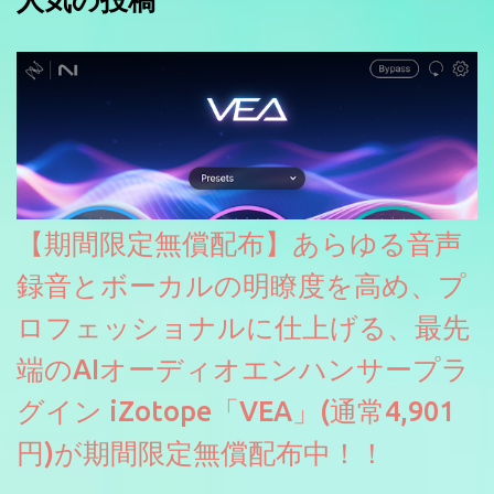
【期間限定無償配布】あらゆる音声
録音とボーカルの明瞭度を高め、プ
ロフェッショナルに仕上げる、最先
端のAIオーディオエンハンサープラ
グイン iZotope「VEA」(通常4,901
円)が期間限定無償配布中！！