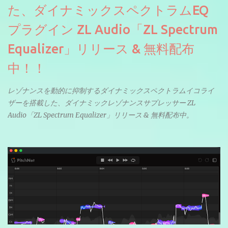
た、ダイナミックスペクトラムEQ
プラグイン ZL Audio「ZL Spectrum
Equalizer」リリース & 無料配布
中！！
レゾナンスを動的に抑制するダイナミックスペクトラムイコライ
ザーを搭載した、ダイナミックレゾナンスサプレッサー ZL
Audio「ZL Spectrum Equalizer」リリース & 無料配布中。