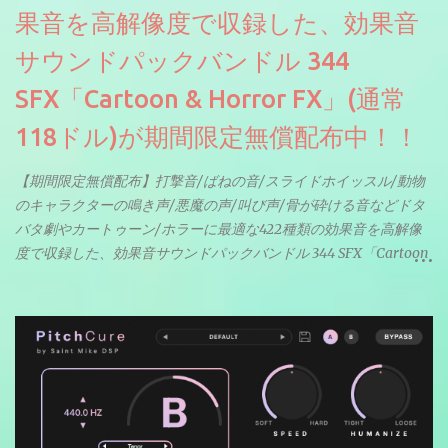
果音を高解像度で収録した、効果音
サウンドパックバンドル 344
SFX「Cartoon & Horror FX」(通常
118ドル)が期間限定無償配布中！！
【期間限定無償配布】打撃音/ばねの音/スライドホイッスル/動物
のキャラクターの鳴き声/悪魔の声/叫び声/骨が砕ける音などドタ
バタ劇やカートゥーン/ホラーに最適な422種類の効果音を高解像
度で収録した、効果音サウンドパックバンドル 344 SFX「Cartoon
& Horror FX」(通常118ドル)が期間限定無償配布中。サンプリン
グレート等もしっかりと業界水準を満たしております。