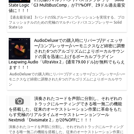
State Logic「G3 MultiBusComp」が71%OFF、29ドル過去最安
値に！！！
【過去最安値】 3バンドのSSLグルーコンプレッションを実現する、プロ
フェッショナルのための究極のマルチバンドバスコンプレッサー Solid
State Lo
AudioDeluxeでの購入時にリバーブ/ディエッサ
ー/コンプレッサー/ハーモニクスなど綿密に調整
された6つのアルゴリズムによりボーカルサウン
ドの質を迅速に上げるボーカルプラグイン
Leapwing Audio「UltraVox 2」(通常79.00ドル)が無料でもらえ
ます！！！
AudioDeluxeでの購入時にリバーブ/ディエッサー/コンプレッサー/ハー
モニクスなど綿密に調整された6つのアルゴリズムによりボーカルサウ
ン
演奏されたコードを声部に分割し、それぞれの
トラックにルーティングできる唯一無二の機能
を搭載した、従来のオーケストレーション作業に革命をもた
らす究極のリアルタイムオーケストレーションツール
Nextmidi「Divisimate 2」が20%OFFに！！！
演奏されたコードを声部に分割し、それぞれのトラックにルーティング
できる唯一無二の機能を搭載した、従来のオーケストレーション作業に