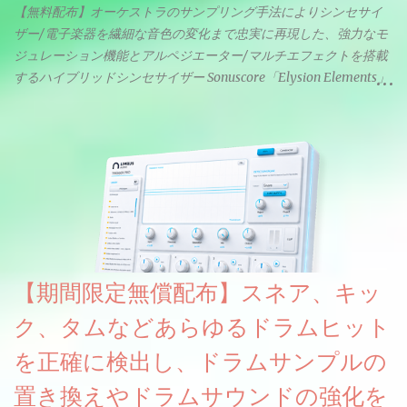
【無料配布】オーケストラのサンプリング手法によりシンセサイ
ザー/電子楽器を繊細な音色の変化まで忠実に再現した、強力なモ
ジュレーション機能とアルペジエーター/マルチエフェクトを搭載
するハイブリッドシンセサイザー Sonuscore「Elysion Elements」
リリース & 無料配布中。Elysion 2からライブラリを抜粋した製品
です。パフォーマンス機能とエディット機能以外全ての機能が使
えるようになっています。総容量も7GBを超えます。複数の設定に
より音色が作りこまれているため、あらかじめアルペジオがプロ
グラムされているプリセットも多いですが、アルペジオを切るこ
とももちろんできます。 ほとんどのシンセライブラリは、音を一
度サンプリングしてベロシティで音量を調整します。 しかし、
ELYSIONは違います。ビンテージシンセを含む様々な音源から、
複数のベロシティレイヤーにわたって録音し、各レイヤーを整形
【期間限定無償配布】スネア、キッ
することで、弱く演奏した場合と強く演奏した場合で、全く異な
る音色が得られます。単に音量を変えただけの同じ音ではありま
ク、タムなどあらゆるドラムヒット
せん。
を正確に検出し、ドラムサンプルの
置き換えやドラムサウンドの強化を