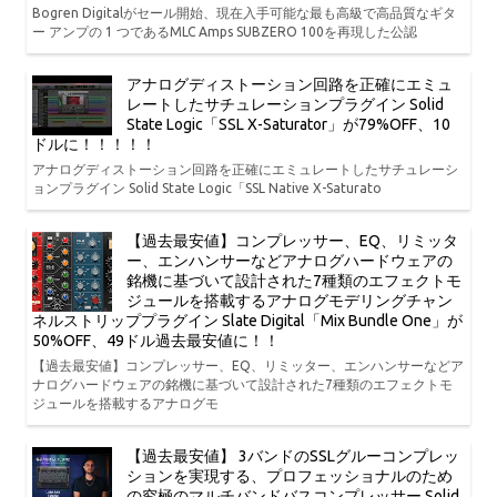
Bogren Digitalがセール開始、現在入手可能な最も高級で高品質なギタ
ー アンプの 1 つであるMLC Amps SUBZERO 100を再現した公認
アナログディストーション回路を正確にエミュ
レートしたサチュレーションプラグイン Solid
State Logic「SSL X-Saturator」が79%OFF、10
ドルに！！！！！
アナログディストーション回路を正確にエミュレートしたサチュレーシ
ョンプラグイン Solid State Logic「SSL Native X-Saturato
【過去最安値】コンプレッサー、EQ、リミッタ
ー、エンハンサーなどアナログハードウェアの
銘機に基づいて設計された7種類のエフェクトモ
ジュールを搭載するアナログモデリングチャン
ネルストリッププラグイン Slate Digital「Mix Bundle One」が
50%OFF、49ドル過去最安値に！！
【過去最安値】コンプレッサー、EQ、リミッター、エンハンサーなどア
ナログハードウェアの銘機に基づいて設計された7種類のエフェクトモ
ジュールを搭載するアナログモ
【過去最安値】 3バンドのSSLグルーコンプレッ
ションを実現する、プロフェッショナルのため
の究極のマルチバンドバスコンプレッサー Solid