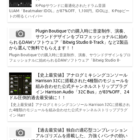
K-Popサウンドに最適化されたドラム音源
UJAM「Beatmaker IDOL」が87%OFF、1,100円。IDOLは、K-Popビー
トの明るくハイパー
Plugin Boutiqueでの購入時に音楽制作、演奏、
サウンドデザインをプロフェッショナルに始め
られるDAWソフトウェア「Bitwig Studio 8-Track」など2製品
から選んで無料でもらえます！！
Plugin Boutiqueでの購入時に音楽制作、演奏、サウンドデザインをプロ
フェッショナルに始められるDAWソフトウェア「Bitwig Studio 8-
【史上最安値】アナログミキシングコンソール
Harrison 32Cに搭載された4種類のモジュールを
組み合わせた公式チャンネルストリッププラグ
イン Harrison Audio「32C Bus」が83%OFF、24
ドル圧倒的過去最安値に！！
【史上最安値】アナログミキシングコンソール Harrison 32Cに搭載され
た4種類のモジュールを組み合わせた公式チャンネルストリッププラグ
イン Harr
【過去最安値】独自の適応型コンプレッション
アルゴリズムを搭載した、力強くパンチの効い