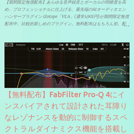
【期間限定無償配布】あらゆる音声録音とボーカルの明瞭度を高
め、プロフェッショナルに仕上げる、最先端のAIオーディオエン
ハンサープラグイン iZotope「VEA」(通常4,901円)が期間限定無償
配布中。比較的新しめのプラグイン。無料配布はもちろん初。配
信やナレーションにもぴったり。ボーカルミックスやVTuberさん
にも。
【無料配布】FabFilter Pro-Q 4にイ
ンスパイアされて設計された耳障り
なレゾナンスを動的に制御するスペ
クトラルダイナミクス機能を搭載し