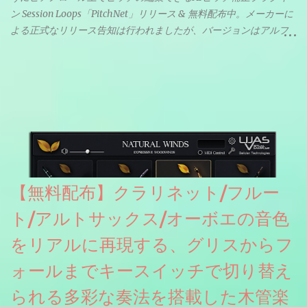
ン Session Loops「PitchNet」リリース & 無料配布中。メーカーに
よる正式なリリース告知は行われましたが、バージョンはアルフ
ァと記載されているようなので今後アップデートで細かいバグな
どが修正されていくのだと思われます。筆者もざっくりと確認し
たところ動作は問題なさそうです。KVR Developer Challenge
2026に出品されている製品になります。国内代理店でも取り扱い
のあるDrumNetのメーカーです。調べたところによるとオープン
ソースを元に設計・改良した製品のようです。
【無料配布】クラリネット/フルー
ト/アルトサックス/オーボエの音色
をリアルに再現する、グリスからフ
ォールまでキースイッチで切り替え
られる多彩な奏法を搭載した木管楽