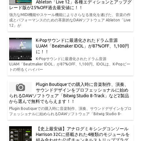
Ableton「Live 12」各種エディションとアップグ
レード版が25%OFF過去最安値に！！
強力なMIDI機能やスケール機能によりさらなる進化を遂げた、音楽の作
成とパフォーマンスのための革新的なDAWソフトウェア Ableton「Live
12」が
K-Popサウンドに最適化されたドラム音源
UJAM「Beatmaker IDOL」が87%OFF、1,100円
に！！
K-Popサウンドに最適化されたドラム音源
UJAM「Beatmaker IDOL」が87%OFF、1,100円。IDOLは、K-Popビー
トの明るくハイパー
Plugin Boutiqueでの購入時に音楽制作、演奏、
サウンドデザインをプロフェッショナルに始め
られるDAWソフトウェア「Bitwig Studio 8-Track」など2製品
から選んで無料でもらえます！！
Plugin Boutiqueでの購入時に音楽制作、演奏、サウンドデザインをプロ
フェッショナルに始められるDAWソフトウェア「Bitwig Studio 8-
【史上最安値】アナログミキシングコンソール
Harrison 32Cに搭載された4種類のモジュールを
組み合わせた公式チャンネルストリッププラグ