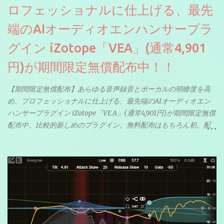
ロフェッショナルに仕上げる、最先
端のAIオーディオエンハンサープラ
グイン iZotope「VEA」(通常4,901
円)が期間限定無償配布中！！
【期間限定無償配布】あらゆる音声録音とボーカルの明瞭度を高
め、プロフェッショナルに仕上げる、最先端のAIオーディオエン
ハンサープラグイン iZotope「VEA」(通常4,901円)が期間限定無償
配布中。比較的新しめのプラグイン。無料配布はもちろん初。配
信やナレーションにもぴったり。ボーカルミックスやVTuberさん
にも。