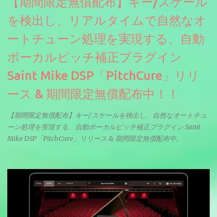
【期間限定無償配布】キー/スケール
を検出し、リアルタイムで自然なオ
ートチューン処理を実現する、自動
ボーカルピッチ補正プラグイン
Saint Mike DSP「PitchCure」リリ
ース & 期間限定無償配布中！！
【期間限定無償配布】キー/スケールを検出し、自然なオートチュ
ーン処理を実現する、自動ボーカルピッチ補正プラグイン Saint
Mike DSP「PitchCure」リリース & 期間限定無償配布中。