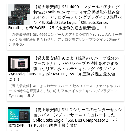
【過去最安値】SSL 4000コンソールのアナログ
特性とsonibleのAIオーディオ分析機能を組み合
わせた、アナログモデリングプラグイン3製品バ
ンドル Solid State Logic「SSL autoSeries
Bundle」が50%OFF、75ドル圧倒的過去最安値に！！
【過去最安値】SSL 4000コンソールのアナログ特性とsonibleのAIオーデ
ィオ分析機能を組み合わせた、アナログモデリングプラグイン3製品バ
ンドル So
【過去最安値】AIにより録音のリバーブ成分の
ブースト / カットやリバーブの特性を変更する、
強力なリアルタイムデミキシングプラグイン
Zynaptiq「UNVEIL」が74%OFF、69ドル圧倒的過去最安値
に！！！
【過去最安値】AIにより録音のリバーブ成分のブースト / カットやリバ
ーブの特性を変更する、強力なリアルタイムデミキシングプラグイン
Zynaptiq「UNV
【史上最安値】SSL G シリーズのセンターセクシ
ョンバスコンプレッサーをエミュレートした
Solid State Logic「SSL Bus Compressor 2」が
87%OFF、19ドル圧倒的史上最安値に！！！