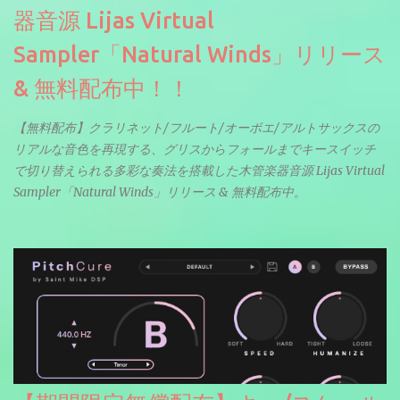
器音源 Lijas Virtual
Sampler「Natural Winds」リリース
& 無料配布中！！
【無料配布】クラリネット/フルート/オーボエ/アルトサックスの
リアルな音色を再現する、グリスからフォールまでキースイッチ
で切り替えられる多彩な奏法を搭載した木管楽器音源 Lijas Virtual
Sampler「Natural Winds」リリース & 無料配布中。