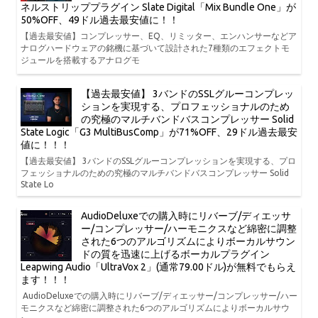
ネルストリッププラグイン Slate Digital「Mix Bundle One」が
50%OFF、49ドル過去最安値に！！
【過去最安値】コンプレッサー、EQ、リミッター、エンハンサーなどア
ナログハードウェアの銘機に基づいて設計された7種類のエフェクトモ
ジュールを搭載するアナログモ
【過去最安値】 3バンドのSSLグルーコンプレッ
ションを実現する、プロフェッショナルのため
の究極のマルチバンドバスコンプレッサー Solid
State Logic「G3 MultiBusComp」が71%OFF、29ドル過去最安
値に！！！
【過去最安値】 3バンドのSSLグルーコンプレッションを実現する、プロ
フェッショナルのための究極のマルチバンドバスコンプレッサー Solid
State Lo
AudioDeluxeでの購入時にリバーブ/ディエッサ
ー/コンプレッサー/ハーモニクスなど綿密に調整
された6つのアルゴリズムによりボーカルサウン
ドの質を迅速に上げるボーカルプラグイン
Leapwing Audio「UltraVox 2」(通常79.00ドル)が無料でもらえ
ます！！！
AudioDeluxeでの購入時にリバーブ/ディエッサー/コンプレッサー/ハー
モニクスなど綿密に調整された6つのアルゴリズムによりボーカルサウ