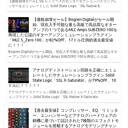
【価格崩壊セール】SSL G シリーズのセンターセクションバスコンプレ
ッサーをエミュレートした Solid State Logic「SSL Native B
【価格崩壊セール】Bogren Digitalがセール開
始、現在入手可能な最も高級で高品質なギター
アンプの 1 つであるMLC Amps SUBZERO 100を
再現した公認のギターアンプシミュレーションプラグイン
「MLC S_Zero 100」が82%OFF、17ドル圧倒的過去最安値
に！！！
Bogren Digitalがセール開始、現在入手可能な最も高級で高品質なギタ
ー アンプの 1 つであるMLC Amps SUBZERO 100を再現した公認
アナログディストーション回路を正確にエミュ
レートしたサチュレーションプラグイン Solid
State Logic「SSL X-Saturator」が79%OFF、10
ドルに！！！！！
アナログディストーション回路を正確にエミュレートしたサチュレーシ
ョンプラグイン Solid State Logic「SSL Native X-Saturato
【過去最安値】コンプレッサー、EQ、リミッタ
ー、エンハンサーなどアナログハードウェアの
銘機に基づいて設計された7種類のエフェクトモ
ジュールを搭載するアナログモデリングチャン