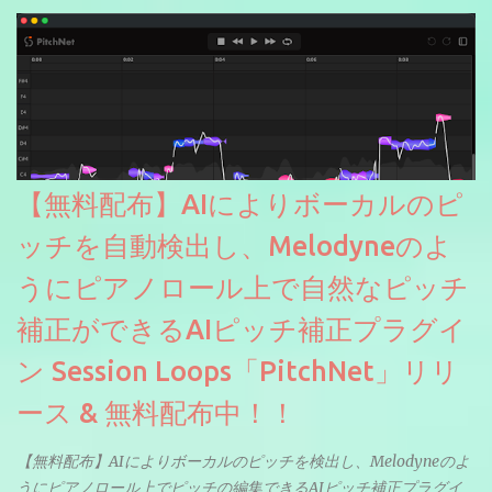
【無料配布】AIによりボーカルのピ
ッチを自動検出し、Melodyneのよ
うにピアノロール上で自然なピッチ
補正ができるAIピッチ補正プラグイ
ン Session Loops「PitchNet」リリ
ース & 無料配布中！！
【無料配布】AIによりボーカルのピッチを検出し、Melodyneのよ
うにピアノロール上でピッチの編集できるAIピッチ補正プラグイ