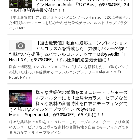
イン Harrison Audio「32C Bus」が83%OFF、24
ドル圧倒的過去最安値に！！
【史上最安値】アナログミキシングコンソール Harrison 32Cに搭載され
た4種類のモジュールを組み合わせた公式チャンネルストリッププラグ
イン Harr
【過去最安値】独自の適応型コンプレッション
アルゴリズムを搭載した、力強くパンチの効い
た味わいを提供するパラレルコンプレッサー Baby Audio「I
Heart NY」が87%OFF、5ドル圧倒的過去最安値に！！
独自の適応型コンプレッションアルゴリズムを搭載した、力強くパンチ
の効いた味わいを提供するパラレルコンプレッサー Baby Audio「I
Heart NY」が
様々な共鳴体の挙動をエミュレートしたモーダ
ルフィルターにより金属やガラス、ピアノなど
様々な素材の音響特性を自在にモーフィングで
きる強力なフィルタープラグイン Polyverse
Music「Supermodal」が30%OFF、69ドルに！！！
様々な共鳴体の挙動をエミュレートしたモーダルフィルターにより金属
やガラス、ピアノなど様々な素材の音響特性を自在にモーフィングでき
る強力なフィルタープラグイン