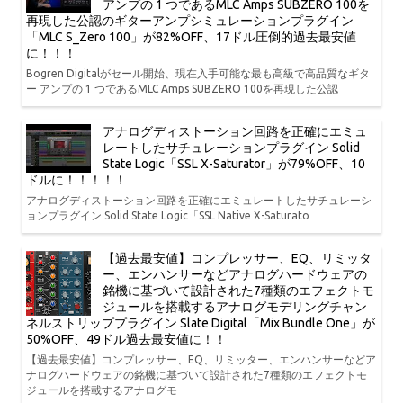
アンプの 1 つであるMLC Amps SUBZERO 100を
再現した公認のギターアンプシミュレーションプラグイン
「MLC S_Zero 100」が82%OFF、17ドル圧倒的過去最安値
に！！！
Bogren Digitalがセール開始、現在入手可能な最も高級で高品質なギタ
ー アンプの 1 つであるMLC Amps SUBZERO 100を再現した公認
アナログディストーション回路を正確にエミュ
レートしたサチュレーションプラグイン Solid
State Logic「SSL X-Saturator」が79%OFF、10
ドルに！！！！！
アナログディストーション回路を正確にエミュレートしたサチュレーシ
ョンプラグイン Solid State Logic「SSL Native X-Saturato
【過去最安値】コンプレッサー、EQ、リミッタ
ー、エンハンサーなどアナログハードウェアの
銘機に基づいて設計された7種類のエフェクトモ
ジュールを搭載するアナログモデリングチャン
ネルストリッププラグイン Slate Digital「Mix Bundle One」が
50%OFF、49ドル過去最安値に！！
【過去最安値】コンプレッサー、EQ、リミッター、エンハンサーなどア
ナログハードウェアの銘機に基づいて設計された7種類のエフェクトモ
ジュールを搭載するアナログモ