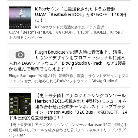
K-Popサウンドに最適化されたドラム音源
UJAM「Beatmaker IDOL」が87%OFF、1,100円
に！！
K-Popサウンドに最適化されたドラム音源
UJAM「Beatmaker IDOL」が87%OFF、1,100円。IDOLは、K-Popビー
トの明るくハイパー
Plugin Boutiqueでの購入時に音楽制作、演奏、
サウンドデザインをプロフェッショナルに始め
られるDAWソフトウェア「Bitwig Studio 8-Track」など2製品
から選んで無料でもらえます！！
Plugin Boutiqueでの購入時に音楽制作、演奏、サウンドデザインをプロ
フェッショナルに始められるDAWソフトウェア「Bitwig Studio 8-
【史上最安値】アナログミキシングコンソール
Harrison 32Cに搭載された4種類のモジュールを
組み合わせた公式チャンネルストリッププラグ
イン Harrison Audio「32C Bus」が83%OFF、24
ドル圧倒的過去最安値に！！
【史上最安値】アナログミキシングコンソール Harrison 32Cに搭載され
た4種類のモジュールを組み合わせた公式チャンネルストリッププラグ
イン Harr