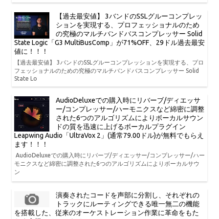
【過去最安値】 3バンドのSSLグルーコンプレッ
ションを実現する、プロフェッショナルのため
の究極のマルチバンドバスコンプレッサー Solid
State Logic「G3 MultiBusComp」が71%OFF、29ドル過去最安
値に！！！
【過去最安値】 3バンドのSSLグルーコンプレッションを実現する、プロ
フェッショナルのための究極のマルチバンドバスコンプレッサー Solid
State Lo
AudioDeluxeでの購入時にリバーブ/ディエッサ
ー/コンプレッサー/ハーモニクスなど綿密に調整
された6つのアルゴリズムによりボーカルサウン
ドの質を迅速に上げるボーカルプラグイン
Leapwing Audio「UltraVox 2」(通常79.00ドル)が無料でもらえ
ます！！！
AudioDeluxeでの購入時にリバーブ/ディエッサー/コンプレッサー/ハー
モニクスなど綿密に調整された6つのアルゴリズムによりボーカルサウ
ン
演奏されたコードを声部に分割し、それぞれの
トラックにルーティングできる唯一無二の機能
を搭載した、従来のオーケストレーション作業に革命をもた