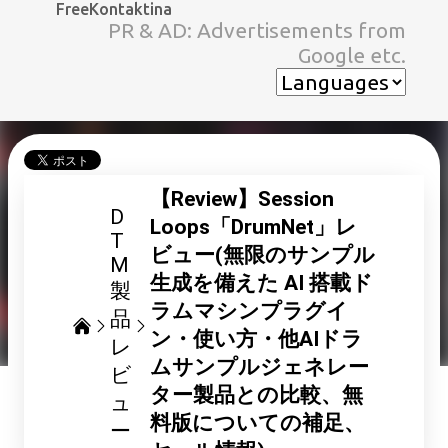
FreeKontaktina
スキップしてメイン コンテンツに移動
PR & AD: Advertisements from
Google etc.
【Review】Session
D
Loops「DrumNet」レ
T
ビュー(無限のサンプル
M
生成を備えた AI 搭載ド
製
ラムマシンプラグイ
品
ン・使い方・他AIドラ
レ
ムサンプルジェネレー
ビ
ター製品との比較、無
ュ
料版についての補足、
ー