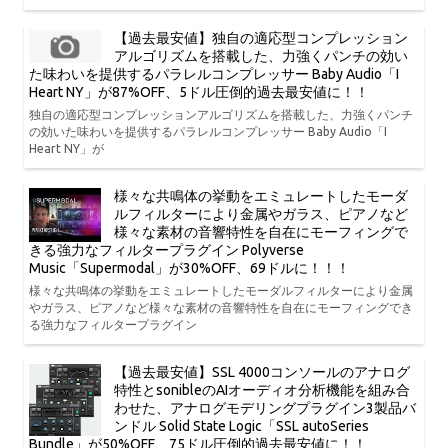
【過去最安値】独自の適応型コンプレッション
アルゴリズムを搭載した、力強くパンチの効い
た味わいを提供するパラレルコンプレッサー Baby Audio「I
Heart NY」が87%OFF、5ドル圧倒的過去最安値に！！
独自の適応型コンプレッションアルゴリズムを搭載した、力強くパンチ
の効いた味わいを提供するパラレルコンプレッサー Baby Audio「I
Heart NY」が
様々な共鳴体の挙動をエミュレートしたモーダ
ルフィルターにより金属やガラス、ピアノなど
様々な素材の音響特性を自在にモーフィングで
きる強力なフィルタープラグイン Polyverse
Music「Supermodal」が30%OFF、69ドルに！！！
様々な共鳴体の挙動をエミュレートしたモーダルフィルターにより金属
やガラス、ピアノなど様々な素材の音響特性を自在にモーフィングでき
る強力なフィルタープラグイン
【過去最安値】SSL 4000コンソールのアナログ
特性とsonibleのAIオーディオ分析機能を組み合
わせた、アナログモデリングプラグイン3製品バ
ンドル Solid State Logic「SSL autoSeries
Bundle」が50%OFF、75ドル圧倒的過去最安値に！！