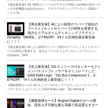
【過去最安値】SSL 4000コンソールのアナログ特性とsonibleのAIオーデ
ィオ分析機能を組み合わせた、アナログモデリングプラグイン3製品バ
ンドル So
【過去最安値】AIにより録音のリバーブ成分の
ブースト / カットやリバーブの特性を変更する、
強力なリアルタイムデミキシングプラグイン
Zynaptiq「UNVEIL」が74%OFF、69ドル圧倒的過去最安値
に！！！
【過去最安値】AIにより録音のリバーブ成分のブースト / カットやリバ
ーブの特性を変更する、強力なリアルタイムデミキシングプラグイン
Zynaptiq「UNV
【史上最安値】SSL G シリーズのセンターセクシ
ョンバスコンプレッサーをエミュレートした
Solid State Logic「SSL Bus Compressor 2」が
87%OFF、19ドル圧倒的史上最安値に！！！
【価格崩壊セール】SSL G シリーズのセンターセクションバスコンプレ
ッサーをエミュレートした Solid State Logic「SSL Native B
【価格崩壊セール】Bogren Digitalがセール開
始、現在入手可能な最も高級で高品質なギター