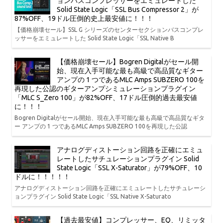
ョンバスコンプレッサーをエミュレートした
Solid State Logic「SSL Bus Compressor 2」が
87%OFF、19ドル圧倒的史上最安値に！！！
【価格崩壊セール】SSL G シリーズのセンターセクションバスコンプレ
ッサーをエミュレートした Solid State Logic「SSL Native B
【価格崩壊セール】Bogren Digitalがセール開
始、現在入手可能な最も高級で高品質なギター
アンプの 1 つであるMLC Amps SUBZERO 100を
再現した公認のギターアンプシミュレーションプラグイン
「MLC S_Zero 100」が82%OFF、17ドル圧倒的過去最安値
に！！！
Bogren Digitalがセール開始、現在入手可能な最も高級で高品質なギタ
ー アンプの 1 つであるMLC Amps SUBZERO 100を再現した公認
アナログディストーション回路を正確にエミュ
レートしたサチュレーションプラグイン Solid
State Logic「SSL X-Saturator」が79%OFF、10
ドルに！！！！！
アナログディストーション回路を正確にエミュレートしたサチュレーシ
ョンプラグイン Solid State Logic「SSL Native X-Saturato
【過去最安値】コンプレッサー、EQ、リミッタ