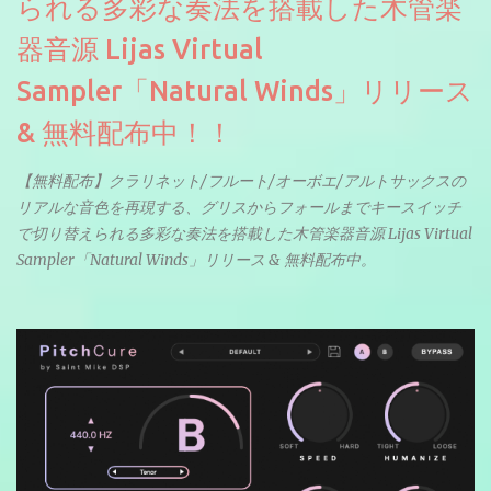
られる多彩な奏法を搭載した木管楽
器音源 Lijas Virtual
Sampler「Natural Winds」リリース
& 無料配布中！！
【無料配布】クラリネット/フルート/オーボエ/アルトサックスの
リアルな音色を再現する、グリスからフォールまでキースイッチ
で切り替えられる多彩な奏法を搭載した木管楽器音源 Lijas Virtual
Sampler「Natural Winds」リリース & 無料配布中。