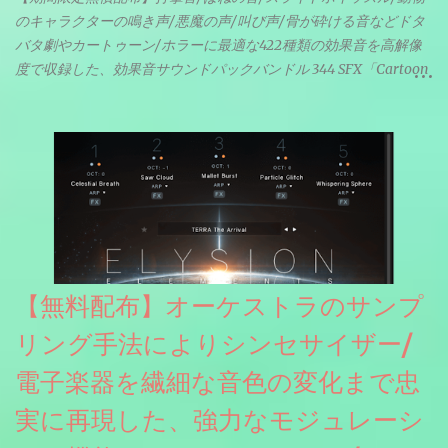
のキャラクターの鳴き声/悪魔の声/叫び声/骨が砕ける音などドタ
バタ劇やカートゥーン/ホラーに最適な422種類の効果音を高解像
度で収録した、効果音サウンドパックバンドル 344 SFX「Cartoon
& Horror FX」(通常118ドル)が期間限定無償配布中。サンプリン
グレート等もしっかりと業界水準を満たしております。
【無料配布】オーケストラのサンプ
リング手法によりシンセサイザー/
電子楽器を繊細な音色の変化まで忠
実に再現した、強力なモジュレーシ