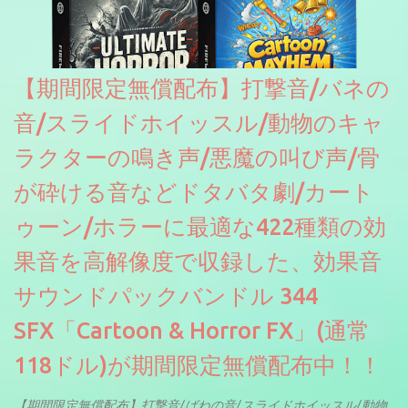
【期間限定無償配布】打撃音/バネの
音/スライドホイッスル/動物のキャ
ラクターの鳴き声/悪魔の叫び声/骨
が砕ける音などドタバタ劇/カート
ゥーン/ホラーに最適な422種類の効
果音を高解像度で収録した、効果音
サウンドパックバンドル 344
SFX「Cartoon & Horror FX」(通常
118ドル)が期間限定無償配布中！！
【期間限定無償配布】打撃音/ばねの音/スライドホイッスル/動物