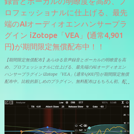
録音とボーカルの明瞭度を高め、プ
ロフェッショナルに仕上げる、最先
端のAIオーディオエンハンサープラ
グイン iZotope「VEA」(通常4,901
円)が期間限定無償配布中！！
【期間限定無償配布】あらゆる音声録音とボーカルの明瞭度を高
め、プロフェッショナルに仕上げる、最先端のAIオーディオエン
ハンサープラグイン iZotope「VEA」(通常4,901円)が期間限定無償
配布中。比較的新しめのプラグイン。無料配布はもちろん初。配
信やナレーションにもぴったり。ボーカルミックスやVTuberさん
にも。