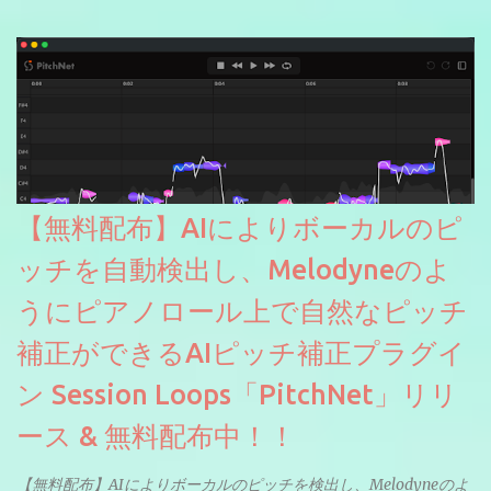
【無料配布】AIによりボーカルのピ
ッチを自動検出し、Melodyneのよ
うにピアノロール上で自然なピッチ
補正ができるAIピッチ補正プラグイ
ン Session Loops「PitchNet」リリ
ース & 無料配布中！！
【無料配布】AIによりボーカルのピッチを検出し、Melodyneのよ