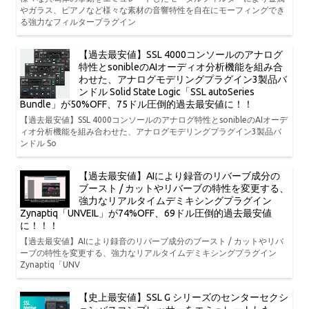
やガラス、ピアノなど様々な素材の音響特性を自在にモーフィングでき
る強力なフィルタープラグイン
【過去最安値】SSL 4000コンソールのアナログ
特性とsonibleのAIオーディオ分析機能を組み合
わせた、アナログモデリングプラグイン3製品バ
ンドル Solid State Logic「SSL autoSeries
Bundle」が50%OFF、75ドル圧倒的過去最安値に！！
【過去最安値】SSL 4000コンソールのアナログ特性とsonibleのAIオーデ
ィオ分析機能を組み合わせた、アナログモデリングプラグイン3製品バ
ンドル So
【過去最安値】AIにより録音のリバーブ成分の
ブースト / カットやリバーブの特性を変更する、
強力なリアルタイムデミキシングプラグイン
Zynaptiq「UNVEIL」が74%OFF、69ドル圧倒的過去最安値
に！！！
【過去最安値】AIにより録音のリバーブ成分のブースト / カットやリバ
ーブの特性を変更する、強力なリアルタイムデミキシングプラグイン
Zynaptiq「UNV
【史上最安値】SSL G シリーズのセンターセクシ