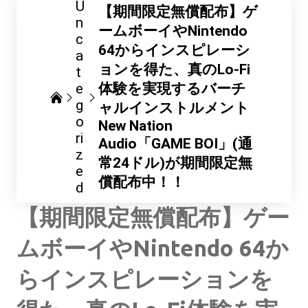
U
【期間限定無償配布】ゲ
n
ームボーイやNintendo
c
64からインスピレーシ
a
ョンを得た、真のLo-Fi
t
e
体験を実現するバーチ
g
ャルインストルメント
o
New Nation
ri
Audio「GAME BOI」(通
z
常24ドル)が期間限定無
e
償配布中！！
d
【期間限定無償配布】ゲー
ムボーイやNintendo 64か
らインスピレーションを