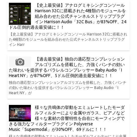
【史上最安値】アナログミキシングコンソール
Harrison 32Cに搭載された4種類のモジュールを
組み合わせた公式チャンネルストリッププラグ
イン Harrison Audio「32C Bus」が83%OFF、24
ドル圧倒的過去最安値に！！
【史上最安値】アナログミキシングコンソール Harrison 32Cに搭載され
た4種類のモジュールを組み合わせた公式チャンネルストリッププラグ
イン Harr
【過去最安値】独自の適応型コンプレッション
アルゴリズムを搭載した、力強くパンチの効い
た味わいを提供するパラレルコンプレッサー Baby Audio「I
Heart NY」が87%OFF、5ドル圧倒的過去最安値に！！
独自の適応型コンプレッションアルゴリズムを搭載した、力強くパンチ
の効いた味わいを提供するパラレルコンプレッサー Baby Audio「I
Heart NY」が
様々な共鳴体の挙動をエミュレートしたモーダ
ルフィルターにより金属やガラス、ピアノなど
様々な素材の音響特性を自在にモーフィングで
きる強力なフィルタープラグイン Polyverse
Music「Supermodal」が30%OFF、69ドルに！！！
様々な共鳴体の挙動をエミュレートしたモーダルフィルターにより金属