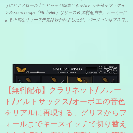
うにピアノロール上でピッチの編集できるAIピッチ補正プラグイ
ン Session Loops「PitchNet」リリース & 無料配布中。メーカーに
よる正式なリリース告知は行われましたが、バージョンはアルフ
ァと記載されているようなので今後アップデートで細かいバグな
どが修正されていくのだと思われます。筆者もざっくりと確認し
たところ動作は問題なさそうです。KVR Developer Challenge
2026に出品されている製品になります。国内代理店でも取り扱い
のあるDrumNetのメーカーです。調べたところによるとオープン
ソースを元に設計・改良した製品のようです。
【無料配布】クラリネット/フルー
ト/アルトサックス/オーボエの音色
をリアルに再現する、グリスからフ
ォールまでキースイッチで切り替え