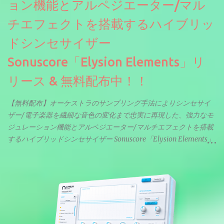
ョン機能とアルペジエーター/マル
チエフェクトを搭載するハイブリッ
ドシンセサイザー
Sonuscore「Elysion Elements」リ
リース & 無料配布中！！
【無料配布】オーケストラのサンプリング手法によりシンセサイ
ザー/電子楽器を繊細な音色の変化まで忠実に再現した、強力なモ
ジュレーション機能とアルペジエーター/マルチエフェクトを搭載
するハイブリッドシンセサイザー Sonuscore「Elysion Elements」
リリース & 無料配布中。Elysion 2からライブラリを抜粋した製品
です。パフォーマンス機能とエディット機能以外全ての機能が使
えるようになっています。総容量も7GBを超えます。複数の設定に
より音色が作りこまれているため、あらかじめアルペジオがプロ
グラムされているプリセットも多いですが、アルペジオを切るこ
とももちろんできます。 ほとんどのシンセライブラリは、音を一
度サンプリングしてベロシティで音量を調整します。 しかし、