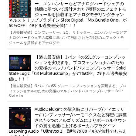
ー、エンハンサーなどアナログハードウェアの
銘機に基づいて設計された7種類のエフェクトモ
ジュールを搭載するアナログモデリングチャン
ネルストリッププラグイン Slate Digital「Mix Bundle One」が
50%OFF、49ドル過去最安値に！！
【過去最安値】コンプレッサー、EQ、リミッター、エンハンサーなどア
ナログハードウェアの銘機に基づいて設計された7種類のエフェクトモ
ジュールを搭載するアナログモ
【過去最安値】 3バンドのSSLグルーコンプレッ
ションを実現する、プロフェッショナルのため
の究極のマルチバンドバスコンプレッサー Solid
State Logic「G3 MultiBusComp」が71%OFF、29ドル過去最安
値に！！！
【過去最安値】 3バンドのSSLグルーコンプレッションを実現する、プロ
フェッショナルのための究極のマルチバンドバスコンプレッサー Solid
State Lo
AudioDeluxeでの購入時にリバーブ/ディエッサ
ー/コンプレッサー/ハーモニクスなど綿密に調整
された6つのアルゴリズムによりボーカルサウン
ドの質を迅速に上げるボーカルプラグイン
Leapwing Audio「UltraVox 2」(通常79.00ドル)が無料でもらえ