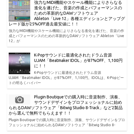
強力なMIDI機能やスケール機能によりさらなる
進化を遂げた、音楽の作成とパフォーマンスの
ための革新的なDAWソフトウェア
Ableton「Live 12」各種エディションとアップグ
レード版が25%OFF過去最安値に！！
強力なMIDI機能やスケール機能によりさらなる進化を遂げた、音楽の作
成とパフォーマンスのための革新的なDAWソフトウェア Ableton「Live
12」が
K-Popサウンドに最適化されたドラム音源
UJAM「Beatmaker IDOL」が87%OFF、1,100円
に！！
K-Popサウンドに最適化されたドラム音源
UJAM「Beatmaker IDOL」が87%OFF、1,100円。IDOLは、K-Popビー
トの明るくハイパー
Plugin Boutiqueでの購入時に音楽制作、演奏、
サウンドデザインをプロフェッショナルに始め
られるDAWソフトウェア「Bitwig Studio 8-Track」など2製品
から選んで無料でもらえます！！
Plugin Boutiqueでの購入時に音楽制作、演奏、サウンドデザインをプロ
フェッショナルに始められるDAWソフトウェア「Bitwig Studio 8-