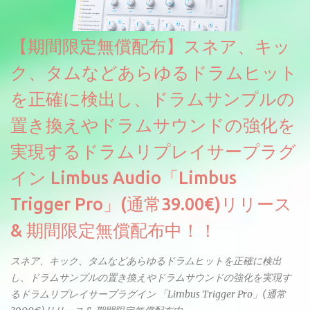
ELYSIONは違います。ビンテージシンセを含む様々な音源から、
複数のベロシティレイヤーにわたって録音し、各レイヤーを整形
【期間限定無償配布】スネア、キッ
することで、弱く演奏した場合と強く演奏した場合で、全く異な
る音色が得られます。単に音量を変えただけの同じ音ではありま
ク、タムなどあらゆるドラムヒット
せん。
を正確に検出し、ドラムサンプルの
置き換えやドラムサウンドの強化を
実現するドラムリプレイサープラグ
イン Limbus Audio「Limbus
Trigger Pro」(通常39.00€)リリース
& 期間限定無償配布中！！
スネア、キック、タムなどあらゆるドラムヒットを正確に検出
し、ドラムサンプルの置き換えやドラムサウンドの強化を実現す
るドラムリプレイサープラグイン 「Limbus Trigger Pro」(通常