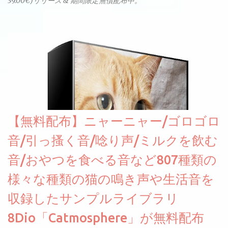
39.00€)リリース & 期間限定無償配布中。
【無料配布】ニャーニャー/ゴロゴロ
音/引っ搔く音/唸り声/ミルクを飲む
音/おやつを食べる音など807種類の
様々な種類の猫の鳴き声や生活音を
収録したサンプルライブラリ
8Dio「Catmosphere」が無料配布