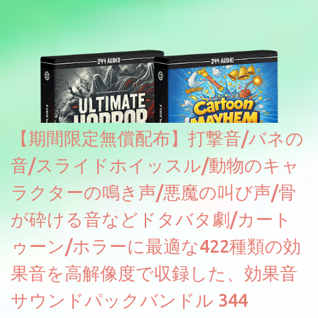
【期間限定無償配布】打撃音/バネの
音/スライドホイッスル/動物のキャ
ラクターの鳴き声/悪魔の叫び声/骨
が砕ける音などドタバタ劇/カート
ゥーン/ホラーに最適な422種類の効
果音を高解像度で収録した、効果音
サウンドパックバンドル 344