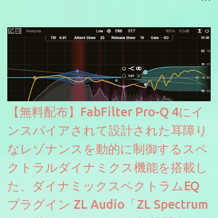
信やナレーションにもぴったり。ボーカルミックスやVTuberさん
にも。
【無料配布】FabFilter Pro-Q 4にイ
ンスパイアされて設計された耳障り
なレゾナンスを動的に制御するスペ
クトラルダイナミクス機能を搭載し
た、ダイナミックスペクトラムEQ
プラグイン ZL Audio「ZL Spectrum