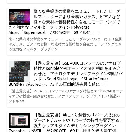
様々な共鳴体の挙動をエミュレートしたモーダ
ルフィルターにより金属やガラス、ピアノなど
様々な素材の音響特性を自在にモーフィングで
きる強力なフィルタープラグイン Polyverse
Music「Supermodal」が30%OFF、69ドルに！！！
様々な共鳴体の挙動をエミュレートしたモーダルフィルターにより金属
やガラス、ピアノなど様々な素材の音響特性を自在にモーフィングでき
る強力なフィルタープラグイン
【過去最安値】SSL 4000コンソールのアナログ
特性とsonibleのAIオーディオ分析機能を組み合
わせた、アナログモデリングプラグイン3製品バ
ンドル Solid State Logic「SSL autoSeries
Bundle」が50%OFF、75ドル圧倒的過去最安値に！！
【過去最安値】SSL 4000コンソールのアナログ特性とsonibleのAIオーデ
ィオ分析機能を組み合わせた、アナログモデリングプラグイン3製品バ
ンドル So
【過去最安値】AIにより録音のリバーブ成分の
ブースト / カットやリバーブの特性を変更する、
強力なリアルタイムデミキシングプラグイン
Zynaptiq「UNVEIL」が74%OFF、69ドル圧倒的過去最安値