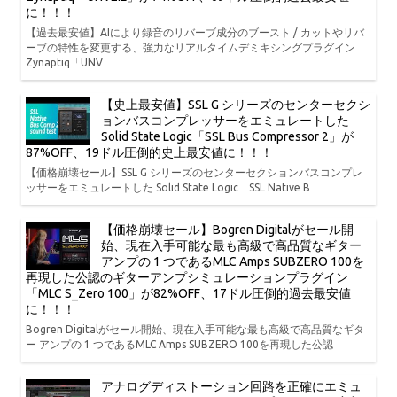
に！！！
【過去最安値】AIにより録音のリバーブ成分のブースト / カットやリバ
ーブの特性を変更する、強力なリアルタイムデミキシングプラグイン
Zynaptiq「UNV
【史上最安値】SSL G シリーズのセンターセクシ
ョンバスコンプレッサーをエミュレートした
Solid State Logic「SSL Bus Compressor 2」が
87%OFF、19ドル圧倒的史上最安値に！！！
【価格崩壊セール】SSL G シリーズのセンターセクションバスコンプレ
ッサーをエミュレートした Solid State Logic「SSL Native B
【価格崩壊セール】Bogren Digitalがセール開
始、現在入手可能な最も高級で高品質なギター
アンプの 1 つであるMLC Amps SUBZERO 100を
再現した公認のギターアンプシミュレーションプラグイン
「MLC S_Zero 100」が82%OFF、17ドル圧倒的過去最安値
に！！！
Bogren Digitalがセール開始、現在入手可能な最も高級で高品質なギタ
ー アンプの 1 つであるMLC Amps SUBZERO 100を再現した公認
アナログディストーション回路を正確にエミュ