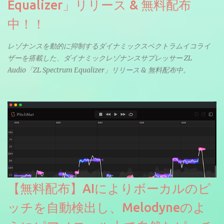
Equalizer」リリース & 無料配布
中！！
レゾナンスを動的に抑制するダイナミックスペクトラムイコライ
ザーを搭載した、ダイナミックレゾナンスサプレッサー ZL
Audio「ZL Spectrum Equalizer」リリース & 無料配布中。
【無料配布】AIによりボーカルのピ
ッチを自動検出し、Melodyneのよ