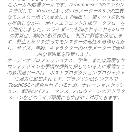
なボーカル処理ツールです。Dehumaniser 2のエンジン
を使用して、Krotosは多くのパラメーターを5つの主要
なモンスターボイス要素にまで抽出し、驚くべき柔軟性
を提供しながら、ボイスエフェクト作成ワークフローを
合理化しました。スライダーで制御されるこれらの5つ
の要素は、動的に相互作用し、相互に影響を及ぼしま
す。野生と怒りを使ってモンスターの個性を形作りなが
ら、サイズ、年齢、キャラクターのパラメーターで全体
的な雰囲気を設定します。
オーディオプロフェッショナル、学生、または高度なサ
ウンドデザインを手頃な価格で探している人に最適なこ
の多用途ツールは、ポストプロダクションプロジェクト
に強力に追加されます。プラグインはシンプルで
TouchOSCと統合されているため、ナレーションセッシ
ョン、劇場のパフォーマンス、ハロウィーンのアトラク
ションなどのライブ環境にもすばやく対応できます。