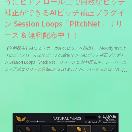
うにピアノロール上で自然なピッチ
補正ができるAIピッチ補正プラグイ
ン Session Loops「PitchNet」リリ
ース & 無料配布中！！
【無料配布】AIによりボーカルのピッチを検出し、Melodyneのよ
うにピアノロール上でピッチの編集できるAIピッチ補正プラグイ
ン Session Loops「PitchNet」リリース & 無料配布中。メーカーに
よる正式なリリース告知は行われましたが、バージョンはアルフ
ァと記載されているようなので今後アップデートで細かいバグな
どが修正されていくのだと思われます。筆者もざっくりと確認し
たところ動作は問題なさそうです。KVR Developer Challenge
2026に出品されている製品になります。国内代理店でも取り扱い
のあるDrumNetのメーカーです。調べたところによるとオープン
ソースを元に設計・改良した製品のようです。