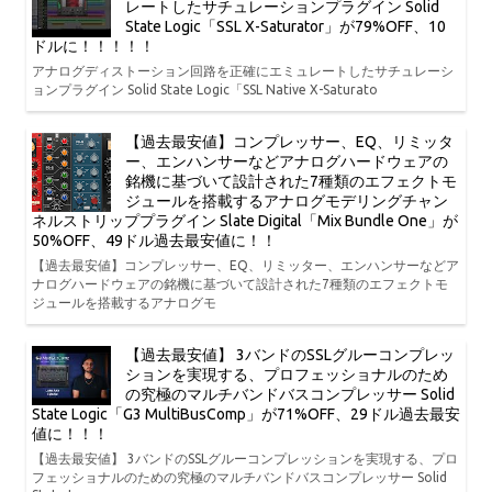
レートしたサチュレーションプラグイン Solid
State Logic「SSL X-Saturator」が79%OFF、10
ドルに！！！！！
アナログディストーション回路を正確にエミュレートしたサチュレーシ
ョンプラグイン Solid State Logic「SSL Native X-Saturato
【過去最安値】コンプレッサー、EQ、リミッタ
ー、エンハンサーなどアナログハードウェアの
銘機に基づいて設計された7種類のエフェクトモ
ジュールを搭載するアナログモデリングチャン
ネルストリッププラグイン Slate Digital「Mix Bundle One」が
50%OFF、49ドル過去最安値に！！
【過去最安値】コンプレッサー、EQ、リミッター、エンハンサーなどア
ナログハードウェアの銘機に基づいて設計された7種類のエフェクトモ
ジュールを搭載するアナログモ
【過去最安値】 3バンドのSSLグルーコンプレッ
ションを実現する、プロフェッショナルのため
の究極のマルチバンドバスコンプレッサー Solid
State Logic「G3 MultiBusComp」が71%OFF、29ドル過去最安
値に！！！
【過去最安値】 3バンドのSSLグルーコンプレッションを実現する、プロ
フェッショナルのための究極のマルチバンドバスコンプレッサー Solid