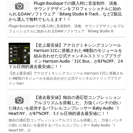
Plugin Boutiqueでの購入時に音楽制作、演奏、
サウンドデザインをプロフェッショナルに始め
られるDAWソフトウェア「Bitwig Studio 8-Track」など2製品
から選んで無料でもらえます！！
Plugin Boutiqueでの購入時に音楽制作、演奏、サウンドデザインをプロ
フェッショナルに始められるDAWソフトウェア「Bitwig Studio 8-
【史上最安値】アナログミキシングコンソール
Harrison 32Cに搭載された4種類のモジュールを
組み合わせた公式チャンネルストリッププラグ
イン Harrison Audio「32C Bus」が83%OFF、24
ドル圧倒的過去最安値に！！
【史上最安値】アナログミキシングコンソール Harrison 32Cに搭載され
た4種類のモジュールを組み合わせた公式チャンネルストリッププラグ
イン Harr
【過去最安値】独自の適応型コンプレッション
アルゴリズムを搭載した、力強くパンチの効い
た味わいを提供するパラレルコンプレッサー Baby Audio「I
Heart NY」が87%OFF、5ドル圧倒的過去最安値に！！
独自の適応型コンプレッションアルゴリズムを搭載した、力強くパンチ
の効いた味わいを提供するパラレルコンプレッサー Baby Audio「I
Heart NY」が