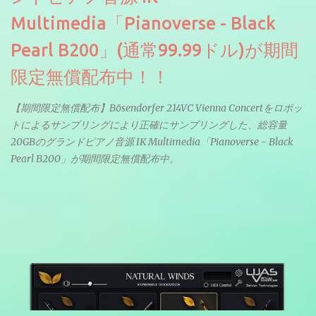
Multimedia「Pianoverse - Black
Pearl B200」(通常99.99ドル)が期間
限定無償配布中！！
【期間限定無償配布】Bösendorfer 214VC Vienna Concertをロボッ
トによるサンプリングにより正確にサンプリングした、総容量
20GBのグランドピアノ音源 IK Multimedia「Pianoverse - Black
Pearl B200」が期間限定無償配布中。