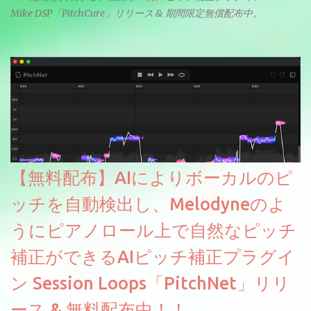
Mike DSP「PitchCure」リリース & 期間限定無償配布中。
【無料配布】AIによりボーカルのピ
ッチを自動検出し、Melodyneのよ
うにピアノロール上で自然なピッチ
補正ができるAIピッチ補正プラグイ
ン Session Loops「PitchNet」リリ
ース & 無料配布中！！