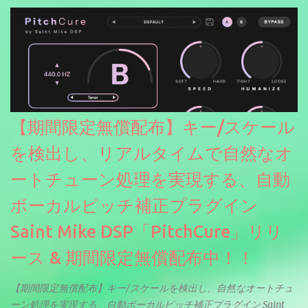
【期間限定無償配布】キー/スケール
を検出し、リアルタイムで自然なオ
ートチューン処理を実現する、自動
ボーカルピッチ補正プラグイン
Saint Mike DSP「PitchCure」リリ
ース & 期間限定無償配布中！！
【期間限定無償配布】キー/スケールを検出し、自然なオートチュ
ーン処理を実現する、自動ボーカルピッチ補正プラグイン Saint