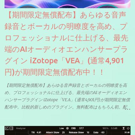
【期間限定無償配布】あらゆる音声
録音とボーカルの明瞭度を高め、プ
ロフェッショナルに仕上げる、最先
端のAIオーディオエンハンサープラ
グイン iZotope「VEA」(通常4,901
円)が期間限定無償配布中！！
【期間限定無償配布】あらゆる音声録音とボーカルの明瞭度を高
め、プロフェッショナルに仕上げる、最先端のAIオーディオエン
ハンサープラグイン iZotope「VEA」(通常4,901円)が期間限定無償
配布中。比較的新しめのプラグイン。無料配布はもちろん初。配
信やナレーションにもぴったり。ボーカルミックスやVTuberさん
にも。