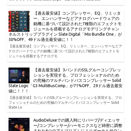
【過去最安値】コンプレッサー、EQ、リミッタ
ー、エンハンサーなどアナログハードウェアの
銘機に基づいて設計された7種類のエフェクトモ
ジュールを搭載するアナログモデリングチャン
ネルストリッププラグイン Slate Digital「Mix Bundle One」が
50%OFF、49ドル過去最安値に！！
【過去最安値】コンプレッサー、EQ、リミッター、エンハンサーなどア
ナログハードウェアの銘機に基づいて設計された7種類のエフェクトモ
ジュールを搭載するアナログモ
【過去最安値】 3バンドのSSLグルーコンプレッ
ションを実現する、プロフェッショナルのため
の究極のマルチバンドバスコンプレッサー Solid
State Logic「G3 MultiBusComp」が71%OFF、29ドル過去最安
値に！！！
【過去最安値】 3バンドのSSLグルーコンプレッションを実現する、プロ
フェッショナルのための究極のマルチバンドバスコンプレッサー Solid
State Lo
AudioDeluxeでの購入時にリバーブ/ディエッサ
ー/コンプレッサー/ハーモニクスなど綿密に調整
された6つのアルゴリズムによりボーカルサウン