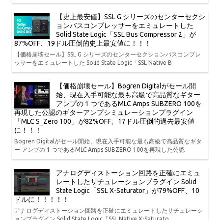
【史上最安値】SSL G シリーズのセンターセクシ
ョンバスコンプレッサーをエミュレートした
Solid State Logic「SSL Bus Compressor 2」が
87%OFF、19ドル圧倒的史上最安値に！！！
【価格崩壊セール】SSL G シリーズのセンターセクションバスコンプレ
ッサーをエミュレートした Solid State Logic「SSL Native B
【価格崩壊セール】Bogren Digitalがセール開
始、現在入手可能な最も高級で高品質なギター
アンプの 1 つであるMLC Amps SUBZERO 100を
再現した公認のギターアンプシミュレーションプラグイン
「MLC S_Zero 100」が82%OFF、17ドル圧倒的過去最安値
に！！！
Bogren Digitalがセール開始、現在入手可能な最も高級で高品質なギタ
ー アンプの 1 つであるMLC Amps SUBZERO 100を再現した公認
アナログディストーション回路を正確にエミュ
レートしたサチュレーションプラグイン Solid
State Logic「SSL X-Saturator」が79%OFF、10
ドルに！！！！！
アナログディストーション回路を正確にエミュレートしたサチュレーシ
ョンプラグイン Solid State Logic「SSL Native X-Saturato