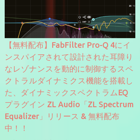
【無料配布】FabFilter Pro-Q 4にイ
ンスパイアされて設計された耳障り
なレゾナンスを動的に制御するスペ
クトラルダイナミクス機能を搭載し
た、ダイナミックスペクトラムEQ
プラグイン ZL Audio「ZL Spectrum
Equalizer」リリース & 無料配布
中！！