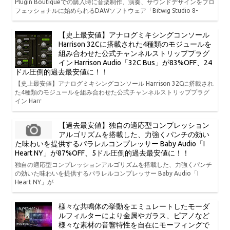
Plugin Boutiqueでの購入時に音楽制作、演奏、サウンドデザインをプロ
フェッショナルに始められるDAWソフトウェア「Bitwig Studio 8-
【史上最安値】アナログミキシングコンソール
Harrison 32Cに搭載された4種類のモジュールを
組み合わせた公式チャンネルストリッププラグ
イン Harrison Audio「32C Bus」が83%OFF、24
ドル圧倒的過去最安値に！！
【史上最安値】アナログミキシングコンソール Harrison 32Cに搭載され
た4種類のモジュールを組み合わせた公式チャンネルストリッププラグ
イン Harr
【過去最安値】独自の適応型コンプレッション
アルゴリズムを搭載した、力強くパンチの効い
た味わいを提供するパラレルコンプレッサー Baby Audio「I
Heart NY」が87%OFF、5ドル圧倒的過去最安値に！！
独自の適応型コンプレッションアルゴリズムを搭載した、力強くパンチ
の効いた味わいを提供するパラレルコンプレッサー Baby Audio「I
Heart NY」が
様々な共鳴体の挙動をエミュレートしたモーダ
ルフィルターにより金属やガラス、ピアノなど
様々な素材の音響特性を自在にモーフィングで