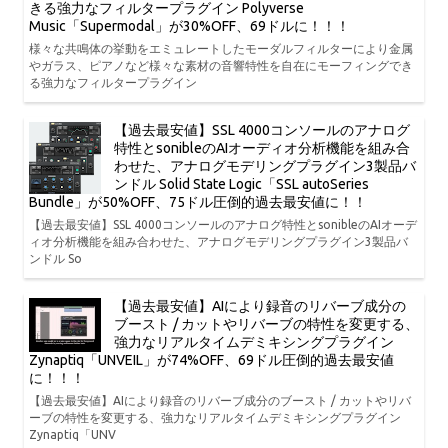
きる強力なフィルタープラグイン Polyverse
Music「Supermodal」が30%OFF、69ドルに！！！
様々な共鳴体の挙動をエミュレートしたモーダルフィルターにより金属
やガラス、ピアノなど様々な素材の音響特性を自在にモーフィングでき
る強力なフィルタープラグイン
【過去最安値】SSL 4000コンソールのアナログ
特性とsonibleのAIオーディオ分析機能を組み合
わせた、アナログモデリングプラグイン3製品バ
ンドル Solid State Logic「SSL autoSeries
Bundle」が50%OFF、75ドル圧倒的過去最安値に！！
【過去最安値】SSL 4000コンソールのアナログ特性とsonibleのAIオーデ
ィオ分析機能を組み合わせた、アナログモデリングプラグイン3製品バ
ンドル So
【過去最安値】AIにより録音のリバーブ成分の
ブースト / カットやリバーブの特性を変更する、
強力なリアルタイムデミキシングプラグイン
Zynaptiq「UNVEIL」が74%OFF、69ドル圧倒的過去最安値
に！！！
【過去最安値】AIにより録音のリバーブ成分のブースト / カットやリバ
ーブの特性を変更する、強力なリアルタイムデミキシングプラグイン
Zynaptiq「UNV