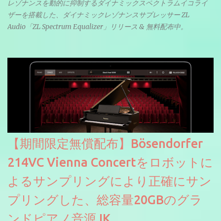
レゾナンスを動的に抑制するダイナミックスペクトラムイコライ
ザーを搭載した、ダイナミックレゾナンスサプレッサー ZL
Audio「ZL Spectrum Equalizer」リリース & 無料配布中。
【期間限定無償配布】Bösendorfer
214VC Vienna Concertをロボットに
よるサンプリングにより正確にサン
プリングした、総容量20GBのグラ
ンドピアノ音源 IK