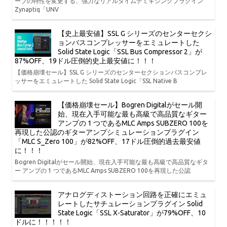
ーブの特性を変更する、強力なリアルタイムデミキシングプラグイン
Zynaptiq「UNV
【史上最安値】SSL G シリーズのセンターセクシ
ョンバスコンプレッサーをエミュレートした
Solid State Logic「SSL Bus Compressor 2」が
87%OFF、19ドル圧倒的史上最安値に！！！
【価格崩壊セール】SSL G シリーズのセンターセクションバスコンプレ
ッサーをエミュレートした Solid State Logic「SSL Native B
【価格崩壊セール】Bogren Digitalがセール開
始、現在入手可能な最も高級で高品質なギター
アンプの 1 つであるMLC Amps SUBZERO 100を
再現した公認のギターアンプシミュレーションプラグイン
「MLC S_Zero 100」が82%OFF、17ドル圧倒的過去最安値
に！！！
Bogren Digitalがセール開始、現在入手可能な最も高級で高品質なギタ
ー アンプの 1 つであるMLC Amps SUBZERO 100を再現した公認
アナログディストーション回路を正確にエミュ
レートしたサチュレーションプラグイン Solid
State Logic「SSL X-Saturator」が79%OFF、10
ドルに！！！！！