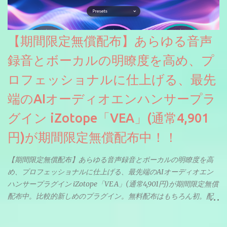
【期間限定無償配布】あらゆる音声
録音とボーカルの明瞭度を高め、プ
ロフェッショナルに仕上げる、最先
端のAIオーディオエンハンサープラ
グイン iZotope「VEA」(通常4,901
円)が期間限定無償配布中！！
【期間限定無償配布】あらゆる音声録音とボーカルの明瞭度を高
め、プロフェッショナルに仕上げる、最先端のAIオーディオエン
ハンサープラグイン iZotope「VEA」(通常4,901円)が期間限定無償
配布中。比較的新しめのプラグイン。無料配布はもちろん初。配
信やナレーションにもぴったり。ボーカルミックスやVTuberさん
にも。