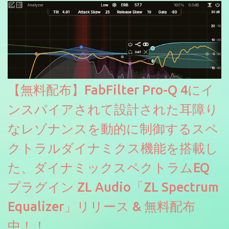
【無料配布】FabFilter Pro-Q 4にイ
ンスパイアされて設計された耳障り
なレゾナンスを動的に制御するスペ
クトラルダイナミクス機能を搭載し
た、ダイナミックスペクトラムEQ
プラグイン ZL Audio「ZL Spectrum
Equalizer」リリース & 無料配布
中！！