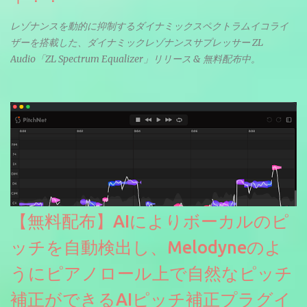
レゾナンスを動的に抑制するダイナミックスペクトラムイコライ
ザーを搭載した、ダイナミックレゾナンスサプレッサー ZL
Audio「ZL Spectrum Equalizer」リリース & 無料配布中。
【無料配布】AIによりボーカルのピ
ッチを自動検出し、Melodyneのよ
うにピアノロール上で自然なピッチ
補正ができるAIピッチ補正プラグイ