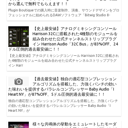
から選んで無料でもらえます！！
Plugin Boutiqueでの購入時に音楽制作、演奏、サウンドデザインをプロ
フェッショナルに始められるDAWソフトウェア「Bitwig Studio 8-
【史上最安値】アナログミキシングコンソール
Harrison 32Cに搭載された4種類のモジュールを
組み合わせた公式チャンネルストリッププラグ
イン Harrison Audio「32C Bus」が83%OFF、24
ドル圧倒的過去最安値に！！
【史上最安値】アナログミキシングコンソール Harrison 32Cに搭載され
た4種類のモジュールを組み合わせた公式チャンネルストリッププラグ
イン Harr
【過去最安値】独自の適応型コンプレッション
アルゴリズムを搭載した、力強くパンチの効い
た味わいを提供するパラレルコンプレッサー Baby Audio「I
Heart NY」が87%OFF、5ドル圧倒的過去最安値に！！
独自の適応型コンプレッションアルゴリズムを搭載した、力強くパンチ
の効いた味わいを提供するパラレルコンプレッサー Baby Audio「I
Heart NY」が
様々な共鳴体の挙動をエミュレートしたモーダ