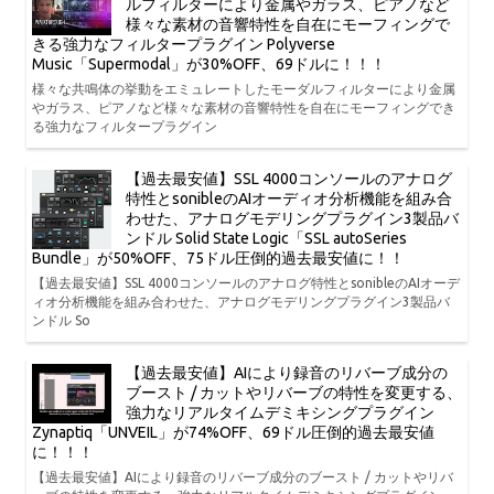
ルフィルターにより金属やガラス、ピアノなど
様々な素材の音響特性を自在にモーフィングで
きる強力なフィルタープラグイン Polyverse
Music「Supermodal」が30%OFF、69ドルに！！！
様々な共鳴体の挙動をエミュレートしたモーダルフィルターにより金属
やガラス、ピアノなど様々な素材の音響特性を自在にモーフィングでき
る強力なフィルタープラグイン
【過去最安値】SSL 4000コンソールのアナログ
特性とsonibleのAIオーディオ分析機能を組み合
わせた、アナログモデリングプラグイン3製品バ
ンドル Solid State Logic「SSL autoSeries
Bundle」が50%OFF、75ドル圧倒的過去最安値に！！
【過去最安値】SSL 4000コンソールのアナログ特性とsonibleのAIオーデ
ィオ分析機能を組み合わせた、アナログモデリングプラグイン3製品バ
ンドル So
【過去最安値】AIにより録音のリバーブ成分の
ブースト / カットやリバーブの特性を変更する、
強力なリアルタイムデミキシングプラグイン
Zynaptiq「UNVEIL」が74%OFF、69ドル圧倒的過去最安値
に！！！
【過去最安値】AIにより録音のリバーブ成分のブースト / カットやリバ