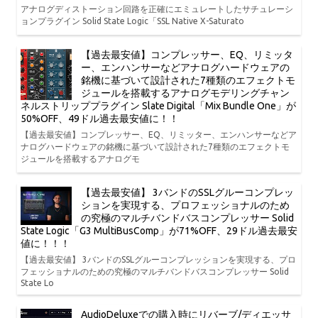
アナログディストーション回路を正確にエミュレートしたサチュレーシ
ョンプラグイン Solid State Logic「SSL Native X-Saturato
【過去最安値】コンプレッサー、EQ、リミッタ
ー、エンハンサーなどアナログハードウェアの
銘機に基づいて設計された7種類のエフェクトモ
ジュールを搭載するアナログモデリングチャン
ネルストリッププラグイン Slate Digital「Mix Bundle One」が
50%OFF、49ドル過去最安値に！！
【過去最安値】コンプレッサー、EQ、リミッター、エンハンサーなどア
ナログハードウェアの銘機に基づいて設計された7種類のエフェクトモ
ジュールを搭載するアナログモ
【過去最安値】 3バンドのSSLグルーコンプレッ
ションを実現する、プロフェッショナルのため
の究極のマルチバンドバスコンプレッサー Solid
State Logic「G3 MultiBusComp」が71%OFF、29ドル過去最安
値に！！！
【過去最安値】 3バンドのSSLグルーコンプレッションを実現する、プロ
フェッショナルのための究極のマルチバンドバスコンプレッサー Solid
State Lo
AudioDeluxeでの購入時にリバーブ/ディエッサ