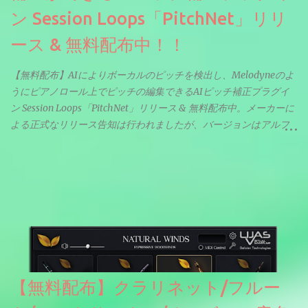
ン Session Loops「PitchNet」リリ
ース & 無料配布中！！
【無料配布】AIによりボーカルのピッチを検出し、Melodyneのよ
うにピアノロール上でピッチの編集できるAIピッチ補正プラグイ
ン Session Loops「PitchNet」リリース & 無料配布中。メーカーに
よる正式なリリース告知は行われましたが、バージョンはアルフ
ァと記載されているようなので今後アップデートで細かいバグな
どが修正されていくのだと思われます。筆者もざっくりと確認し
たところ動作は問題なさそうです。KVR Developer Challenge
2026に出品されている製品になります。国内代理店でも取り扱い
のあるDrumNetのメーカーです。調べたところによるとオープン
ソースを元に設計・改良した製品のようです。
【無料配布】クラリネット/フルー