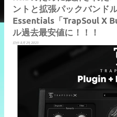
ントと拡張パックバンドル Infi
Essentials「TrapSoul 
ル過去最安値に！！！
日付:
8月 29, 2023