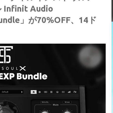
nit Audio
X Bundle」が70%OFF、14ド