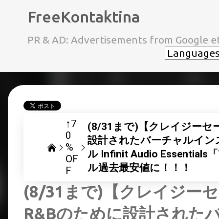
FreeKontaktina
PR & AD: Advertisements from Google et
↑7
(8/31まで)【クレイジー
0
設計されたバーチャルイン
%
ル Infinit Audio Essenti
OF
ル過去最安値に！！！
F
(8/31まで)【クレイジ
R&Bのために設計された