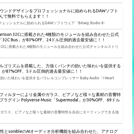
、演奏、サウンドデザインをプロフェッショナルに始められるDAWソフト
品から選んで無料でもらえます！！
ェッショナルに始められるDAWソフトウェア「Bitwig Studio 8-
rison 32Cに搭載された4種類のモジュールを組み合わせた公式
io「32C Bus」が83%OFF、24ドル圧倒的過去最安値に！！
on 32Cに搭載された4種類のモジュールを組み合わせた公式チャンネルストリ
ルゴリズムを搭載した、力強くパンチの効いた味わいを提供する
t NY」が87%OFF、5ドル圧倒的過去最安値に！！
わいを提供するパラレルコンプレッサー Baby Audio「I Heart
フィルターにより金属やガラス、ピアノなど様々な素材の音響特
olyverse Music「Supermodal」が30%OFF、69ドル
やガラス、ピアノなど様々な素材の音響特性を自在にモーフィングできる強
特性とsonibleのAIオーディオ分析機能を組み合わせた、アナログ