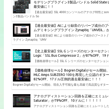
モデリングプラグイン3製品バンドル Solid State Log
最安値に！！
【過去最安値】SSL 4000コンソールのアナログ特性とs
ン3製品バンドル So
【過去最安値】AIにより録音のリバーブ成分のブ
ムデミキシングプラグイン Zynaptiq「UNVEI
【過去最安値】AIにより録音のリバーブ成分のブースト 
ラグイン Zynaptiq「UNV
【史上最安値】SSL G シリーズのセンターセクション
Logic「SSL Bus Compressor 2」が87%O
【価格崩壊セール】SSL G シリーズのセンターセクションバスコンプ
【価格崩壊セール】Bogren Digitalがセー
MLC Amps SUBZERO 100を再現した公認のギ
82%OFF、17ドル圧倒的過去最安値に！！！
Bogren Digitalがセール開始、現在入手可能な最も高級で高品質なギター ア
アナログディストーション回路を正確にエミュレートしたサチ
Saturator」が79%OFF、10ドルに！！！！！
アナログディストーション回路を正確にエミュレートしたサチュレーションプ