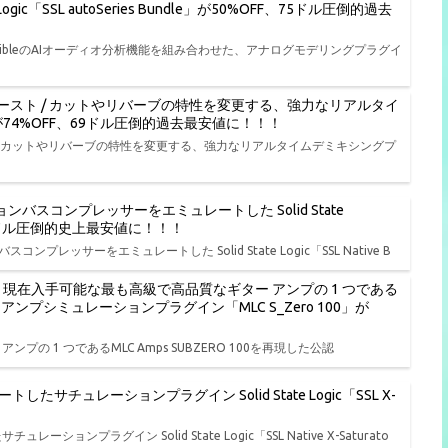
ic「SSL autoSeries Bundle」が50%OFF、75ドル圧倒的過去
onibleのAIオーディオ分析機能を組み合わせた、アナログモデリングプラグイ
ースト / カットやリバーブの特性を変更する、強力なリアルタイ
L」が74%OFF、69ドル圧倒的過去最安値に！！！
/ カットやリバーブの特性を変更する、強力なリアルタイムデミキシングプ
バスコンプレッサーをエミュレートした Solid State
FF、19ドル圧倒的史上最安値に！！！
レッサーをエミュレートした Solid State Logic「SSL Native B
ル開始、現在入手可能な最も高級で高品質なギター アンプの 1 つである
ターアンプシミュレーションプラグイン「MLC S_Zero 100」が
ンプの 1 つであるMLC Amps SUBZERO 100を再現した公認
ュレーションプラグイン Solid State Logic「SSL X-
ラグイン Solid State Logic「SSL Native X-Saturato