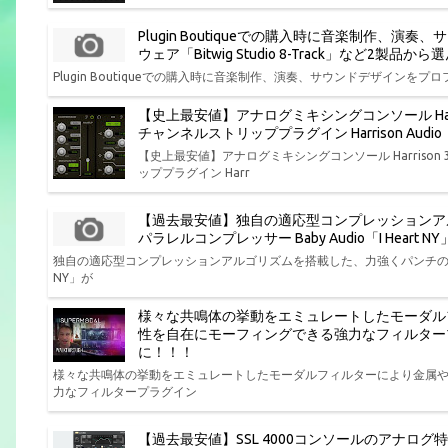
Plugin Boutiqueでの購入時に音楽制作
ウェア「Bitwig Studio 8-Track」など2製
Plugin Boutiqueでの購入時に音楽制作、演奏、サウンドデザインをプロフ
【史上最安値】アナログミキシングコンソール Har
チャンネルストリッププラグイン Harrison Aud
【史上最安値】アナログミキシングコンソール Harris
ッププラグイン Harr
【過去最安値】独自の適応型コンプレッションア
パラレルコンプレッサー Baby Audio「I Hear
独自の適応型コンプレッションアルゴリズムを搭載した、力強くパンチの効いた味
NY」が
様々な共鳴体の挙動をエミュレートしたモーダル
性を自在にモーフィングできる強力なフィルタープラグイン P
に！！！
様々な共鳴体の挙動をエミュレートしたモーダルフィルターにより金属
力なフィルタープラグイン
【過去最安値】SSL 4000コンソールのアナログ