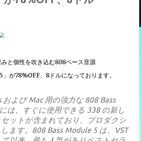
みと個性を吹き込む808ベース音源
Module 5」が78%OFF、8ドルになっております。
ows および Mac 用の強力な 808 Bass
ule 5 には、すぐに使用できる 338 の新し
リセットが含まれており、プロダクシ
08 Bass Module 5 は、VST
して以来、最も人気がありベストセラ