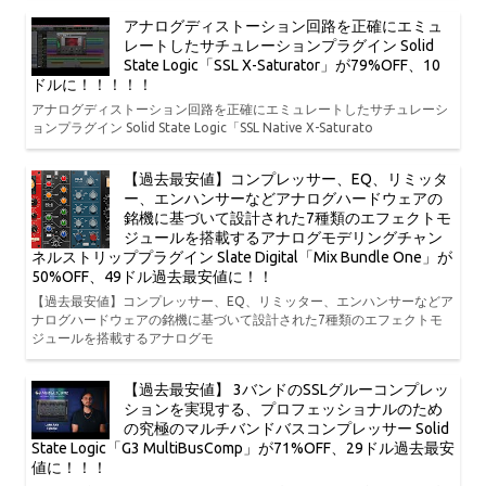
アナログディストーション回路を正確にエミュ
レートしたサチュレーションプラグイン Solid
State Logic「SSL X-Saturator」が79%OFF、10
ドルに！！！！！
アナログディストーション回路を正確にエミュレートしたサチュレーシ
ョンプラグイン Solid State Logic「SSL Native X-Saturato
【過去最安値】コンプレッサー、EQ、リミッタ
ー、エンハンサーなどアナログハードウェアの
銘機に基づいて設計された7種類のエフェクトモ
ジュールを搭載するアナログモデリングチャン
ネルストリッププラグイン Slate Digital「Mix Bundle One」が
50%OFF、49ドル過去最安値に！！
【過去最安値】コンプレッサー、EQ、リミッター、エンハンサーなどア
ナログハードウェアの銘機に基づいて設計された7種類のエフェクトモ
ジュールを搭載するアナログモ
【過去最安値】 3バンドのSSLグルーコンプレッ
ションを実現する、プロフェッショナルのため
の究極のマルチバンドバスコンプレッサー Solid
State Logic「G3 MultiBusComp」が71%OFF、29ドル過去最安
値に！！！