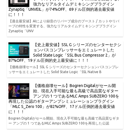
強力なリアルタイムデミキシングプラグイン
Zynaptiq「UNVEIL」が74%OFF、69ドル圧倒的過去最安値
に！！！
【過去最安値】AIにより録音のリバーブ成分のブースト / カットやリバ
ーブの特性を変更する、強力なリアルタイムデミキシングプラグイン
Zynaptiq「UNV
【史上最安値】SSL G シリーズのセンターセクシ
ョンバスコンプレッサーをエミュレートした
Solid State Logic「SSL Bus Compressor 2」が
87%OFF、19ドル圧倒的史上最安値に！！！
【価格崩壊セール】SSL G シリーズのセンターセクションバスコンプレ
ッサーをエミュレートした Solid State Logic「SSL Native B
【価格崩壊セール】Bogren Digitalがセール開
始、現在入手可能な最も高級で高品質なギター
アンプの 1 つであるMLC Amps SUBZERO 100を
再現した公認のギターアンプシミュレーションプラグイン
「MLC S_Zero 100」が82%OFF、17ドル圧倒的過去最安値
に！！！
Bogren Digitalがセール開始、現在入手可能な最も高級で高品質なギタ
ー アンプの 1 つであるMLC Amps SUBZERO 100を再現した公認