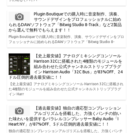
Plugin Boutiqueでの購入時に音楽制作、演奏、
サウンドデザインをプロフェッショナルに始め
られるDAWソフトウェア「Bitwig Studio 8-Track」など2製品
から選んで無料でもらえます！！
Plugin Boutiqueでの購入時に音楽制作、演奏、サウンドデザインをプロ
フェッショナルに始められるDAWソフトウェア「Bitwig Studio 8-
【史上最安値】アナログミキシングコンソール
Harrison 32Cに搭載された4種類のモジュールを
組み合わせた公式チャンネルストリッププラグ
イン Harrison Audio「32C Bus」が83%OFF、24
ドル圧倒的過去最安値に！！
【史上最安値】アナログミキシングコンソール Harrison 32Cに搭載され
た4種類のモジュールを組み合わせた公式チャンネルストリッププラグ
イン Harr
【過去最安値】独自の適応型コンプレッション
アルゴリズムを搭載した、力強くパンチの効い
た味わいを提供するパラレルコンプレッサー Baby Audio「I
Heart NY」が87%OFF、5ドル圧倒的過去最安値に！！
独自の適応型コンプレッションアルゴリズムを搭載した、力強くパンチ