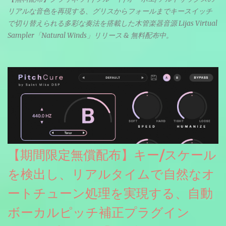
リアルな音色を再現する、グリスからフォールまでキースイッチ
で切り替えられる多彩な奏法を搭載した木管楽器音源 Lijas Virtual
Sampler「Natural Winds」リリース & 無料配布中。
【期間限定無償配布】キー/スケール
を検出し、リアルタイムで自然なオ
ートチューン処理を実現する、自動
ボーカルピッチ補正プラグイン