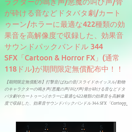
ラクターの鳴き声/悪魔の叫び声/骨
が砕ける音などドタバタ劇/カート
ゥーン/ホラーに最適な422種類の効
果音を高解像度で収録した、効果音
サウンドパックバンドル 344
SFX「Cartoon & Horror FX」(通常
118ドル)が期間限定無償配布中！！
【期間限定無償配布】打撃音/ばねの音/スライドホイッスル/動物
のキャラクターの鳴き声/悪魔の声/叫び声/骨が砕ける音などドタ
バタ劇やカートゥーン/ホラーに最適な422種類の効果音を高解像
度で収録した、効果音サウンドパックバンドル 344 SFX「Cartoon
& Horror FX」(通常118ドル)が期間限定無償配布中。サンプリン
グレート等もしっかりと業界水準を満たしております。