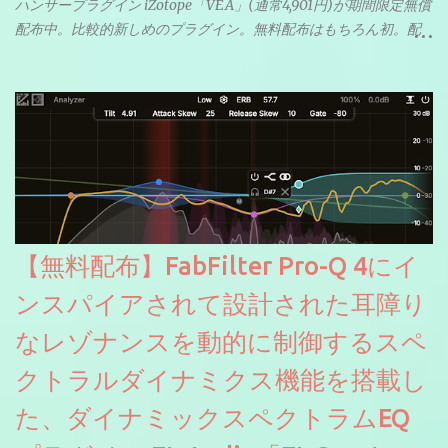
ハンサープラグイン iZotope「VEA」(通常4,901円)が期間限定無償
配布中。比較的新しめのプラグイン。無料配布はもちろん初。配
信やナレーションにもぴったり。ボーカルミックスやVTuberさん
にも。
【無料配布】FabFilter Pro-Q 4にイ
ンスパイアされて設計された耳障り
なレゾナンスを動的に制御するスペ
クトラルダイナミクス機能を搭載し
た、ダイナミックスペクトラムEQ