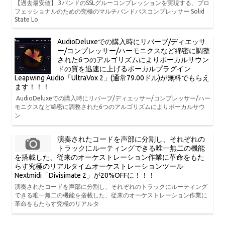
【過去最安値】 3バンドのSSLグルーコンプレッションを実現する、プロ
フェッショナルのための究極のマルチバンドバスコンプレッサー Solid
State Lo
AudioDeluxeでの購入時にリバーブ/ディエッサ
ー/コンプレッサー/ハーモニクスなど綿密に調整
された6つのアルゴリズムによりボーカルサウン
ドの質を迅速に上げるボーカルプラグイン
Leapwing Audio「UltraVox 2」(通常79.00ドル)が無料でもらえ
ます！！！
AudioDeluxeでの購入時にリバーブ/ディエッサー/コンプレッサー/ハー
モニクスなど綿密に調整された6つのアルゴリズムによりボーカルサウ
ン
演奏されたコードを声部に分割し、それぞれの
トラックにルーティングできる唯一無二の機能
を搭載した、従来のオーケストレーション作業に革命をもた
らす究極のリアルタイムオーケストレーションツール
Nextmidi「Divisimate 2」が20%OFFに！！！
演奏されたコードを声部に分割し、それぞれのトラックにルーティング
できる唯一無二の機能を搭載した、従来のオーケストレーション作業に
革命をもたらす究極のリアルタ