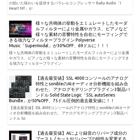
の効いた味わいを提供するパラレルコンプレッサー Baby Audio「I
Heart NY」が
様々な共鳴体の挙動をエミュレートしたモーダ
ルフィルターにより金属やガラス、ピアノなど
様々な素材の音響特性を自在にモーフィングで
きる強力なフィルタープラグイン Polyverse
Music「Supermodal」が30%OFF、69ドルに！！！
様々な共鳴体の挙動をエミュレートしたモーダルフィルターにより金属
やガラス、ピアノなど様々な素材の音響特性を自在にモーフィングでき
る強力なフィルタープラグイン
【過去最安値】SSL 4000コンソールのアナログ
特性とsonibleのAIオーディオ分析機能を組み合
わせた、アナログモデリングプラグイン3製品バ
ンドル Solid State Logic「SSL autoSeries
Bundle」が50%OFF、75ドル圧倒的過去最安値に！！
【過去最安値】SSL 4000コンソールのアナログ特性とsonibleのAIオーデ
ィオ分析機能を組み合わせた、アナログモデリングプラグイン3製品バ
ンドル So
【過去最安値】AIにより録音のリバーブ成分の
ブースト / カットやリバーブの特性を変更する、