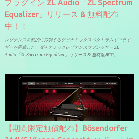
プラグイン ZL Audio「ZL Spectrum
Equalizer」リリース & 無料配布
中！！
レゾナンスを動的に抑制するダイナミックスペクトラムイコライ
ザーを搭載した、ダイナミックレゾナンスサプレッサー ZL
Audio「ZL Spectrum Equalizer」リリース & 無料配布中。
【期間限定無償配布】Bösendorfer