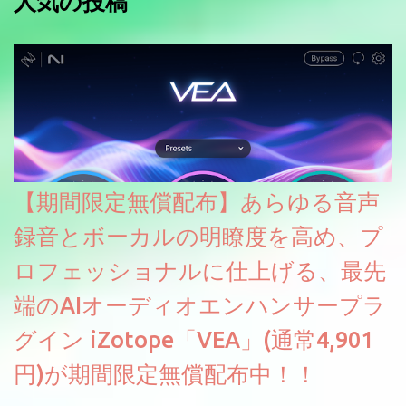
人気の投稿
【期間限定無償配布】あらゆる音声
録音とボーカルの明瞭度を高め、プ
ロフェッショナルに仕上げる、最先
端のAIオーディオエンハンサープラ
グイン iZotope「VEA」(通常4,901
円)が期間限定無償配布中！！