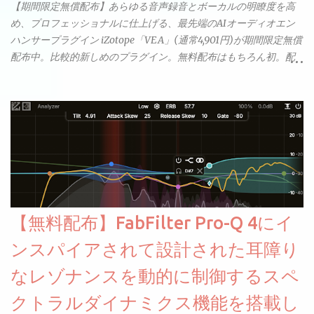
【期間限定無償配布】あらゆる音声録音とボーカルの明瞭度を高
め、プロフェッショナルに仕上げる、最先端のAIオーディオエン
ハンサープラグイン iZotope「VEA」(通常4,901円)が期間限定無償
配布中。比較的新しめのプラグイン。無料配布はもちろん初。配
信やナレーションにもぴったり。ボーカルミックスやVTuberさん
にも。
【無料配布】FabFilter Pro-Q 4にイ
ンスパイアされて設計された耳障り
なレゾナンスを動的に制御するスペ
クトラルダイナミクス機能を搭載し