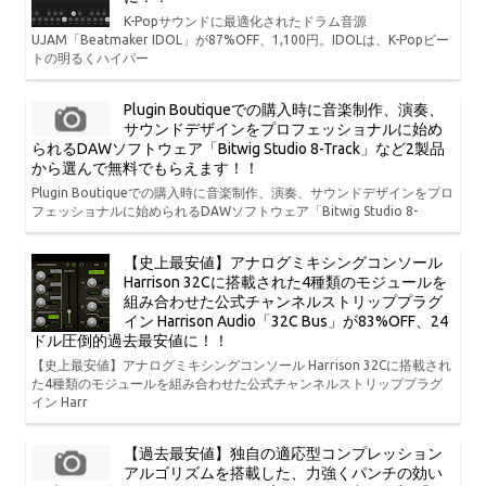
K-Popサウンドに最適化されたドラム音源
UJAM「Beatmaker IDOL」が87%OFF、1,100円。IDOLは、K-Popビー
トの明るくハイパー
Plugin Boutiqueでの購入時に音楽制作、演奏、
サウンドデザインをプロフェッショナルに始め
られるDAWソフトウェア「Bitwig Studio 8-Track」など2製品
から選んで無料でもらえます！！
Plugin Boutiqueでの購入時に音楽制作、演奏、サウンドデザインをプロ
フェッショナルに始められるDAWソフトウェア「Bitwig Studio 8-
【史上最安値】アナログミキシングコンソール
Harrison 32Cに搭載された4種類のモジュールを
組み合わせた公式チャンネルストリッププラグ
イン Harrison Audio「32C Bus」が83%OFF、24
ドル圧倒的過去最安値に！！
【史上最安値】アナログミキシングコンソール Harrison 32Cに搭載され
た4種類のモジュールを組み合わせた公式チャンネルストリッププラグ
イン Harr
【過去最安値】独自の適応型コンプレッション
アルゴリズムを搭載した、力強くパンチの効い