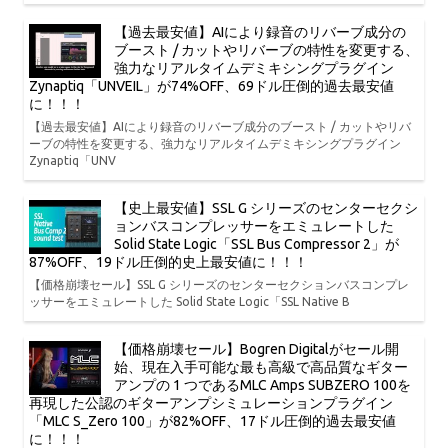
【過去最安値】AIにより録音のリバーブ成分の
ブースト / カットやリバーブの特性を変更する、
強力なリアルタイムデミキシングプラグイン
Zynaptiq「UNVEIL」が74%OFF、69ドル圧倒的過去最安値
に！！！
【過去最安値】AIにより録音のリバーブ成分のブースト / カットやリバ
ーブの特性を変更する、強力なリアルタイムデミキシングプラグイン
Zynaptiq「UNV
【史上最安値】SSL G シリーズのセンターセクシ
ョンバスコンプレッサーをエミュレートした
Solid State Logic「SSL Bus Compressor 2」が
87%OFF、19ドル圧倒的史上最安値に！！！
【価格崩壊セール】SSL G シリーズのセンターセクションバスコンプレ
ッサーをエミュレートした Solid State Logic「SSL Native B
【価格崩壊セール】Bogren Digitalがセール開
始、現在入手可能な最も高級で高品質なギター
アンプの 1 つであるMLC Amps SUBZERO 100を
再現した公認のギターアンプシミュレーションプラグイン
「MLC S_Zero 100」が82%OFF、17ドル圧倒的過去最安値
に！！！