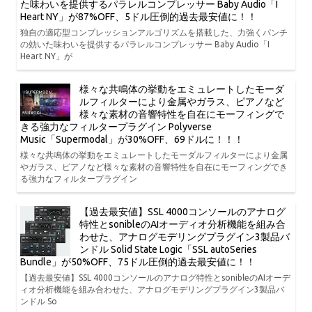
た味わいを提供するパラレルコンプレッサー Baby Audio「I
Heart NY」が87%OFF、5ドル圧倒的過去最安値に！！
独自の適応型コンプレッションアルゴリズムを搭載した、力強くパンチ
の効いた味わいを提供するパラレルコンプレッサー Baby Audio「I
Heart NY」が
様々な共鳴体の挙動をエミュレートしたモーダ
ルフィルターにより金属やガラス、ピアノなど
様々な素材の音響特性を自在にモーフィングで
きる強力なフィルタープラグイン Polyverse
Music「Supermodal」が30%OFF、69ドルに！！！
様々な共鳴体の挙動をエミュレートしたモーダルフィルターにより金属
やガラス、ピアノなど様々な素材の音響特性を自在にモーフィングでき
る強力なフィルタープラグイン
【過去最安値】SSL 4000コンソールのアナログ
特性とsonibleのAIオーディオ分析機能を組み合
わせた、アナログモデリングプラグイン3製品バ
ンドル Solid State Logic「SSL autoSeries
Bundle」が50%OFF、75ドル圧倒的過去最安値に！！
【過去最安値】SSL 4000コンソールのアナログ特性とsonibleのAIオーデ
ィオ分析機能を組み合わせた、アナログモデリングプラグイン3製品バ
ンドル So