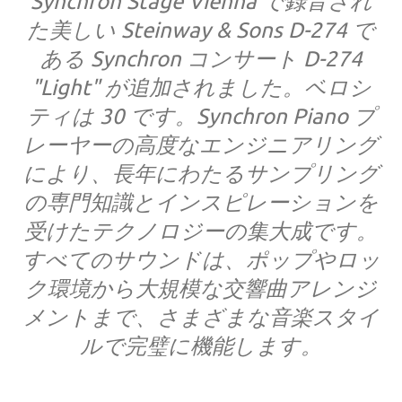
Synchron Stage Vienna で録音され
た美しい Steinway & Sons D-274 で
ある Synchron コンサート D-274
"Light" が追加されました。ベロシ
ティは 30 です。Synchron Piano プ
レーヤーの高度なエンジニアリング
により、長年にわたるサンプリング
の専門知識とインスピレーションを
受けたテクノロジーの集大成です。
すべてのサウンドは、ポップやロッ
ク環境から大規模な交響曲アレンジ
メントまで、さまざまな音楽スタイ
ルで完璧に機能します。