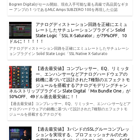
Bogren Digitalがセール開始、現在入手可能な最も高級で高品質なギタ
ー アンプの 1 つであるMLC Amps SUBZERO 100を再現した公認
アナログディストーション回路を正確にエミュ
レートしたサチュレーションプラグイン Solid
State Logic「SSL X-Saturator」が79%OFF、10
ドルに！！！！！
アナログディストーション回路を正確にエミュレートしたサチュレーシ
ョンプラグイン Solid State Logic「SSL Native X-Saturato
【過去最安値】コンプレッサー、EQ、リミッタ
ー、エンハンサーなどアナログハードウェアの
銘機に基づいて設計された7種類のエフェクトモ
ジュールを搭載するアナログモデリングチャン
ネルストリッププラグイン Slate Digital「Mix Bundle One」が
50%OFF、49ドル過去最安値に！！
【過去最安値】コンプレッサー、EQ、リミッター、エンハンサーなどア
ナログハードウェアの銘機に基づいて設計された7種類のエフェクトモ
ジュールを搭載するアナログモ
【過去最安値】 3バンドのSSLグルーコンプレッ
ションを実現する、プロフェッショナルのため