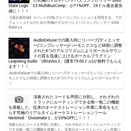
の究極のマルチバンドバスコンプレッサー Solid
State Logic「G3 MultiBusComp」が71%OFF、29ドル過去最安
値に！！！
【過去最安値】 3バンドのSSLグルーコンプレッションを実現する、プロ
フェッショナルのための究極のマルチバンドバスコンプレッサー Solid
State Lo
AudioDeluxeでの購入時にリバーブ/ディエッサ
ー/コンプレッサー/ハーモニクスなど綿密に調整
された6つのアルゴリズムによりボーカルサウン
ドの質を迅速に上げるボーカルプラグイン
Leapwing Audio「UltraVox 2」(通常79.00ドル)が無料でもらえ
ます！！！
AudioDeluxeでの購入時にリバーブ/ディエッサー/コンプレッサー/ハー
モニクスなど綿密に調整された6つのアルゴリズムによりボーカルサウ
ン
演奏されたコードを声部に分割し、それぞれの
トラックにルーティングできる唯一無二の機能
を搭載した、従来のオーケストレーション作業に革命をもた
らす究極のリアルタイムオーケストレーションツール
Nextmidi「Divisimate 2」が20%OFFに！！！
演奏されたコードを声部に分割し、それぞれのトラックにルーティング
できる唯一無二の機能を搭載した、従来のオーケストレーション作業に