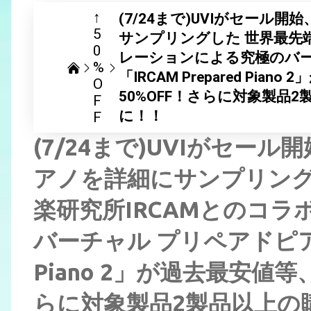
↑
(7/24まで)UVIがセール開
5
サンプリングした 世界最先端
0
レーションによる究極のバー
%
「IRCAM Prepared Pi
O
50%OFF！さらに対象製品2
F
に！！
F
(7/24まで)UVIがセール
アノを詳細にサンプリング
楽研究所IRCAMとのコ
バーチャル プリペアドピアノ音
Piano 2」が過去最安値
らに対象製品2製品以上の購