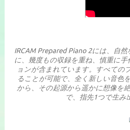
IRCAM Prepared Piano 
に、幾度もの収録を重ね、慎重に手
ョンが含まれています。すべての
ることが可能で、全く新しい音色
から、その起源から遥かに想像を
で、指先1つで生み