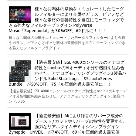
様々な共鳴体の挙動をエミュレートしたモーダ
ルフィルターにより金属やガラス、ピアノなど
様々な素材の音響特性を自在にモーフィングで
きる強力なフィルタープラグイン Polyverse
Music「Supermodal」が30%OFF、69ドルに！！！
様々な共鳴体の挙動をエミュレートしたモーダルフィルターにより金属
やガラス、ピアノなど様々な素材の音響特性を自在にモーフィングでき
る強力なフィルタープラグイン
【過去最安値】SSL 4000コンソールのアナログ
特性とsonibleのAIオーディオ分析機能を組み合
わせた、アナログモデリングプラグイン3製品バ
ンドル Solid State Logic「SSL autoSeries
Bundle」が50%OFF、75ドル圧倒的過去最安値に！！
【過去最安値】SSL 4000コンソールのアナログ特性とsonibleのAIオーデ
ィオ分析機能を組み合わせた、アナログモデリングプラグイン3製品バ
ンドル So
【過去最安値】AIにより録音のリバーブ成分の
ブースト / カットやリバーブの特性を変更する、
強力なリアルタイムデミキシングプラグイン
Zynaptiq「UNVEIL」が74%OFF、69ドル圧倒的過去最安値