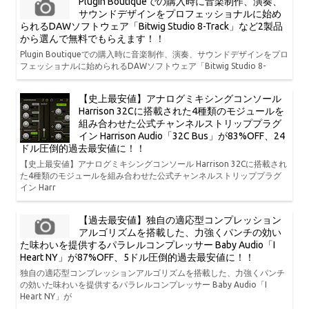
Plugin Boutiqueでの購入時に音楽制作、演奏、
サウンドデザインをプロフェッショナルに始め
られるDAWソフトウェア「Bitwig Studio 8-Track」など2製品
から選んで無料でもらえます！！
Plugin Boutiqueでの購入時に音楽制作、演奏、サウンドデザインをプロ
フェッショナルに始められるDAWソフトウェア「Bitwig Studio 8-
【史上最安値】アナログミキシングコンソール
Harrison 32Cに搭載された4種類のモジュールを
組み合わせた公式チャンネルストリッププラグ
イン Harrison Audio「32C Bus」が83%OFF、24
ドル圧倒的過去最安値に！！
【史上最安値】アナログミキシングコンソール Harrison 32Cに搭載され
た4種類のモジュールを組み合わせた公式チャンネルストリッププラグ
イン Harr
【過去最安値】独自の適応型コンプレッション
アルゴリズムを搭載した、力強くパンチの効い
た味わいを提供するパラレルコンプレッサー Baby Audio「I
Heart NY」が87%OFF、5ドル圧倒的過去最安値に！！
独自の適応型コンプレッションアルゴリズムを搭載した、力強くパンチ
の効いた味わいを提供するパラレルコンプレッサー Baby Audio「I
Heart NY」が