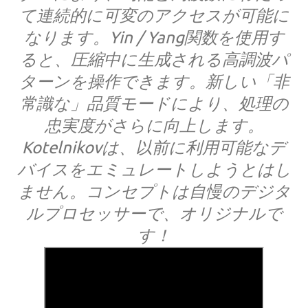
て連続的に可変のアクセスが可能に
なります。Yin / Yang関数を使用す
ると、圧縮中に生成される高調波パ
ターンを操作できます。新しい「非
常識な」品質モードにより、処理の
忠実度がさらに向上します。
Kotelnikovは、以前に利用可能なデ
バイスをエミュレートしようとはし
ません。コンセプトは自慢のデジタ
ルプロセッサーで、オリジナルで
す！