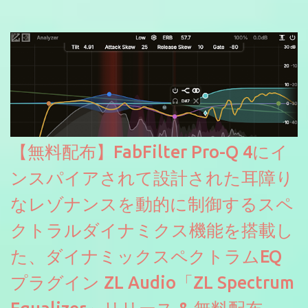
信やナレーションにもぴったり。ボーカルミックスやVTuberさん
にも。
【無料配布】FabFilter Pro-Q 4にイ
ンスパイアされて設計された耳障り
なレゾナンスを動的に制御するスペ
クトラルダイナミクス機能を搭載し
た、ダイナミックスペクトラムEQ
プラグイン ZL Audio「ZL Spectrum