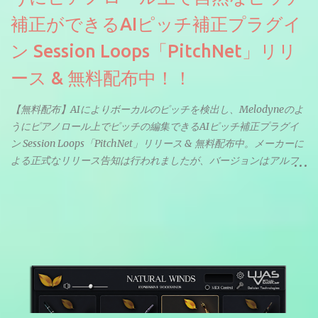
補正ができるAIピッチ補正プラグイ
ン Session Loops「PitchNet」リリ
ース & 無料配布中！！
【無料配布】AIによりボーカルのピッチを検出し、Melodyneのよ
うにピアノロール上でピッチの編集できるAIピッチ補正プラグイ
ン Session Loops「PitchNet」リリース & 無料配布中。メーカーに
よる正式なリリース告知は行われましたが、バージョンはアルフ
ァと記載されているようなので今後アップデートで細かいバグな
どが修正されていくのだと思われます。筆者もざっくりと確認し
たところ動作は問題なさそうです。KVR Developer Challenge
2026に出品されている製品になります。国内代理店でも取り扱い
のあるDrumNetのメーカーです。調べたところによるとオープン
ソースを元に設計・改良した製品のようです。