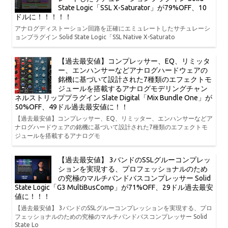
State Logic「SSL X-Saturator」が79%OFF、10
ドルに！！！！！
アナログディストーション回路を正確にエミュレートしたサチュレーシ
ョンプラグイン Solid State Logic「SSL Native X-Saturato
【過去最安値】コンプレッサー、EQ、リミッタ
ー、エンハンサーなどアナログハードウェアの
銘機に基づいて設計された7種類のエフェクトモ
ジュールを搭載するアナログモデリングチャン
ネルストリッププラグイン Slate Digital「Mix Bundle One」が
50%OFF、49ドル過去最安値に！！
【過去最安値】コンプレッサー、EQ、リミッター、エンハンサーなどア
ナログハードウェアの銘機に基づいて設計された7種類のエフェクトモ
ジュールを搭載するアナログモ
【過去最安値】 3バンドのSSLグルーコンプレッ
ションを実現する、プロフェッショナルのため
の究極のマルチバンドバスコンプレッサー Solid
State Logic「G3 MultiBusComp」が71%OFF、29ドル過去最安
値に！！！
【過去最安値】 3バンドのSSLグルーコンプレッションを実現する、プロ
フェッショナルのための究極のマルチバンドバスコンプレッサー Solid
State Lo