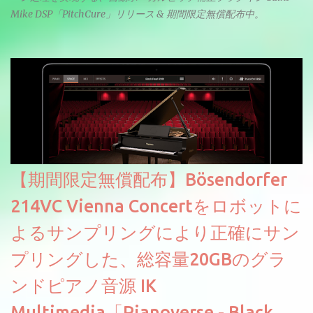
Mike DSP「PitchCure」リリース & 期間限定無償配布中。
【期間限定無償配布】Bösendorfer
214VC Vienna Concertをロボットに
よるサンプリングにより正確にサン
プリングした、総容量20GBのグラ
ンドピアノ音源 IK
Multimedia「Pianoverse - Black