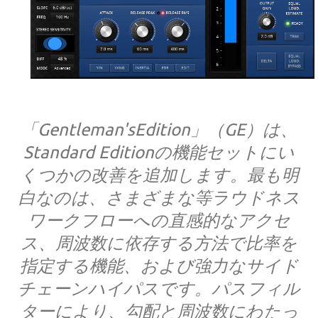
「Gentleman'sEdition」（GE）は、
Standard Editionの機能セットにい
くつかの改善を追加します。最も明
白なのは、さまざまな等ラウドネス
ワークフローへの直感的なアクセ
ス、周波数に依存する方法で比率を
指定する機能、および強力なサイド
チェーンハイパスです。パスフィル
ターにより、勾配と周波数にわたっ