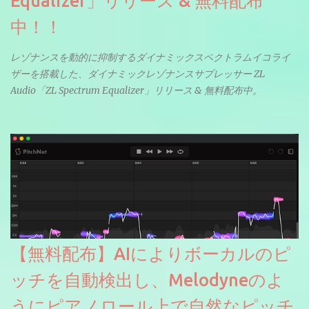
Equalizer」リリース & 無料配布
中！！
レゾナンスを動的に抑制するダイナミックスペクトラムイコライ
ザーを搭載した、ダイナミックレゾナンスサプレッサー ZL
Audio「ZL Spectrum Equalizer」リリース & 無料配布中。
【無料配布】AIによりボーカルのピ
ッチを自動検出し、Melodyneのよ
うにピアノロール上で自然なピッチ