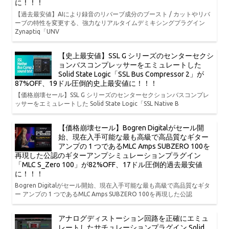
に！！！
【過去最安値】AIにより録音のリバーブ成分のブースト / カットやリバ
ーブの特性を変更する、強力なリアルタイムデミキシングプラグイン
Zynaptiq「UNV
【史上最安値】SSL G シリーズのセンターセクシ
ョンバスコンプレッサーをエミュレートした
Solid State Logic「SSL Bus Compressor 2」が
87%OFF、19ドル圧倒的史上最安値に！！！
【価格崩壊セール】SSL G シリーズのセンターセクションバスコンプレ
ッサーをエミュレートした Solid State Logic「SSL Native B
【価格崩壊セール】Bogren Digitalがセール開
始、現在入手可能な最も高級で高品質なギター
アンプの 1 つであるMLC Amps SUBZERO 100を
再現した公認のギターアンプシミュレーションプラグイン
「MLC S_Zero 100」が82%OFF、17ドル圧倒的過去最安値
に！！！
Bogren Digitalがセール開始、現在入手可能な最も高級で高品質なギタ
ー アンプの 1 つであるMLC Amps SUBZERO 100を再現した公認
アナログディストーション回路を正確にエミュ
レートしたサチュレーションプラグイン Solid