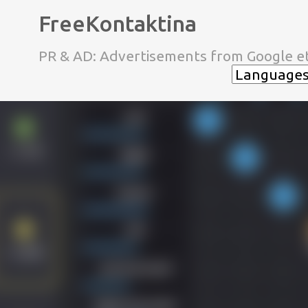
FreeKontaktina
PR & AD: Advertisements from Google et