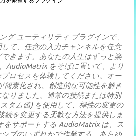
力を発揮するプラグイン。
ーティング ユーティリティ プラグインで、
用して、任意の入力チャンネルを任意
グできます。あなたの人生はずっと楽
dioMatrix をそばに置いて、より
作プロセスを体験してください。オー
が簡素化され、創造的な可能性を解き
になりました。通常の接続または特別
たはカスタム値) を使用して、極性の変更の
x は接続を変更する柔軟な方法を提供しま
サポートする AudioMatrix は、ス
ーシブのいずれかで作業する、あらゆ