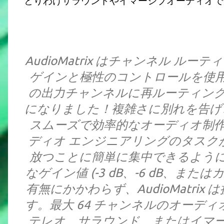
とりわけサラウンドやイマーシブオーディオで
AudioMatrix はチャンネル ル
ゲインと極性のコントロールを使
の出力チャンネルに再ルーティン
になりました！複雑さに別れを告げ、Au
スムーズで効率的なオーディオ制
ディオ エンジニアリングのタスク
放つことに簡単に集中できるよう
なゲイン値 (-3 dB、-6 dB、ま
有無にかかわらず、AudioMatri
す。最大 64 チャンネルのオーディオを
テレオ、サラウンド、またはイマ