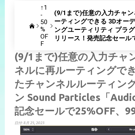
↑1
(9/1まで)任意の入力チ
-
ーティングできる 3Dオ
50
%
ングユーティリティ プラグイン So
OF
リリース！発売記念セールで2
F
(9/1まで)任意の入力チ
ネルに再ルーティングでき
たチャンネルルーティング
ン Sound Particles「
記念セールで25%OFF、
日付:
8月 25, 2023