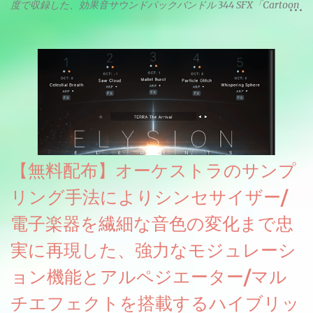
度で収録した、効果音サウンドパックバンドル 344 SFX「Cartoon
& Horror FX」(通常118ドル)が期間限定無償配布中。サンプリン
グレート等もしっかりと業界水準を満たしております。
【無料配布】オーケストラのサンプ
リング手法によりシンセサイザー/
電子楽器を繊細な音色の変化まで忠
実に再現した、強力なモジュレーシ
ョン機能とアルペジエーター/マル
チエフェクトを搭載するハイブリッ