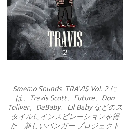
Smemo Sounds TRAVI$ Vol. 2 に
は、Travis Scott、Future、Don
Toliver、DaBaby、Lil Baby などのス
タイルにインスピレーションを得
た、新しいバンガー プロジェクト