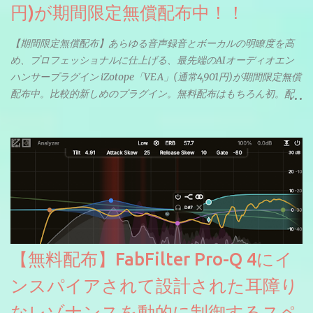
円)が期間限定無償配布中！！
【期間限定無償配布】あらゆる音声録音とボーカルの明瞭度を高
め、プロフェッショナルに仕上げる、最先端のAIオーディオエン
ハンサープラグイン iZotope「VEA」(通常4,901円)が期間限定無償
配布中。比較的新しめのプラグイン。無料配布はもちろん初。配
信やナレーションにもぴったり。ボーカルミックスやVTuberさん
にも。
【無料配布】FabFilter Pro-Q 4にイ
ンスパイアされて設計された耳障り
なレゾナンスを動的に制御するスペ