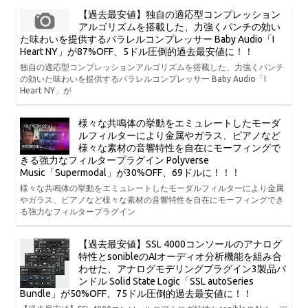
【過去最安値】独自の適応型コンプレッション
アルゴリズムを搭載した、力強くパンチの効い
た味わいを提供するパラレルコンプレッサー Baby Audio「I
Heart NY」が87%OFF、5ドル圧倒的過去最安値に！！
独自の適応型コンプレッションアルゴリズムを搭載した、力強くパンチ
の効いた味わいを提供するパラレルコンプレッサー Baby Audio「I
Heart NY」が
様々な共鳴体の挙動をエミュレートしたモーダ
ルフィルターにより金属やガラス、ピアノなど
様々な素材の音響特性を自在にモーフィングで
きる強力なフィルタープラグイン Polyverse
Music「Supermodal」が30%OFF、69ドルに！！！
様々な共鳴体の挙動をエミュレートしたモーダルフィルターにより金属
やガラス、ピアノなど様々な素材の音響特性を自在にモーフィングでき
る強力なフィルタープラグイン
【過去最安値】SSL 4000コンソールのアナログ
特性とsonibleのAIオーディオ分析機能を組み合
わせた、アナログモデリングプラグイン3製品バ
ンドル Solid State Logic「SSL autoSeries
Bundle」が50%OFF、75ドル圧倒的過去最安値に！！