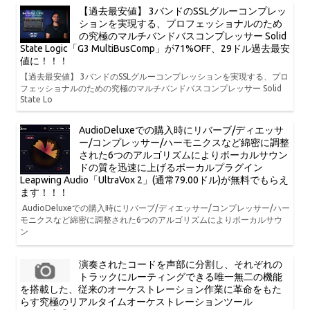
【過去最安値】 3バンドのSSLグルーコンプレッ
ションを実現する、プロフェッショナルのため
の究極のマルチバンドバスコンプレッサー Solid
State Logic「G3 MultiBusComp」が71%OFF、29ドル過去最安
値に！！！
【過去最安値】 3バンドのSSLグルーコンプレッションを実現する、プロ
フェッショナルのための究極のマルチバンドバスコンプレッサー Solid
State Lo
AudioDeluxeでの購入時にリバーブ/ディエッサ
ー/コンプレッサー/ハーモニクスなど綿密に調整
された6つのアルゴリズムによりボーカルサウン
ドの質を迅速に上げるボーカルプラグイン
Leapwing Audio「UltraVox 2」(通常79.00ドル)が無料でもらえ
ます！！！
AudioDeluxeでの購入時にリバーブ/ディエッサー/コンプレッサー/ハー
モニクスなど綿密に調整された6つのアルゴリズムによりボーカルサウ
ン
演奏されたコードを声部に分割し、それぞれの
トラックにルーティングできる唯一無二の機能
を搭載した、従来のオーケストレーション作業に革命をもた
らす究極のリアルタイムオーケストレーションツール