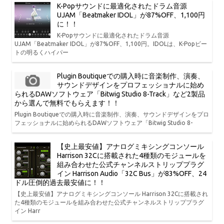
K-Popサウンドに最適化されたドラム音源
UJAM「Beatmaker IDOL」が87%OFF、1,100円
に！！
K-Popサウンドに最適化されたドラム音源
UJAM「Beatmaker IDOL」が87%OFF、1,100円。IDOLは、K-Popビー
トの明るくハイパー
Plugin Boutiqueでの購入時に音楽制作、演奏、
サウンドデザインをプロフェッショナルに始め
られるDAWソフトウェア「Bitwig Studio 8-Track」など2製品
から選んで無料でもらえます！！
Plugin Boutiqueでの購入時に音楽制作、演奏、サウンドデザインをプロ
フェッショナルに始められるDAWソフトウェア「Bitwig Studio 8-
【史上最安値】アナログミキシングコンソール
Harrison 32Cに搭載された4種類のモジュールを
組み合わせた公式チャンネルストリッププラグ
イン Harrison Audio「32C Bus」が83%OFF、24
ドル圧倒的過去最安値に！！
【史上最安値】アナログミキシングコンソール Harrison 32Cに搭載され
た4種類のモジュールを組み合わせた公式チャンネルストリッププラグ
イン Harr