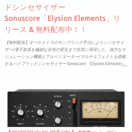
ドシンセサイザー
Sonuscore「Elysion Elements」リ
リース & 無料配布中！！
【無料配布】オーケストラのサンプリング手法によりシンセサイ
ザー/電子楽器を繊細な音色の変化まで忠実に再現した、強力なモ
ジュレーション機能とアルペジエーター/マルチエフェクトを搭載
するハイブリッドシンセサイザー Sonuscore「Elysion Elements」
リリース & 無料配布中。Elysion 2からライブラリを抜粋した製品
です。パフォーマンス機能とエディット機能以外全ての機能が使
えるようになっています。総容量も7GBを超えます。複数の設定に
より音色が作りこまれているため、あらかじめアルペジオがプロ
グラムされているプリセットも多いですが、アルペジオを切るこ
とももちろんできます。 ほとんどのシンセライブラリは、音を一
度サンプリングしてベロシティで音量を調整します。 しかし、
ELYSIONは違います。ビンテージシンセを含む様々な音源から、
複数のベロシティレイヤーにわたって録音し、各レイヤーを整形