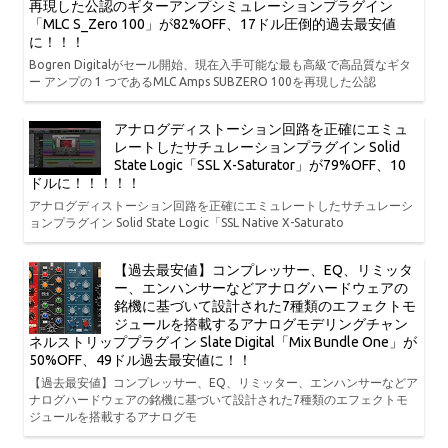
再現した公認のギターアンプシミュレーションプラグイン
「MLC S_Zero 100」が82%OFF、17ドル圧倒的過去最安値
に！！！
Bogren Digitalがセール開始、現在入手可能な最も高級で高品質なギタ
ー アンプの 1 つであるMLC Amps SUBZERO 100を再現した公認
アナログディストーション回路を正確にエミュ
レートしたサチュレーションプラグイン Solid
State Logic「SSL X-Saturator」が79%OFF、10
ドルに！！！！！
アナログディストーション回路を正確にエミュレートしたサチュレーシ
ョンプラグイン Solid State Logic「SSL Native X-Saturato
【過去最安値】コンプレッサー、EQ、リミッタ
ー、エンハンサーなどアナログハードウェアの
銘機に基づいて設計された7種類のエフェクトモ
ジュールを搭載するアナログモデリングチャン
ネルストリッププラグイン Slate Digital「Mix Bundle One」が
50%OFF、49ドル過去最安値に！！
【過去最安値】コンプレッサー、EQ、リミッター、エンハンサーなどア
ナログハードウェアの銘機に基づいて設計された7種類のエフェクトモ
ジュールを搭載するアナログモ