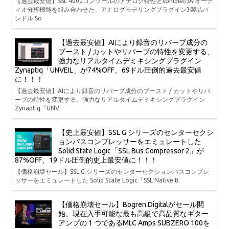
【過去最安値】SSL 4000コンソールのアナログ特性とsonibleのAIオーデ
ィオ分析機能を組み合わせた、アナログモデリングプラグイン3製品バ
ンドル So
【過去最安値】AIにより録音のリバーブ成分の
ブースト / カットやリバーブの特性を変更する、
強力なリアルタイムデミキシングプラグイン
Zynaptiq「UNVEIL」が74%OFF、69ドル圧倒的過去最安値
に！！！
【過去最安値】AIにより録音のリバーブ成分のブースト / カットやリバ
ーブの特性を変更する、強力なリアルタイムデミキシングプラグイン
Zynaptiq「UNV
【史上最安値】SSL G シリーズのセンターセクシ
ョンバスコンプレッサーをエミュレートした
Solid State Logic「SSL Bus Compressor 2」が
87%OFF、19ドル圧倒的史上最安値に！！！
【価格崩壊セール】SSL G シリーズのセンターセクションバスコンプレ
ッサーをエミュレートした Solid State Logic「SSL Native B
【価格崩壊セール】Bogren Digitalがセール開
始、現在入手可能な最も高級で高品質なギター
アンプの 1 つであるMLC Amps SUBZERO 100を