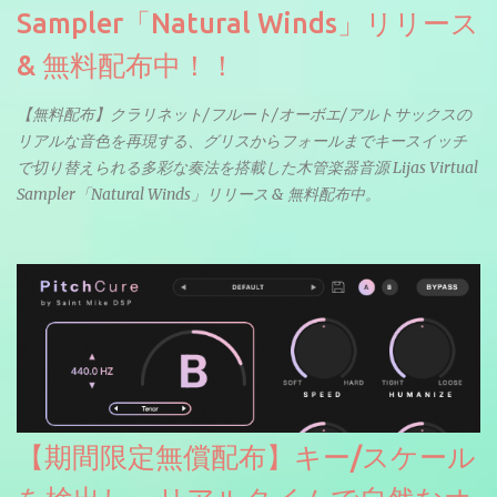
Sampler「Natural Winds」リリース
& 無料配布中！！
【無料配布】クラリネット/フルート/オーボエ/アルトサックスの
リアルな音色を再現する、グリスからフォールまでキースイッチ
で切り替えられる多彩な奏法を搭載した木管楽器音源 Lijas Virtual
Sampler「Natural Winds」リリース & 無料配布中。
【期間限定無償配布】キー/スケール