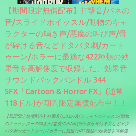
【期間限定無償配布】打撃音/バネの
音/スライドホイッスル/動物のキャ
ラクターの鳴き声/悪魔の叫び声/骨
が砕ける音などドタバタ劇/カート
ゥーン/ホラーに最適な422種類の効
果音を高解像度で収録した、効果音
サウンドパックバンドル 344
SFX「Cartoon & Horror FX」(通常
118ドル)が期間限定無償配布中！！
【期間限定無償配布】打撃音/ばねの音/スライドホイッスル/動物
のキャラクターの鳴き声/悪魔の声/叫び声/骨が砕ける音などドタ
バタ劇やカートゥーン/ホラーに最適な422種類の効果音を高解像