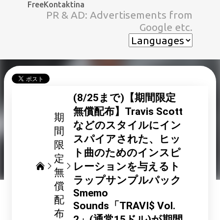
FreeKontaktina
スキップしてメイン コンテンツに移動
PR & AD: Advertisements from
Google etc.
(8/25まで)【期間限定
無償配布】Travis Scott
期
などのスタイルにイン
間
スパイアされた、ヒッ
限
ト曲のためのインスピ
定
レーションを与えるト
無
ラップサンプルパック
償
Smemo
配
Sounds「TRAVI$ Vol.
布
2」(通常15ドル)が期間