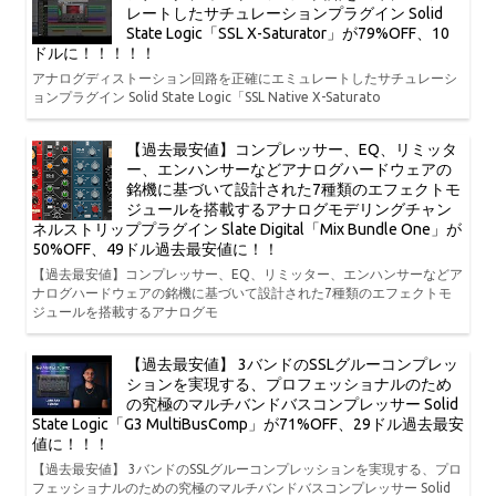
レートしたサチュレーションプラグイン Solid
State Logic「SSL X-Saturator」が79%OFF、10
ドルに！！！！！
アナログディストーション回路を正確にエミュレートしたサチュレーシ
ョンプラグイン Solid State Logic「SSL Native X-Saturato
【過去最安値】コンプレッサー、EQ、リミッタ
ー、エンハンサーなどアナログハードウェアの
銘機に基づいて設計された7種類のエフェクトモ
ジュールを搭載するアナログモデリングチャン
ネルストリッププラグイン Slate Digital「Mix Bundle One」が
50%OFF、49ドル過去最安値に！！
【過去最安値】コンプレッサー、EQ、リミッター、エンハンサーなどア
ナログハードウェアの銘機に基づいて設計された7種類のエフェクトモ
ジュールを搭載するアナログモ
【過去最安値】 3バンドのSSLグルーコンプレッ
ションを実現する、プロフェッショナルのため
の究極のマルチバンドバスコンプレッサー Solid
State Logic「G3 MultiBusComp」が71%OFF、29ドル過去最安
値に！！！
【過去最安値】 3バンドのSSLグルーコンプレッションを実現する、プロ
フェッショナルのための究極のマルチバンドバスコンプレッサー Solid