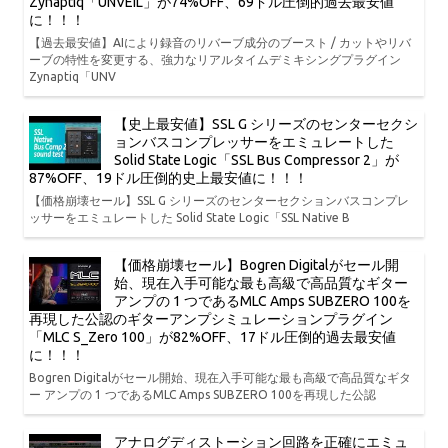
Zynaptiq「UNVEIL」が74%OFF、69ドル圧倒的過去最安値
に！！！
【過去最安値】AIにより録音のリバーブ成分のブースト / カットやリバ
ーブの特性を変更する、強力なリアルタイムデミキシングプラグイン
Zynaptiq「UNV
【史上最安値】SSL G シリーズのセンターセクシ
ョンバスコンプレッサーをエミュレートした
Solid State Logic「SSL Bus Compressor 2」が
87%OFF、19ドル圧倒的史上最安値に！！！
【価格崩壊セール】SSL G シリーズのセンターセクションバスコンプレ
ッサーをエミュレートした Solid State Logic「SSL Native B
【価格崩壊セール】Bogren Digitalがセール開
始、現在入手可能な最も高級で高品質なギター
アンプの 1 つであるMLC Amps SUBZERO 100を
再現した公認のギターアンプシミュレーションプラグイン
「MLC S_Zero 100」が82%OFF、17ドル圧倒的過去最安値
に！！！
Bogren Digitalがセール開始、現在入手可能な最も高級で高品質なギタ
ー アンプの 1 つであるMLC Amps SUBZERO 100を再現した公認
アナログディストーション回路を正確にエミュ