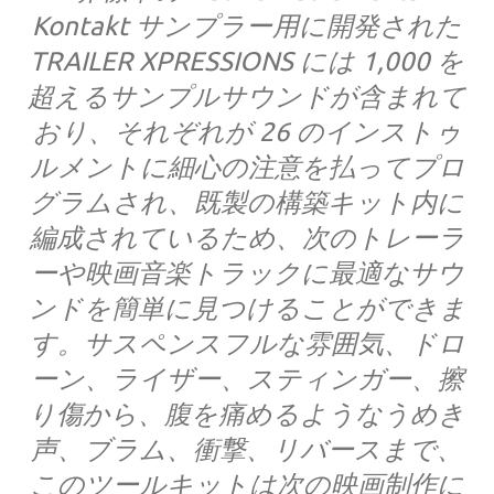
Kontakt サンプラー用に開発された
TRAILER XPRESSIONS には 1,000 を
超えるサンプルサウンドが含まれて
おり、それぞれが 26 のインストゥ
ルメントに細心の注意を払ってプロ
グラムされ、既製の構築キット内に
編成されているため、次のトレーラ
ーや映画音楽トラックに最適なサウ
ンドを簡単に見つけることができま
す。サスペンスフルな雰囲気、ドロ
ーン、ライザー、スティンガー、擦
り傷から、腹を痛めるようなうめき
声、ブラム、衝撃、リバースまで、
このツールキットは次の映画制作に