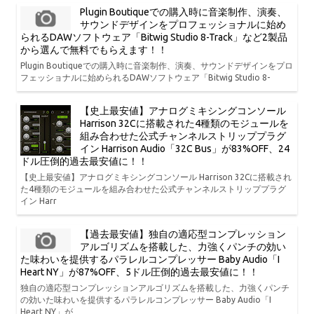
Plugin Boutiqueでの購入時に音楽制作、演奏、
サウンドデザインをプロフェッショナルに始め
られるDAWソフトウェア「Bitwig Studio 8-Track」など2製品
から選んで無料でもらえます！！
Plugin Boutiqueでの購入時に音楽制作、演奏、サウンドデザインをプロ
フェッショナルに始められるDAWソフトウェア「Bitwig Studio 8-
【史上最安値】アナログミキシングコンソール
Harrison 32Cに搭載された4種類のモジュールを
組み合わせた公式チャンネルストリッププラグ
イン Harrison Audio「32C Bus」が83%OFF、24
ドル圧倒的過去最安値に！！
【史上最安値】アナログミキシングコンソール Harrison 32Cに搭載され
た4種類のモジュールを組み合わせた公式チャンネルストリッププラグ
イン Harr
【過去最安値】独自の適応型コンプレッション
アルゴリズムを搭載した、力強くパンチの効い
た味わいを提供するパラレルコンプレッサー Baby Audio「I
Heart NY」が87%OFF、5ドル圧倒的過去最安値に！！
独自の適応型コンプレッションアルゴリズムを搭載した、力強くパンチ
の効いた味わいを提供するパラレルコンプレッサー Baby Audio「I
Heart NY」が