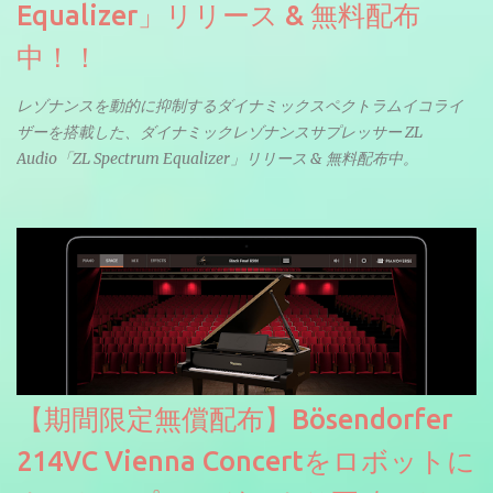
Equalizer」リリース & 無料配布
中！！
レゾナンスを動的に抑制するダイナミックスペクトラムイコライ
ザーを搭載した、ダイナミックレゾナンスサプレッサー ZL
Audio「ZL Spectrum Equalizer」リリース & 無料配布中。
【期間限定無償配布】Bösendorfer
214VC Vienna Concertをロボットに