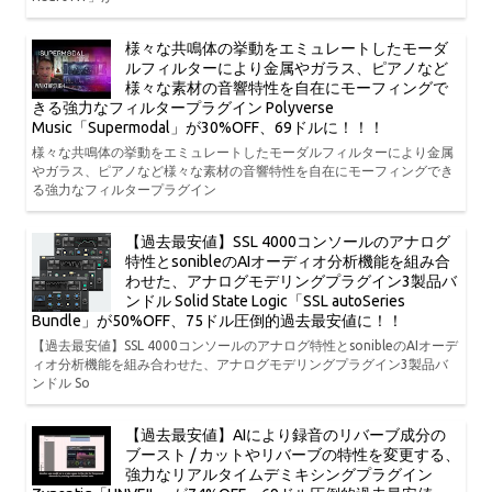
様々な共鳴体の挙動をエミュレートしたモーダ
ルフィルターにより金属やガラス、ピアノなど
様々な素材の音響特性を自在にモーフィングで
きる強力なフィルタープラグイン Polyverse
Music「Supermodal」が30%OFF、69ドルに！！！
様々な共鳴体の挙動をエミュレートしたモーダルフィルターにより金属
やガラス、ピアノなど様々な素材の音響特性を自在にモーフィングでき
る強力なフィルタープラグイン
【過去最安値】SSL 4000コンソールのアナログ
特性とsonibleのAIオーディオ分析機能を組み合
わせた、アナログモデリングプラグイン3製品バ
ンドル Solid State Logic「SSL autoSeries
Bundle」が50%OFF、75ドル圧倒的過去最安値に！！
【過去最安値】SSL 4000コンソールのアナログ特性とsonibleのAIオーデ
ィオ分析機能を組み合わせた、アナログモデリングプラグイン3製品バ
ンドル So
【過去最安値】AIにより録音のリバーブ成分の
ブースト / カットやリバーブの特性を変更する、
強力なリアルタイムデミキシングプラグイン