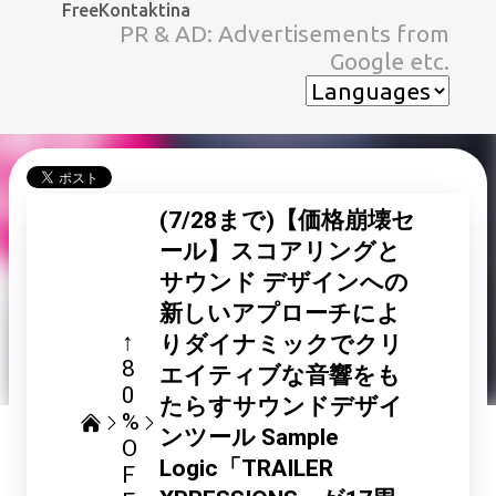
FreeKontaktina
スキップしてメイン コンテンツに移動
PR & AD: Advertisements from
Google etc.
(7/28まで)【価格崩壊セ
ール】スコアリングと
サウンド デザインへの
新しいアプローチによ
↑
りダイナミックでクリ
8
エイティブな音響をも
0
たらすサウンドデザイ
%
ンツール Sample
O
Logic「TRAILER
F