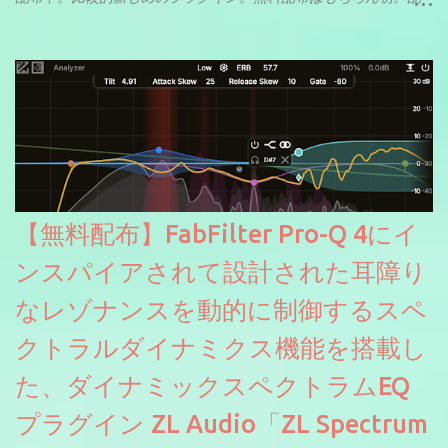
信やナレーションにもぴったり。ボーカルミックスやVTuberさん
にも。
【無料配布】FabFilter Pro-Q 4にイ
ンスパイアされて設計された耳障り
なレゾナンスを動的に制御するスペ
クトラルダイナミクス機能を搭載し
た、ダイナミックスペクトラムEQ
プラグイン ZL Audio「ZL Spectrum