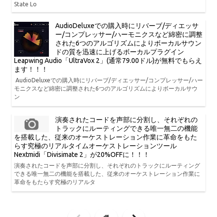
State Lo
AudioDeluxeでの購入時にリバーブ/ディエッサ
ー/コンプレッサー/ハーモニクスなど綿密に調整
された6つのアルゴリズムによりボーカルサウン
ドの質を迅速に上げるボーカルプラグイン
Leapwing Audio「UltraVox 2」(通常79.00ドル)が無料でもらえ
ます！！！
AudioDeluxeでの購入時にリバーブ/ディエッサー/コンプレッサー/ハー
モニクスなど綿密に調整された6つのアルゴリズムによりボーカルサウ
ン
演奏されたコードを声部に分割し、それぞれの
トラックにルーティングできる唯一無二の機能
を搭載した、従来のオーケストレーション作業に革命をもた
らす究極のリアルタイムオーケストレーションツール
Nextmidi「Divisimate 2」が20%OFFに！！！
演奏されたコードを声部に分割し、それぞれのトラックにルーティング
できる唯一無二の機能を搭載した、従来のオーケストレーション作業に
革命をもたらす究極のリアルタ