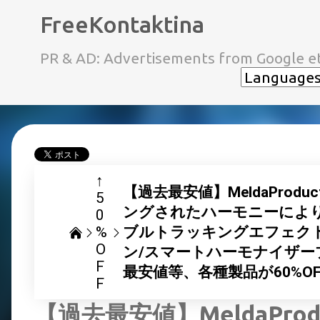
FreeKontaktina
PR & AD: Advertisements from Google et
↑
【過去最安値】MeldaProd
5
ングされたハーモニーによ
0
%
ブルトラッキングエフェク
O
ン/スマートハーモナイザープ
F
最安値等、各種製品が60%O
F
【過去最安値】MeldaPro