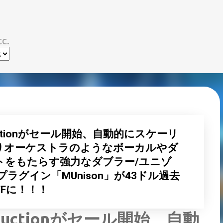
スキップしてメイン コンテンツに移動
c.
uctionがセール開始、自動的にスケーリ
りオーケストラのようなボーカルやダ
トをもたらす強力なダブラー/ユニゾ
ラグイン「MUnison」が43ドル過去
FFに！！！
ductionがセール開始、自動