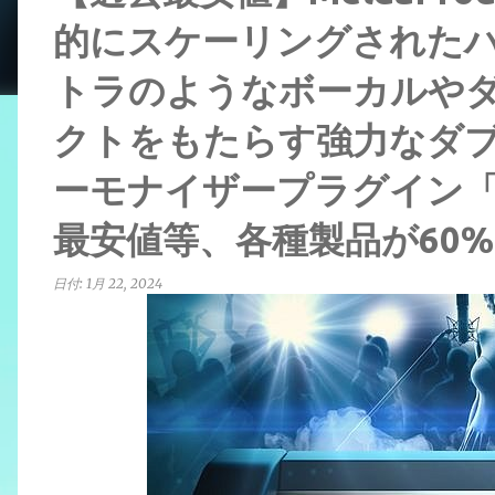
的にスケーリングされた
トラのようなボーカルや
クトをもたらす強力なダブ
ーモナイザープラグイン「M
最安値等、各種製品が60%
日付:
1月 22, 2024