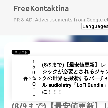
FreeKontaktina
PR & AD: Advertisements from Google et
↑
(8/9まで)【最安値更新】 
5
ジックが必要とされるジャン
0
%
クの世界を探索するバーチ
O
ル audiolatry「LoFi Bu
F
に！！！
F
(8/9まで)【最安値更新】