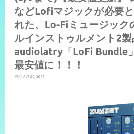
などLofiマジックが必
れた、Lo-Fiミュージッ
ルインストゥルメント2製
audiolatry「LoFi Bu
最安値に！！！
日付:
8月 09, 2023