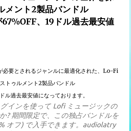
ルメント2製品バンドル
le」が67%OFF、19ドル過去最安値
が必要とされるジャンルに最適化された、Lo-Fi
ストゥルメント2製品バンドル
OFF、19ドル過去最安値になっております。
いプラグインを使って Lofi ミュージックの
か? 期間限定で、この独占バンドルを
7% オフ) で入手できます。audiolatry