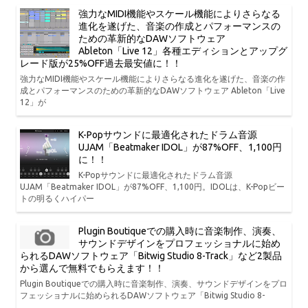
強力なMIDI機能やスケール機能によりさらなる
進化を遂げた、音楽の作成とパフォーマンスの
ための革新的なDAWソフトウェア
Ableton「Live 12」各種エディションとアップグ
レード版が25%OFF過去最安値に！！
強力なMIDI機能やスケール機能によりさらなる進化を遂げた、音楽の作
成とパフォーマンスのための革新的なDAWソフトウェア Ableton「Live
12」が
K-Popサウンドに最適化されたドラム音源
UJAM「Beatmaker IDOL」が87%OFF、1,100円
に！！
K-Popサウンドに最適化されたドラム音源
UJAM「Beatmaker IDOL」が87%OFF、1,100円。IDOLは、K-Popビー
トの明るくハイパー
Plugin Boutiqueでの購入時に音楽制作、演奏、
サウンドデザインをプロフェッショナルに始め
られるDAWソフトウェア「Bitwig Studio 8-Track」など2製品
から選んで無料でもらえます！！
Plugin Boutiqueでの購入時に音楽制作、演奏、サウンドデザインをプロ
フェッショナルに始められるDAWソフトウェア「Bitwig Studio 8-