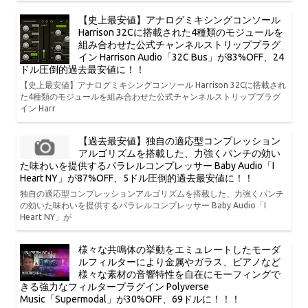
【史上最安値】アナログミキシングコンソール
Harrison 32Cに搭載された4種類のモジュールを
組み合わせた公式チャンネルストリッププラグ
イン Harrison Audio「32C Bus」が83%OFF、24
ドル圧倒的過去最安値に！！
【史上最安値】アナログミキシングコンソール Harrison 32Cに搭載され
た4種類のモジュールを組み合わせた公式チャンネルストリッププラグ
イン Harr
【過去最安値】独自の適応型コンプレッション
アルゴリズムを搭載した、力強くパンチの効い
た味わいを提供するパラレルコンプレッサー Baby Audio「I
Heart NY」が87%OFF、5ドル圧倒的過去最安値に！！
独自の適応型コンプレッションアルゴリズムを搭載した、力強くパンチ
の効いた味わいを提供するパラレルコンプレッサー Baby Audio「I
Heart NY」が
様々な共鳴体の挙動をエミュレートしたモーダ
ルフィルターにより金属やガラス、ピアノなど
様々な素材の音響特性を自在にモーフィングで
きる強力なフィルタープラグイン Polyverse
Music「Supermodal」が30%OFF、69ドルに！！！