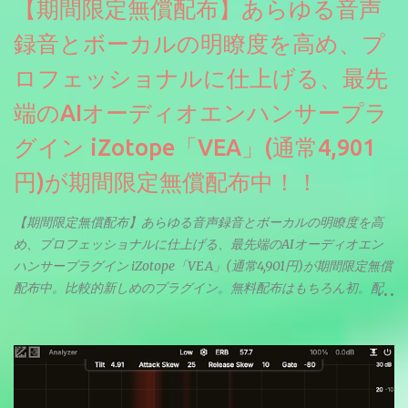
【期間限定無償配布】あらゆる音声
録音とボーカルの明瞭度を高め、プ
ロフェッショナルに仕上げる、最先
端のAIオーディオエンハンサープラ
グイン iZotope「VEA」(通常4,901
円)が期間限定無償配布中！！
【期間限定無償配布】あらゆる音声録音とボーカルの明瞭度を高
め、プロフェッショナルに仕上げる、最先端のAIオーディオエン
ハンサープラグイン iZotope「VEA」(通常4,901円)が期間限定無償
配布中。比較的新しめのプラグイン。無料配布はもちろん初。配
信やナレーションにもぴったり。ボーカルミックスやVTuberさん
にも。