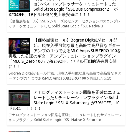
ョンバスコンプレッサーをエミュレートした
Solid State Logic「SSL Bus Compressor 2」が
87%OFF、19ドル圧倒的史上最安値に！！！
【価格崩壊セール】SSL G シリーズのセンターセクションバスコンプレ
ッサーをエミュレートした Solid State Logic「SSL Native B
【価格崩壊セール】Bogren Digitalがセール開
始、現在入手可能な最も高級で高品質なギター
アンプの 1 つであるMLC Amps SUBZERO 100を
再現した公認のギターアンプシミュレーションプラグイン
「MLC S_Zero 100」が82%OFF、17ドル圧倒的過去最安値
に！！！
Bogren Digitalがセール開始、現在入手可能な最も高級で高品質なギタ
ー アンプの 1 つであるMLC Amps SUBZERO 100を再現した公認
アナログディストーション回路を正確にエミュ
レートしたサチュレーションプラグイン Solid
State Logic「SSL X-Saturator」が79%OFF、10
ドルに！！！！！
アナログディストーション回路を正確にエミュレートしたサチュレーシ
ョンプラグイン Solid State Logic「SSL Native X-Saturato