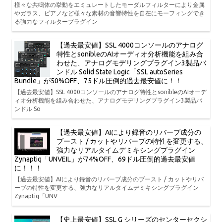
様々な共鳴体の挙動をエミュレートしたモーダルフィルターにより金属
やガラス、ピアノなど様々な素材の音響特性を自在にモーフィングでき
る強力なフィルタープラグイン
【過去最安値】SSL 4000コンソールのアナログ
特性とsonibleのAIオーディオ分析機能を組み合
わせた、アナログモデリングプラグイン3製品バ
ンドル Solid State Logic「SSL autoSeries
Bundle」が50%OFF、75ドル圧倒的過去最安値に！！
【過去最安値】SSL 4000コンソールのアナログ特性とsonibleのAIオーデ
ィオ分析機能を組み合わせた、アナログモデリングプラグイン3製品バ
ンドル So
【過去最安値】AIにより録音のリバーブ成分の
ブースト / カットやリバーブの特性を変更する、
強力なリアルタイムデミキシングプラグイン
Zynaptiq「UNVEIL」が74%OFF、69ドル圧倒的過去最安値
に！！！
【過去最安値】AIにより録音のリバーブ成分のブースト / カットやリバ
ーブの特性を変更する、強力なリアルタイムデミキシングプラグイン
Zynaptiq「UNV
【史上最安値】SSL G シリーズのセンターセクシ