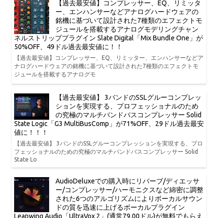
【過去最安値】コンプレッサー、EQ、リミッタ
ー、エンハンサーなどアナログハードウェアの
銘機に基づいて設計された7種類のエフェクトモ
ジュールを搭載するアナログモデリングチャン
ネルストリッププラグイン Slate Digital「Mix Bundle One」が
50%OFF、49ドル過去最安値に！！
【過去最安値】コンプレッサー、EQ、リミッター、エンハンサーなどア
ナログハードウェアの銘機に基づいて設計された7種類のエフェクトモ
ジュールを搭載するアナログモ
【過去最安値】 3バンドのSSLグルーコンプレッ
ションを実現する、プロフェッショナルのため
の究極のマルチバンドバスコンプレッサー Solid
State Logic「G3 MultiBusComp」が71%OFF、29ドル過去最安
値に！！！
【過去最安値】 3バンドのSSLグルーコンプレッションを実現する、プロ
フェッショナルのための究極のマルチバンドバスコンプレッサー Solid
State Lo
AudioDeluxeでの購入時にリバーブ/ディエッサ
ー/コンプレッサー/ハーモニクスなど綿密に調整
された6つのアルゴリズムによりボーカルサウン
ドの質を迅速に上げるボーカルプラグイン
Leapwing Audio「UltraVox 2」(通常79.00ドル)が無料でもらえ