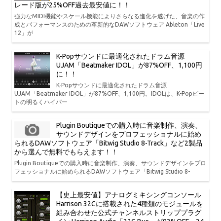
レード版が25%OFF過去最安値に！！
強力なMIDI機能やスケール機能によりさらなる進化を遂げた、音楽の作
成とパフォーマンスのための革新的なDAWソフトウェア Ableton「Live
12」が
K-Popサウンドに最適化されたドラム音源
UJAM「Beatmaker IDOL」が87%OFF、1,100円
に！！
K-Popサウンドに最適化されたドラム音源
UJAM「Beatmaker IDOL」が87%OFF、1,100円。IDOLは、K-Popビー
トの明るくハイパー
Plugin Boutiqueでの購入時に音楽制作、演奏、
サウンドデザインをプロフェッショナルに始め
られるDAWソフトウェア「Bitwig Studio 8-Track」など2製品
から選んで無料でもらえます！！
Plugin Boutiqueでの購入時に音楽制作、演奏、サウンドデザインをプロ
フェッショナルに始められるDAWソフトウェア「Bitwig Studio 8-
【史上最安値】アナログミキシングコンソール
Harrison 32Cに搭載された4種類のモジュールを
組み合わせた公式チャンネルストリッププラグ