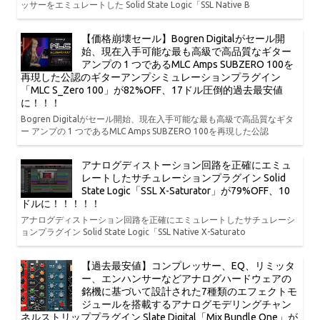
ッサーをエミュレートした Solid State Logic「SSL Native B
【価格崩壊セール】Bogren Digitalがセール開
始、現在入手可能な最も高級で高品質なギター
アンプの 1 つであるMLC Amps SUBZERO 100を
再現した公認のギターアンプシミュレーションプラグイン
「MLC S_Zero 100」が82%OFF、17ドル圧倒的過去最安値
に！！！
Bogren Digitalがセール開始、現在入手可能な最も高級で高品質なギタ
ー アンプの 1 つであるMLC Amps SUBZERO 100を再現した公認
アナログディストーション回路を正確にエミュ
レートしたサチュレーションプラグイン Solid
State Logic「SSL X-Saturator」が79%OFF、10
ドルに！！！！！
アナログディストーション回路を正確にエミュレートしたサチュレーシ
ョンプラグイン Solid State Logic「SSL Native X-Saturato
【過去最安値】コンプレッサー、EQ、リミッタ
ー、エンハンサーなどアナログハードウェアの
銘機に基づいて設計された7種類のエフェクトモ
ジュールを搭載するアナログモデリングチャン
ネルストリッププラグイン Slate Digital「Mix Bundle One」が