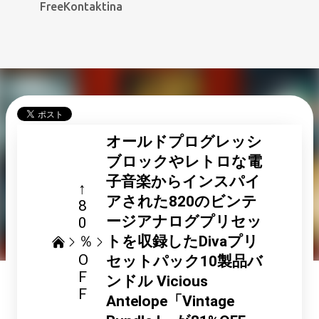
FreeKontaktina
スキ
オールドプログレッシ
ブロックやレトロな電
子音楽からインスパイ
↑
アされた820のビンテ
8
ージアナログプリセッ
0
％
トを収録したDivaプリ
O
セットパック10製品バ
F
ンドル Vicious
F
Antelope「Vintage