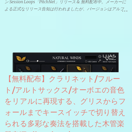
ン Session Loops「PitchNet」リリース & 無料配布中。メーカーに
よる正式なリリース告知は行われましたが、バージョンはアルフ
ァと記載されているようなので今後アップデートで細かいバグな
どが修正されていくのだと思われます。筆者もざっくりと確認し
たところ動作は問題なさそうです。KVR Developer Challenge
2026に出品されている製品になります。国内代理店でも取り扱い
のあるDrumNetのメーカーです。調べたところによるとオープン
ソースを元に設計・改良した製品のようです。
【無料配布】クラリネット/フルー
ト/アルトサックス/オーボエの音色
をリアルに再現する、グリスからフ
ォールまでキースイッチで切り替え
られる多彩な奏法を搭載した木管楽