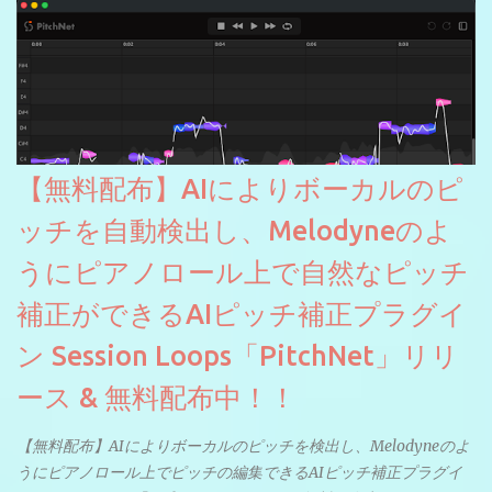
【無料配布】AIによりボーカルのピ
ッチを自動検出し、Melodyneのよ
うにピアノロール上で自然なピッチ
補正ができるAIピッチ補正プラグイ
ン Session Loops「PitchNet」リリ
ース & 無料配布中！！
【無料配布】AIによりボーカルのピッチを検出し、Melodyneのよ
うにピアノロール上でピッチの編集できるAIピッチ補正プラグイ