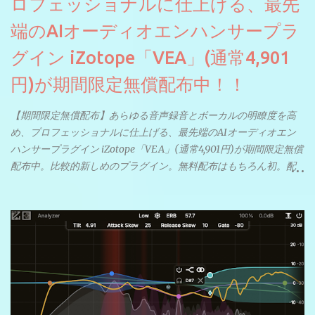
ロフェッショナルに仕上げる、最先
端のAIオーディオエンハンサープラ
グイン iZotope「VEA」(通常4,901
円)が期間限定無償配布中！！
【期間限定無償配布】あらゆる音声録音とボーカルの明瞭度を高
め、プロフェッショナルに仕上げる、最先端のAIオーディオエン
ハンサープラグイン iZotope「VEA」(通常4,901円)が期間限定無償
配布中。比較的新しめのプラグイン。無料配布はもちろん初。配
信やナレーションにもぴったり。ボーカルミックスやVTuberさん
にも。