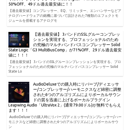
50%OFF、49ドル過去最安値に！！
【過去最安値】コンプレッサー、EQ、リミッター、エンハンサーなどア
ナログハードウェアの銘機に基づいて設計された7種類のエフェクトモ
ジュールを搭載するアナログモ
【過去最安値】 3バンドのSSLグルーコンプレッ
ションを実現する、プロフェッショナルのため
の究極のマルチバンドバスコンプレッサー Solid
State Logic「G3 MultiBusComp」が71%OFF、29ドル過去最安
値に！！！
【過去最安値】 3バンドのSSLグルーコンプレッションを実現する、プロ
フェッショナルのための究極のマルチバンドバスコンプレッサー Solid
State Lo
AudioDeluxeでの購入時にリバーブ/ディエッサ
ー/コンプレッサー/ハーモニクスなど綿密に調整
された6つのアルゴリズムによりボーカルサウン
ドの質を迅速に上げるボーカルプラグイン
Leapwing Audio「UltraVox 2」(通常79.00ドル)が無料でもらえ
ます！！！
AudioDeluxeでの購入時にリバーブ/ディエッサー/コンプレッサー/ハー
モニクスなど綿密に調整された6つのアルゴリズムによりボーカルサウ
ン