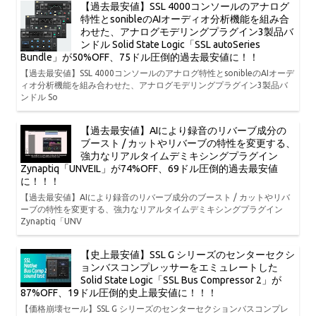
【過去最安値】SSL 4000コンソールのアナログ
特性とsonibleのAIオーディオ分析機能を組み合
わせた、アナログモデリングプラグイン3製品バ
ンドル Solid State Logic「SSL autoSeries
Bundle」が50%OFF、75ドル圧倒的過去最安値に！！
【過去最安値】SSL 4000コンソールのアナログ特性とsonibleのAIオーデ
ィオ分析機能を組み合わせた、アナログモデリングプラグイン3製品バ
ンドル So
【過去最安値】AIにより録音のリバーブ成分の
ブースト / カットやリバーブの特性を変更する、
強力なリアルタイムデミキシングプラグイン
Zynaptiq「UNVEIL」が74%OFF、69ドル圧倒的過去最安値
に！！！
【過去最安値】AIにより録音のリバーブ成分のブースト / カットやリバ
ーブの特性を変更する、強力なリアルタイムデミキシングプラグイン
Zynaptiq「UNV
【史上最安値】SSL G シリーズのセンターセクシ
ョンバスコンプレッサーをエミュレートした
Solid State Logic「SSL Bus Compressor 2」が
87%OFF、19ドル圧倒的史上最安値に！！！
【価格崩壊セール】SSL G シリーズのセンターセクションバスコンプレ