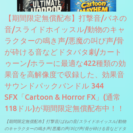
【期間限定無償配布】打撃音/バネの
音/スライドホイッスル/動物のキャ
ラクターの鳴き声/悪魔の叫び声/骨
が砕ける音などドタバタ劇/カート
ゥーン/ホラーに最適な422種類の効
果音を高解像度で収録した、効果音
サウンドパックバンドル 344
SFX「Cartoon & Horror FX」(通常
118ドル)が期間限定無償配布中！！
【期間限定無償配布】打撃音/ばねの音/スライドホイッスル/動物
のキャラクターの鳴き声/悪魔の声/叫び声/骨が砕ける音などドタ