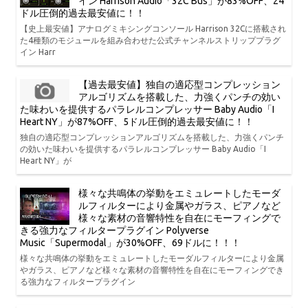
イン Harrison Audio「32C Bus」が83%OFF、24
ドル圧倒的過去最安値に！！
【史上最安値】アナログミキシングコンソール Harrison 32Cに搭載され
た4種類のモジュールを組み合わせた公式チャンネルストリッププラグ
イン Harr
【過去最安値】独自の適応型コンプレッション
アルゴリズムを搭載した、力強くパンチの効い
た味わいを提供するパラレルコンプレッサー Baby Audio「I
Heart NY」が87%OFF、5ドル圧倒的過去最安値に！！
独自の適応型コンプレッションアルゴリズムを搭載した、力強くパンチ
の効いた味わいを提供するパラレルコンプレッサー Baby Audio「I
Heart NY」が
様々な共鳴体の挙動をエミュレートしたモーダ
ルフィルターにより金属やガラス、ピアノなど
様々な素材の音響特性を自在にモーフィングで
きる強力なフィルタープラグイン Polyverse
Music「Supermodal」が30%OFF、69ドルに！！！
様々な共鳴体の挙動をエミュレートしたモーダルフィルターにより金属
やガラス、ピアノなど様々な素材の音響特性を自在にモーフィングでき
る強力なフィルタープラグイン