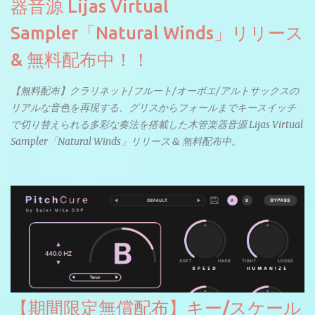
器音源 Lijas Virtual
Sampler「Natural Winds」リリース
& 無料配布中！！
【無料配布】クラリネット/フルート/オーボエ/アルトサックスの
リアルな音色を再現する、グリスからフォールまでキースイッチ
で切り替えられる多彩な奏法を搭載した木管楽器音源 Lijas Virtual
Sampler「Natural Winds」リリース & 無料配布中。
【期間限定無償配布】キー/スケール