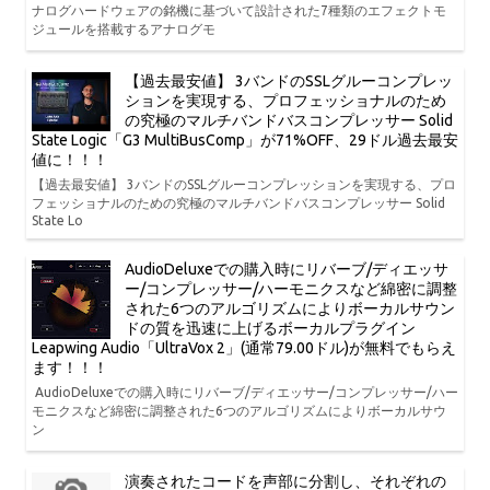
ナログハードウェアの銘機に基づいて設計された7種類のエフェクトモ
ジュールを搭載するアナログモ
【過去最安値】 3バンドのSSLグルーコンプレッ
ションを実現する、プロフェッショナルのため
の究極のマルチバンドバスコンプレッサー Solid
State Logic「G3 MultiBusComp」が71%OFF、29ドル過去最安
値に！！！
【過去最安値】 3バンドのSSLグルーコンプレッションを実現する、プロ
フェッショナルのための究極のマルチバンドバスコンプレッサー Solid
State Lo
AudioDeluxeでの購入時にリバーブ/ディエッサ
ー/コンプレッサー/ハーモニクスなど綿密に調整
された6つのアルゴリズムによりボーカルサウン
ドの質を迅速に上げるボーカルプラグイン
Leapwing Audio「UltraVox 2」(通常79.00ドル)が無料でもらえ
ます！！！
AudioDeluxeでの購入時にリバーブ/ディエッサー/コンプレッサー/ハー
モニクスなど綿密に調整された6つのアルゴリズムによりボーカルサウ
ン
演奏されたコードを声部に分割し、それぞれの