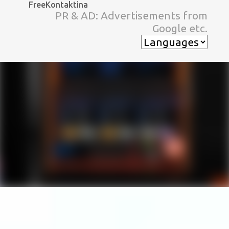
FreeKontaktina
スキップしてメイン コンテンツに移動
PR & AD: Advertisements from
Google etc.