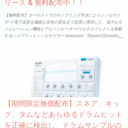
リース & 無料配布中！！
【無料配布】オーケストラのサンプリング手法によりシンセサイ
ザー/電子楽器を繊細な音色の変化まで忠実に再現した、強力なモ
ジュレーション機能とアルペジエーター/マルチエフェクトを搭載
するハイブリッドシンセサイザー Sonuscore「Elysion Elements」
リリース & 無料配布中。Elysion 2からライブラリを抜粋した製品
です。パフォーマンス機能とエディット機能以外全ての機能が使
えるようになっています。総容量も7GBを超えます。複数の設定に
より音色が作りこまれているため、あらかじめアルペジオがプロ
グラムされているプリセットも多いですが、アルペジオを切るこ
とももちろんできます。 ほとんどのシンセライブラリは、音を一
度サンプリングしてベロシティで音量を調整します。 しかし、
ELYSIONは違います。ビンテージシンセを含む様々な音源から、
複数のベロシティレイヤーにわたって録音し、各レイヤーを整形
【期間限定無償配布】スネア、キッ
することで、弱く演奏した場合と強く演奏した場合で、全く異な
る音色が得られます。単に音量を変えただけの同じ音ではありま
ク、タムなどあらゆるドラムヒット
せん。
を正確に検出し、ドラムサンプルの