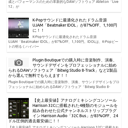
成とパフォーマンスのための革新的なDAWソフトウェア Ableton「Live
12」が
K-Popサウンドに最適化されたドラム音源
UJAM「Beatmaker IDOL」が87%OFF、1,100円
に！！
K-Popサウンドに最適化されたドラム音源
UJAM「Beatmaker IDOL」が87%OFF、1,100円。IDOLは、K-Popビー
トの明るくハイパー
Plugin Boutiqueでの購入時に音楽制作、演奏、
サウンドデザインをプロフェッショナルに始め
られるDAWソフトウェア「Bitwig Studio 8-Track」など2製品
から選んで無料でもらえます！！
Plugin Boutiqueでの購入時に音楽制作、演奏、サウンドデザインをプロ
フェッショナルに始められるDAWソフトウェア「Bitwig Studio 8-
【史上最安値】アナログミキシングコンソール
Harrison 32Cに搭載された4種類のモジュールを
組み合わせた公式チャンネルストリッププラグ
イン Harrison Audio「32C Bus」が83%OFF、24
ドル圧倒的過去最安値に！！
【史上最安値】アナログミキシングコンソール Harrison 32Cに搭載され