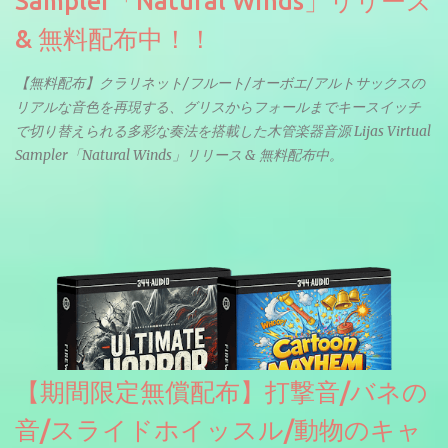
Sampler「Natural Winds」リリース
& 無料配布中！！
【無料配布】クラリネット/フルート/オーボエ/アルトサックスの
リアルな音色を再現する、グリスからフォールまでキースイッチ
で切り替えられる多彩な奏法を搭載した木管楽器音源 Lijas Virtual
Sampler「Natural Winds」リリース & 無料配布中。
【期間限定無償配布】打撃音/バネの
音/スライドホイッスル/動物のキャ