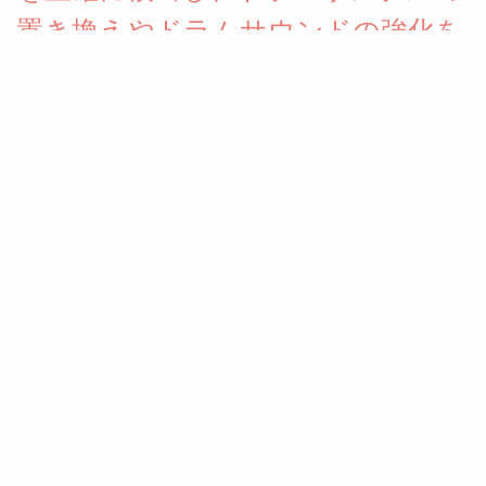
置き換えやドラムサウンドの強化を
実現するドラムリプレイサープラグ
イン Limbus Audio「Limbus
Trigger Pro」(通常39.00€)リリース
& 期間限定無償配布中！！
スネア、キック、タムなどあらゆるドラムヒットを正確に検出
し、ドラムサンプルの置き換えやドラムサウンドの強化を実現す
るドラムリプレイサープラグイン 「Limbus Trigger Pro」(通常
39.00€)リリース & 期間限定無償配布中。