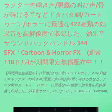
ラクターの鳴き声/悪魔の叫び声/骨
が砕ける音などドタバタ劇/カート
ゥーン/ホラーに最適な422種類の効
果音を高解像度で収録した、効果音
サウンドパックバンドル 344
SFX「Cartoon & Horror FX」(通常
118ドル)が期間限定無償配布中！！
【期間限定無償配布】打撃音/ばねの音/スライドホイッスル/動物
のキャラクターの鳴き声/悪魔の声/叫び声/骨が砕ける音などドタ
バタ劇やカートゥーン/ホラーに最適な422種類の効果音を高解像
度で収録した、効果音サウンドパックバンドル 344 SFX「Cartoon
& Horror FX」(通常118ドル)が期間限定無償配布中。サンプリン
グレート等もしっかりと業界水準を満たしております。