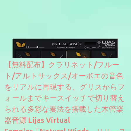
ァと記載されているようなので今後アップデートで細かいバグな
どが修正されていくのだと思われます。筆者もざっくりと確認し
たところ動作は問題なさそうです。KVR Developer Challenge
2026に出品されている製品になります。国内代理店でも取り扱い
のあるDrumNetのメーカーです。調べたところによるとオープン
ソースを元に設計・改良した製品のようです。
【無料配布】クラリネット/フルー
ト/アルトサックス/オーボエの音色
をリアルに再現する、グリスからフ
ォールまでキースイッチで切り替え
られる多彩な奏法を搭載した木管楽
器音源 Lijas Virtual