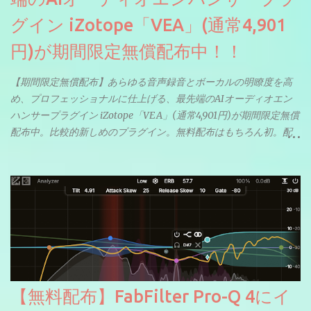
グイン iZotope「VEA」(通常4,901
円)が期間限定無償配布中！！
【期間限定無償配布】あらゆる音声録音とボーカルの明瞭度を高
め、プロフェッショナルに仕上げる、最先端のAIオーディオエン
ハンサープラグイン iZotope「VEA」(通常4,901円)が期間限定無償
配布中。比較的新しめのプラグイン。無料配布はもちろん初。配
信やナレーションにもぴったり。ボーカルミックスやVTuberさん
にも。
【無料配布】FabFilter Pro-Q 4にイ