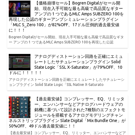
【価格崩壊セール】Bogren Digitalがセール開
始、現在入手可能な最も高級で高品質なギター
アンプの 1 つであるMLC Amps SUBZERO 100を
再現した公認のギターアンプシミュレーションプラグイン
「MLC S_Zero 100」が82%OFF、17ドル圧倒的過去最安値
に！！！
Bogren Digitalがセール開始、現在入手可能な最も高級で高品質なギタ
ー アンプの 1 つであるMLC Amps SUBZERO 100を再現した公認
アナログディストーション回路を正確にエミュ
レートしたサチュレーションプラグイン Solid
State Logic「SSL X-Saturator」が79%OFF、10
ドルに！！！！！
アナログディストーション回路を正確にエミュレートしたサチュレーシ
ョンプラグイン Solid State Logic「SSL Native X-Saturato
【過去最安値】コンプレッサー、EQ、リミッタ
ー、エンハンサーなどアナログハードウェアの
銘機に基づいて設計された7種類のエフェクトモ
ジュールを搭載するアナログモデリングチャン
ネルストリッププラグイン Slate Digital「Mix Bundle One」が
50%OFF、49ドル過去最安値に！！
【過去最安値】コンプレッサー、EQ、リミッター、エンハンサーなどア