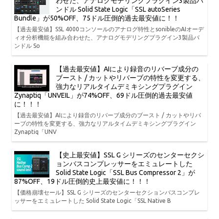
わせた、アナログモデリングプラグイン3製品バ
ンドル Solid State Logic「SSL autoSeries
Bundle」が50%OFF、75ドル圧倒的過去最安値に！！
【過去最安値】SSL 4000コンソールのアナログ特性とsonibleのAIオーデ
ィオ分析機能を組み合わせた、アナログモデリングプラグイン3製品バ
ンドル So
【過去最安値】AIにより録音のリバーブ成分の
ブースト / カットやリバーブの特性を変更する、
強力なリアルタイムデミキシングプラグイン
Zynaptiq「UNVEIL」が74%OFF、69ドル圧倒的過去最安値
に！！！
【過去最安値】AIにより録音のリバーブ成分のブースト / カットやリバ
ーブの特性を変更する、強力なリアルタイムデミキシングプラグイン
Zynaptiq「UNV
【史上最安値】SSL G シリーズのセンターセクシ
ョンバスコンプレッサーをエミュレートした
Solid State Logic「SSL Bus Compressor 2」が
87%OFF、19ドル圧倒的史上最安値に！！！
【価格崩壊セール】SSL G シリーズのセンターセクションバスコンプレ
ッサーをエミュレートした Solid State Logic「SSL Native B