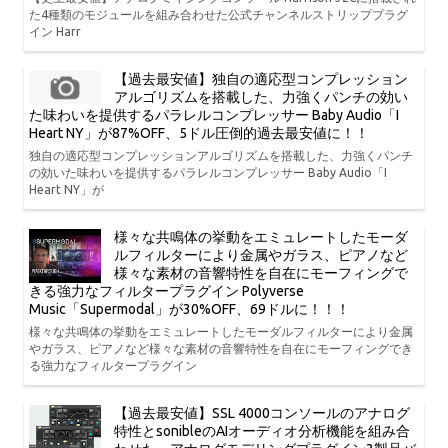
た4種類のモジュールを組み合わせた公式チャンネルストリッププラグ
イン Harr
【過去最安値】独自の適応型コンプレッション
アルゴリズムを搭載した、力強くパンチの効い
た味わいを提供するパラレルコンプレッサー Baby Audio「I
Heart NY」が87%OFF、5ドル圧倒的過去最安値に！！
独自の適応型コンプレッションアルゴリズムを搭載した、力強くパンチ
の効いた味わいを提供するパラレルコンプレッサー Baby Audio「I
Heart NY」が
様々な共鳴体の挙動をエミュレートしたモーダ
ルフィルターにより金属やガラス、ピアノなど
様々な素材の音響特性を自在にモーフィングで
きる強力なフィルタープラグイン Polyverse
Music「Supermodal」が30%OFF、69ドルに！！！
様々な共鳴体の挙動をエミュレートしたモーダルフィルターにより金属
やガラス、ピアノなど様々な素材の音響特性を自在にモーフィングでき
る強力なフィルタープラグイン
【過去最安値】SSL 4000コンソールのアナログ
特性とsonibleのAIオーディオ分析機能を組み合