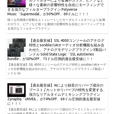
ルフィルターにより金属やガラス、ピアノなど
様々な素材の音響特性を自在にモーフィングで
きる強力なフィルタープラグイン Polyverse
Music「Supermodal」が30%OFF、69ドルに！！！
様々な共鳴体の挙動をエミュレートしたモーダルフィルターにより金属
やガラス、ピアノなど様々な素材の音響特性を自在にモーフィングでき
る強力なフィルタープラグイン
【過去最安値】SSL 4000コンソールのアナログ
特性とsonibleのAIオーディオ分析機能を組み合
わせた、アナログモデリングプラグイン3製品バ
ンドル Solid State Logic「SSL autoSeries
Bundle」が50%OFF、75ドル圧倒的過去最安値に！！
【過去最安値】SSL 4000コンソールのアナログ特性とsonibleのAIオーデ
ィオ分析機能を組み合わせた、アナログモデリングプラグイン3製品バ
ンドル So
【過去最安値】AIにより録音のリバーブ成分の
ブースト / カットやリバーブの特性を変更する、
強力なリアルタイムデミキシングプラグイン
Zynaptiq「UNVEIL」が74%OFF、69ドル圧倒的過去最安値
に！！！
【過去最安値】AIにより録音のリバーブ成分のブースト / カットやリバ
ーブの特性を変更する、強力なリアルタイムデミキシングプラグイン