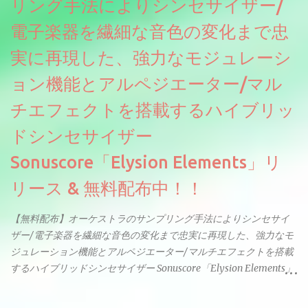
リング手法によりシンセサイザー/
電子楽器を繊細な音色の変化まで忠
実に再現した、強力なモジュレーシ
ョン機能とアルペジエーター/マル
チエフェクトを搭載するハイブリッ
ドシンセサイザー
Sonuscore「Elysion Elements」リ
リース & 無料配布中！！
【無料配布】オーケストラのサンプリング手法によりシンセサイ
ザー/電子楽器を繊細な音色の変化まで忠実に再現した、強力なモ
ジュレーション機能とアルペジエーター/マルチエフェクトを搭載
するハイブリッドシンセサイザー Sonuscore「Elysion Elements」
リリース & 無料配布中。Elysion 2からライブラリを抜粋した製品
です。パフォーマンス機能とエディット機能以外全ての機能が使