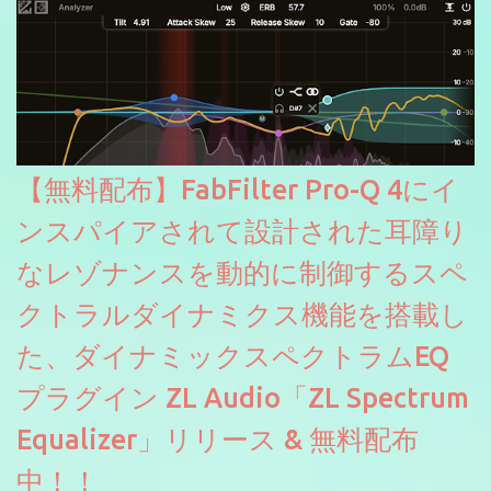
【無料配布】FabFilter Pro-Q 4にイ
ンスパイアされて設計された耳障り
なレゾナンスを動的に制御するスペ
クトラルダイナミクス機能を搭載し
た、ダイナミックスペクトラムEQ
プラグイン ZL Audio「ZL Spectrum
Equalizer」リリース & 無料配布
中！！