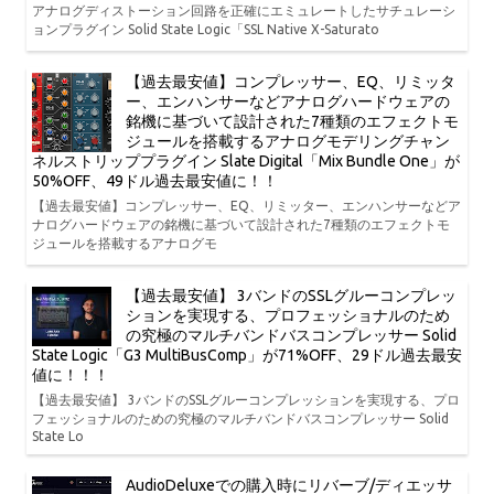
アナログディストーション回路を正確にエミュレートしたサチュレーシ
ョンプラグイン Solid State Logic「SSL Native X-Saturato
【過去最安値】コンプレッサー、EQ、リミッタ
ー、エンハンサーなどアナログハードウェアの
銘機に基づいて設計された7種類のエフェクトモ
ジュールを搭載するアナログモデリングチャン
ネルストリッププラグイン Slate Digital「Mix Bundle One」が
50%OFF、49ドル過去最安値に！！
【過去最安値】コンプレッサー、EQ、リミッター、エンハンサーなどア
ナログハードウェアの銘機に基づいて設計された7種類のエフェクトモ
ジュールを搭載するアナログモ
【過去最安値】 3バンドのSSLグルーコンプレッ
ションを実現する、プロフェッショナルのため
の究極のマルチバンドバスコンプレッサー Solid
State Logic「G3 MultiBusComp」が71%OFF、29ドル過去最安
値に！！！
【過去最安値】 3バンドのSSLグルーコンプレッションを実現する、プロ
フェッショナルのための究極のマルチバンドバスコンプレッサー Solid
State Lo
AudioDeluxeでの購入時にリバーブ/ディエッサ