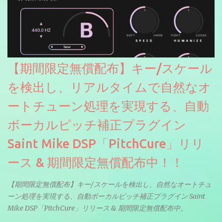
【期間限定無償配布】キー/スケール
を検出し、リアルタイムで自然なオ
ートチューン処理を実現する、自動
ボーカルピッチ補正プラグイン
Saint Mike DSP「PitchCure」リリ
ース & 期間限定無償配布中！！
【期間限定無償配布】キー/スケールを検出し、自然なオートチュ
ーン処理を実現する、自動ボーカルピッチ補正プラグイン Saint
Mike DSP「PitchCure」リリース & 期間限定無償配布中。