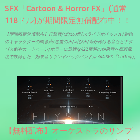
SFX「Cartoon & Horror FX」(通常
118ドル)が期間限定無償配布中！！
【期間限定無償配布】打撃音/ばねの音/スライドホイッスル/動物
のキャラクターの鳴き声/悪魔の声/叫び声/骨が砕ける音などドタ
バタ劇やカートゥーン/ホラーに最適な422種類の効果音を高解像
度で収録した、効果音サウンドパックバンドル 344 SFX「Cartoon
& Horror FX」(通常118ドル)が期間限定無償配布中。サンプリン
グレート等もしっかりと業界水準を満たしております。
【無料配布】オーケストラのサンプ