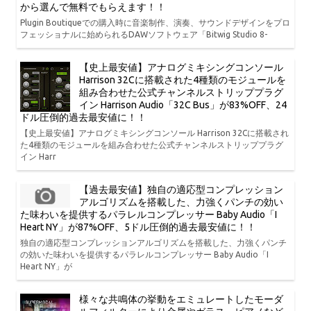
から選んで無料でもらえます！！
Plugin Boutiqueでの購入時に音楽制作、演奏、サウンドデザインをプロ
フェッショナルに始められるDAWソフトウェア「Bitwig Studio 8-
【史上最安値】アナログミキシングコンソール
Harrison 32Cに搭載された4種類のモジュールを
組み合わせた公式チャンネルストリッププラグ
イン Harrison Audio「32C Bus」が83%OFF、24
ドル圧倒的過去最安値に！！
【史上最安値】アナログミキシングコンソール Harrison 32Cに搭載され
た4種類のモジュールを組み合わせた公式チャンネルストリッププラグ
イン Harr
【過去最安値】独自の適応型コンプレッション
アルゴリズムを搭載した、力強くパンチの効い
た味わいを提供するパラレルコンプレッサー Baby Audio「I
Heart NY」が87%OFF、5ドル圧倒的過去最安値に！！
独自の適応型コンプレッションアルゴリズムを搭載した、力強くパンチ
の効いた味わいを提供するパラレルコンプレッサー Baby Audio「I
Heart NY」が
様々な共鳴体の挙動をエミュレートしたモーダ