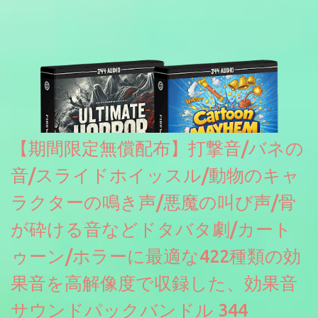
【期間限定無償配布】打撃音/バネの
音/スライドホイッスル/動物のキャ
ラクターの鳴き声/悪魔の叫び声/骨
が砕ける音などドタバタ劇/カート
ゥーン/ホラーに最適な422種類の効
果音を高解像度で収録した、効果音
サウンドパックバンドル 344