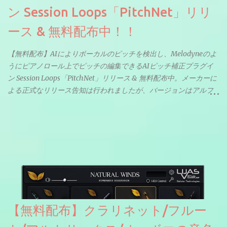
ン Session Loops「PitchNet」リリ
ース & 無料配布中！！
【無料配布】AIによりボーカルのピッチを検出し、Melodyneのよ
うにピアノロール上でピッチの編集できるAIピッチ補正プラグイ
ン Session Loops「PitchNet」リリース & 無料配布中。メーカーに
よる正式なリリース告知は行われましたが、バージョンはアルフ
ァと記載されているようなので今後アップデートで細かいバグな
どが修正されていくのだと思われます。筆者もざっくりと確認し
たところ動作は問題なさそうです。KVR Developer Challenge
2026に出品されている製品になります。国内代理店でも取り扱い
のあるDrumNetのメーカーです。調べたところによるとオープン
ソースを元に設計・改良した製品のようです。
【無料配布】クラリネット/フルー