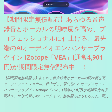
【期間限定無償配布】あらゆる音声
録音とボーカルの明瞭度を高め、プ
ロフェッショナルに仕上げる、最先
端のAIオーディオエンハンサープラ
グイン iZotope「VEA」(通常4,901
円)が期間限定無償配布中！！
【期間限定無償配布】あらゆる音声録音とボーカルの明瞭度を高
め、プロフェッショナルに仕上げる、最先端のAIオーディオエン
ハンサープラグイン iZotope「VEA」(通常4,901円)が期間限定無償
配布中。比較的新しめのプラグイン。無料配布はもちろん初。配
信やナレーションにもぴったり。ボーカルミックスやVTuberさん
にも。