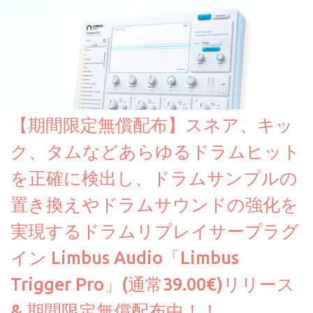
えるようになっています。総容量も7GBを超えます。複数の設定に
より音色が作りこまれているため、あらかじめアルペジオがプロ
グラムされているプリセットも多いですが、アルペジオを切るこ
とももちろんできます。 ほとんどのシンセライブラリは、音を一
度サンプリングしてベロシティで音量を調整します。 しかし、
ELYSIONは違います。ビンテージシンセを含む様々な音源から、
複数のベロシティレイヤーにわたって録音し、各レイヤーを整形
【期間限定無償配布】スネア、キッ
することで、弱く演奏した場合と強く演奏した場合で、全く異な
る音色が得られます。単に音量を変えただけの同じ音ではありま
ク、タムなどあらゆるドラムヒット
せん。
を正確に検出し、ドラムサンプルの
置き換えやドラムサウンドの強化を
実現するドラムリプレイサープラグ
イン Limbus Audio「Limbus
Trigger Pro」(通常39.00€)リリース
& 期間限定無償配布中！！