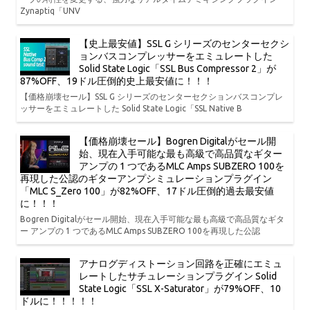
Zynaptiq「UNV
【史上最安値】SSL G シリーズのセンターセクシ
ョンバスコンプレッサーをエミュレートした
Solid State Logic「SSL Bus Compressor 2」が
87%OFF、19ドル圧倒的史上最安値に！！！
【価格崩壊セール】SSL G シリーズのセンターセクションバスコンプレ
ッサーをエミュレートした Solid State Logic「SSL Native B
【価格崩壊セール】Bogren Digitalがセール開
始、現在入手可能な最も高級で高品質なギター
アンプの 1 つであるMLC Amps SUBZERO 100を
再現した公認のギターアンプシミュレーションプラグイン
「MLC S_Zero 100」が82%OFF、17ドル圧倒的過去最安値
に！！！
Bogren Digitalがセール開始、現在入手可能な最も高級で高品質なギタ
ー アンプの 1 つであるMLC Amps SUBZERO 100を再現した公認
アナログディストーション回路を正確にエミュ
レートしたサチュレーションプラグイン Solid
State Logic「SSL X-Saturator」が79%OFF、10
ドルに！！！！！