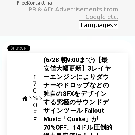
FreeKontaktina
スキップしてメイン コンテンツに移動
PR & AD: Advertisements from
Google etc.
(6/28 朝9:00まで)【最
安値大幅更新】3レイヤ
↑
ーエンジンによりダウ
7
ナーやドロップなどの
0
独自のSFXをデザイン
%
する究極のサウンドデ
O
ザインツール Fallout
F
Music「Quake」が
F
70%OFF、14ドル圧倒的