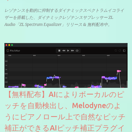
レゾナンスを動的に抑制するダイナミックスペクトラムイコライ
ザーを搭載した、ダイナミックレゾナンスサプレッサー ZL
Audio「ZL Spectrum Equalizer」リリース & 無料配布中。
【無料配布】AIによりボーカルのピ
ッチを自動検出し、Melodyneのよ
うにピアノロール上で自然なピッチ
補正ができるAIピッチ補正プラグイ