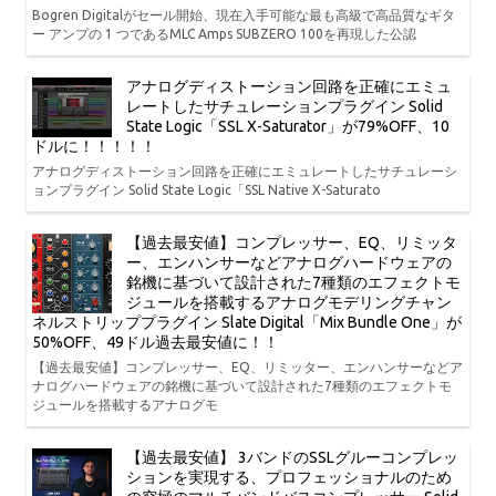
Bogren Digitalがセール開始、現在入手可能な最も高級で高品質なギタ
ー アンプの 1 つであるMLC Amps SUBZERO 100を再現した公認
アナログディストーション回路を正確にエミュ
レートしたサチュレーションプラグイン Solid
State Logic「SSL X-Saturator」が79%OFF、10
ドルに！！！！！
アナログディストーション回路を正確にエミュレートしたサチュレーシ
ョンプラグイン Solid State Logic「SSL Native X-Saturato
【過去最安値】コンプレッサー、EQ、リミッタ
ー、エンハンサーなどアナログハードウェアの
銘機に基づいて設計された7種類のエフェクトモ
ジュールを搭載するアナログモデリングチャン
ネルストリッププラグイン Slate Digital「Mix Bundle One」が
50%OFF、49ドル過去最安値に！！
【過去最安値】コンプレッサー、EQ、リミッター、エンハンサーなどア
ナログハードウェアの銘機に基づいて設計された7種類のエフェクトモ
ジュールを搭載するアナログモ
【過去最安値】 3バンドのSSLグルーコンプレッ
ションを実現する、プロフェッショナルのため