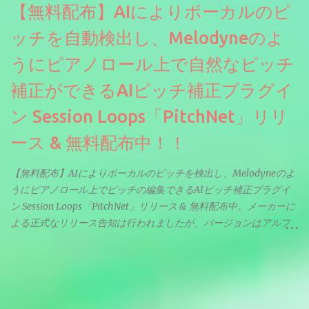
【無料配布】AIによりボーカルのピ
ッチを自動検出し、Melodyneのよ
うにピアノロール上で自然なピッチ
補正ができるAIピッチ補正プラグイ
ン Session Loops「PitchNet」リリ
ース & 無料配布中！！
【無料配布】AIによりボーカルのピッチを検出し、Melodyneのよ
うにピアノロール上でピッチの編集できるAIピッチ補正プラグイ
ン Session Loops「PitchNet」リリース & 無料配布中。メーカーに
よる正式なリリース告知は行われましたが、バージョンはアルフ
ァと記載されているようなので今後アップデートで細かいバグな
どが修正されていくのだと思われます。筆者もざっくりと確認し
たところ動作は問題なさそうです。KVR Developer Challenge
2026に出品されている製品になります。国内代理店でも取り扱い
のあるDrumNetのメーカーです。調べたところによるとオープン