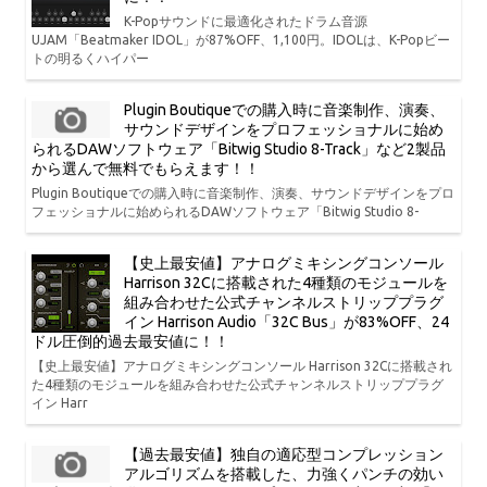
K-Popサウンドに最適化されたドラム音源
UJAM「Beatmaker IDOL」が87%OFF、1,100円。IDOLは、K-Popビー
トの明るくハイパー
Plugin Boutiqueでの購入時に音楽制作、演奏、
サウンドデザインをプロフェッショナルに始め
られるDAWソフトウェア「Bitwig Studio 8-Track」など2製品
から選んで無料でもらえます！！
Plugin Boutiqueでの購入時に音楽制作、演奏、サウンドデザインをプロ
フェッショナルに始められるDAWソフトウェア「Bitwig Studio 8-
【史上最安値】アナログミキシングコンソール
Harrison 32Cに搭載された4種類のモジュールを
組み合わせた公式チャンネルストリッププラグ
イン Harrison Audio「32C Bus」が83%OFF、24
ドル圧倒的過去最安値に！！
【史上最安値】アナログミキシングコンソール Harrison 32Cに搭載され
た4種類のモジュールを組み合わせた公式チャンネルストリッププラグ
イン Harr
【過去最安値】独自の適応型コンプレッション
アルゴリズムを搭載した、力強くパンチの効い