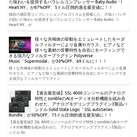
た味わいを提供するパラレルコンプレッサー Baby Audio「I
Heart NY」が87%OFF、5ドル圧倒的過去最安値に！！
独自の適応型コンプレッションアルゴリズムを搭載した、力強くパンチ
の効いた味わいを提供するパラレルコンプレッサー Baby Audio「I
Heart NY」が
様々な共鳴体の挙動をエミュレートしたモーダ
ルフィルターにより金属やガラス、ピアノなど
様々な素材の音響特性を自在にモーフィングで
きる強力なフィルタープラグイン Polyverse
Music「Supermodal」が30%OFF、69ドルに！！！
様々な共鳴体の挙動をエミュレートしたモーダルフィルターにより金属
やガラス、ピアノなど様々な素材の音響特性を自在にモーフィングでき
る強力なフィルタープラグイン
【過去最安値】SSL 4000コンソールのアナログ
特性とsonibleのAIオーディオ分析機能を組み合
わせた、アナログモデリングプラグイン3製品バ
ンドル Solid State Logic「SSL autoSeries
Bundle」が50%OFF、75ドル圧倒的過去最安値に！！
【過去最安値】SSL 4000コンソールのアナログ特性とsonibleのAIオーデ
ィオ分析機能を組み合わせた、アナログモデリングプラグイン3製品バ
ンドル So