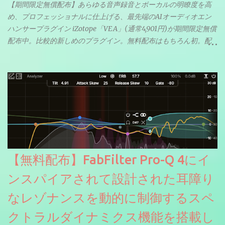
【期間限定無償配布】あらゆる音声録音とボーカルの明瞭度を高
め、プロフェッショナルに仕上げる、最先端のAIオーディオエン
ハンサープラグイン iZotope「VEA」(通常4,901円)が期間限定無償
配布中。比較的新しめのプラグイン。無料配布はもちろん初。配
信やナレーションにもぴったり。ボーカルミックスやVTuberさん
にも。
【無料配布】FabFilter Pro-Q 4にイ
ンスパイアされて設計された耳障り
なレゾナンスを動的に制御するスペ
クトラルダイナミクス機能を搭載し