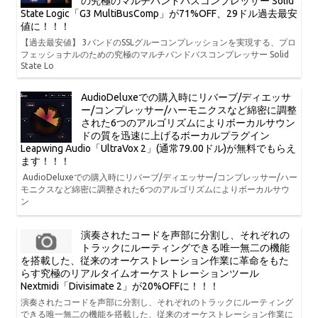
の究極のマルチバンドバスコンプレッサー Solid
State Logic「G3 MultiBusComp」が71%OFF、29ドル過去最安
値に！！！
【過去最安値】 3バンドのSSLグルーコンプレッションを実現する、プロ
フェッショナルのための究極のマルチバンドバスコンプレッサー Solid
State Lo
AudioDeluxeでの購入時にリバーブ/ディエッサ
ー/コンプレッサー/ハーモニクスなど綿密に調整
された6つのアルゴリズムによりボーカルサウン
ドの質を迅速に上げるボーカルプラグイン
Leapwing Audio「UltraVox 2」(通常79.00ドル)が無料でもらえ
ます！！！
AudioDeluxeでの購入時にリバーブ/ディエッサー/コンプレッサー/ハー
モニクスなど綿密に調整された6つのアルゴリズムによりボーカルサウ
ン
演奏されたコードを声部に分割し、それぞれの
トラックにルーティングできる唯一無二の機能
を搭載した、従来のオーケストレーション作業に革命をもた
らす究極のリアルタイムオーケストレーションツール
Nextmidi「Divisimate 2」が20%OFFに！！！
演奏されたコードを声部に分割し、それぞれのトラックにルーティング
できる唯一無二の機能を搭載した、従来のオーケストレーション作業に