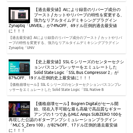
【過去最安値】AIにより録音のリバーブ成分の
ブースト / カットやリバーブの特性を変更する、
強力なリアルタイムデミキシングプラグイン
Zynaptiq「UNVEIL」が74%OFF、69ドル圧倒的過去最安値
に！！！
【過去最安値】AIにより録音のリバーブ成分のブースト / カットやリバ
ーブの特性を変更する、強力なリアルタイムデミキシングプラグイン
Zynaptiq「UNV
【史上最安値】SSL G シリーズのセンターセクシ
ョンバスコンプレッサーをエミュレートした
Solid State Logic「SSL Bus Compressor 2」が
87%OFF、19ドル圧倒的史上最安値に！！！
【価格崩壊セール】SSL G シリーズのセンターセクションバスコンプレ
ッサーをエミュレートした Solid State Logic「SSL Native B
【価格崩壊セール】Bogren Digitalがセール開
始、現在入手可能な最も高級で高品質なギター
アンプの 1 つであるMLC Amps SUBZERO 100を
再現した公認のギターアンプシミュレーションプラグイン
「MLC S_Zero 100」が82%OFF、17ドル圧倒的過去最安値
に！！！