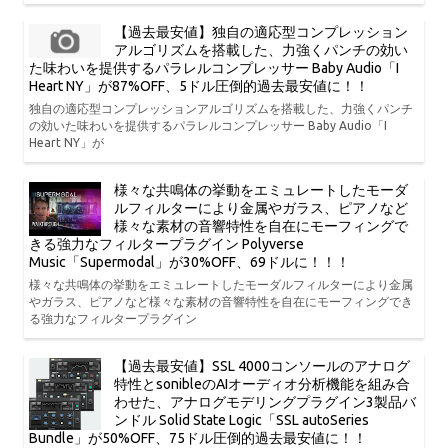
【過去最安値】独自の適応型コンプレッション
アルゴリズムを搭載した、力強くパンチの効い
た味わいを提供するパラレルコンプレッサー Baby Audio「I
Heart NY」が87%OFF、5ドル圧倒的過去最安値に！！
独自の適応型コンプレッションアルゴリズムを搭載した、力強くパンチ
の効いた味わいを提供するパラレルコンプレッサー Baby Audio「I
Heart NY」が
様々な共鳴体の挙動をエミュレートしたモーダ
ルフィルターにより金属やガラス、ピアノなど
様々な素材の音響特性を自在にモーフィングで
きる強力なフィルタープラグイン Polyverse
Music「Supermodal」が30%OFF、69ドルに！！！
様々な共鳴体の挙動をエミュレートしたモーダルフィルターにより金属
やガラス、ピアノなど様々な素材の音響特性を自在にモーフィングでき
る強力なフィルタープラグイン
【過去最安値】SSL 4000コンソールのアナログ
特性とsonibleのAIオーディオ分析機能を組み合
わせた、アナログモデリングプラグイン3製品バ
ンドル Solid State Logic「SSL autoSeries
Bundle」が50%OFF、75ドル圧倒的過去最安値に！！