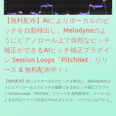
【無料配布】AIによりボーカルのピ
ッチを自動検出し、Melodyneのよ
うにピアノロール上で自然なピッチ
補正ができるAIピッチ補正プラグイ
ン Session Loops「PitchNet」リリ
ース & 無料配布中！！
【無料配布】AIによりボーカルのピッチを検出し、Melodyneのよ
うにピアノロール上でピッチの編集できるAIピッチ補正プラグイ
ン Session Loops「PitchNet」リリース & 無料配布中。メーカーに
よる正式なリリース告知は行われましたが、バージョンはアルフ
ァと記載されているようなので今後アップデートで細かいバグな
どが修正されていくのだと思われます。筆者もざっくりと確認し