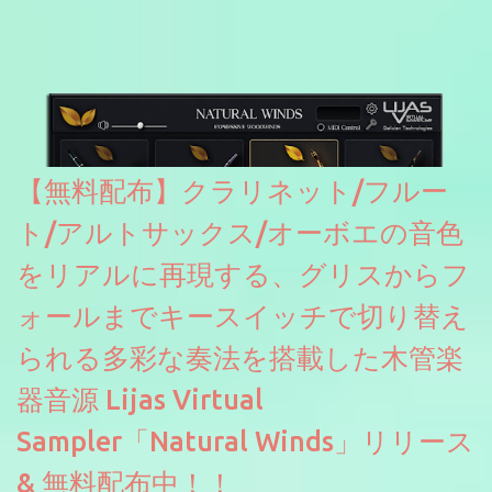
たところ動作は問題なさそうです。KVR Developer Challenge
2026に出品されている製品になります。国内代理店でも取り扱い
のあるDrumNetのメーカーです。調べたところによるとオープン
ソースを元に設計・改良した製品のようです。
【無料配布】クラリネット/フルー
ト/アルトサックス/オーボエの音色
をリアルに再現する、グリスからフ
ォールまでキースイッチで切り替え
られる多彩な奏法を搭載した木管楽
器音源 Lijas Virtual
Sampler「Natural Winds」リリース
& 無料配布中！！