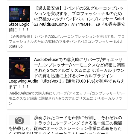
【過去最安値】 3バンドのSSLグルーコンプレッ
ションを実現する、プロフェッショナルのため
の究極のマルチバンドバスコンプレッサー Solid
State Logic「G3 MultiBusComp」が71%OFF、29ドル過去最安
値に！！！
【過去最安値】 3バンドのSSLグルーコンプレッションを実現する、プロ
フェッショナルのための究極のマルチバンドバスコンプレッサー Solid
State Lo
AudioDeluxeでの購入時にリバーブ/ディエッサ
ー/コンプレッサー/ハーモニクスなど綿密に調整
された6つのアルゴリズムによりボーカルサウン
ドの質を迅速に上げるボーカルプラグイン
Leapwing Audio「UltraVox 2」(通常79.00ドル)が無料でもらえ
ます！！！
AudioDeluxeでの購入時にリバーブ/ディエッサー/コンプレッサー/ハー
モニクスなど綿密に調整された6つのアルゴリズムによりボーカルサウ
ン
演奏されたコードを声部に分割し、それぞれの
トラックにルーティングできる唯一無二の機能
を搭載した、従来のオーケストレーション作業に革命をもた
らす究極のリアルタイムオーケストレーションツール