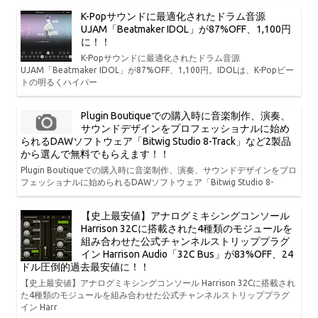
K-Popサウンドに最適化されたドラム音源
UJAM「Beatmaker IDOL」が87%OFF、1,100円
に！！
K-Popサウンドに最適化されたドラム音源
UJAM「Beatmaker IDOL」が87%OFF、1,100円。IDOLは、K-Popビー
トの明るくハイパー
Plugin Boutiqueでの購入時に音楽制作、演奏、
サウンドデザインをプロフェッショナルに始め
られるDAWソフトウェア「Bitwig Studio 8-Track」など2製品
から選んで無料でもらえます！！
Plugin Boutiqueでの購入時に音楽制作、演奏、サウンドデザインをプロ
フェッショナルに始められるDAWソフトウェア「Bitwig Studio 8-
【史上最安値】アナログミキシングコンソール
Harrison 32Cに搭載された4種類のモジュールを
組み合わせた公式チャンネルストリッププラグ
イン Harrison Audio「32C Bus」が83%OFF、24
ドル圧倒的過去最安値に！！
【史上最安値】アナログミキシングコンソール Harrison 32Cに搭載され
た4種類のモジュールを組み合わせた公式チャンネルストリッププラグ
イン Harr