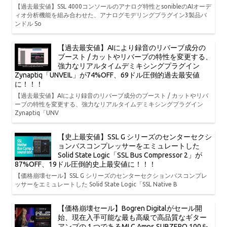
【過去最安値】SSL 4000コンソールのアナログ特性とsonibleのAIオーデ
ィオ分析機能を組み合わせた、アナログモデリングプラグイン3製品バ
ンドル So
【過去最安値】AIにより録音のリバーブ成分の
ブースト / カットやリバーブの特性を変更する、
強力なリアルタイムデミキシングプラグイン
Zynaptiq「UNVEIL」が74%OFF、69ドル圧倒的過去最安値
に！！！
【過去最安値】AIにより録音のリバーブ成分のブースト / カットやリバ
ーブの特性を変更する、強力なリアルタイムデミキシングプラグイン
Zynaptiq「UNV
【史上最安値】SSL G シリーズのセンターセクシ
ョンバスコンプレッサーをエミュレートした
Solid State Logic「SSL Bus Compressor 2」が
87%OFF、19ドル圧倒的史上最安値に！！！
【価格崩壊セール】SSL G シリーズのセンターセクションバスコンプレ
ッサーをエミュレートした Solid State Logic「SSL Native B
【価格崩壊セール】Bogren Digitalがセール開
始、現在入手可能な最も高級で高品質なギター
アンプの 1 つであるMLC Amps SUBZERO 100を