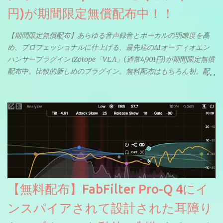
円)が期間限定無償配布中！！
【期間限定無償配布】あらゆる音声録音とボーカルの明瞭度を高
め、プロフェッショナルに仕上げる、最先端のAIオーディオエン
ハンサープラグイン iZotope「VEA」(通常4,901円)が期間限定無償
配布中。比較的新しめのプラグイン。無料配布はもちろん初。配
信やナレーションにもぴったり。ボーカルミックスやVTuberさん
にも。
【無料配布】FabFilter Pro-Q 4にイ
ンスパイアされて設計された耳障り