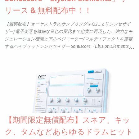
リース & 無料配布中！！
【無料配布】オーケストラのサンプリング手法によりシンセサイ
ザー/電子楽器を繊細な音色の変化まで忠実に再現した、強力なモ
ジュレーション機能とアルペジエーター/マルチエフェクトを搭載
するハイブリッドシンセサイザー Sonuscore「Elysion Elements」
リリース & 無料配布中。Elysion 2からライブラリを抜粋した製品
です。パフォーマンス機能とエディット機能以外全ての機能が使
えるようになっています。総容量も7GBを超えます。複数の設定に
より音色が作りこまれているため、あらかじめアルペジオがプロ
グラムされているプリセットも多いですが、アルペジオを切るこ
とももちろんできます。 ほとんどのシンセライブラリは、音を一
度サンプリングしてベロシティで音量を調整します。 しかし、
ELYSIONは違います。ビンテージシンセを含む様々な音源から、
複数のベロシティレイヤーにわたって録音し、各レイヤーを整形
【期間限定無償配布】スネア、キッ
することで、弱く演奏した場合と強く演奏した場合で、全く異な
る音色が得られます。単に音量を変えただけの同じ音ではありま
ク、タムなどあらゆるドラムヒット
せん。