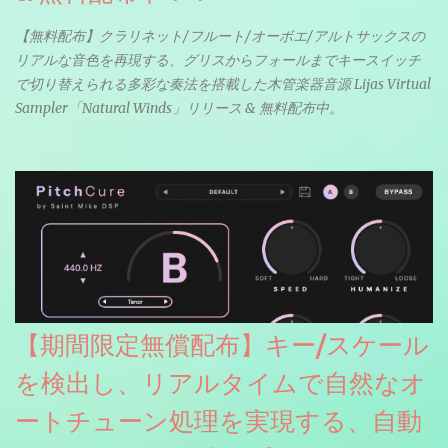
【無料配布】クラリネット/フルート/オーボエ/アルトサックスの
リアルな音色を再現する、グリスからフォールまでキースイッチ
で切り替えられる多彩な奏法を搭載した木管楽器音源 Lijas Virtual
Sampler「Natural Winds」リリース & 無料配布中。
【期間限定無償配布】キー/スケール
を検出し、リアルタイムで自然なオ
ートチューン処理を実現する、自動