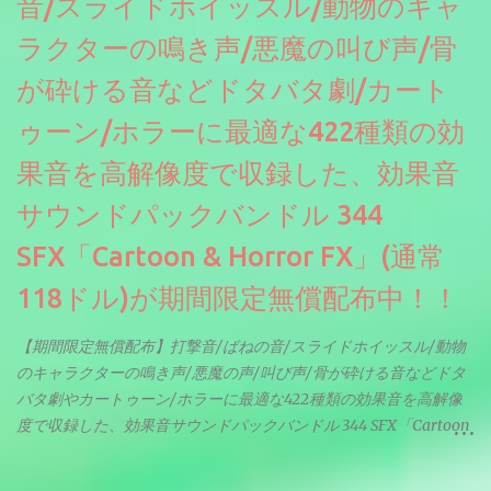
音/スライドホイッスル/動物のキャ
ラクターの鳴き声/悪魔の叫び声/骨
が砕ける音などドタバタ劇/カート
ゥーン/ホラーに最適な422種類の効
果音を高解像度で収録した、効果音
サウンドパックバンドル 344
SFX「Cartoon & Horror FX」(通常
118ドル)が期間限定無償配布中！！
【期間限定無償配布】打撃音/ばねの音/スライドホイッスル/動物
のキャラクターの鳴き声/悪魔の声/叫び声/骨が砕ける音などドタ
バタ劇やカートゥーン/ホラーに最適な422種類の効果音を高解像
度で収録した、効果音サウンドパックバンドル 344 SFX「Cartoon
& Horror FX」(通常118ドル)が期間限定無償配布中。サンプリン
グレート等もしっかりと業界水準を満たしております。