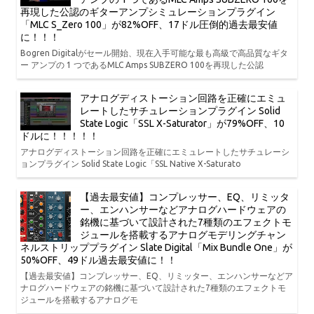
再現した公認のギターアンプシミュレーションプラグイン
「MLC S_Zero 100」が82%OFF、17ドル圧倒的過去最安値
に！！！
Bogren Digitalがセール開始、現在入手可能な最も高級で高品質なギタ
ー アンプの 1 つであるMLC Amps SUBZERO 100を再現した公認
アナログディストーション回路を正確にエミュ
レートしたサチュレーションプラグイン Solid
State Logic「SSL X-Saturator」が79%OFF、10
ドルに！！！！！
アナログディストーション回路を正確にエミュレートしたサチュレーシ
ョンプラグイン Solid State Logic「SSL Native X-Saturato
【過去最安値】コンプレッサー、EQ、リミッタ
ー、エンハンサーなどアナログハードウェアの
銘機に基づいて設計された7種類のエフェクトモ
ジュールを搭載するアナログモデリングチャン
ネルストリッププラグイン Slate Digital「Mix Bundle One」が
50%OFF、49ドル過去最安値に！！
【過去最安値】コンプレッサー、EQ、リミッター、エンハンサーなどア
ナログハードウェアの銘機に基づいて設計された7種類のエフェクトモ
ジュールを搭載するアナログモ