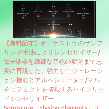
【無料配布】オーケストラのサンプ
リング手法によりシンセサイザー/
電子楽器を繊細な音色の変化まで忠
実に再現した、強力なモジュレーシ
ョン機能とアルペジエーター/マル
チエフェクトを搭載するハイブリッ
ドシンセサイザー
Sonuscore「Elysion Elements」リ