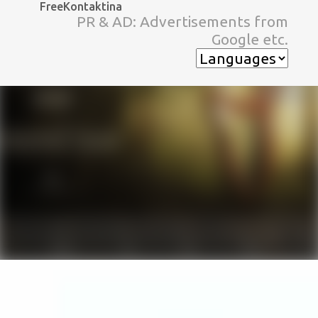
FreeKontaktina
スキップしてメイン コンテンツに移動
PR & AD: Advertisements from
Google etc.