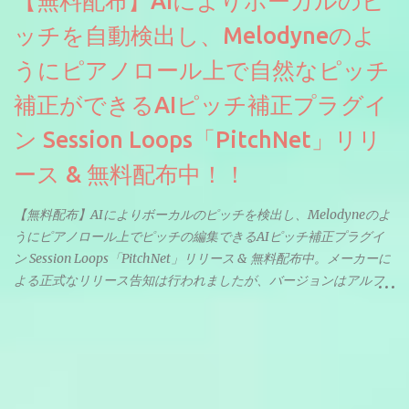
【無料配布】AIによりボーカルのピ
ッチを自動検出し、Melodyneのよ
うにピアノロール上で自然なピッチ
補正ができるAIピッチ補正プラグイ
ン Session Loops「PitchNet」リリ
ース & 無料配布中！！
【無料配布】AIによりボーカルのピッチを検出し、Melodyneのよ
うにピアノロール上でピッチの編集できるAIピッチ補正プラグイ
ン Session Loops「PitchNet」リリース & 無料配布中。メーカーに
よる正式なリリース告知は行われましたが、バージョンはアルフ
ァと記載されているようなので今後アップデートで細かいバグな
どが修正されていくのだと思われます。筆者もざっくりと確認し
たところ動作は問題なさそうです。KVR Developer Challenge
2026に出品されている製品になります。国内代理店でも取り扱い
のあるDrumNetのメーカーです。調べたところによるとオープン