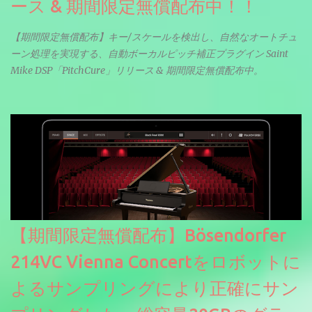
ース & 期間限定無償配布中！！
【期間限定無償配布】キー/スケールを検出し、自然なオートチュ
ーン処理を実現する、自動ボーカルピッチ補正プラグイン Saint
Mike DSP「PitchCure」リリース & 期間限定無償配布中。
【期間限定無償配布】Bösendorfer
214VC Vienna Concertをロボットに
よるサンプリングにより正確にサン