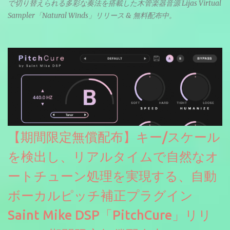
で切り替えられる多彩な奏法を搭載した木管楽器音源 Lijas Virtual
Sampler「Natural Winds」リリース & 無料配布中。
【期間限定無償配布】キー/スケール
を検出し、リアルタイムで自然なオ
ートチューン処理を実現する、自動
ボーカルピッチ補正プラグイン
Saint Mike DSP「PitchCure」リリ