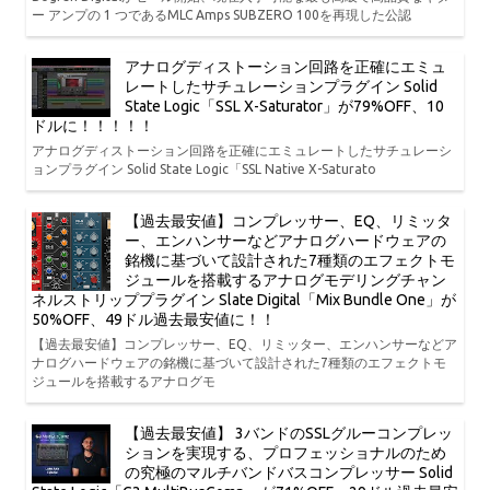
ー アンプの 1 つであるMLC Amps SUBZERO 100を再現した公認
アナログディストーション回路を正確にエミュ
レートしたサチュレーションプラグイン Solid
State Logic「SSL X-Saturator」が79%OFF、10
ドルに！！！！！
アナログディストーション回路を正確にエミュレートしたサチュレーシ
ョンプラグイン Solid State Logic「SSL Native X-Saturato
【過去最安値】コンプレッサー、EQ、リミッタ
ー、エンハンサーなどアナログハードウェアの
銘機に基づいて設計された7種類のエフェクトモ
ジュールを搭載するアナログモデリングチャン
ネルストリッププラグイン Slate Digital「Mix Bundle One」が
50%OFF、49ドル過去最安値に！！
【過去最安値】コンプレッサー、EQ、リミッター、エンハンサーなどア
ナログハードウェアの銘機に基づいて設計された7種類のエフェクトモ
ジュールを搭載するアナログモ
【過去最安値】 3バンドのSSLグルーコンプレッ
ションを実現する、プロフェッショナルのため
の究極のマルチバンドバスコンプレッサー Solid