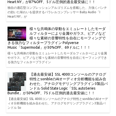
Heart NY」が87%OFF、5ドル圧倒的過去最安値に！！
独自の適応型コンプレッションアルゴリズムを搭載した、力強くパンチ
の効いた味わいを提供するパラレルコンプレッサー Baby Audio「I
Heart NY」が
様々な共鳴体の挙動をエミュレートしたモーダ
ルフィルターにより金属やガラス、ピアノなど
様々な素材の音響特性を自在にモーフィングで
きる強力なフィルタープラグイン Polyverse
Music「Supermodal」が30%OFF、69ドルに！！！
様々な共鳴体の挙動をエミュレートしたモーダルフィルターにより金属
やガラス、ピアノなど様々な素材の音響特性を自在にモーフィングでき
る強力なフィルタープラグイン
【過去最安値】SSL 4000コンソールのアナログ
特性とsonibleのAIオーディオ分析機能を組み合
わせた、アナログモデリングプラグイン3製品バ
ンドル Solid State Logic「SSL autoSeries
Bundle」が50%OFF、75ドル圧倒的過去最安値に！！
【過去最安値】SSL 4000コンソールのアナログ特性とsonibleのAIオーデ
ィオ分析機能を組み合わせた、アナログモデリングプラグイン3製品バ
ンドル So