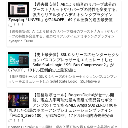
【過去最安値】AIにより録音のリバーブ成分の
ブースト / カットやリバーブの特性を変更する、
強力なリアルタイムデミキシングプラグイン
Zynaptiq「UNVEIL」が74%OFF、69ドル圧倒的過去最安値
に！！！
【過去最安値】AIにより録音のリバーブ成分のブースト / カットやリバ
ーブの特性を変更する、強力なリアルタイムデミキシングプラグイン
Zynaptiq「UNV
【史上最安値】SSL G シリーズのセンターセクシ
ョンバスコンプレッサーをエミュレートした
Solid State Logic「SSL Bus Compressor 2」が
87%OFF、19ドル圧倒的史上最安値に！！！
【価格崩壊セール】SSL G シリーズのセンターセクションバスコンプレ
ッサーをエミュレートした Solid State Logic「SSL Native B
【価格崩壊セール】Bogren Digitalがセール開
始、現在入手可能な最も高級で高品質なギター
アンプの 1 つであるMLC Amps SUBZERO 100を
再現した公認のギターアンプシミュレーションプラグイン
「MLC S_Zero 100」が82%OFF、17ドル圧倒的過去最安値
に！！！
Bogren Digitalがセール開始、現在入手可能な最も高級で高品質なギタ