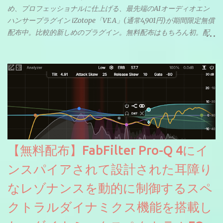
め、プロフェッショナルに仕上げる、最先端のAIオーディオエン
ハンサープラグイン iZotope「VEA」(通常4,901円)が期間限定無償
配布中。比較的新しめのプラグイン。無料配布はもちろん初。配
信やナレーションにもぴったり。ボーカルミックスやVTuberさん
にも。
【無料配布】FabFilter Pro-Q 4にイ
ンスパイアされて設計された耳障り
なレゾナンスを動的に制御するスペ
クトラルダイナミクス機能を搭載し