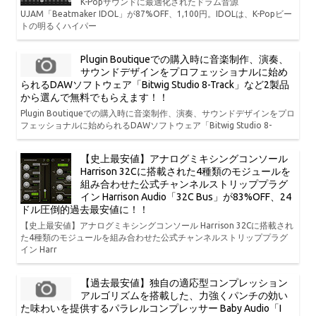
K-Popサウンドに最適化されたドラム音源
UJAM「Beatmaker IDOL」が87%OFF、1,100円。IDOLは、K-Popビー
トの明るくハイパー
Plugin Boutiqueでの購入時に音楽制作、演奏、
サウンドデザインをプロフェッショナルに始め
られるDAWソフトウェア「Bitwig Studio 8-Track」など2製品
から選んで無料でもらえます！！
Plugin Boutiqueでの購入時に音楽制作、演奏、サウンドデザインをプロ
フェッショナルに始められるDAWソフトウェア「Bitwig Studio 8-
【史上最安値】アナログミキシングコンソール
Harrison 32Cに搭載された4種類のモジュールを
組み合わせた公式チャンネルストリッププラグ
イン Harrison Audio「32C Bus」が83%OFF、24
ドル圧倒的過去最安値に！！
【史上最安値】アナログミキシングコンソール Harrison 32Cに搭載され
た4種類のモジュールを組み合わせた公式チャンネルストリッププラグ
イン Harr
【過去最安値】独自の適応型コンプレッション
アルゴリズムを搭載した、力強くパンチの効い
た味わいを提供するパラレルコンプレッサー Baby Audio「I