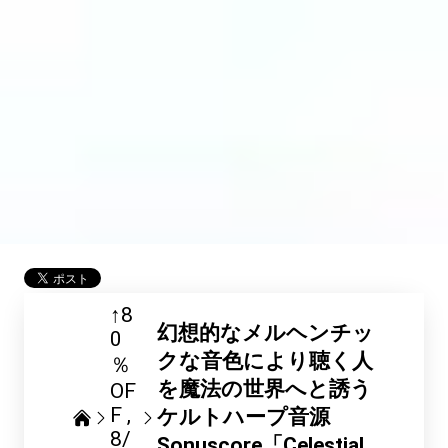
↑8
幻想的なメルヘンチッ
0
クな音色により聴く人
％
を魔法の世界へと誘う
OF
F
ケルトハープ音源
8/
Sonuscore「Celestial