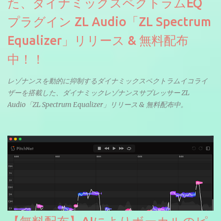
た、ダイナミックスペクトラムEQ
プラグイン ZL Audio「ZL Spectrum
Equalizer」リリース & 無料配布
中！！
レゾナンスを動的に抑制するダイナミックスペクトラムイコライ
ザーを搭載した、ダイナミックレゾナンスサプレッサー ZL
Audio「ZL Spectrum Equalizer」リリース & 無料配布中。