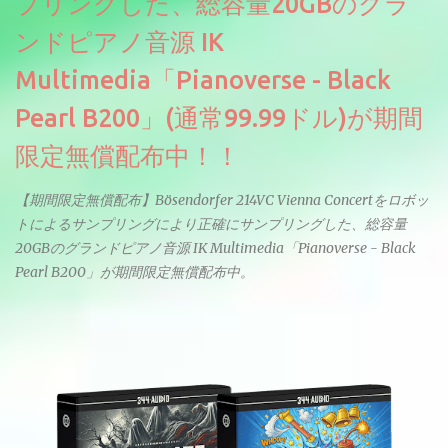
プリングした、総容量20GBのグラ
ンドピアノ音源 IK
Multimedia「Pianoverse - Black
Pearl B200」(通常99.99ドル)が期間
限定無償配布中！！
【期間限定無償配布】Bösendorfer 214VC Vienna Concertをロボッ
トによるサンプリングにより正確にサンプリングした、総容量
20GBのグランドピアノ音源 IK Multimedia「Pianoverse - Black
Pearl B200」が期間限定無償配布中。