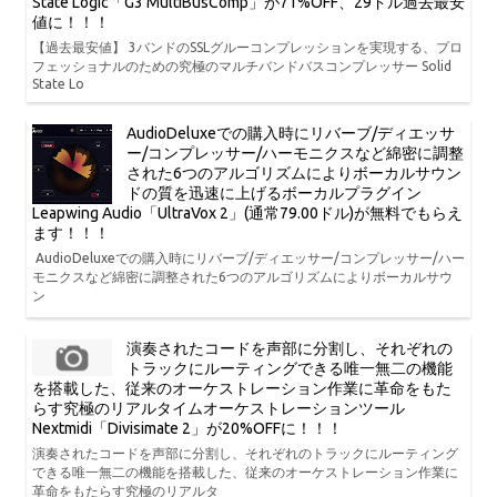
State Logic「G3 MultiBusComp」が71%OFF、29ドル過去最安
値に！！！
【過去最安値】 3バンドのSSLグルーコンプレッションを実現する、プロ
フェッショナルのための究極のマルチバンドバスコンプレッサー Solid
State Lo
AudioDeluxeでの購入時にリバーブ/ディエッサ
ー/コンプレッサー/ハーモニクスなど綿密に調整
された6つのアルゴリズムによりボーカルサウン
ドの質を迅速に上げるボーカルプラグイン
Leapwing Audio「UltraVox 2」(通常79.00ドル)が無料でもらえ
ます！！！
AudioDeluxeでの購入時にリバーブ/ディエッサー/コンプレッサー/ハー
モニクスなど綿密に調整された6つのアルゴリズムによりボーカルサウ
ン
演奏されたコードを声部に分割し、それぞれの
トラックにルーティングできる唯一無二の機能
を搭載した、従来のオーケストレーション作業に革命をもた
らす究極のリアルタイムオーケストレーションツール
Nextmidi「Divisimate 2」が20%OFFに！！！
演奏されたコードを声部に分割し、それぞれのトラックにルーティング
できる唯一無二の機能を搭載した、従来のオーケストレーション作業に
革命をもたらす究極のリアルタ