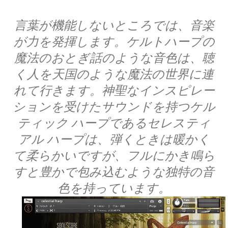
言葉が機能しないところでは、音楽
が力を発揮します。ケルトハープの
魔法のおとぎ話のような音色は、聴
く人を天国のような魔法の世界に連
れて行きます。神聖なインスピレー
ションを受けたサウンドを持つケル
ティック ハープであるセレスティ
アル ハープは、弾くときは暖かく
て柔らかいですが、フルにかき鳴ら
すと豊かで包み込むような独特の音
色を持っています。