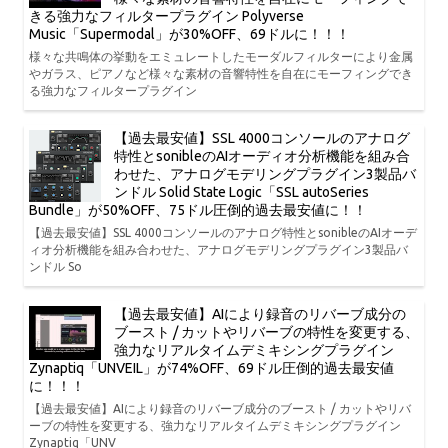
きる強力なフィルタープラグイン Polyverse
Music「Supermodal」が30%OFF、69ドルに！！！
様々な共鳴体の挙動をエミュレートしたモーダルフィルターにより金属
やガラス、ピアノなど様々な素材の音響特性を自在にモーフィングでき
る強力なフィルタープラグイン
【過去最安値】SSL 4000コンソールのアナログ
特性とsonibleのAIオーディオ分析機能を組み合
わせた、アナログモデリングプラグイン3製品バ
ンドル Solid State Logic「SSL autoSeries
Bundle」が50%OFF、75ドル圧倒的過去最安値に！！
【過去最安値】SSL 4000コンソールのアナログ特性とsonibleのAIオーデ
ィオ分析機能を組み合わせた、アナログモデリングプラグイン3製品バ
ンドル So
【過去最安値】AIにより録音のリバーブ成分の
ブースト / カットやリバーブの特性を変更する、
強力なリアルタイムデミキシングプラグイン
Zynaptiq「UNVEIL」が74%OFF、69ドル圧倒的過去最安値
に！！！
【過去最安値】AIにより録音のリバーブ成分のブースト / カットやリバ
ーブの特性を変更する、強力なリアルタイムデミキシングプラグイン
Zynaptiq「UNV