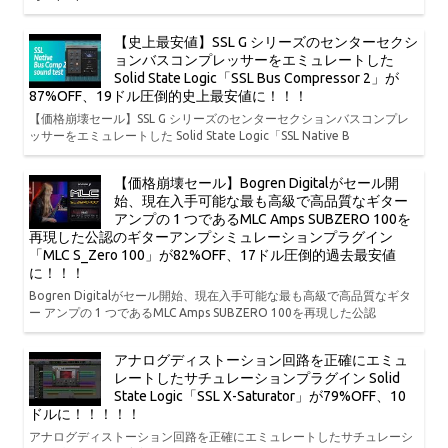
【史上最安値】SSL G シリーズのセンターセクシ
ョンバスコンプレッサーをエミュレートした
Solid State Logic「SSL Bus Compressor 2」が
87%OFF、19ドル圧倒的史上最安値に！！！
【価格崩壊セール】SSL G シリーズのセンターセクションバスコンプレ
ッサーをエミュレートした Solid State Logic「SSL Native B
【価格崩壊セール】Bogren Digitalがセール開
始、現在入手可能な最も高級で高品質なギター
アンプの 1 つであるMLC Amps SUBZERO 100を
再現した公認のギターアンプシミュレーションプラグイン
「MLC S_Zero 100」が82%OFF、17ドル圧倒的過去最安値
に！！！
Bogren Digitalがセール開始、現在入手可能な最も高級で高品質なギタ
ー アンプの 1 つであるMLC Amps SUBZERO 100を再現した公認
アナログディストーション回路を正確にエミュ
レートしたサチュレーションプラグイン Solid
State Logic「SSL X-Saturator」が79%OFF、10
ドルに！！！！！
アナログディストーション回路を正確にエミュレートしたサチュレーシ