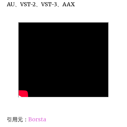
AU、VST-2、VST-3、AAX
引用元：
Borsta