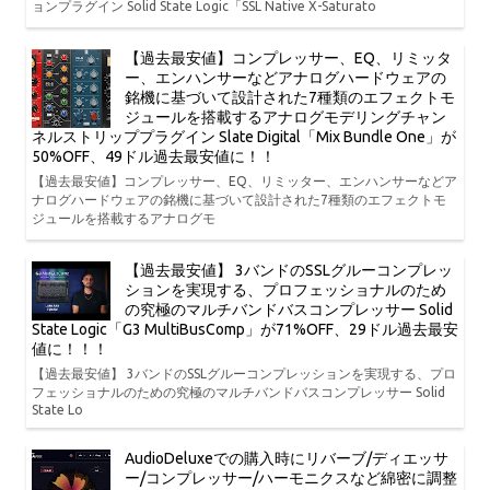
ョンプラグイン Solid State Logic「SSL Native X-Saturato
【過去最安値】コンプレッサー、EQ、リミッタ
ー、エンハンサーなどアナログハードウェアの
銘機に基づいて設計された7種類のエフェクトモ
ジュールを搭載するアナログモデリングチャン
ネルストリッププラグイン Slate Digital「Mix Bundle One」が
50%OFF、49ドル過去最安値に！！
【過去最安値】コンプレッサー、EQ、リミッター、エンハンサーなどア
ナログハードウェアの銘機に基づいて設計された7種類のエフェクトモ
ジュールを搭載するアナログモ
【過去最安値】 3バンドのSSLグルーコンプレッ
ションを実現する、プロフェッショナルのため
の究極のマルチバンドバスコンプレッサー Solid
State Logic「G3 MultiBusComp」が71%OFF、29ドル過去最安
値に！！！
【過去最安値】 3バンドのSSLグルーコンプレッションを実現する、プロ
フェッショナルのための究極のマルチバンドバスコンプレッサー Solid
State Lo
AudioDeluxeでの購入時にリバーブ/ディエッサ
ー/コンプレッサー/ハーモニクスなど綿密に調整