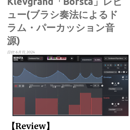
Klevgrand「Borsta」レビ
ュー(ブラシ奏法によるド
ラム・パーカッション音
源)
日付:
6月 17, 2024
【Review】