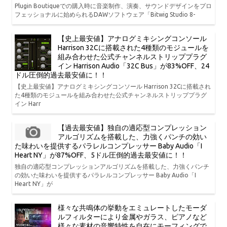
Plugin Boutiqueでの購入時に音楽制作、演奏、サウンドデザインをプロ
フェッショナルに始められるDAWソフトウェア「Bitwig Studio 8-
【史上最安値】アナログミキシングコンソール
Harrison 32Cに搭載された4種類のモジュールを
組み合わせた公式チャンネルストリッププラグ
イン Harrison Audio「32C Bus」が83%OFF、24
ドル圧倒的過去最安値に！！
【史上最安値】アナログミキシングコンソール Harrison 32Cに搭載され
た4種類のモジュールを組み合わせた公式チャンネルストリッププラグ
イン Harr
【過去最安値】独自の適応型コンプレッション
アルゴリズムを搭載した、力強くパンチの効い
た味わいを提供するパラレルコンプレッサー Baby Audio「I
Heart NY」が87%OFF、5ドル圧倒的過去最安値に！！
独自の適応型コンプレッションアルゴリズムを搭載した、力強くパンチ
の効いた味わいを提供するパラレルコンプレッサー Baby Audio「I
Heart NY」が
様々な共鳴体の挙動をエミュレートしたモーダ
ルフィルターにより金属やガラス、ピアノなど
様々な素材の音響特性を自在にモーフィングで