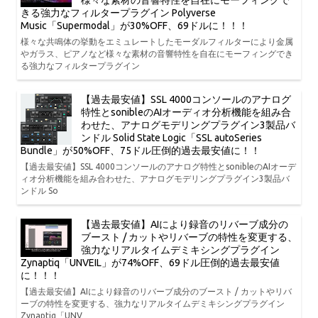
様々な素材の音響特性を自在にモーフィングで
きる強力なフィルタープラグイン Polyverse
Music「Supermodal」が30%OFF、69ドルに！！！
様々な共鳴体の挙動をエミュレートしたモーダルフィルターにより金属
やガラス、ピアノなど様々な素材の音響特性を自在にモーフィングでき
る強力なフィルタープラグイン
【過去最安値】SSL 4000コンソールのアナログ
特性とsonibleのAIオーディオ分析機能を組み合
わせた、アナログモデリングプラグイン3製品バ
ンドル Solid State Logic「SSL autoSeries
Bundle」が50%OFF、75ドル圧倒的過去最安値に！！
【過去最安値】SSL 4000コンソールのアナログ特性とsonibleのAIオーデ
ィオ分析機能を組み合わせた、アナログモデリングプラグイン3製品バ
ンドル So
【過去最安値】AIにより録音のリバーブ成分の
ブースト / カットやリバーブの特性を変更する、
強力なリアルタイムデミキシングプラグイン
Zynaptiq「UNVEIL」が74%OFF、69ドル圧倒的過去最安値
に！！！
【過去最安値】AIにより録音のリバーブ成分のブースト / カットやリバ
ーブの特性を変更する、強力なリアルタイムデミキシングプラグイン
Zynaptiq「UNV