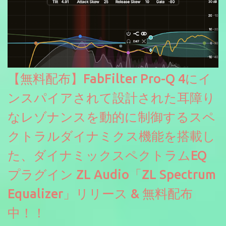
【無料配布】FabFilter Pro-Q 4にイ
ンスパイアされて設計された耳障り
なレゾナンスを動的に制御するスペ
クトラルダイナミクス機能を搭載し
た、ダイナミックスペクトラムEQ
プラグイン ZL Audio「ZL Spectrum
Equalizer」リリース & 無料配布
中！！