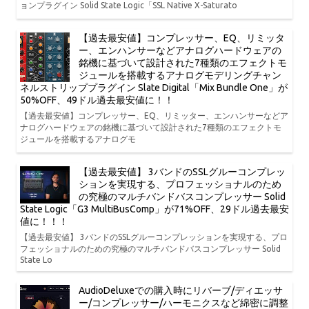
ョンプラグイン Solid State Logic「SSL Native X-Saturato
【過去最安値】コンプレッサー、EQ、リミッタ
ー、エンハンサーなどアナログハードウェアの
銘機に基づいて設計された7種類のエフェクトモ
ジュールを搭載するアナログモデリングチャン
ネルストリッププラグイン Slate Digital「Mix Bundle One」が
50%OFF、49ドル過去最安値に！！
【過去最安値】コンプレッサー、EQ、リミッター、エンハンサーなどア
ナログハードウェアの銘機に基づいて設計された7種類のエフェクトモ
ジュールを搭載するアナログモ
【過去最安値】 3バンドのSSLグルーコンプレッ
ションを実現する、プロフェッショナルのため
の究極のマルチバンドバスコンプレッサー Solid
State Logic「G3 MultiBusComp」が71%OFF、29ドル過去最安
値に！！！
【過去最安値】 3バンドのSSLグルーコンプレッションを実現する、プロ
フェッショナルのための究極のマルチバンドバスコンプレッサー Solid
State Lo
AudioDeluxeでの購入時にリバーブ/ディエッサ
ー/コンプレッサー/ハーモニクスなど綿密に調整