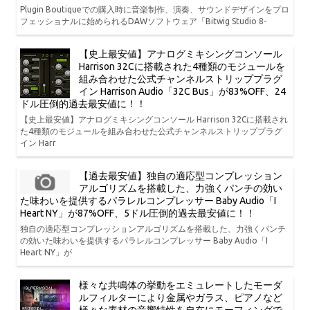
Plugin Boutiqueでの購入時に音楽制作、演奏、サウンドデザインをプロ
フェッショナルに始められるDAWソフトウェア「Bitwig Studio 8-
【史上最安値】アナログミキシングコンソール
Harrison 32Cに搭載された4種類のモジュールを
組み合わせた公式チャンネルストリッププラグ
イン Harrison Audio「32C Bus」が83%OFF、24
ドル圧倒的過去最安値に！！
【史上最安値】アナログミキシングコンソール Harrison 32Cに搭載され
た4種類のモジュールを組み合わせた公式チャンネルストリッププラグ
イン Harr
【過去最安値】独自の適応型コンプレッション
アルゴリズムを搭載した、力強くパンチの効い
た味わいを提供するパラレルコンプレッサー Baby Audio「I
Heart NY」が87%OFF、5ドル圧倒的過去最安値に！！
独自の適応型コンプレッションアルゴリズムを搭載した、力強くパンチ
の効いた味わいを提供するパラレルコンプレッサー Baby Audio「I
Heart NY」が
様々な共鳴体の挙動をエミュレートしたモーダ
ルフィルターにより金属やガラス、ピアノなど