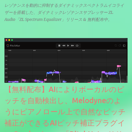
レゾナンスを動的に抑制するダイナミックスペクトラムイコライ
ザーを搭載した、ダイナミックレゾナンスサプレッサー ZL
Audio「ZL Spectrum Equalizer」リリース & 無料配布中。
【無料配布】AIによりボーカルのピ
ッチを自動検出し、Melodyneのよ
うにピアノロール上で自然なピッチ
補正ができるAIピッチ補正プラグイ