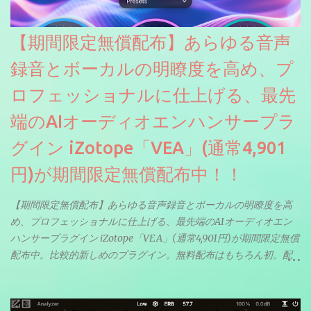
【期間限定無償配布】あらゆる音声
録音とボーカルの明瞭度を高め、プ
ロフェッショナルに仕上げる、最先
端のAIオーディオエンハンサープラ
グイン iZotope「VEA」(通常4,901
円)が期間限定無償配布中！！
【期間限定無償配布】あらゆる音声録音とボーカルの明瞭度を高
め、プロフェッショナルに仕上げる、最先端のAIオーディオエン
ハンサープラグイン iZotope「VEA」(通常4,901円)が期間限定無償
配布中。比較的新しめのプラグイン。無料配布はもちろん初。配
信やナレーションにもぴったり。ボーカルミックスやVTuberさん
にも。