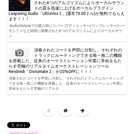
された6つのアルゴリズムによりボーカルサウン
ドの質を迅速に上げるボーカルプラグイン
Leapwing Audio「UltraVox 2」(通常79.00ドル)が無料でもらえ
ます！！！
AudioDeluxeでの購入時にリバーブ/ディエッサー/コンプレッサー/ハー
モニクスなど綿密に調整された6つのアルゴリズムによりボーカルサウ
ン
演奏されたコードを声部に分割し、それぞれの
トラックにルーティングできる唯一無二の機能
を搭載した、従来のオーケストレーション作業に革命をもた
らす究極のリアルタイムオーケストレーションツール
Nextmidi「Divisimate 2」が20%OFFに！！！
演奏されたコードを声部に分割し、それぞれのトラックにルーティング
できる唯一無二の機能を搭載した、従来のオーケストレーション作業に
革命をもたらす究極のリアルタ