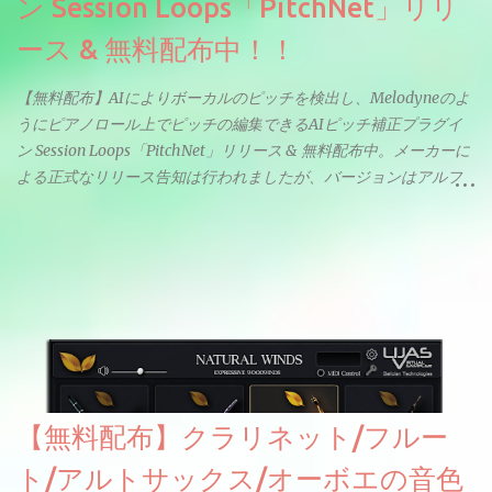
ン Session Loops「PitchNet」リリ
ース & 無料配布中！！
【無料配布】AIによりボーカルのピッチを検出し、Melodyneのよ
うにピアノロール上でピッチの編集できるAIピッチ補正プラグイ
ン Session Loops「PitchNet」リリース & 無料配布中。メーカーに
よる正式なリリース告知は行われましたが、バージョンはアルフ
ァと記載されているようなので今後アップデートで細かいバグな
どが修正されていくのだと思われます。筆者もざっくりと確認し
たところ動作は問題なさそうです。KVR Developer Challenge
2026に出品されている製品になります。国内代理店でも取り扱い
のあるDrumNetのメーカーです。調べたところによるとオープン
ソースを元に設計・改良した製品のようです。
【無料配布】クラリネット/フルー
ト/アルトサックス/オーボエの音色