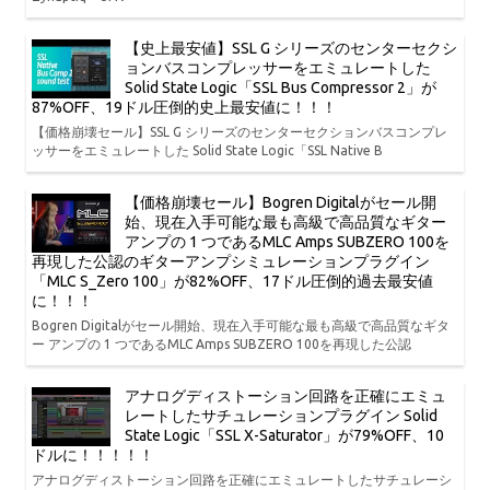
【史上最安値】SSL G シリーズのセンターセクシ
ョンバスコンプレッサーをエミュレートした
Solid State Logic「SSL Bus Compressor 2」が
87%OFF、19ドル圧倒的史上最安値に！！！
【価格崩壊セール】SSL G シリーズのセンターセクションバスコンプレ
ッサーをエミュレートした Solid State Logic「SSL Native B
【価格崩壊セール】Bogren Digitalがセール開
始、現在入手可能な最も高級で高品質なギター
アンプの 1 つであるMLC Amps SUBZERO 100を
再現した公認のギターアンプシミュレーションプラグイン
「MLC S_Zero 100」が82%OFF、17ドル圧倒的過去最安値
に！！！
Bogren Digitalがセール開始、現在入手可能な最も高級で高品質なギタ
ー アンプの 1 つであるMLC Amps SUBZERO 100を再現した公認
アナログディストーション回路を正確にエミュ
レートしたサチュレーションプラグイン Solid
State Logic「SSL X-Saturator」が79%OFF、10
ドルに！！！！！
アナログディストーション回路を正確にエミュレートしたサチュレーシ