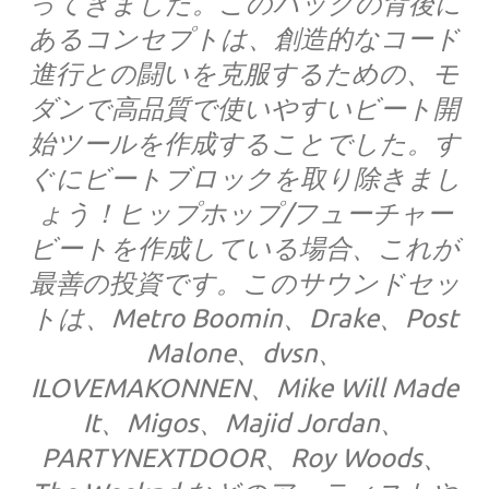
ってきました。このパックの背後に
あるコンセプトは、創造的なコード
進行との闘いを克服するための、モ
ダンで高品質で使いやすいビート開
始ツールを作成することでした。す
ぐにビートブロックを取り除きまし
ょう！ヒップホップ/フューチャー
ビートを作成している場合、これが
最善の投資です。このサウンドセッ
トは、Metro Boomin、Drake、Post
Malone、dvsn、
ILOVEMAKONNEN、Mike Will Made
It、Migos、Majid Jordan、
PARTYNEXTDOOR、Roy Woods、