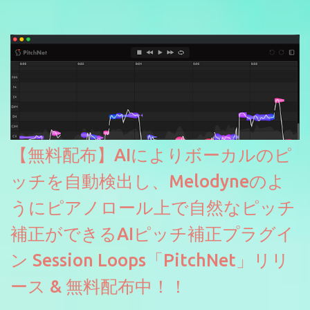
【無料配布】AIによりボーカルのピ
ッチを自動検出し、Melodyneのよ
うにピアノロール上で自然なピッチ
補正ができるAIピッチ補正プラグイ
ン Session Loops「PitchNet」リリ
ース & 無料配布中！！