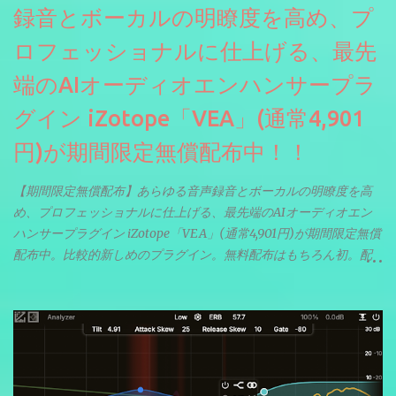
録音とボーカルの明瞭度を高め、プ
ロフェッショナルに仕上げる、最先
端のAIオーディオエンハンサープラ
グイン iZotope「VEA」(通常4,901
円)が期間限定無償配布中！！
【期間限定無償配布】あらゆる音声録音とボーカルの明瞭度を高
め、プロフェッショナルに仕上げる、最先端のAIオーディオエン
ハンサープラグイン iZotope「VEA」(通常4,901円)が期間限定無償
配布中。比較的新しめのプラグイン。無料配布はもちろん初。配
信やナレーションにもぴったり。ボーカルミックスやVTuberさん
にも。