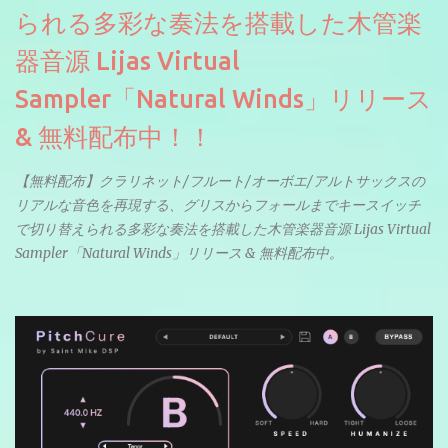
られる多彩な奏法を搭載した木管楽
器音源 Lijas Virtual
Sampler「Natural Winds」リリース
& 無料配布中！！
【無料配布】クラリネット/フルート/オーボエ/アルトサックスの
リアルな音色を再現する、グリスからフォールまでキースイッチ
で切り替えられる多彩な奏法を搭載した木管楽器音源 Lijas Virtual
Sampler「Natural Winds」リリース & 無料配布中。