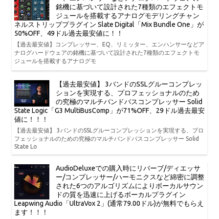
銘機に基づいて設計された7種類のエフェクトモ
ジュールを搭載するアナログモデリングチャン
ネルストリッププラグイン Slate Digital「Mix Bundle One」が
50%OFF、49ドル過去最安値に！！
【過去最安値】コンプレッサー、EQ、リミッター、エンハンサーなどア
ナログハードウェアの銘機に基づいて設計された7種類のエフェクトモ
ジュールを搭載するアナログモ
【過去最安値】 3バンドのSSLグルーコンプレッ
ションを実現する、プロフェッショナルのため
の究極のマルチバンドバスコンプレッサー Solid
State Logic「G3 MultiBusComp」が71%OFF、29ドル過去最安
値に！！！
【過去最安値】 3バンドのSSLグルーコンプレッションを実現する、プロ
フェッショナルのための究極のマルチバンドバスコンプレッサー Solid
State Lo
AudioDeluxeでの購入時にリバーブ/ディエッサ
ー/コンプレッサー/ハーモニクスなど綿密に調整
された6つのアルゴリズムによりボーカルサウン
ドの質を迅速に上げるボーカルプラグイン
Leapwing Audio「UltraVox 2」(通常79.00ドル)が無料でもらえ
ます！！！