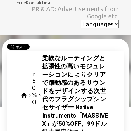
FreeKontaktina
スキップしてメイン コンテンツに移動
PR & AD: Advertisements from
Google etc.
柔軟なルーティングと
拡張性の高いモジュレ
↑
ーションによりクリア
5
で躍動感のあるサウン
0
ドをデザインする次世
%
代のフラグシップシン
O
セサイザー Native
F
Instruments「MASSIVE
F
X」が50%OFF、99ドル