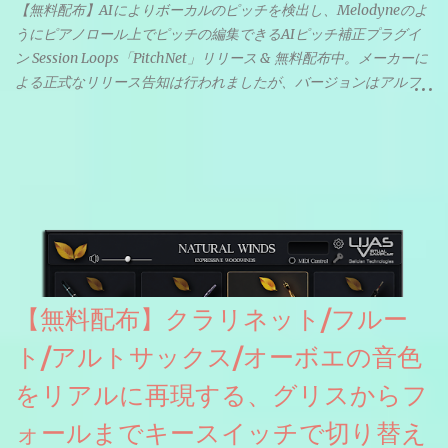
【無料配布】AIによりボーカルのピッチを検出し、Melodyneのよ
うにピアノロール上でピッチの編集できるAIピッチ補正プラグイ
ン Session Loops「PitchNet」リリース & 無料配布中。メーカーに
よる正式なリリース告知は行われましたが、バージョンはアルフ
ァと記載されているようなので今後アップデートで細かいバグな
どが修正されていくのだと思われます。筆者もざっくりと確認し
たところ動作は問題なさそうです。KVR Developer Challenge
2026に出品されている製品になります。国内代理店でも取り扱い
のあるDrumNetのメーカーです。調べたところによるとオープン
ソースを元に設計・改良した製品のようです。
【無料配布】クラリネット/フルー
ト/アルトサックス/オーボエの音色
をリアルに再現する、グリスからフ
ォールまでキースイッチで切り替え