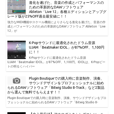
進化を遂げた、音楽の作成とパフォーマンスの
ための革新的なDAWソフトウェア
Ableton「Live 12」各種エディションとアップグ
レード版が25%OFF過去最安値に！！
強力なMIDI機能やスケール機能によりさらなる進化を遂げた、音楽の作
成とパフォーマンスのための革新的なDAWソフトウェア Ableton「Live
12」が
K-Popサウンドに最適化されたドラム音源
UJAM「Beatmaker IDOL」が87%OFF、1,100円
に！！
K-Popサウンドに最適化されたドラム音源
UJAM「Beatmaker IDOL」が87%OFF、1,100円。IDOLは、K-Popビー
トの明るくハイパー
Plugin Boutiqueでの購入時に音楽制作、演奏、
サウンドデザインをプロフェッショナルに始め
られるDAWソフトウェア「Bitwig Studio 8-Track」など2製品
から選んで無料でもらえます！！
Plugin Boutiqueでの購入時に音楽制作、演奏、サウンドデザインをプロ
フェッショナルに始められるDAWソフトウェア「Bitwig Studio 8-