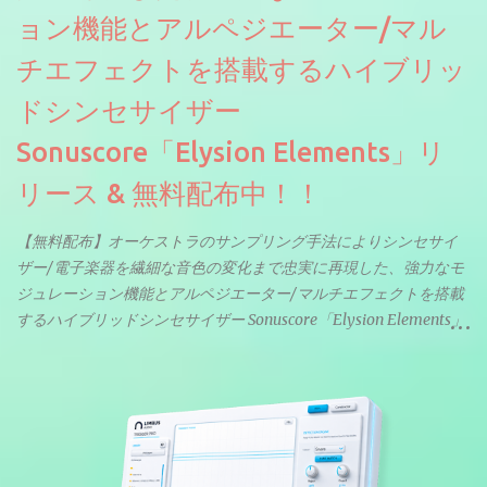
ョン機能とアルペジエーター/マル
チエフェクトを搭載するハイブリッ
ドシンセサイザー
Sonuscore「Elysion Elements」リ
リース & 無料配布中！！
【無料配布】オーケストラのサンプリング手法によりシンセサイ
ザー/電子楽器を繊細な音色の変化まで忠実に再現した、強力なモ
ジュレーション機能とアルペジエーター/マルチエフェクトを搭載
するハイブリッドシンセサイザー Sonuscore「Elysion Elements」
リリース & 無料配布中。Elysion 2からライブラリを抜粋した製品
です。パフォーマンス機能とエディット機能以外全ての機能が使
えるようになっています。総容量も7GBを超えます。複数の設定に
より音色が作りこまれているため、あらかじめアルペジオがプロ
グラムされているプリセットも多いですが、アルペジオを切るこ
とももちろんできます。 ほとんどのシンセライブラリは、音を一