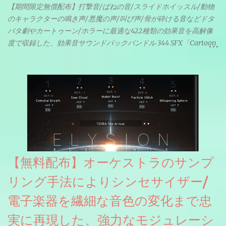
【期間限定無償配布】打撃音/ばねの音/スライドホイッスル/動物
のキャラクターの鳴き声/悪魔の声/叫び声/骨が砕ける音などドタ
バタ劇やカートゥーン/ホラーに最適な422種類の効果音を高解像
度で収録した、効果音サウンドパックバンドル 344 SFX「Cartoon
& Horror FX」(通常118ドル)が期間限定無償配布中。サンプリン
グレート等もしっかりと業界水準を満たしております。
【無料配布】オーケストラのサンプ
リング手法によりシンセサイザー/
電子楽器を繊細な音色の変化まで忠
実に再現した、強力なモジュレーシ