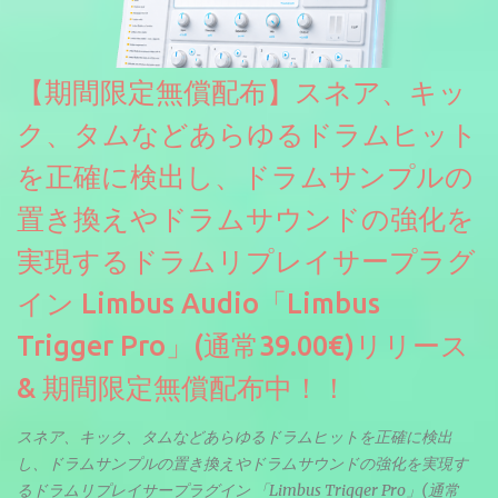
度サンプリングしてベロシティで音量を調整します。 しかし、
ELYSIONは違います。ビンテージシンセを含む様々な音源から、
複数のベロシティレイヤーにわたって録音し、各レイヤーを整形
【期間限定無償配布】スネア、キッ
することで、弱く演奏した場合と強く演奏した場合で、全く異な
る音色が得られます。単に音量を変えただけの同じ音ではありま
ク、タムなどあらゆるドラムヒット
せん。
を正確に検出し、ドラムサンプルの
置き換えやドラムサウンドの強化を
実現するドラムリプレイサープラグ
イン Limbus Audio「Limbus
Trigger Pro」(通常39.00€)リリース
& 期間限定無償配布中！！
スネア、キック、タムなどあらゆるドラムヒットを正確に検出
し、ドラムサンプルの置き換えやドラムサウンドの強化を実現す
るドラムリプレイサープラグイン 「Limbus Trigger Pro」(通常