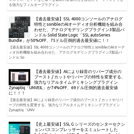
る強力なフィルタープラグイン
【過去最安値】SSL 4000コンソールのアナログ
特性とsonibleのAIオーディオ分析機能を組み合
わせた、アナログモデリングプラグイン3製品バ
ンドル Solid State Logic「SSL autoSeries
Bundle」が50%OFF、75ドル圧倒的過去最安値に！！
【過去最安値】SSL 4000コンソールのアナログ特性とsonibleのAIオーデ
ィオ分析機能を組み合わせた、アナログモデリングプラグイン3製品バ
ンドル So
【過去最安値】AIにより録音のリバーブ成分の
ブースト / カットやリバーブの特性を変更する、
強力なリアルタイムデミキシングプラグイン
Zynaptiq「UNVEIL」が74%OFF、69ドル圧倒的過去最安値
に！！！
【過去最安値】AIにより録音のリバーブ成分のブースト / カットやリバ
ーブの特性を変更する、強力なリアルタイムデミキシングプラグイン
Zynaptiq「UNV
【史上最安値】SSL G シリーズのセンターセクシ
ョンバスコンプレッサーをエミュレートした