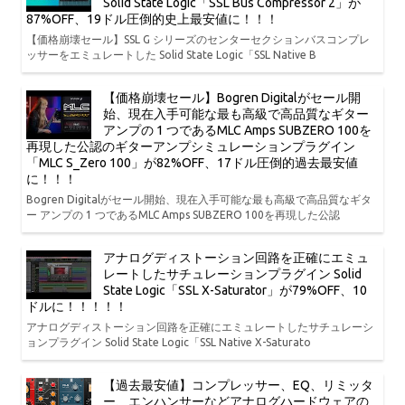
Solid State Logic「SSL Bus Compressor 2」が
87%OFF、19ドル圧倒的史上最安値に！！！
【価格崩壊セール】SSL G シリーズのセンターセクションバスコンプレ
ッサーをエミュレートした Solid State Logic「SSL Native B
【価格崩壊セール】Bogren Digitalがセール開
始、現在入手可能な最も高級で高品質なギター
アンプの 1 つであるMLC Amps SUBZERO 100を
再現した公認のギターアンプシミュレーションプラグイン
「MLC S_Zero 100」が82%OFF、17ドル圧倒的過去最安値
に！！！
Bogren Digitalがセール開始、現在入手可能な最も高級で高品質なギタ
ー アンプの 1 つであるMLC Amps SUBZERO 100を再現した公認
アナログディストーション回路を正確にエミュ
レートしたサチュレーションプラグイン Solid
State Logic「SSL X-Saturator」が79%OFF、10
ドルに！！！！！
アナログディストーション回路を正確にエミュレートしたサチュレーシ
ョンプラグイン Solid State Logic「SSL Native X-Saturato
【過去最安値】コンプレッサー、EQ、リミッタ
ー、エンハンサーなどアナログハードウェアの