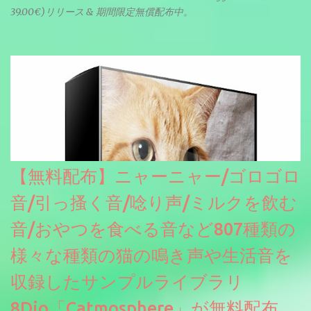
39.00€)リリース & 期間限定無償配布中。
【無料配布】ニャーニャー/ゴロゴロ
音/引っ搔く音/唸り声/ミルクを飲む
音/おやつを食べる音など807種類の
様々な種類の猫の鳴き声や生活音を
収録したサンプルライブラリ
8Dio「Catmosphere」が無料配布