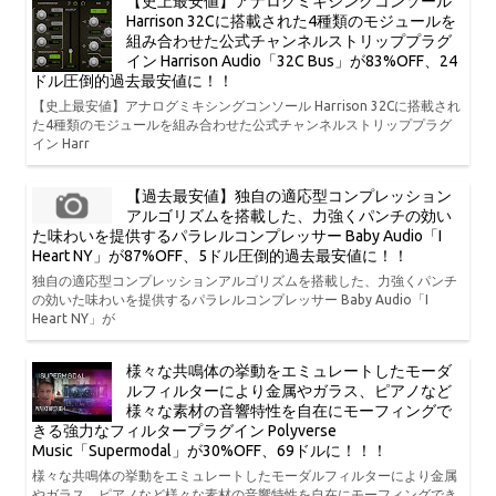
【史上最安値】アナログミキシングコンソール
Harrison 32Cに搭載された4種類のモジュールを
組み合わせた公式チャンネルストリッププラグ
イン Harrison Audio「32C Bus」が83%OFF、24
ドル圧倒的過去最安値に！！
【史上最安値】アナログミキシングコンソール Harrison 32Cに搭載され
た4種類のモジュールを組み合わせた公式チャンネルストリッププラグ
イン Harr
【過去最安値】独自の適応型コンプレッション
アルゴリズムを搭載した、力強くパンチの効い
た味わいを提供するパラレルコンプレッサー Baby Audio「I
Heart NY」が87%OFF、5ドル圧倒的過去最安値に！！
独自の適応型コンプレッションアルゴリズムを搭載した、力強くパンチ
の効いた味わいを提供するパラレルコンプレッサー Baby Audio「I
Heart NY」が
様々な共鳴体の挙動をエミュレートしたモーダ
ルフィルターにより金属やガラス、ピアノなど
様々な素材の音響特性を自在にモーフィングで
きる強力なフィルタープラグイン Polyverse
Music「Supermodal」が30%OFF、69ドルに！！！
様々な共鳴体の挙動をエミュレートしたモーダルフィルターにより金属
やガラス、ピアノなど様々な素材の音響特性を自在にモーフィングでき