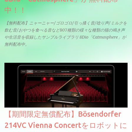
中！！
【無料配布】ニャーニャー/ゴロゴロ/引っ搔く音/唸り声/ミルクを
飲む音/おやつを食べる音など807種類の様々な種類の猫の鳴き声
や生活音を収録したサンプルライブラリ 8Dio「Catmosphere」が
無料配布中。
【期間限定無償配布】Bösendorfer
214VC Vienna Concertをロボットに