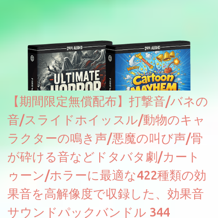
【期間限定無償配布】打撃音/バネの
音/スライドホイッスル/動物のキャ
ラクターの鳴き声/悪魔の叫び声/骨
が砕ける音などドタバタ劇/カート
ゥーン/ホラーに最適な422種類の効
果音を高解像度で収録した、効果音
サウンドパックバンドル 344