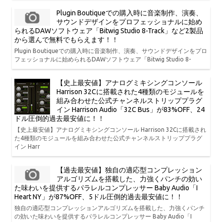
Plugin Boutiqueでの購入時に音楽制作、演奏、
サウンドデザインをプロフェッショナルに始め
られるDAWソフトウェア「Bitwig Studio 8-Track」など2製品
から選んで無料でもらえます！！
Plugin Boutiqueでの購入時に音楽制作、演奏、サウンドデザインをプロ
フェッショナルに始められるDAWソフトウェア「Bitwig Studio 8-
【史上最安値】アナログミキシングコンソール
Harrison 32Cに搭載された4種類のモジュールを
組み合わせた公式チャンネルストリッププラグ
イン Harrison Audio「32C Bus」が83%OFF、24
ドル圧倒的過去最安値に！！
【史上最安値】アナログミキシングコンソール Harrison 32Cに搭載され
た4種類のモジュールを組み合わせた公式チャンネルストリッププラグ
イン Harr
【過去最安値】独自の適応型コンプレッション
アルゴリズムを搭載した、力強くパンチの効い
た味わいを提供するパラレルコンプレッサー Baby Audio「I
Heart NY」が87%OFF、5ドル圧倒的過去最安値に！！
独自の適応型コンプレッションアルゴリズムを搭載した、力強くパンチ
の効いた味わいを提供するパラレルコンプレッサー Baby Audio「I