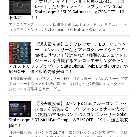
アナログディストーション回路を正確にエミュ
レートしたサチュレーションプラグイン Solid
State Logic「SSL X-Saturator」が79%OFF、10
ドルに！！！！！
アナログディストーション回路を正確にエミュレートしたサチュレーシ
ョンプラグイン Solid State Logic「SSL Native X-Saturato
【過去最安値】コンプレッサー、EQ、リミッタ
ー、エンハンサーなどアナログハードウェアの
銘機に基づいて設計された7種類のエフェクトモ
ジュールを搭載するアナログモデリングチャン
ネルストリッププラグイン Slate Digital「Mix Bundle One」が
50%OFF、49ドル過去最安値に！！
【過去最安値】コンプレッサー、EQ、リミッター、エンハンサーなどア
ナログハードウェアの銘機に基づいて設計された7種類のエフェクトモ
ジュールを搭載するアナログモ
【過去最安値】 3バンドのSSLグルーコンプレッ
ションを実現する、プロフェッショナルのため
の究極のマルチバンドバスコンプレッサー Solid
State Logic「G3 MultiBusComp」が71%OFF、29ドル過去最安
値に！！！
【過去最安値】 3バンドのSSLグルーコンプレッションを実現する、プロ