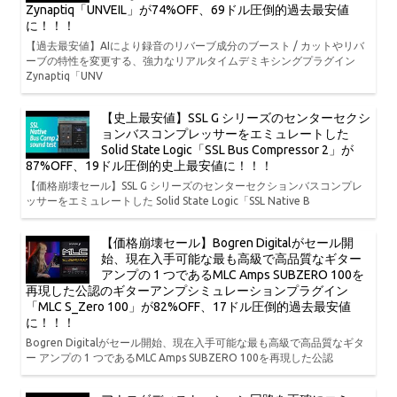
Zynaptiq「UNVEIL」が74%OFF、69ドル圧倒的過去最安値
に！！！
【過去最安値】AIにより録音のリバーブ成分のブースト / カットやリバ
ーブの特性を変更する、強力なリアルタイムデミキシングプラグイン
Zynaptiq「UNV
【史上最安値】SSL G シリーズのセンターセクシ
ョンバスコンプレッサーをエミュレートした
Solid State Logic「SSL Bus Compressor 2」が
87%OFF、19ドル圧倒的史上最安値に！！！
【価格崩壊セール】SSL G シリーズのセンターセクションバスコンプレ
ッサーをエミュレートした Solid State Logic「SSL Native B
【価格崩壊セール】Bogren Digitalがセール開
始、現在入手可能な最も高級で高品質なギター
アンプの 1 つであるMLC Amps SUBZERO 100を
再現した公認のギターアンプシミュレーションプラグイン
「MLC S_Zero 100」が82%OFF、17ドル圧倒的過去最安値
に！！！
Bogren Digitalがセール開始、現在入手可能な最も高級で高品質なギタ
ー アンプの 1 つであるMLC Amps SUBZERO 100を再現した公認