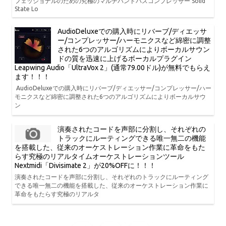
フェッショナルのための究極のマルチバンドバスコンプレッサー Solid
State Lo
AudioDeluxeでの購入時にリバーブ/ディエッサ
ー/コンプレッサー/ハーモニクスなど綿密に調整
された6つのアルゴリズムによりボーカルサウン
ドの質を迅速に上げるボーカルプラグイン
Leapwing Audio「UltraVox 2」(通常79.00ドル)が無料でもらえ
ます！！！
AudioDeluxeでの購入時にリバーブ/ディエッサー/コンプレッサー/ハー
モニクスなど綿密に調整された6つのアルゴリズムによりボーカルサウ
ン
演奏されたコードを声部に分割し、それぞれの
トラックにルーティングできる唯一無二の機能
を搭載した、従来のオーケストレーション作業に革命をもた
らす究極のリアルタイムオーケストレーションツール
Nextmidi「Divisimate 2」が20%OFFに！！！
演奏されたコードを声部に分割し、それぞれのトラックにルーティング
できる唯一無二の機能を搭載した、従来のオーケストレーション作業に
革命をもたらす究極のリアルタ