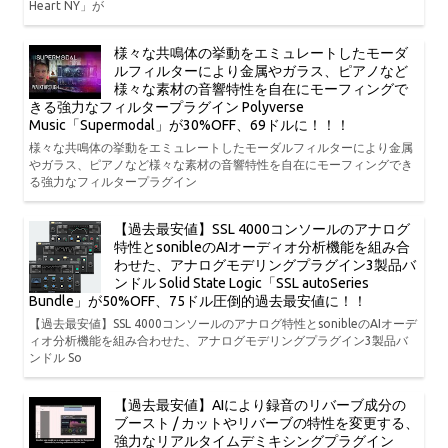
Heart NY」が
様々な共鳴体の挙動をエミュレートしたモーダ
ルフィルターにより金属やガラス、ピアノなど
様々な素材の音響特性を自在にモーフィングで
きる強力なフィルタープラグイン Polyverse
Music「Supermodal」が30%OFF、69ドルに！！！
様々な共鳴体の挙動をエミュレートしたモーダルフィルターにより金属
やガラス、ピアノなど様々な素材の音響特性を自在にモーフィングでき
る強力なフィルタープラグイン
【過去最安値】SSL 4000コンソールのアナログ
特性とsonibleのAIオーディオ分析機能を組み合
わせた、アナログモデリングプラグイン3製品バ
ンドル Solid State Logic「SSL autoSeries
Bundle」が50%OFF、75ドル圧倒的過去最安値に！！
【過去最安値】SSL 4000コンソールのアナログ特性とsonibleのAIオーデ
ィオ分析機能を組み合わせた、アナログモデリングプラグイン3製品バ
ンドル So
【過去最安値】AIにより録音のリバーブ成分の
ブースト / カットやリバーブの特性を変更する、
強力なリアルタイムデミキシングプラグイン