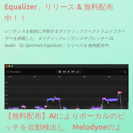
Equalizer」リリース & 無料配布
中！！
レゾナンスを動的に抑制するダイナミックスペクトラムイコライ
ザーを搭載した、ダイナミックレゾナンスサプレッサー ZL
Audio「ZL Spectrum Equalizer」リリース & 無料配布中。
【無料配布】AIによりボーカルのピ
ッチを自動検出し、Melodyneのよ