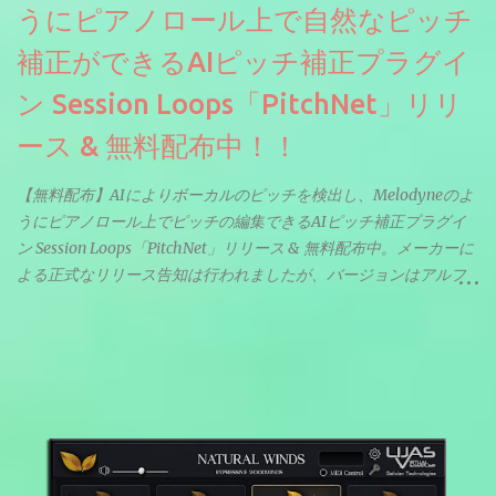
うにピアノロール上で自然なピッチ
補正ができるAIピッチ補正プラグイ
ン Session Loops「PitchNet」リリ
ース & 無料配布中！！
【無料配布】AIによりボーカルのピッチを検出し、Melodyneのよ
うにピアノロール上でピッチの編集できるAIピッチ補正プラグイ
ン Session Loops「PitchNet」リリース & 無料配布中。メーカーに
よる正式なリリース告知は行われましたが、バージョンはアルフ
ァと記載されているようなので今後アップデートで細かいバグな
どが修正されていくのだと思われます。筆者もざっくりと確認し
たところ動作は問題なさそうです。KVR Developer Challenge
2026に出品されている製品になります。国内代理店でも取り扱い
のあるDrumNetのメーカーです。調べたところによるとオープン
ソースを元に設計・改良した製品のようです。