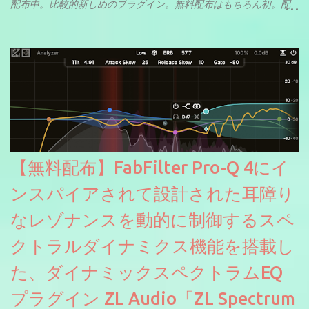
配布中。比較的新しめのプラグイン。無料配布はもちろん初。配
信やナレーションにもぴったり。ボーカルミックスやVTuberさん
にも。
【無料配布】FabFilter Pro-Q 4にイ
ンスパイアされて設計された耳障り
なレゾナンスを動的に制御するスペ
クトラルダイナミクス機能を搭載し
た、ダイナミックスペクトラムEQ
プラグイン ZL Audio「ZL Spectrum