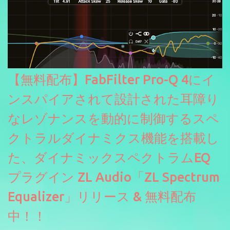
【無料配布】FabFilter Pro-Q 4にイ
ンスパイアされて設計された耳障り
なレゾナンスを動的に制御するスペ
クトラルダイナミクス機能を搭載し
た、ダイナミックスペクトラムEQ
プラグイン ZL Audio「ZL Spectrum
Equalizer」リリース & 無料配布
中！！