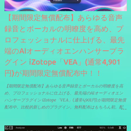
【期間限定無償配布】あらゆる音声
録音とボーカルの明瞭度を高め、プ
ロフェッショナルに仕上げる、最先
端のAIオーディオエンハンサープラ
グイン iZotope「VEA」(通常4,901
円)が期間限定無償配布中！！
【期間限定無償配布】あらゆる音声録音とボーカルの明瞭度を高
め、プロフェッショナルに仕上げる、最先端のAIオーディオエン
ハンサープラグイン iZotope「VEA」(通常4,901円)が期間限定無償
配布中。比較的新しめのプラグイン。無料配布はもちろん初。配
信やナレーションにもぴったり。ボーカルミックスやVTuberさん
にも。