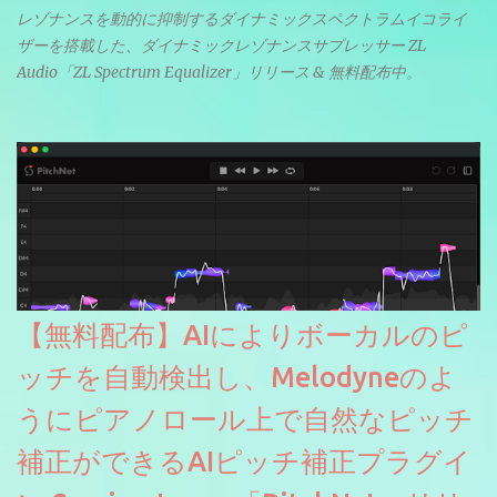
レゾナンスを動的に抑制するダイナミックスペクトラムイコライ
ザーを搭載した、ダイナミックレゾナンスサプレッサー ZL
Audio「ZL Spectrum Equalizer」リリース & 無料配布中。
【無料配布】AIによりボーカルのピ
ッチを自動検出し、Melodyneのよ
うにピアノロール上で自然なピッチ
補正ができるAIピッチ補正プラグイ