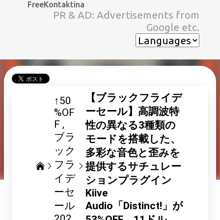
FreeKontaktina
スキップしてメイン コンテンツに移動
PR & AD: Advertisements from
Google etc.
【ブラックフライデ
↑50
ーセール】高調波特
%OF
F
性の異なる3種類の
ブラ
モードを搭載した、
ック
多彩な音色と歪みを
フラ
提供するサチュレー
イデ
ションプラグイン
ーセ
Kiive
ール
Audio「Distinct!」が
202
53%OFF、11ドル