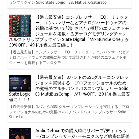
ョンプラグイン Solid State Logic「SSL Native X-Saturato
【過去最安値】コンプレッサー、EQ、リミッタ
ー、エンハンサーなどアナログハードウェアの
銘機に基づいて設計された7種類のエフェクトモ
ジュールを搭載するアナログモデリングチャン
ネルストリッププラグイン Slate Digital「Mix Bundle One」が
50%OFF、49ドル過去最安値に！！
【過去最安値】コンプレッサー、EQ、リミッター、エンハンサーなどア
ナログハードウェアの銘機に基づいて設計された7種類のエフェクトモ
ジュールを搭載するアナログモ
【過去最安値】 3バンドのSSLグルーコンプレッ
ションを実現する、プロフェッショナルのため
の究極のマルチバンドバスコンプレッサー Solid
State Logic「G3 MultiBusComp」が71%OFF、29ドル過去最安
値に！！！
【過去最安値】 3バンドのSSLグルーコンプレッションを実現する、プロ
フェッショナルのための究極のマルチバンドバスコンプレッサー Solid
State Lo
AudioDeluxeでの購入時にリバーブ/ディエッサ
ー/コンプレッサー/ハーモニクスなど綿密に調整