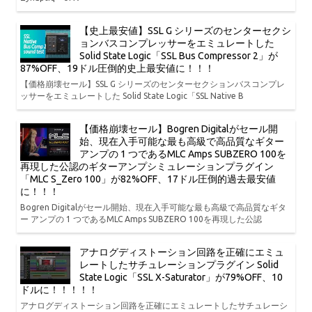
【史上最安値】SSL G シリーズのセンターセクシ
ョンバスコンプレッサーをエミュレートした
Solid State Logic「SSL Bus Compressor 2」が
87%OFF、19ドル圧倒的史上最安値に！！！
【価格崩壊セール】SSL G シリーズのセンターセクションバスコンプレ
ッサーをエミュレートした Solid State Logic「SSL Native B
【価格崩壊セール】Bogren Digitalがセール開
始、現在入手可能な最も高級で高品質なギター
アンプの 1 つであるMLC Amps SUBZERO 100を
再現した公認のギターアンプシミュレーションプラグイン
「MLC S_Zero 100」が82%OFF、17ドル圧倒的過去最安値
に！！！
Bogren Digitalがセール開始、現在入手可能な最も高級で高品質なギタ
ー アンプの 1 つであるMLC Amps SUBZERO 100を再現した公認
アナログディストーション回路を正確にエミュ
レートしたサチュレーションプラグイン Solid
State Logic「SSL X-Saturator」が79%OFF、10
ドルに！！！！！
アナログディストーション回路を正確にエミュレートしたサチュレーシ