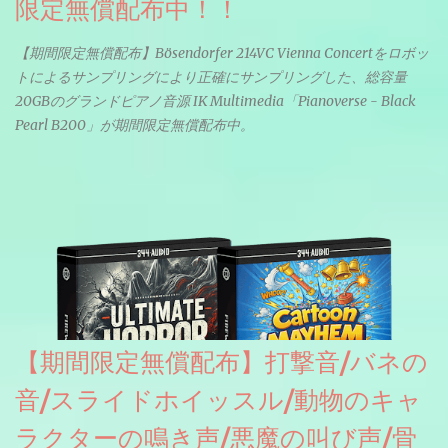
限定無償配布中！！
【期間限定無償配布】Bösendorfer 214VC Vienna Concertをロボッ
トによるサンプリングにより正確にサンプリングした、総容量
20GBのグランドピアノ音源 IK Multimedia「Pianoverse - Black
Pearl B200」が期間限定無償配布中。
【期間限定無償配布】打撃音/バネの
音/スライドホイッスル/動物のキャ
ラクターの鳴き声/悪魔の叫び声/骨