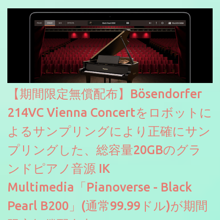
【期間限定無償配布】Bösendorfer
214VC Vienna Concertをロボットに
よるサンプリングにより正確にサン
プリングした、総容量20GBのグラ
ンドピアノ音源 IK
Multimedia「Pianoverse - Black
Pearl B200」(通常99.99ドル)が期間