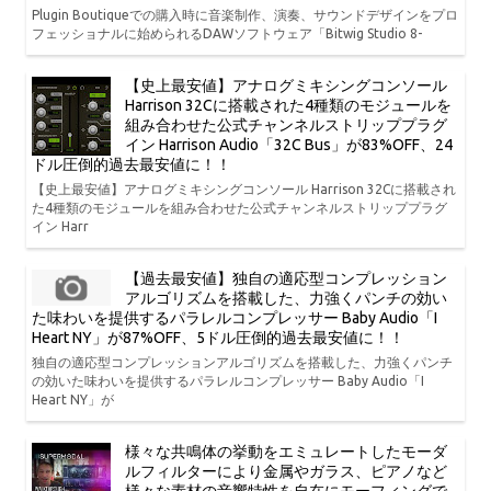
Plugin Boutiqueでの購入時に音楽制作、演奏、サウンドデザインをプロ
フェッショナルに始められるDAWソフトウェア「Bitwig Studio 8-
【史上最安値】アナログミキシングコンソール
Harrison 32Cに搭載された4種類のモジュールを
組み合わせた公式チャンネルストリッププラグ
イン Harrison Audio「32C Bus」が83%OFF、24
ドル圧倒的過去最安値に！！
【史上最安値】アナログミキシングコンソール Harrison 32Cに搭載され
た4種類のモジュールを組み合わせた公式チャンネルストリッププラグ
イン Harr
【過去最安値】独自の適応型コンプレッション
アルゴリズムを搭載した、力強くパンチの効い
た味わいを提供するパラレルコンプレッサー Baby Audio「I
Heart NY」が87%OFF、5ドル圧倒的過去最安値に！！
独自の適応型コンプレッションアルゴリズムを搭載した、力強くパンチ
の効いた味わいを提供するパラレルコンプレッサー Baby Audio「I
Heart NY」が
様々な共鳴体の挙動をエミュレートしたモーダ
ルフィルターにより金属やガラス、ピアノなど
様々な素材の音響特性を自在にモーフィングで