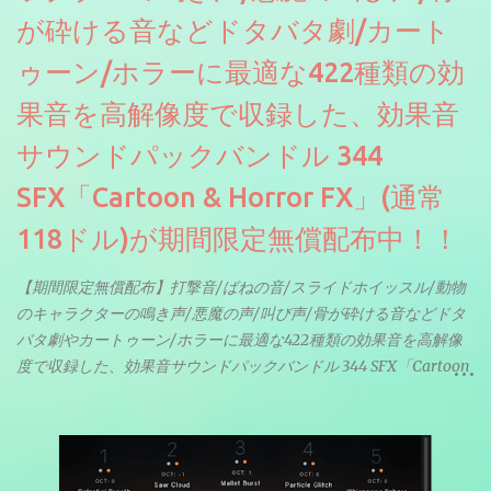
が砕ける音などドタバタ劇/カート
ゥーン/ホラーに最適な422種類の効
果音を高解像度で収録した、効果音
サウンドパックバンドル 344
SFX「Cartoon & Horror FX」(通常
118ドル)が期間限定無償配布中！！
【期間限定無償配布】打撃音/ばねの音/スライドホイッスル/動物
のキャラクターの鳴き声/悪魔の声/叫び声/骨が砕ける音などドタ
バタ劇やカートゥーン/ホラーに最適な422種類の効果音を高解像
度で収録した、効果音サウンドパックバンドル 344 SFX「Cartoon
& Horror FX」(通常118ドル)が期間限定無償配布中。サンプリン
グレート等もしっかりと業界水準を満たしております。