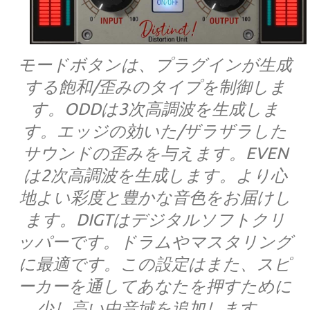
モードボタンは、プラグインが生成
する飽和/歪みのタイプを制御しま
す。ODDは3次高調波を生成しま
す。エッジの効いた/ザラザラした
サウンドの歪みを与えます。EVEN
は2次高調波を生成します。より心
地よい彩度と豊かな音色をお届けし
ます。DIGTはデジタルソフトクリ
ッパーです。ドラムやマスタリング
に最適です。この設定はまた、スピ
ーカーを通してあなたを押すために
少し高い中音域を追加します。