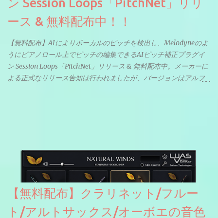
ン Session Loops「PitchNet」リリ
ース & 無料配布中！！
【無料配布】AIによりボーカルのピッチを検出し、Melodyneのよ
うにピアノロール上でピッチの編集できるAIピッチ補正プラグイ
ン Session Loops「PitchNet」リリース & 無料配布中。メーカーに
よる正式なリリース告知は行われましたが、バージョンはアルフ
ァと記載されているようなので今後アップデートで細かいバグな
どが修正されていくのだと思われます。筆者もざっくりと確認し
たところ動作は問題なさそうです。KVR Developer Challenge
2026に出品されている製品になります。国内代理店でも取り扱い
のあるDrumNetのメーカーです。調べたところによるとオープン
ソースを元に設計・改良した製品のようです。
【無料配布】クラリネット/フルー
ト/アルトサックス/オーボエの音色