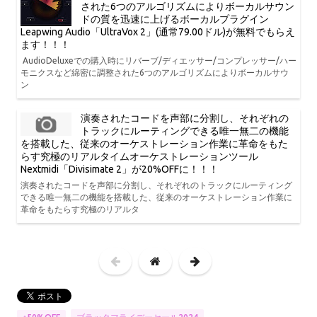
された6つのアルゴリズムによりボーカルサウン
ドの質を迅速に上げるボーカルプラグイン
Leapwing Audio「UltraVox 2」(通常79.00ドル)が無料でもらえ
ます！！！
AudioDeluxeでの購入時にリバーブ/ディエッサー/コンプレッサー/ハー
モニクスなど綿密に調整された6つのアルゴリズムによりボーカルサウ
ン
演奏されたコードを声部に分割し、それぞれの
トラックにルーティングできる唯一無二の機能
を搭載した、従来のオーケストレーション作業に革命をもた
らす究極のリアルタイムオーケストレーションツール
Nextmidi「Divisimate 2」が20%OFFに！！！
演奏されたコードを声部に分割し、それぞれのトラックにルーティング
できる唯一無二の機能を搭載した、従来のオーケストレーション作業に
革命をもたらす究極のリアルタ