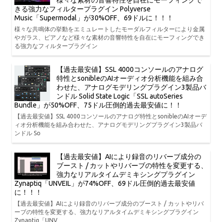
きる強力なフィルタープラグイン Polyverse
Music「Supermodal」が30%OFF、69ドルに！！！
様々な共鳴体の挙動をエミュレートしたモーダルフィルターにより金属
やガラス、ピアノなど様々な素材の音響特性を自在にモーフィングでき
る強力なフィルタープラグイン
【過去最安値】SSL 4000コンソールのアナログ
特性とsonibleのAIオーディオ分析機能を組み合
わせた、アナログモデリングプラグイン3製品バ
ンドル Solid State Logic「SSL autoSeries
Bundle」が50%OFF、75ドル圧倒的過去最安値に！！
【過去最安値】SSL 4000コンソールのアナログ特性とsonibleのAIオーデ
ィオ分析機能を組み合わせた、アナログモデリングプラグイン3製品バ
ンドル So
【過去最安値】AIにより録音のリバーブ成分の
ブースト / カットやリバーブの特性を変更する、
強力なリアルタイムデミキシングプラグイン
Zynaptiq「UNVEIL」が74%OFF、69ドル圧倒的過去最安値
に！！！
【過去最安値】AIにより録音のリバーブ成分のブースト / カットやリバ
ーブの特性を変更する、強力なリアルタイムデミキシングプラグイン
Zynaptiq「UNV