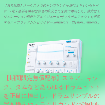
【無料配布】オーケストラのサンプリング手法によりシンセサイ
ザー/電子楽器を繊細な音色の変化まで忠実に再現した、強力なモ
ジュレーション機能とアルペジエーター/マルチエフェクトを搭載
するハイブリッドシンセサイザー Sonuscore「Elysion Elements」
リリース & 無料配布中。Elysion 2からライブラリを抜粋した製品
です。パフォーマンス機能とエディット機能以外全ての機能が使
えるようになっています。総容量も7GBを超えます。複数の設定に
より音色が作りこまれているため、あらかじめアルペジオがプロ
グラムされているプリセットも多いですが、アルペジオを切るこ
とももちろんできます。 ほとんどのシンセライブラリは、音を一
度サンプリングしてベロシティで音量を調整します。 しかし、
ELYSIONは違います。ビンテージシンセを含む様々な音源から、
複数のベロシティレイヤーにわたって録音し、各レイヤーを整形
【期間限定無償配布】スネア、キッ
することで、弱く演奏した場合と強く演奏した場合で、全く異な
る音色が得られます。単に音量を変えただけの同じ音ではありま
ク、タムなどあらゆるドラムヒット
せん。
を正確に検出し、ドラムサンプルの
置き換えやドラムサウンドの強化を