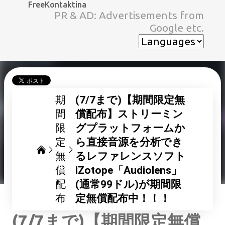
FreeKontaktina
スキップしてメイン コンテンツに移動
PR & AD: Advertisements from
Google etc.
期
(7/7まで)【期間限定無
間
償配布】ストリーミン
限
グプラットフォームか
定
ら直接音源を分析でき
無
るレファレンスソフト
償
iZotope「Audiolens」
配
(通常99ドル)が期間限
布
定無償配布中！！！
(7/7まで)【期間限定無償