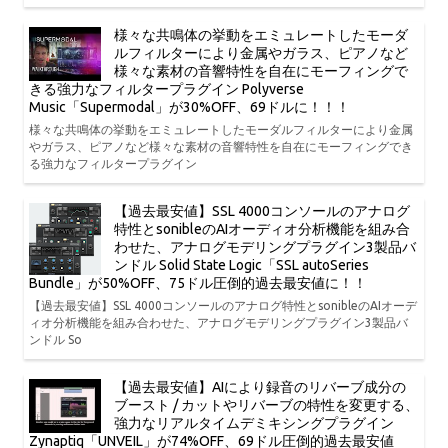
様々な共鳴体の挙動をエミュレートしたモーダ
ルフィルターにより金属やガラス、ピアノなど
様々な素材の音響特性を自在にモーフィングで
きる強力なフィルタープラグイン Polyverse
Music「Supermodal」が30%OFF、69ドルに！！！
様々な共鳴体の挙動をエミュレートしたモーダルフィルターにより金属
やガラス、ピアノなど様々な素材の音響特性を自在にモーフィングでき
る強力なフィルタープラグイン
【過去最安値】SSL 4000コンソールのアナログ
特性とsonibleのAIオーディオ分析機能を組み合
わせた、アナログモデリングプラグイン3製品バ
ンドル Solid State Logic「SSL autoSeries
Bundle」が50%OFF、75ドル圧倒的過去最安値に！！
【過去最安値】SSL 4000コンソールのアナログ特性とsonibleのAIオーデ
ィオ分析機能を組み合わせた、アナログモデリングプラグイン3製品バ
ンドル So
【過去最安値】AIにより録音のリバーブ成分の
ブースト / カットやリバーブの特性を変更する、
強力なリアルタイムデミキシングプラグイン
Zynaptiq「UNVEIL」が74%OFF、69ドル圧倒的過去最安値