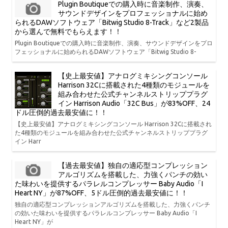
Plugin Boutiqueでの購入時に音楽制作、演奏、
サウンドデザインをプロフェッショナルに始め
られるDAWソフトウェア「Bitwig Studio 8-Track」など2製品
から選んで無料でもらえます！！
Plugin Boutiqueでの購入時に音楽制作、演奏、サウンドデザインをプロ
フェッショナルに始められるDAWソフトウェア「Bitwig Studio 8-
【史上最安値】アナログミキシングコンソール
Harrison 32Cに搭載された4種類のモジュールを
組み合わせた公式チャンネルストリッププラグ
イン Harrison Audio「32C Bus」が83%OFF、24
ドル圧倒的過去最安値に！！
【史上最安値】アナログミキシングコンソール Harrison 32Cに搭載され
た4種類のモジュールを組み合わせた公式チャンネルストリッププラグ
イン Harr
【過去最安値】独自の適応型コンプレッション
アルゴリズムを搭載した、力強くパンチの効い
た味わいを提供するパラレルコンプレッサー Baby Audio「I
Heart NY」が87%OFF、5ドル圧倒的過去最安値に！！
独自の適応型コンプレッションアルゴリズムを搭載した、力強くパンチ
の効いた味わいを提供するパラレルコンプレッサー Baby Audio「I
Heart NY」が