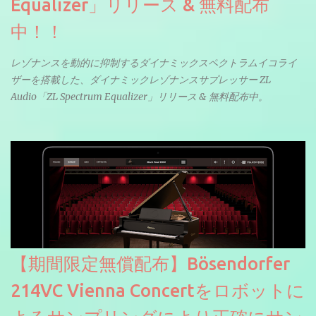
Equalizer」リリース & 無料配布
中！！
レゾナンスを動的に抑制するダイナミックスペクトラムイコライ
ザーを搭載した、ダイナミックレゾナンスサプレッサー ZL
Audio「ZL Spectrum Equalizer」リリース & 無料配布中。
【期間限定無償配布】Bösendorfer
214VC Vienna Concertをロボットに