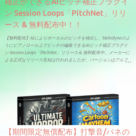
補正ができるAIピッチ補正プラグイ
ン Session Loops「PitchNet」リリ
ース & 無料配布中！！
【無料配布】AIによりボーカルのピッチを検出し、Melodyneのよ
うにピアノロール上でピッチの編集できるAIピッチ補正プラグイ
ン Session Loops「PitchNet」リリース & 無料配布中。メーカーに
よる正式なリリース告知は行われましたが、バージョンはアルフ
ァと記載されているようなので今後アップデートで細かいバグな
どが修正されていくのだと思われます。筆者もざっくりと確認し
たところ動作は問題なさそうです。KVR Developer Challenge
2026に出品されている製品になります。国内代理店でも取り扱い
のあるDrumNetのメーカーです。調べたところによるとオープン
ソースを元に設計・改良した製品のようです。
【期間限定無償配布】打撃音/バネの