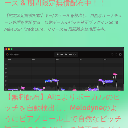
ース & 期間限定無償配布中！！
【期間限定無償配布】キー/スケールを検出し、自然なオートチュ
ーン処理を実現する、自動ボーカルピッチ補正プラグイン Saint
Mike DSP「PitchCure」リリース & 期間限定無償配布中。
【無料配布】AIによりボーカルのピ
ッチを自動検出し、Melodyneのよ
うにピアノロール上で自然なピッチ