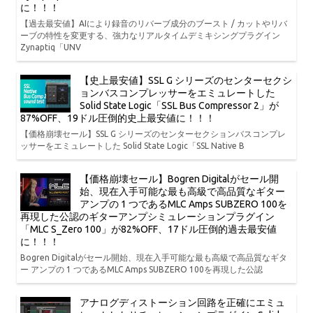
に！！！
【過去最安値】AIにより録音のリバーブ成分のブースト / カットやリバ
ーブの特性を変更する、強力なリアルタイムデミキシングプラグイン
Zynaptiq「UNV
【史上最安値】SSL G シリーズのセンターセクシ
ョンバスコンプレッサーをエミュレートした
Solid State Logic「SSL Bus Compressor 2」が
87%OFF、19ドル圧倒的史上最安値に！！！
【価格崩壊セール】SSL G シリーズのセンターセクションバスコンプレ
ッサーをエミュレートした Solid State Logic「SSL Native B
【価格崩壊セール】Bogren Digitalがセール開
始、現在入手可能な最も高級で高品質なギター
アンプの 1 つであるMLC Amps SUBZERO 100を
再現した公認のギターアンプシミュレーションプラグイン
「MLC S_Zero 100」が82%OFF、17ドル圧倒的過去最安値
に！！！
Bogren Digitalがセール開始、現在入手可能な最も高級で高品質なギタ
ー アンプの 1 つであるMLC Amps SUBZERO 100を再現した公認
アナログディストーション回路を正確にエミュ