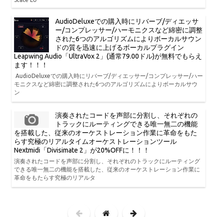
AudioDeluxeでの購入時にリバーブ/ディエッサ
ー/コンプレッサー/ハーモニクスなど綿密に調整
された6つのアルゴリズムによりボーカルサウン
ドの質を迅速に上げるボーカルプラグイン
Leapwing Audio「UltraVox 2」(通常79.00ドル)が無料でもらえ
ます！！！
AudioDeluxeでの購入時にリバーブ/ディエッサー/コンプレッサー/ハー
モニクスなど綿密に調整された6つのアルゴリズムによりボーカルサウ
ン
演奏されたコードを声部に分割し、それぞれの
トラックにルーティングできる唯一無二の機能
を搭載した、従来のオーケストレーション作業に革命をもた
らす究極のリアルタイムオーケストレーションツール
Nextmidi「Divisimate 2」が20%OFFに！！！
演奏されたコードを声部に分割し、それぞれのトラックにルーティング
できる唯一無二の機能を搭載した、従来のオーケストレーション作業に
革命をもたらす究極のリアルタ