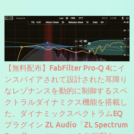
信やナレーションにもぴったり。ボーカルミックスやVTuberさん
にも。
【無料配布】FabFilter Pro-Q 4にイ
ンスパイアされて設計された耳障り
なレゾナンスを動的に制御するスペ
クトラルダイナミクス機能を搭載し
た、ダイナミックスペクトラムEQ
プラグイン ZL Audio「ZL Spectrum