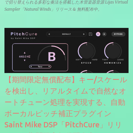
で切り替えられる多彩な奏法を搭載した木管楽器音源 Lijas Virtual
Sampler「Natural Winds」リリース & 無料配布中。
【期間限定無償配布】キー/スケール
を検出し、リアルタイムで自然なオ
ートチューン処理を実現する、自動
ボーカルピッチ補正プラグイン
Saint Mike DSP「PitchCure」リリ