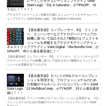
レートしたサチュレーションプラグイン Solid
State Logic「SSL X-Saturator」が79%OFF、10
ドルに！！！！！
アナログディストーション回路を正確にエミュレートしたサチュレーシ
ョンプラグイン Solid State Logic「SSL Native X-Saturato
【過去最安値】コンプレッサー、EQ、リミッタ
ー、エンハンサーなどアナログハードウェアの
銘機に基づいて設計された7種類のエフェクトモ
ジュールを搭載するアナログモデリングチャン
ネルストリッププラグイン Slate Digital「Mix Bundle One」が
50%OFF、49ドル過去最安値に！！
【過去最安値】コンプレッサー、EQ、リミッター、エンハンサーなどア
ナログハードウェアの銘機に基づいて設計された7種類のエフェクトモ
ジュールを搭載するアナログモ
【過去最安値】 3バンドのSSLグルーコンプレッ
ションを実現する、プロフェッショナルのため
の究極のマルチバンドバスコンプレッサー Solid
State Logic「G3 MultiBusComp」が71%OFF、29ドル過去最安
値に！！！
【過去最安値】 3バンドのSSLグルーコンプレッションを実現する、プロ
フェッショナルのための究極のマルチバンドバスコンプレッサー Solid
State Lo