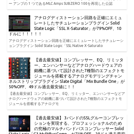
ー アンプの 1 つであるMLC Amps SUBZERO 100を再現した公認
アナログディストーション回路を正確にエミュ
レートしたサチュレーションプラグイン Solid
State Logic「SSL X-Saturator」が79%OFF、10
ドルに！！！！！
アナログディストーション回路を正確にエミュレートしたサチュレーシ
ョンプラグイン Solid State Logic「SSL Native X-Saturato
【過去最安値】コンプレッサー、EQ、リミッタ
ー、エンハンサーなどアナログハードウェアの
銘機に基づいて設計された7種類のエフェクトモ
ジュールを搭載するアナログモデリングチャン
ネルストリッププラグイン Slate Digital「Mix Bundle One」が
50%OFF、49ドル過去最安値に！！
【過去最安値】コンプレッサー、EQ、リミッター、エンハンサーなどア
ナログハードウェアの銘機に基づいて設計された7種類のエフェクトモ
ジュールを搭載するアナログモ
【過去最安値】 3バンドのSSLグルーコンプレッ
ションを実現する、プロフェッショナルのため
の究極のマルチバンドバスコンプレッサー Solid