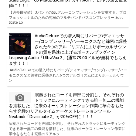
State Logic「G3 MultiBusComp」が71%OFF、29ドル過去最安
値に！！！
【過去最安値】 3バンドのSSLグルーコンプレッションを実現する、プロ
フェッショナルのための究極のマルチバンドバスコンプレッサー Solid
State Lo
AudioDeluxeでの購入時にリバーブ/ディエッサ
ー/コンプレッサー/ハーモニクスなど綿密に調整
された6つのアルゴリズムによりボーカルサウン
ドの質を迅速に上げるボーカルプラグイン
Leapwing Audio「UltraVox 2」(通常79.00ドル)が無料でもらえ
ます！！！
AudioDeluxeでの購入時にリバーブ/ディエッサー/コンプレッサー/ハー
モニクスなど綿密に調整された6つのアルゴリズムによりボーカルサウ
ン
演奏されたコードを声部に分割し、それぞれの
トラックにルーティングできる唯一無二の機能
を搭載した、従来のオーケストレーション作業に革命をもた
らす究極のリアルタイムオーケストレーションツール
Nextmidi「Divisimate 2」が20%OFFに！！！
演奏されたコードを声部に分割し、それぞれのトラックにルーティング
できる唯一無二の機能を搭載した、従来のオーケストレーション作業に
革命をもたらす究極のリアルタ