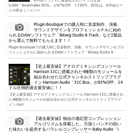
K-Popサウンドに最適化されたドラム音源
UJAM「Beatmaker IDOL」が87%OFF、1,100円。IDOLは、K-Popビー
トの明るくハイパー
Plugin Boutiqueでの購入時に音楽制作、演奏、
サウンドデザインをプロフェッショナルに始め
られるDAWソフトウェア「Bitwig Studio 8-Track」など2製品
から選んで無料でもらえます！！
Plugin Boutiqueでの購入時に音楽制作、演奏、サウンドデザインをプロ
フェッショナルに始められるDAWソフトウェア「Bitwig Studio 8-
【史上最安値】アナログミキシングコンソール
Harrison 32Cに搭載された4種類のモジュールを
組み合わせた公式チャンネルストリッププラグ
イン Harrison Audio「32C Bus」が83%OFF、24
ドル圧倒的過去最安値に！！
【史上最安値】アナログミキシングコンソール Harrison 32Cに搭載され
た4種類のモジュールを組み合わせた公式チャンネルストリッププラグ
イン Harr
【過去最安値】独自の適応型コンプレッション
アルゴリズムを搭載した、力強くパンチの効い
た味わいを提供するパラレルコンプレッサー Baby Audio「I