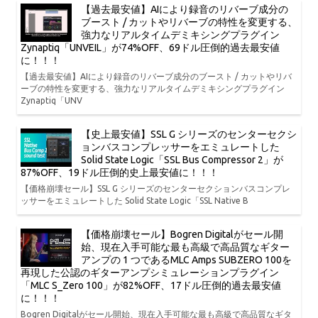
【過去最安値】AIにより録音のリバーブ成分の
ブースト / カットやリバーブの特性を変更する、
強力なリアルタイムデミキシングプラグイン
Zynaptiq「UNVEIL」が74%OFF、69ドル圧倒的過去最安値
に！！！
【過去最安値】AIにより録音のリバーブ成分のブースト / カットやリバ
ーブの特性を変更する、強力なリアルタイムデミキシングプラグイン
Zynaptiq「UNV
【史上最安値】SSL G シリーズのセンターセクシ
ョンバスコンプレッサーをエミュレートした
Solid State Logic「SSL Bus Compressor 2」が
87%OFF、19ドル圧倒的史上最安値に！！！
【価格崩壊セール】SSL G シリーズのセンターセクションバスコンプレ
ッサーをエミュレートした Solid State Logic「SSL Native B
【価格崩壊セール】Bogren Digitalがセール開
始、現在入手可能な最も高級で高品質なギター
アンプの 1 つであるMLC Amps SUBZERO 100を
再現した公認のギターアンプシミュレーションプラグイン
「MLC S_Zero 100」が82%OFF、17ドル圧倒的過去最安値
に！！！
Bogren Digitalがセール開始、現在入手可能な最も高級で高品質なギタ