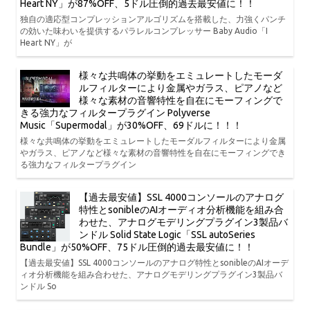
Heart NY」が87%OFF、5ドル圧倒的過去最安値に！！
独自の適応型コンプレッションアルゴリズムを搭載した、力強くパンチ
の効いた味わいを提供するパラレルコンプレッサー Baby Audio「I
Heart NY」が
様々な共鳴体の挙動をエミュレートしたモーダ
ルフィルターにより金属やガラス、ピアノなど
様々な素材の音響特性を自在にモーフィングで
きる強力なフィルタープラグイン Polyverse
Music「Supermodal」が30%OFF、69ドルに！！！
様々な共鳴体の挙動をエミュレートしたモーダルフィルターにより金属
やガラス、ピアノなど様々な素材の音響特性を自在にモーフィングでき
る強力なフィルタープラグイン
【過去最安値】SSL 4000コンソールのアナログ
特性とsonibleのAIオーディオ分析機能を組み合
わせた、アナログモデリングプラグイン3製品バ
ンドル Solid State Logic「SSL autoSeries
Bundle」が50%OFF、75ドル圧倒的過去最安値に！！
【過去最安値】SSL 4000コンソールのアナログ特性とsonibleのAIオーデ
ィオ分析機能を組み合わせた、アナログモデリングプラグイン3製品バ
ンドル So