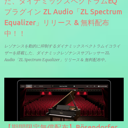
た、ダイナミックスペクトラムEQ
プラグイン ZL Audio「ZL Spectrum
Equalizer」リリース & 無料配布
中！！
レゾナンスを動的に抑制するダイナミックスペクトラムイコライ
ザーを搭載した、ダイナミックレゾナンスサプレッサー ZL
Audio「ZL Spectrum Equalizer」リリース & 無料配布中。
【期間限定無償配布】Bösendorfer