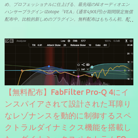
め、プロフェッショナルに仕上げる、最先端のAIオーディオエン
ハンサープラグイン iZotope「VEA」(通常4,901円)が期間限定無償
配布中。比較的新しめのプラグイン。無料配布はもちろん初。配
信やナレーションにもぴったり。ボーカルミックスやVTuberさん
にも。
【無料配布】FabFilter Pro-Q 4にイ
ンスパイアされて設計された耳障り
なレゾナンスを動的に制御するスペ
クトラルダイナミクス機能を搭載し