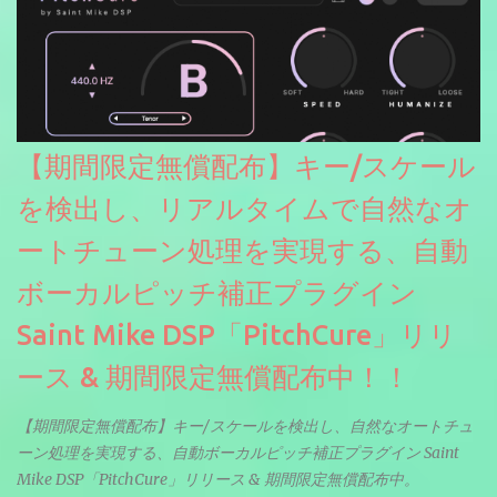
【期間限定無償配布】キー/スケール
を検出し、リアルタイムで自然なオ
ートチューン処理を実現する、自動
ボーカルピッチ補正プラグイン
Saint Mike DSP「PitchCure」リリ
ース & 期間限定無償配布中！！
【期間限定無償配布】キー/スケールを検出し、自然なオートチュ
ーン処理を実現する、自動ボーカルピッチ補正プラグイン Saint
Mike DSP「PitchCure」リリース & 期間限定無償配布中。