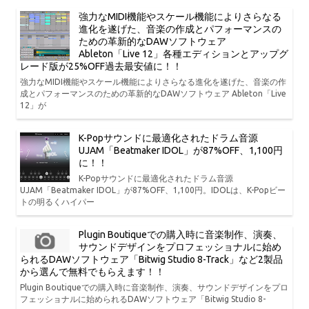
強力なMIDI機能やスケール機能によりさらなる
進化を遂げた、音楽の作成とパフォーマンスの
ための革新的なDAWソフトウェア
Ableton「Live 12」各種エディションとアップグ
レード版が25%OFF過去最安値に！！
強力なMIDI機能やスケール機能によりさらなる進化を遂げた、音楽の作
成とパフォーマンスのための革新的なDAWソフトウェア Ableton「Live
12」が
K-Popサウンドに最適化されたドラム音源
UJAM「Beatmaker IDOL」が87%OFF、1,100円
に！！
K-Popサウンドに最適化されたドラム音源
UJAM「Beatmaker IDOL」が87%OFF、1,100円。IDOLは、K-Popビー
トの明るくハイパー
Plugin Boutiqueでの購入時に音楽制作、演奏、
サウンドデザインをプロフェッショナルに始め
られるDAWソフトウェア「Bitwig Studio 8-Track」など2製品
から選んで無料でもらえます！！
Plugin Boutiqueでの購入時に音楽制作、演奏、サウンドデザインをプロ
フェッショナルに始められるDAWソフトウェア「Bitwig Studio 8-