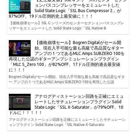
ョンバスコンプレッサーをエミュレートした
Solid State Logic「SSL Bus Compressor 2」が
87%OFF、19ドル圧倒的史上最安値に！！！
【価格崩壊セール】SSL G シリーズのセンターセクションバスコンプレ
ッサーをエミュレートした Solid State Logic「SSL Native B
【価格崩壊セール】Bogren Digitalがセール開
始、現在入手可能な最も高級で高品質なギター
アンプの 1 つであるMLC Amps SUBZERO 100を
再現した公認のギターアンプシミュレーションプラグイン
「MLC S_Zero 100」が82%OFF、17ドル圧倒的過去最安値
に！！！
Bogren Digitalがセール開始、現在入手可能な最も高級で高品質なギタ
ー アンプの 1 つであるMLC Amps SUBZERO 100を再現した公認
アナログディストーション回路を正確にエミュ
レートしたサチュレーションプラグイン Solid
State Logic「SSL X-Saturator」が79%OFF、10
ドルに！！！！！
アナログディストーション回路を正確にエミュレートしたサチュレーシ
ョンプラグイン Solid State Logic「SSL Native X-Saturato