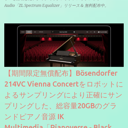
Audio「ZL Spectrum Equalizer」リリース & 無料配布中。
【期間限定無償配布】Bösendorfer
214VC Vienna Concertをロボットに
よるサンプリングにより正確にサン
プリングした、総容量20GBのグラ
ンドピアノ音源 IK
Multimedia「Pianoverse - Black