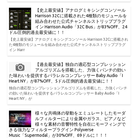
【史上最安値】アナログミキシングコンソール
Harrison 32Cに搭載された4種類のモジュールを
組み合わせた公式チャンネルストリッププラグ
イン Harrison Audio「32C Bus」が83%OFF、24
ドル圧倒的過去最安値に！！
【史上最安値】アナログミキシングコンソール Harrison 32Cに搭載され
た4種類のモジュールを組み合わせた公式チャンネルストリッププラグ
イン Harr
【過去最安値】独自の適応型コンプレッション
アルゴリズムを搭載した、力強くパンチの効い
た味わいを提供するパラレルコンプレッサー Baby Audio「I
Heart NY」が87%OFF、5ドル圧倒的過去最安値に！！
独自の適応型コンプレッションアルゴリズムを搭載した、力強くパンチ
の効いた味わいを提供するパラレルコンプレッサー Baby Audio「I
Heart NY」が
様々な共鳴体の挙動をエミュレートしたモーダ
ルフィルターにより金属やガラス、ピアノなど
様々な素材の音響特性を自在にモーフィングで
きる強力なフィルタープラグイン Polyverse
Music「Supermodal」が30%OFF、69ドルに！！！