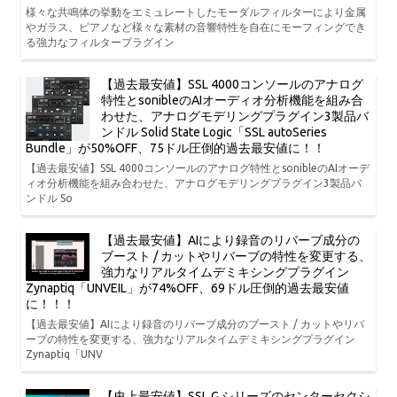
様々な共鳴体の挙動をエミュレートしたモーダルフィルターにより金属
やガラス、ピアノなど様々な素材の音響特性を自在にモーフィングでき
る強力なフィルタープラグイン
【過去最安値】SSL 4000コンソールのアナログ
特性とsonibleのAIオーディオ分析機能を組み合
わせた、アナログモデリングプラグイン3製品バ
ンドル Solid State Logic「SSL autoSeries
Bundle」が50%OFF、75ドル圧倒的過去最安値に！！
【過去最安値】SSL 4000コンソールのアナログ特性とsonibleのAIオーデ
ィオ分析機能を組み合わせた、アナログモデリングプラグイン3製品バ
ンドル So
【過去最安値】AIにより録音のリバーブ成分の
ブースト / カットやリバーブの特性を変更する、
強力なリアルタイムデミキシングプラグイン
Zynaptiq「UNVEIL」が74%OFF、69ドル圧倒的過去最安値
に！！！
【過去最安値】AIにより録音のリバーブ成分のブースト / カットやリバ
ーブの特性を変更する、強力なリアルタイムデミキシングプラグイン
Zynaptiq「UNV
【史上最安値】SSL G シリーズのセンターセクシ