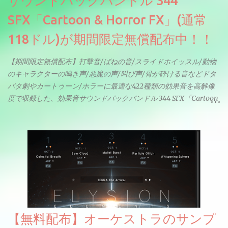
サウンドパックバンドル 344
SFX「Cartoon & Horror FX」(通常
118ドル)が期間限定無償配布中！！
【期間限定無償配布】打撃音/ばねの音/スライドホイッスル/動物
のキャラクターの鳴き声/悪魔の声/叫び声/骨が砕ける音などドタ
バタ劇やカートゥーン/ホラーに最適な422種類の効果音を高解像
度で収録した、効果音サウンドパックバンドル 344 SFX「Cartoon
& Horror FX」(通常118ドル)が期間限定無償配布中。サンプリン
グレート等もしっかりと業界水準を満たしております。
【無料配布】オーケストラのサンプ