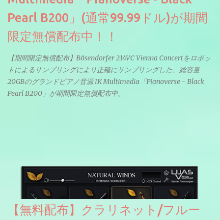
Pearl B200」(通常99.99ドル)が期間
限定無償配布中！！
【期間限定無償配布】Bösendorfer 214VC Vienna Concertをロボッ
トによるサンプリングにより正確にサンプリングした、総容量
20GBのグランドピアノ音源 IK Multimedia「Pianoverse - Black
Pearl B200」が期間限定無償配布中。
【無料配布】クラリネット/フルー