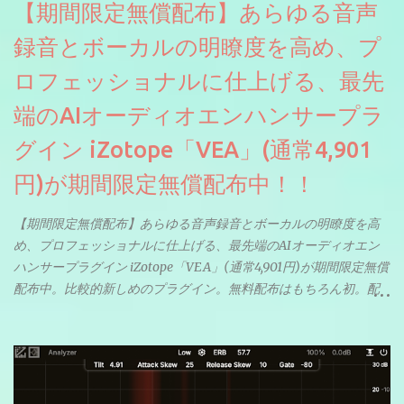
【期間限定無償配布】あらゆる音声
録音とボーカルの明瞭度を高め、プ
ロフェッショナルに仕上げる、最先
端のAIオーディオエンハンサープラ
グイン iZotope「VEA」(通常4,901
円)が期間限定無償配布中！！
【期間限定無償配布】あらゆる音声録音とボーカルの明瞭度を高
め、プロフェッショナルに仕上げる、最先端のAIオーディオエン
ハンサープラグイン iZotope「VEA」(通常4,901円)が期間限定無償
配布中。比較的新しめのプラグイン。無料配布はもちろん初。配
信やナレーションにもぴったり。ボーカルミックスやVTuberさん
にも。