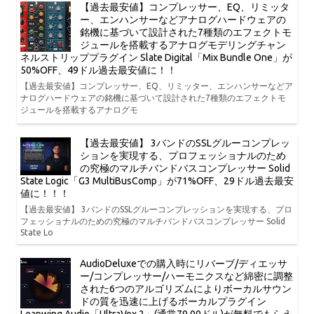
【過去最安値】コンプレッサー、EQ、リミッタ
ー、エンハンサーなどアナログハードウェアの
銘機に基づいて設計された7種類のエフェクトモ
ジュールを搭載するアナログモデリングチャン
ネルストリッププラグイン Slate Digital「Mix Bundle One」が
50%OFF、49ドル過去最安値に！！
【過去最安値】コンプレッサー、EQ、リミッター、エンハンサーなどア
ナログハードウェアの銘機に基づいて設計された7種類のエフェクトモ
ジュールを搭載するアナログモ
【過去最安値】 3バンドのSSLグルーコンプレッ
ションを実現する、プロフェッショナルのため
の究極のマルチバンドバスコンプレッサー Solid
State Logic「G3 MultiBusComp」が71%OFF、29ドル過去最安
値に！！！
【過去最安値】 3バンドのSSLグルーコンプレッションを実現する、プロ
フェッショナルのための究極のマルチバンドバスコンプレッサー Solid
State Lo
AudioDeluxeでの購入時にリバーブ/ディエッサ
ー/コンプレッサー/ハーモニクスなど綿密に調整
された6つのアルゴリズムによりボーカルサウン
ドの質を迅速に上げるボーカルプラグイン