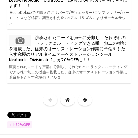
Leapwing Audio「UltraVox 2」(通常79.00ドル)が無料でもらえ
ます！！！
AudioDeluxeでの購入時にリバーブ/ディエッサー/コンプレッサー/ハー
モニクスなど綿密に調整された6つのアルゴリズムによりボーカルサウ
ン
演奏されたコードを声部に分割し、それぞれの
トラックにルーティングできる唯一無二の機能
を搭載した、従来のオーケストレーション作業に革命をもた
らす究極のリアルタイムオーケストレーションツール
Nextmidi「Divisimate 2」が20%OFFに！！！
演奏されたコードを声部に分割し、それぞれのトラックにルーティング
できる唯一無二の機能を搭載した、従来のオーケストレーション作業に
革命をもたらす究極のリアルタ
↑1-50%OFF