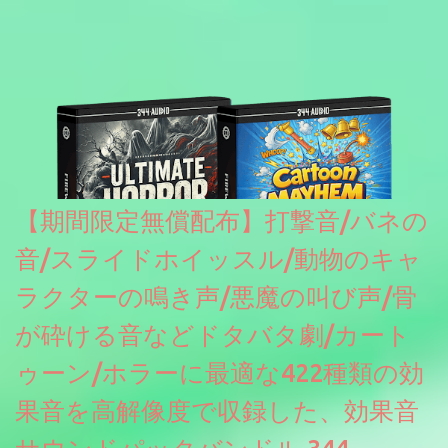
【期間限定無償配布】打撃音/バネの
音/スライドホイッスル/動物のキャ
ラクターの鳴き声/悪魔の叫び声/骨
が砕ける音などドタバタ劇/カート
ゥーン/ホラーに最適な422種類の効
果音を高解像度で収録した、効果音