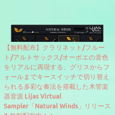
たところ動作は問題なさそうです。KVR Developer Challenge
2026に出品されている製品になります。国内代理店でも取り扱い
のあるDrumNetのメーカーです。調べたところによるとオープン
ソースを元に設計・改良した製品のようです。
【無料配布】クラリネット/フルー
ト/アルトサックス/オーボエの音色
をリアルに再現する、グリスからフ
ォールまでキースイッチで切り替え
られる多彩な奏法を搭載した木管楽
器音源 Lijas Virtual
Sampler「Natural Winds」リリース