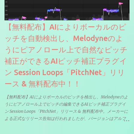
【無料配布】AIによりボーカルのピ
ッチを自動検出し、Melodyneのよ
うにピアノロール上で自然なピッチ
補正ができるAIピッチ補正プラグイ
ン Session Loops「PitchNet」リリ
ース & 無料配布中！！
【無料配布】AIによりボーカルのピッチを検出し、Melodyneのよ
うにピアノロール上でピッチの編集できるAIピッチ補正プラグイ
ン Session Loops「PitchNet」リリース & 無料配布中。メーカーに
よる正式なリリース告知は行われましたが、バージョンはアルフ
ァと記載されているようなので今後アップデートで細かいバグな
どが修正されていくのだと思われます。筆者もざっくりと確認し