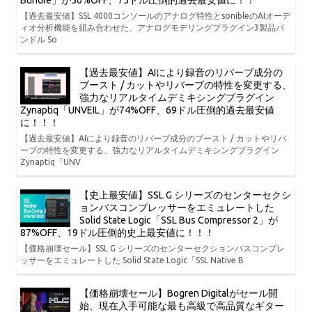
【過去最安値】SSL 4000コンソールのアナログ特性とsonibleのAIオーデ
ィオ分析機能を組み合わせた、アナログモデリングプラグイン3製品バ
ンドル So
【過去最安値】AIにより録音のリバーブ成分の
ブースト / カットやリバーブの特性を変更する、
強力なリアルタイムデミキシングプラグイン
Zynaptiq「UNVEIL」が74%OFF、69ドル圧倒的過去最安値
に！！！
【過去最安値】AIにより録音のリバーブ成分のブースト / カットやリバ
ーブの特性を変更する、強力なリアルタイムデミキシングプラグイン
Zynaptiq「UNV
【史上最安値】SSL G シリーズのセンターセクシ
ョンバスコンプレッサーをエミュレートした
Solid State Logic「SSL Bus Compressor 2」が
87%OFF、19ドル圧倒的史上最安値に！！！
【価格崩壊セール】SSL G シリーズのセンターセクションバスコンプレ
ッサーをエミュレートした Solid State Logic「SSL Native B
【価格崩壊セール】Bogren Digitalがセール開
始、現在入手可能な最も高級で高品質なギター