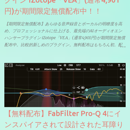
グイン iZotope「VEA」(通常4,901
円)が期間限定無償配布中！！
【期間限定無償配布】あらゆる音声録音とボーカルの明瞭度を高
め、プロフェッショナルに仕上げる、最先端のAIオーディオエン
ハンサープラグイン iZotope「VEA」(通常4,901円)が期間限定無償
配布中。比較的新しめのプラグイン。無料配布はもちろん初。配
信やナレーションにもぴったり。ボーカルミックスやVTuberさん
にも。
【無料配布】FabFilter Pro-Q 4にイ
ンスパイアされて設計された耳障り