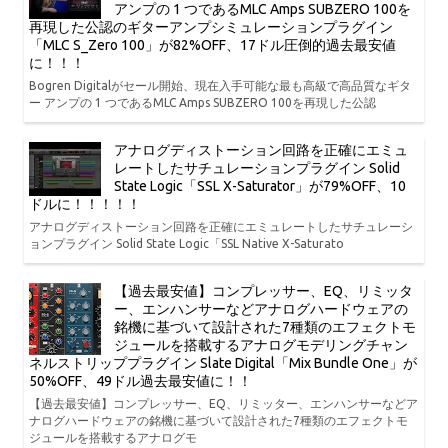
アンプの 1 つであるMLC Amps SUBZERO 100を
再現した公認のギターアンプシミュレーションプラグイン
「MLC S_Zero 100」が82%OFF、17ドル圧倒的過去最安値
に！！！
Bogren Digitalがセール開始、現在入手可能な最も高級で高品質なギタ
ー アンプの 1 つであるMLC Amps SUBZERO 100を再現した公認
アナログディストーション回路を正確にエミュ
レートしたサチュレーションプラグイン Solid
State Logic「SSL X-Saturator」が79%OFF、10
ドルに！！！！！
アナログディストーション回路を正確にエミュレートしたサチュレーシ
ョンプラグイン Solid State Logic「SSL Native X-Saturato
【過去最安値】コンプレッサー、EQ、リミッタ
ー、エンハンサーなどアナログハードウェアの
銘機に基づいて設計された7種類のエフェクトモ
ジュールを搭載するアナログモデリングチャン
ネルストリッププラグイン Slate Digital「Mix Bundle One」が
50%OFF、49ドル過去最安値に！！
【過去最安値】コンプレッサー、EQ、リミッター、エンハンサーなどア
ナログハードウェアの銘機に基づいて設計された7種類のエフェクトモ
ジュールを搭載するアナログモ