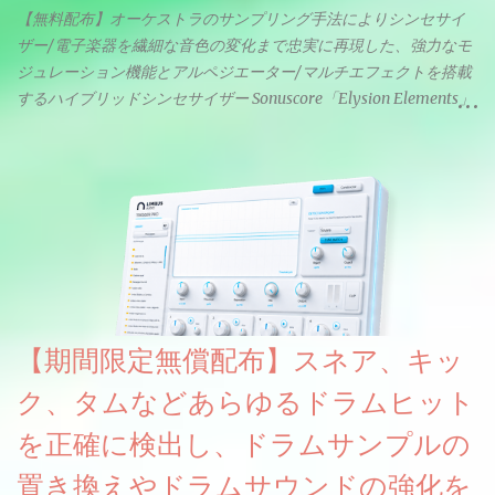
【無料配布】オーケストラのサンプリング手法によりシンセサイ
ザー/電子楽器を繊細な音色の変化まで忠実に再現した、強力なモ
ジュレーション機能とアルペジエーター/マルチエフェクトを搭載
するハイブリッドシンセサイザー Sonuscore「Elysion Elements」
リリース & 無料配布中。Elysion 2からライブラリを抜粋した製品
です。パフォーマンス機能とエディット機能以外全ての機能が使
えるようになっています。総容量も7GBを超えます。複数の設定に
より音色が作りこまれているため、あらかじめアルペジオがプロ
グラムされているプリセットも多いですが、アルペジオを切るこ
とももちろんできます。 ほとんどのシンセライブラリは、音を一
度サンプリングしてベロシティで音量を調整します。 しかし、
ELYSIONは違います。ビンテージシンセを含む様々な音源から、
複数のベロシティレイヤーにわたって録音し、各レイヤーを整形
【期間限定無償配布】スネア、キッ
することで、弱く演奏した場合と強く演奏した場合で、全く異な
る音色が得られます。単に音量を変えただけの同じ音ではありま
ク、タムなどあらゆるドラムヒット
せん。
を正確に検出し、ドラムサンプルの
置き換えやドラムサウンドの強化を