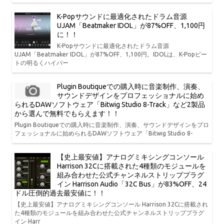
K-Popサウンドに最適化されたドラム音源
UJAM「Beatmaker IDOL」が87%OFF、1,100円
に！！
K-Popサウンドに最適化されたドラム音源
UJAM「Beatmaker IDOL」が87%OFF、1,100円。IDOLは、K-Popビー
トの明るくハイパー
Plugin Boutiqueでの購入時に音楽制作、演奏、
サウンドデザインをプロフェッショナルに始め
られるDAWソフトウェア「Bitwig Studio 8-Track」など2製品
から選んで無料でもらえます！！
Plugin Boutiqueでの購入時に音楽制作、演奏、サウンドデザインをプロ
フェッショナルに始められるDAWソフトウェア「Bitwig Studio 8-
【史上最安値】アナログミキシングコンソール
Harrison 32Cに搭載された4種類のモジュールを
組み合わせた公式チャンネルストリッププラグ
イン Harrison Audio「32C Bus」が83%OFF、24
ドル圧倒的過去最安値に！！
【史上最安値】アナログミキシングコンソール Harrison 32Cに搭載され
た4種類のモジュールを組み合わせた公式チャンネルストリッププラグ
イン Harr