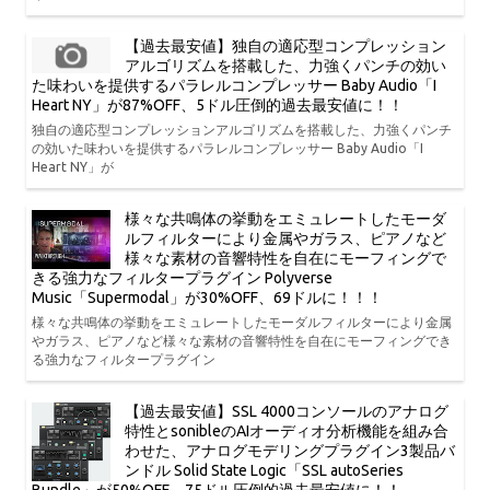
【過去最安値】独自の適応型コンプレッション
アルゴリズムを搭載した、力強くパンチの効い
た味わいを提供するパラレルコンプレッサー Baby Audio「I
Heart NY」が87%OFF、5ドル圧倒的過去最安値に！！
独自の適応型コンプレッションアルゴリズムを搭載した、力強くパンチ
の効いた味わいを提供するパラレルコンプレッサー Baby Audio「I
Heart NY」が
様々な共鳴体の挙動をエミュレートしたモーダ
ルフィルターにより金属やガラス、ピアノなど
様々な素材の音響特性を自在にモーフィングで
きる強力なフィルタープラグイン Polyverse
Music「Supermodal」が30%OFF、69ドルに！！！
様々な共鳴体の挙動をエミュレートしたモーダルフィルターにより金属
やガラス、ピアノなど様々な素材の音響特性を自在にモーフィングでき
る強力なフィルタープラグイン
【過去最安値】SSL 4000コンソールのアナログ
特性とsonibleのAIオーディオ分析機能を組み合
わせた、アナログモデリングプラグイン3製品バ
ンドル Solid State Logic「SSL autoSeries
Bundle」が50%OFF、75ドル圧倒的過去最安値に！！