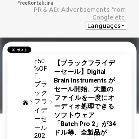
FreeKontaktina
スキップしてメイン コンテンツに移動
PR & AD: Advertisements from
Google etc.
↑50
【ブラックフライデ
%OF
ーセール】Digital
F
Brain Instruments が
ブラ
セール開始、大量の
ック
ファイルを一度にオ
フラ
ーディオ処理できる
イデ
ソフトウェア
ーセ
「Batch Pro 2」が34
ール
ドル等、全製品が
202