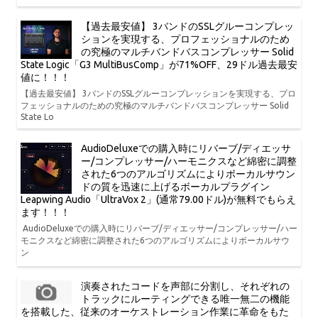
【過去最安値】 3バンドのSSLグルーコンプレッ
ションを実現する、プロフェッショナルのため
の究極のマルチバンドバスコンプレッサー Solid
State Logic「G3 MultiBusComp」が71%OFF、29ドル過去最安
値に！！！
【過去最安値】 3バンドのSSLグルーコンプレッションを実現する、プロ
フェッショナルのための究極のマルチバンドバスコンプレッサー Solid
State Lo
AudioDeluxeでの購入時にリバーブ/ディエッサ
ー/コンプレッサー/ハーモニクスなど綿密に調整
された6つのアルゴリズムによりボーカルサウン
ドの質を迅速に上げるボーカルプラグイン
Leapwing Audio「UltraVox 2」(通常79.00ドル)が無料でもらえ
ます！！！
AudioDeluxeでの購入時にリバーブ/ディエッサー/コンプレッサー/ハー
モニクスなど綿密に調整された6つのアルゴリズムによりボーカルサウ
ン
演奏されたコードを声部に分割し、それぞれの
トラックにルーティングできる唯一無二の機能
を搭載した、従来のオーケストレーション作業に革命をもた