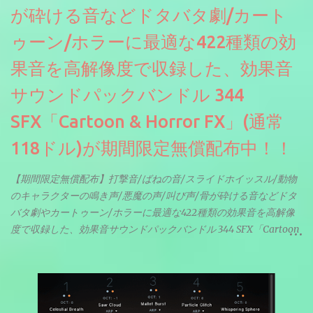
が砕ける音などドタバタ劇/カート
ゥーン/ホラーに最適な422種類の効
果音を高解像度で収録した、効果音
サウンドパックバンドル 344
SFX「Cartoon & Horror FX」(通常
118ドル)が期間限定無償配布中！！
【期間限定無償配布】打撃音/ばねの音/スライドホイッスル/動物
のキャラクターの鳴き声/悪魔の声/叫び声/骨が砕ける音などドタ
バタ劇やカートゥーン/ホラーに最適な422種類の効果音を高解像
度で収録した、効果音サウンドパックバンドル 344 SFX「Cartoon
& Horror FX」(通常118ドル)が期間限定無償配布中。サンプリン
グレート等もしっかりと業界水準を満たしております。