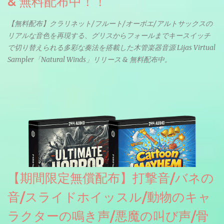
& 無料配布中！！
【無料配布】クラリネット/フルート/オーボエ/アルトサックスの
リアルな音色を再現する、グリスからフォールまでキースイッチ
で切り替えられる多彩な奏法を搭載した木管楽器音源 Lijas Virtual
Sampler「Natural Winds」リリース & 無料配布中。
【期間限定無償配布】打撃音/バネの
音/スライドホイッスル/動物のキャ
ラクターの鳴き声/悪魔の叫び声/骨