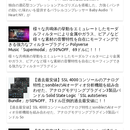
独自の適応型コンプレッションアルゴリズムを搭載した、力強くパンチ
の効いた味わいを提供するパラレルコンプレッサー Baby Audio「I
Heart NY」が
様々な共鳴体の挙動をエミュレートしたモーダ
ルフィルターにより金属やガラス、ピアノなど
様々な素材の音響特性を自在にモーフィングで
きる強力なフィルタープラグイン Polyverse
Music「Supermodal」が30%OFF、69ドルに！！！
様々な共鳴体の挙動をエミュレートしたモーダルフィルターにより金属
やガラス、ピアノなど様々な素材の音響特性を自在にモーフィングでき
る強力なフィルタープラグイン
【過去最安値】SSL 4000コンソールのアナログ
特性とsonibleのAIオーディオ分析機能を組み合
わせた、アナログモデリングプラグイン3製品バ
ンドル Solid State Logic「SSL autoSeries
Bundle」が50%OFF、75ドル圧倒的過去最安値に！！
【過去最安値】SSL 4000コンソールのアナログ特性とsonibleのAIオーデ
ィオ分析機能を組み合わせた、アナログモデリングプラグイン3製品バ
ンドル So