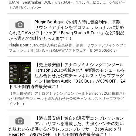
UJAM「Beatmaker IDOL」が87%OFF、1,100円。IDOLは、K-Popビー
トの明るくハイパー
Plugin Boutiqueでの購入時に音楽制作、演奏、
サウンドデザインをプロフェッショナルに始め
られるDAWソフトウェア「Bitwig Studio 8-Track」など2製品
から選んで無料でもらえます！！
Plugin Boutiqueでの購入時に音楽制作、演奏、サウンドデザインをプロ
フェッショナルに始められるDAWソフトウェア「Bitwig Studio 8-
【史上最安値】アナログミキシングコンソール
Harrison 32Cに搭載された4種類のモジュールを
組み合わせた公式チャンネルストリッププラグ
イン Harrison Audio「32C Bus」が83%OFF、24
ドル圧倒的過去最安値に！！
【史上最安値】アナログミキシングコンソール Harrison 32Cに搭載され
た4種類のモジュールを組み合わせた公式チャンネルストリッププラグ
イン Harr
【過去最安値】独自の適応型コンプレッション
アルゴリズムを搭載した、力強くパンチの効い
た味わいを提供するパラレルコンプレッサー Baby Audio「I
Heart NY」が87%OFF、5ドル圧倒的過去最安値に！！