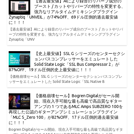
【過去最安値】AIにより録音のリバーブ成分の
ブースト / カットやリバーブの特性を変更する、
強力なリアルタイムデミキシングプラグイン
Zynaptiq「UNVEIL」が74%OFF、69ドル圧倒的過去最安値
に！！！
【過去最安値】AIにより録音のリバーブ成分のブースト / カットやリバ
ーブの特性を変更する、強力なリアルタイムデミキシングプラグイン
Zynaptiq「UNV
【史上最安値】SSL G シリーズのセンターセクシ
ョンバスコンプレッサーをエミュレートした
Solid State Logic「SSL Bus Compressor 2」が
87%OFF、19ドル圧倒的史上最安値に！！！
【価格崩壊セール】SSL G シリーズのセンターセクションバスコンプレ
ッサーをエミュレートした Solid State Logic「SSL Native B
【価格崩壊セール】Bogren Digitalがセール開
始、現在入手可能な最も高級で高品質なギター
アンプの 1 つであるMLC Amps SUBZERO 100を
再現した公認のギターアンプシミュレーションプラグイン
「MLC S_Zero 100」が82%OFF、17ドル圧倒的過去最安値
に！！！
Bogren Digitalがセール開始、現在入手可能な最も高級で高品質なギタ