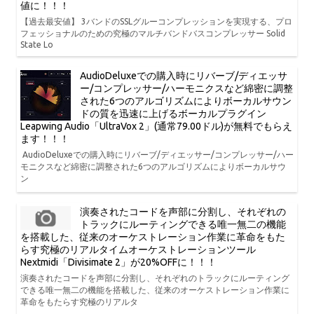
値に！！！
【過去最安値】 3バンドのSSLグルーコンプレッションを実現する、プロ
フェッショナルのための究極のマルチバンドバスコンプレッサー Solid
State Lo
AudioDeluxeでの購入時にリバーブ/ディエッサ
ー/コンプレッサー/ハーモニクスなど綿密に調整
された6つのアルゴリズムによりボーカルサウン
ドの質を迅速に上げるボーカルプラグイン
Leapwing Audio「UltraVox 2」(通常79.00ドル)が無料でもらえ
ます！！！
AudioDeluxeでの購入時にリバーブ/ディエッサー/コンプレッサー/ハー
モニクスなど綿密に調整された6つのアルゴリズムによりボーカルサウ
ン
演奏されたコードを声部に分割し、それぞれの
トラックにルーティングできる唯一無二の機能
を搭載した、従来のオーケストレーション作業に革命をもた
らす究極のリアルタイムオーケストレーションツール
Nextmidi「Divisimate 2」が20%OFFに！！！
演奏されたコードを声部に分割し、それぞれのトラックにルーティング
できる唯一無二の機能を搭載した、従来のオーケストレーション作業に
革命をもたらす究極のリアルタ