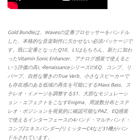
Gold Bundleは、Wavesの定番プロセッサーをバンドル
した、本格的な音楽制作に欠かせない必須パッケージで
す。既に定番となったQ10、L1はもちろん、新たに加わ
ったVitamin Sonic Enhancer、アナログ感覚で使えると
いう評価の高いRenaissanceシリーズのEQ、コンプ、リ
バーブ、自然な響きのTrue Verb、小さなスピーカーで
も存在感のある低域の再生を可能にするMaxx Bass、ス
テレオ・イメージを調整するS1、大胆なモジュレーシ
ョン・エフェクトをこなすEnigma、周波数分布とステ
レオ・ポジションを視覚的に確認可能なPAZ、EQ感覚
で使えるインターフェースの4バンド・マルチバンド・
コンプ/エキスパンダー/リミッターC4など31機がバン
ドルされています。