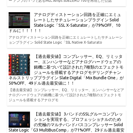
ー アンプの 1 つであるMLC Amps SUBZERO 100を再現した公認
アナログディストーション回路を正確にエミュ
レートしたサチュレーションプラグイン Solid
State Logic「SSL X-Saturator」が79%OFF、10
ドルに！！！！！
アナログディストーション回路を正確にエミュレートしたサチュレーシ
ョンプラグイン Solid State Logic「SSL Native X-Saturato
【過去最安値】コンプレッサー、EQ、リミッタ
ー、エンハンサーなどアナログハードウェアの
銘機に基づいて設計された7種類のエフェクトモ
ジュールを搭載するアナログモデリングチャン
ネルストリッププラグイン Slate Digital「Mix Bundle One」が
50%OFF、49ドル過去最安値に！！
【過去最安値】コンプレッサー、EQ、リミッター、エンハンサーなどア
ナログハードウェアの銘機に基づいて設計された7種類のエフェクトモ
ジュールを搭載するアナログモ
【過去最安値】 3バンドのSSLグルーコンプレッ
ションを実現する、プロフェッショナルのため
の究極のマルチバンドバスコンプレッサー Solid
State Logic「G3 MultiBusComp」が71%OFF、29ドル過去最安