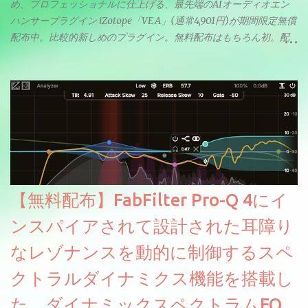
め、プロフェッショナルに仕上げる、最先端のAIオーディオエン
ハンサープラグイン iZotope「VEA」(通常4,901円)が期間限定無償
配布中。比較的新しめのプラグイン。無料配布はもちろん初。配
信やナレーションにもぴったり。ボーカルミックスやVTuberさん
にも。
【無料配布】FabFilter Pro-Q 4にイ
ンスパイアされて設計された耳障り
なレゾナンスを動的に制御するスペ
クトラルダイナミクス機能を搭載し
た、ダイナミックスペクトラムEQ