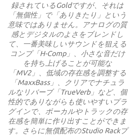
録されているGoldですが、それは
「無個性」で「ありきたり」という
意味ではありません。アナログの質
感とデジタルのよさをブレンドし
て、一番美味しいサウンドを狙える
コンプ「H-Comp」、小さな音だけ
を持ち上げることが可能な
「MV2」、低域の存在感を調整する
「MaxxBass」、クリアでナチュラ
ルなリバーブ「TrueVerb」など、個
性的でありながらも使いやすいプラ
グインで、ボーカルやトラックの存
在感を簡単に作り出すことができま
す。さらに無償配布のStudio Rackプ