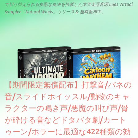
で切り替えられる多彩な奏法を搭載した木管楽器音源 Lijas Virtual
Sampler「Natural Winds」リリース & 無料配布中。
【期間限定無償配布】打撃音/バネの
音/スライドホイッスル/動物のキャ
ラクターの鳴き声/悪魔の叫び声/骨
が砕ける音などドタバタ劇/カート
ゥーン/ホラーに最適な422種類の効