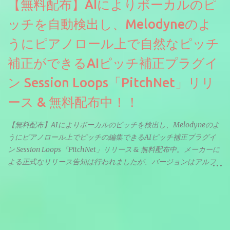
【無料配布】AIによりボーカルのピ
ッチを自動検出し、Melodyneのよ
うにピアノロール上で自然なピッチ
補正ができるAIピッチ補正プラグイ
ン Session Loops「PitchNet」リリ
ース & 無料配布中！！
【無料配布】AIによりボーカルのピッチを検出し、Melodyneのよ
うにピアノロール上でピッチの編集できるAIピッチ補正プラグイ
ン Session Loops「PitchNet」リリース & 無料配布中。メーカーに
よる正式なリリース告知は行われましたが、バージョンはアルフ
ァと記載されているようなので今後アップデートで細かいバグな
どが修正されていくのだと思われます。筆者もざっくりと確認し
たところ動作は問題なさそうです。KVR Developer Challenge
2026に出品されている製品になります。国内代理店でも取り扱い
のあるDrumNetのメーカーです。調べたところによるとオープン