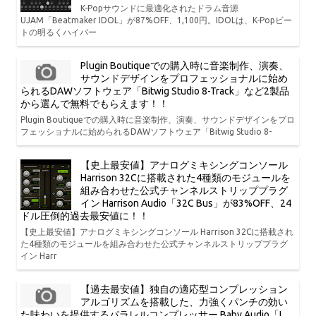
K-Popサウンドに最適化されたドラム音源
UJAM「Beatmaker IDOL」が87%OFF、1,100円。IDOLは、K-Popビー
トの明るくハイパー
Plugin Boutiqueでの購入時に音楽制作、演奏、
サウンドデザインをプロフェッショナルに始め
られるDAWソフトウェア「Bitwig Studio 8-Track」など2製品
から選んで無料でもらえます！！
Plugin Boutiqueでの購入時に音楽制作、演奏、サウンドデザインをプロ
フェッショナルに始められるDAWソフトウェア「Bitwig Studio 8-
【史上最安値】アナログミキシングコンソール
Harrison 32Cに搭載された4種類のモジュールを
組み合わせた公式チャンネルストリッププラグ
イン Harrison Audio「32C Bus」が83%OFF、24
ドル圧倒的過去最安値に！！
【史上最安値】アナログミキシングコンソール Harrison 32Cに搭載され
た4種類のモジュールを組み合わせた公式チャンネルストリッププラグ
イン Harr
【過去最安値】独自の適応型コンプレッション
アルゴリズムを搭載した、力強くパンチの効い
た味わいを提供するパラレルコンプレッサー Baby Audio「I