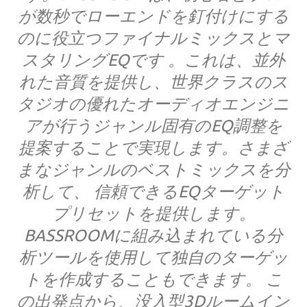
が数秒でローエンドを釘付けにする
のに役立つファイナルミックスとマ
スタリングEQです 。これは、並外
れた音質を提供し、世界クラスのス
タジオの優れたオーディオエンジニ
アが行うジャンル固有のEQ調整を
提案することで実現します。さまざ
まなジャンルのベストミックスを分
析して、 信頼できるEQターゲット
プリセットを提供します。
BASSROOMに組み込まれている分
析ツールを使用して独自のターゲッ
トを作成することもできます。 こ
の出発点から、没入型3Dルームイン