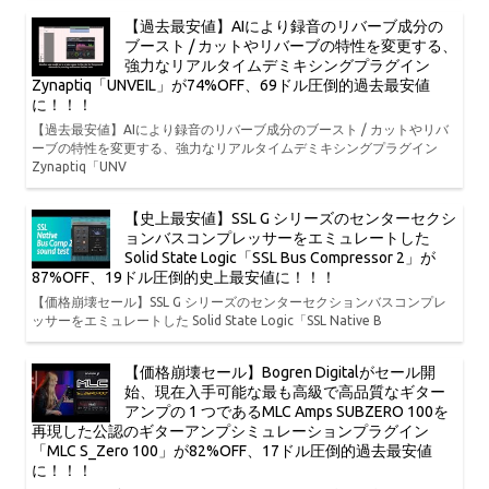
【過去最安値】AIにより録音のリバーブ成分の
ブースト / カットやリバーブの特性を変更する、
強力なリアルタイムデミキシングプラグイン
Zynaptiq「UNVEIL」が74%OFF、69ドル圧倒的過去最安値
に！！！
【過去最安値】AIにより録音のリバーブ成分のブースト / カットやリバ
ーブの特性を変更する、強力なリアルタイムデミキシングプラグイン
Zynaptiq「UNV
【史上最安値】SSL G シリーズのセンターセクシ
ョンバスコンプレッサーをエミュレートした
Solid State Logic「SSL Bus Compressor 2」が
87%OFF、19ドル圧倒的史上最安値に！！！
【価格崩壊セール】SSL G シリーズのセンターセクションバスコンプレ
ッサーをエミュレートした Solid State Logic「SSL Native B
【価格崩壊セール】Bogren Digitalがセール開
始、現在入手可能な最も高級で高品質なギター
アンプの 1 つであるMLC Amps SUBZERO 100を
再現した公認のギターアンプシミュレーションプラグイン
「MLC S_Zero 100」が82%OFF、17ドル圧倒的過去最安値
に！！！