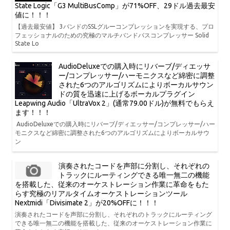
State Logic「G3 MultiBusComp」が71%OFF、29ドル過去最安
値に！！！
【過去最安値】 3バンドのSSLグルーコンプレッションを実現する、プロ
フェッショナルのための究極のマルチバンドバスコンプレッサー Solid
State Lo
AudioDeluxeでの購入時にリバーブ/ディエッサ
ー/コンプレッサー/ハーモニクスなど綿密に調整
された6つのアルゴリズムによりボーカルサウン
ドの質を迅速に上げるボーカルプラグイン
Leapwing Audio「UltraVox 2」(通常79.00ドル)が無料でもらえ
ます！！！
AudioDeluxeでの購入時にリバーブ/ディエッサー/コンプレッサー/ハー
モニクスなど綿密に調整された6つのアルゴリズムによりボーカルサウ
ン
演奏されたコードを声部に分割し、それぞれの
トラックにルーティングできる唯一無二の機能
を搭載した、従来のオーケストレーション作業に革命をもた
らす究極のリアルタイムオーケストレーションツール
Nextmidi「Divisimate 2」が20%OFFに！！！
演奏されたコードを声部に分割し、それぞれのトラックにルーティング
できる唯一無二の機能を搭載した、従来のオーケストレーション作業に