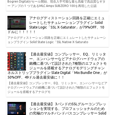
Bogren Digitalがセール開始、現在入手可能な最も高級で高品質なギタ
ー アンプの 1 つであるMLC Amps SUBZERO 100を再現した公認
アナログディストーション回路を正確にエミュ
レートしたサチュレーションプラグイン Solid
State Logic「SSL X-Saturator」が79%OFF、10
ドルに！！！！！
アナログディストーション回路を正確にエミュレートしたサチュレーシ
ョンプラグイン Solid State Logic「SSL Native X-Saturato
【過去最安値】コンプレッサー、EQ、リミッタ
ー、エンハンサーなどアナログハードウェアの
銘機に基づいて設計された7種類のエフェクトモ
ジュールを搭載するアナログモデリングチャン
ネルストリッププラグイン Slate Digital「Mix Bundle One」が
50%OFF、49ドル過去最安値に！！
【過去最安値】コンプレッサー、EQ、リミッター、エンハンサーなどア
ナログハードウェアの銘機に基づいて設計された7種類のエフェクトモ
ジュールを搭載するアナログモ
【過去最安値】 3バンドのSSLグルーコンプレッ
ションを実現する、プロフェッショナルのため
の究極のマルチバンドバスコンプレッサー Solid