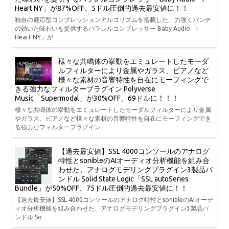
Heart NY」が87%OFF、5ドル圧倒的過去最安値に！！
独自の適応型コンプレッションアルゴリズムを搭載した、力強くパンチ
の効いた味わいを提供するパラレルコンプレッサー Baby Audio「I
Heart NY」が
様々な共鳴体の挙動をエミュレートしたモーダ
ルフィルターにより金属やガラス、ピアノなど
様々な素材の音響特性を自在にモーフィングで
きる強力なフィルタープラグイン Polyverse
Music「Supermodal」が30%OFF、69ドルに！！！
様々な共鳴体の挙動をエミュレートしたモーダルフィルターにより金属
やガラス、ピアノなど様々な素材の音響特性を自在にモーフィングでき
る強力なフィルタープラグイン
【過去最安値】SSL 4000コンソールのアナログ
特性とsonibleのAIオーディオ分析機能を組み合
わせた、アナログモデリングプラグイン3製品バ
ンドル Solid State Logic「SSL autoSeries
Bundle」が50%OFF、75ドル圧倒的過去最安値に！！
【過去最安値】SSL 4000コンソールのアナログ特性とsonibleのAIオーデ
ィオ分析機能を組み合わせた、アナログモデリングプラグイン3製品バ
ンドル So