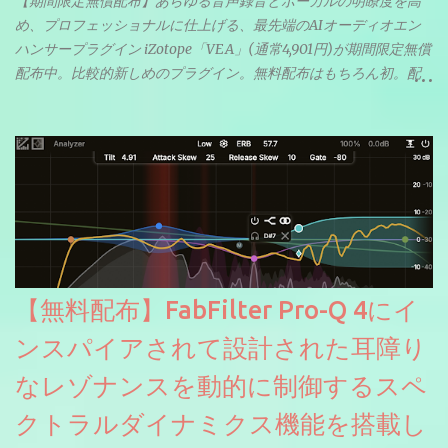
【期間限定無償配布】あらゆる音声録音とボーカルの明瞭度を高
め、プロフェッショナルに仕上げる、最先端のAIオーディオエン
ハンサープラグイン iZotope「VEA」(通常4,901円)が期間限定無償
配布中。比較的新しめのプラグイン。無料配布はもちろん初。配
信やナレーションにもぴったり。ボーカルミックスやVTuberさん
にも。
【無料配布】FabFilter Pro-Q 4にイ
ンスパイアされて設計された耳障り
なレゾナンスを動的に制御するスペ
クトラルダイナミクス機能を搭載し