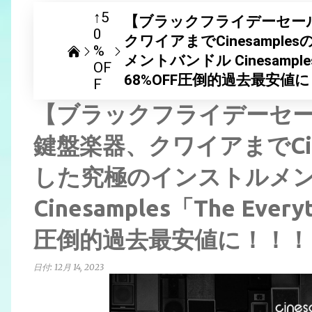
↑5
【ブラックフライデーセー
0
クワイアまでCinesamp
%
メントバンドル Cinesamples「
OF
68%OFF圧倒的過去最安値
F
【ブラックフライデーセ
鍵盤楽器、クワイアまでCin
した究極のインストルメ
Cinesamples「The Ever
圧倒的過去最安値に！！！
日付:
12月 14, 2023