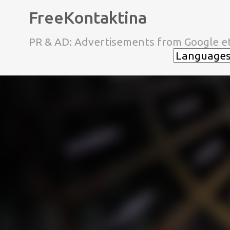
FreeKontaktina
PR & AD: Advertisements from Google et