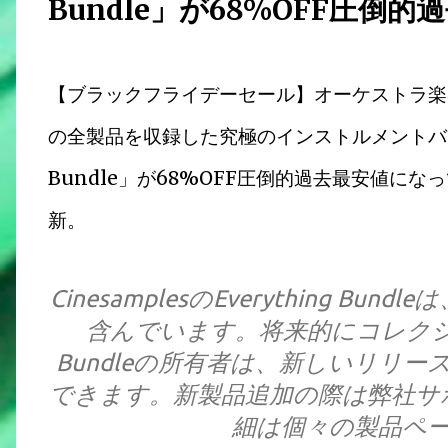
Bundle」が68%OFF圧倒
【ブラックフライデーセール】オーケストラ楽器か
の全製品を収録した究極のインストルメントバンドル C
Bundle」が68%OFF圧倒的過去最安値に
新。
CinesamplesのEverything 
含んでいます。将来的にコレクション
Bundleの所有者は、新しいリリ
できます。新製品追加の際は弊社サ
細は個々の製品ペ