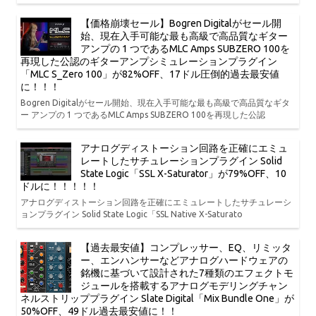
【価格崩壊セール】Bogren Digitalがセール開
始、現在入手可能な最も高級で高品質なギター
アンプの 1 つであるMLC Amps SUBZERO 100を
再現した公認のギターアンプシミュレーションプラグイン
「MLC S_Zero 100」が82%OFF、17ドル圧倒的過去最安値
に！！！
Bogren Digitalがセール開始、現在入手可能な最も高級で高品質なギタ
ー アンプの 1 つであるMLC Amps SUBZERO 100を再現した公認
アナログディストーション回路を正確にエミュ
レートしたサチュレーションプラグイン Solid
State Logic「SSL X-Saturator」が79%OFF、10
ドルに！！！！！
アナログディストーション回路を正確にエミュレートしたサチュレーシ
ョンプラグイン Solid State Logic「SSL Native X-Saturato
【過去最安値】コンプレッサー、EQ、リミッタ
ー、エンハンサーなどアナログハードウェアの
銘機に基づいて設計された7種類のエフェクトモ
ジュールを搭載するアナログモデリングチャン
ネルストリッププラグイン Slate Digital「Mix Bundle One」が
50%OFF、49ドル過去最安値に！！