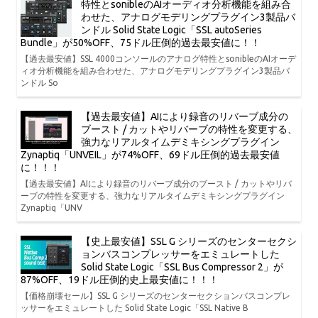
特性とsonibleのAIオーディオ分析機能を組み合
わせた、アナログモデリングプラグイン3製品バ
ンドル Solid State Logic「SSL autoSeries
Bundle」が50%OFF、75ドル圧倒的過去最安値に！！
【過去最安値】SSL 4000コンソールのアナログ特性とsonibleのAIオーデ
ィオ分析機能を組み合わせた、アナログモデリングプラグイン3製品バ
ンドル So
【過去最安値】AIにより録音のリバーブ成分の
ブースト / カットやリバーブの特性を変更する、
強力なリアルタイムデミキシングプラグイン
Zynaptiq「UNVEIL」が74%OFF、69ドル圧倒的過去最安値
に！！！
【過去最安値】AIにより録音のリバーブ成分のブースト / カットやリバ
ーブの特性を変更する、強力なリアルタイムデミキシングプラグイン
Zynaptiq「UNV
【史上最安値】SSL G シリーズのセンターセクシ
ョンバスコンプレッサーをエミュレートした
Solid State Logic「SSL Bus Compressor 2」が
87%OFF、19ドル圧倒的史上最安値に！！！
【価格崩壊セール】SSL G シリーズのセンターセクションバスコンプレ
ッサーをエミュレートした Solid State Logic「SSL Native B