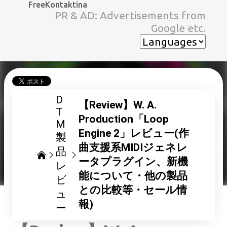
FreeKontaktina
スキップしてメイン コンテンツに移動
PR & AD: Advertisements from
Google etc.
D
【Review】W. A.
T
Production「Loop
M
Engine 2」レビュー(作
製
曲支援系MIDIジェネレ
品
ータプラグイン、新機
レ
能について・他の製品
ビ
との比較等・セール情
ュ
報)
ー