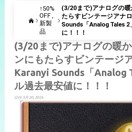
(3/20まで)アナログ
↑50%
OFF
たらすビンテージアナログ
新製
Sounds「Analog Tal
品
に！！！
(3/20まで)アナログの
ンにもたらすビンテージ
Karanyi Sounds「Analo
ル過去最安値に！！！
日付:
3月 20, 2024