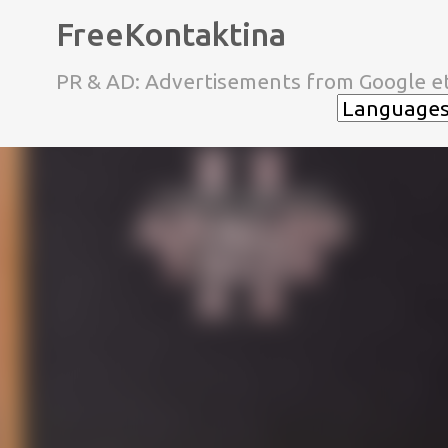
FreeKontaktina
PR & AD: Advertisements from Google et