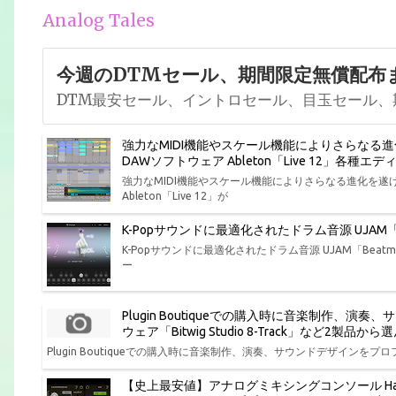
Analog Tales
今週のDTMセール、期間限定無償配布
DTM最安セール、イントロセール、目玉セール、
強力なMIDI機能やスケール機能によりさらなる
DAWソフトウェア Ableton「Live 12」各
強力なMIDI機能やスケール機能によりさらなる進化を
Ableton「Live 12」が
K-Popサウンドに最適化されたドラム音源 UJAM「Bea
K-Popサウンドに最適化されたドラム音源 UJAM「Beatmak
ー
Plugin Boutiqueでの購入時に音楽制作
ウェア「Bitwig Studio 8-Track」など2製
Plugin Boutiqueでの購入時に音楽制作、演奏、サウンドデザインをプロフ
【史上最安値】アナログミキシングコンソール Har