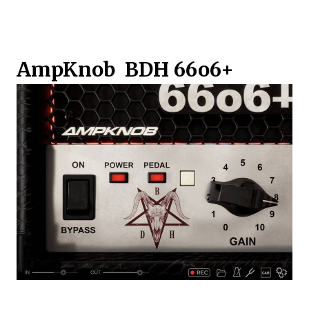
AmpKnob BDH 66o6+