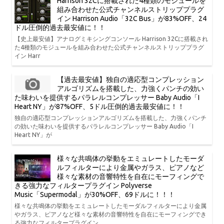
Harrison 32Cに搭載された4種類のモジュールを
組み合わせた公式チャンネルストリッププラグ
イン Harrison Audio「32C Bus」が83%OFF、24
ドル圧倒的過去最安値に！！
【史上最安値】アナログミキシングコンソール Harrison 32Cに搭載され
た4種類のモジュールを組み合わせた公式チャンネルストリッププラグ
イン Harr
【過去最安値】独自の適応型コンプレッション
アルゴリズムを搭載した、力強くパンチの効い
た味わいを提供するパラレルコンプレッサー Baby Audio「I
Heart NY」が87%OFF、5ドル圧倒的過去最安値に！！
独自の適応型コンプレッションアルゴリズムを搭載した、力強くパンチ
の効いた味わいを提供するパラレルコンプレッサー Baby Audio「I
Heart NY」が
様々な共鳴体の挙動をエミュレートしたモーダ
ルフィルターにより金属やガラス、ピアノなど
様々な素材の音響特性を自在にモーフィングで
きる強力なフィルタープラグイン Polyverse
Music「Supermodal」が30%OFF、69ドルに！！！
様々な共鳴体の挙動をエミュレートしたモーダルフィルターにより金属
やガラス、ピアノなど様々な素材の音響特性を自在にモーフィングでき
る強力なフィルタープラグイン