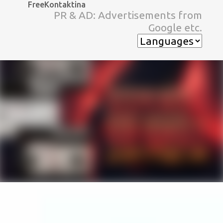
FreeKontaktina
スキップしてメイン コンテンツに移動
PR & AD: Advertisements from
Google etc.