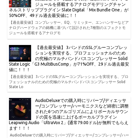
ジュールを搭載するアナログモデリングチャン
ネルストリッププラグイン Slate Digital「Mix Bundle One」が
50%OFF、49ドル過去最安値に！！
【過去最安値】コンプレッサー、EQ、リミッター、エンハンサーなどア
ナログハードウェアの銘機に基づいて設計された7種類のエフェクトモ
ジュールを搭載するアナログモ
【過去最安値】 3バンドのSSLグルーコンプレッ
ションを実現する、プロフェッショナルのため
の究極のマルチバンドバスコンプレッサー Solid
State Logic「G3 MultiBusComp」が71%OFF、29ドル過去最安
値に！！！
【過去最安値】 3バンドのSSLグルーコンプレッションを実現する、プロ
フェッショナルのための究極のマルチバンドバスコンプレッサー Solid
State Lo
AudioDeluxeでの購入時にリバーブ/ディエッサ
ー/コンプレッサー/ハーモニクスなど綿密に調整
された6つのアルゴリズムによりボーカルサウン
ドの質を迅速に上げるボーカルプラグイン
Leapwing Audio「UltraVox 2」(通常79.00ドル)が無料でもらえ
ます！！！
AudioDeluxeでの購入時にリバーブ/ディエッサー/コンプレッサー/ハー