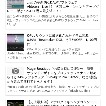
ための革新的なDAWソフトウェア
Ableton「Live 12」各種エディションとアップグ
レード版が25%OFF過去最安値に！！
強力なMIDI機能やスケール機能によりさらなる進化を遂げた、音楽の作
成とパフォーマンスのための革新的なDAWソフトウェア Ableton「Live
12」が
K-Popサウンドに最適化されたドラム音源
UJAM「Beatmaker IDOL」が87%OFF、1,100円
に！！
K-Popサウンドに最適化されたドラム音源
UJAM「Beatmaker IDOL」が87%OFF、1,100円。IDOLは、K-Popビー
トの明るくハイパー
Plugin Boutiqueでの購入時に音楽制作、演奏、
サウンドデザインをプロフェッショナルに始め
られるDAWソフトウェア「Bitwig Studio 8-Track」など2製品
から選んで無料でもらえます！！
Plugin Boutiqueでの購入時に音楽制作、演奏、サウンドデザインをプロ
フェッショナルに始められるDAWソフトウェア「Bitwig Studio 8-
【史上最安値】アナログミキシングコンソール