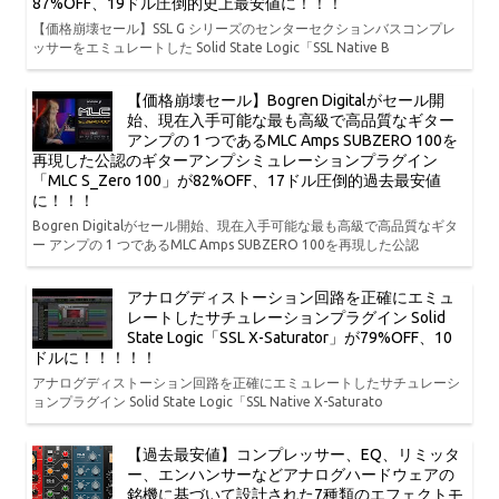
87%OFF、19ドル圧倒的史上最安値に！！！
【価格崩壊セール】SSL G シリーズのセンターセクションバスコンプレ
ッサーをエミュレートした Solid State Logic「SSL Native B
【価格崩壊セール】Bogren Digitalがセール開
始、現在入手可能な最も高級で高品質なギター
アンプの 1 つであるMLC Amps SUBZERO 100を
再現した公認のギターアンプシミュレーションプラグイン
「MLC S_Zero 100」が82%OFF、17ドル圧倒的過去最安値
に！！！
Bogren Digitalがセール開始、現在入手可能な最も高級で高品質なギタ
ー アンプの 1 つであるMLC Amps SUBZERO 100を再現した公認
アナログディストーション回路を正確にエミュ
レートしたサチュレーションプラグイン Solid
State Logic「SSL X-Saturator」が79%OFF、10
ドルに！！！！！
アナログディストーション回路を正確にエミュレートしたサチュレーシ
ョンプラグイン Solid State Logic「SSL Native X-Saturato
【過去最安値】コンプレッサー、EQ、リミッタ
ー、エンハンサーなどアナログハードウェアの
銘機に基づいて設計された7種類のエフェクトモ