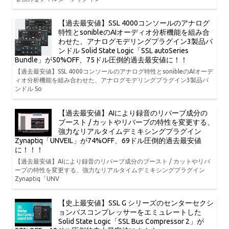
【過去最安値】SSL 4000コンソールのアナログ
特性とsonibleのAIオーディオ分析機能を組み合
わせた、アナログモデリングプラグイン3製品バ
ンドル Solid State Logic「SSL autoSeries
Bundle」が50%OFF、75ドル圧倒的過去最安値に！！
【過去最安値】SSL 4000コンソールのアナログ特性とsonibleのAIオーデ
ィオ分析機能を組み合わせた、アナログモデリングプラグイン3製品バ
ンドル So
【過去最安値】AIにより録音のリバーブ成分の
ブースト / カットやリバーブの特性を変更する、
強力なリアルタイムデミキシングプラグイン
Zynaptiq「UNVEIL」が74%OFF、69ドル圧倒的過去最安値
に！！！
【過去最安値】AIにより録音のリバーブ成分のブースト / カットやリバ
ーブの特性を変更する、強力なリアルタイムデミキシングプラグイン
Zynaptiq「UNV
【史上最安値】SSL G シリーズのセンターセクシ
ョンバスコンプレッサーをエミュレートした
Solid State Logic「SSL Bus Compressor 2」が