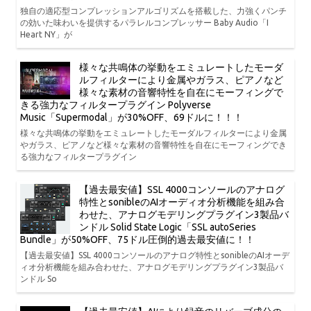
独自の適応型コンプレッションアルゴリズムを搭載した、力強くパンチ
の効いた味わいを提供するパラレルコンプレッサー Baby Audio「I
Heart NY」が
様々な共鳴体の挙動をエミュレートしたモーダ
ルフィルターにより金属やガラス、ピアノなど
様々な素材の音響特性を自在にモーフィングで
きる強力なフィルタープラグイン Polyverse
Music「Supermodal」が30%OFF、69ドルに！！！
様々な共鳴体の挙動をエミュレートしたモーダルフィルターにより金属
やガラス、ピアノなど様々な素材の音響特性を自在にモーフィングでき
る強力なフィルタープラグイン
【過去最安値】SSL 4000コンソールのアナログ
特性とsonibleのAIオーディオ分析機能を組み合
わせた、アナログモデリングプラグイン3製品バ
ンドル Solid State Logic「SSL autoSeries
Bundle」が50%OFF、75ドル圧倒的過去最安値に！！
【過去最安値】SSL 4000コンソールのアナログ特性とsonibleのAIオーデ
ィオ分析機能を組み合わせた、アナログモデリングプラグイン3製品バ
ンドル So