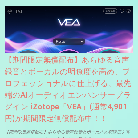
【期間限定無償配布】あらゆる音声
録音とボーカルの明瞭度を高め、プ
ロフェッショナルに仕上げる、最先
端のAIオーディオエンハンサープラ
グイン iZotope「VEA」(通常4,901
円)が期間限定無償配布中！！
【期間限定無償配布】あらゆる音声録音とボーカルの明瞭度を高