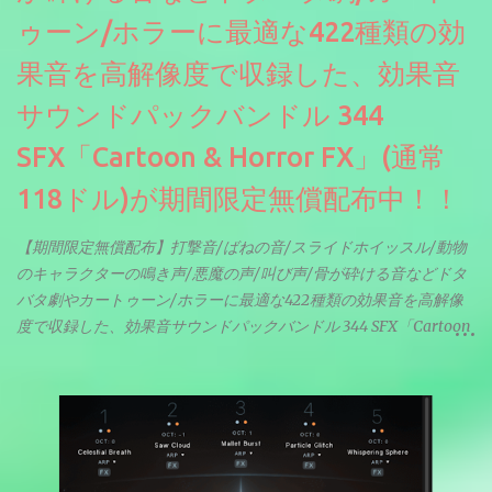
ゥーン/ホラーに最適な422種類の効
果音を高解像度で収録した、効果音
サウンドパックバンドル 344
SFX「Cartoon & Horror FX」(通常
118ドル)が期間限定無償配布中！！
【期間限定無償配布】打撃音/ばねの音/スライドホイッスル/動物
のキャラクターの鳴き声/悪魔の声/叫び声/骨が砕ける音などドタ
バタ劇やカートゥーン/ホラーに最適な422種類の効果音を高解像
度で収録した、効果音サウンドパックバンドル 344 SFX「Cartoon
& Horror FX」(通常118ドル)が期間限定無償配布中。サンプリン
グレート等もしっかりと業界水準を満たしております。