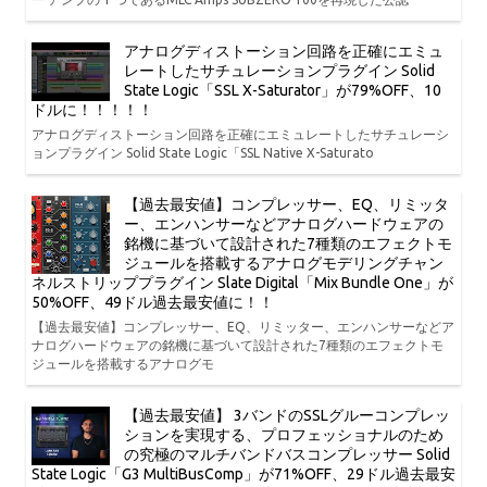
アナログディストーション回路を正確にエミュ
レートしたサチュレーションプラグイン Solid
State Logic「SSL X-Saturator」が79%OFF、10
ドルに！！！！！
アナログディストーション回路を正確にエミュレートしたサチュレーシ
ョンプラグイン Solid State Logic「SSL Native X-Saturato
【過去最安値】コンプレッサー、EQ、リミッタ
ー、エンハンサーなどアナログハードウェアの
銘機に基づいて設計された7種類のエフェクトモ
ジュールを搭載するアナログモデリングチャン
ネルストリッププラグイン Slate Digital「Mix Bundle One」が
50%OFF、49ドル過去最安値に！！
【過去最安値】コンプレッサー、EQ、リミッター、エンハンサーなどア
ナログハードウェアの銘機に基づいて設計された7種類のエフェクトモ
ジュールを搭載するアナログモ
【過去最安値】 3バンドのSSLグルーコンプレッ
ションを実現する、プロフェッショナルのため
の究極のマルチバンドバスコンプレッサー Solid
State Logic「G3 MultiBusComp」が71%OFF、29ドル過去最安