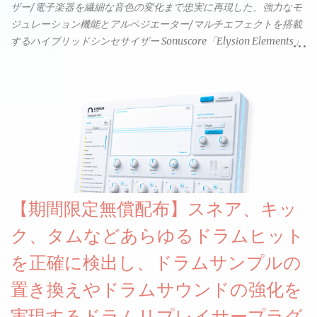
ザー/電子楽器を繊細な音色の変化まで忠実に再現した、強力なモ
ジュレーション機能とアルペジエーター/マルチエフェクトを搭載
するハイブリッドシンセサイザー Sonuscore「Elysion Elements」
リリース & 無料配布中。Elysion 2からライブラリを抜粋した製品
です。パフォーマンス機能とエディット機能以外全ての機能が使
えるようになっています。総容量も7GBを超えます。複数の設定に
より音色が作りこまれているため、あらかじめアルペジオがプロ
グラムされているプリセットも多いですが、アルペジオを切るこ
とももちろんできます。 ほとんどのシンセライブラリは、音を一
度サンプリングしてベロシティで音量を調整します。 しかし、
ELYSIONは違います。ビンテージシンセを含む様々な音源から、
複数のベロシティレイヤーにわたって録音し、各レイヤーを整形
【期間限定無償配布】スネア、キッ
することで、弱く演奏した場合と強く演奏した場合で、全く異な
る音色が得られます。単に音量を変えただけの同じ音ではありま
ク、タムなどあらゆるドラムヒット
せん。
を正確に検出し、ドラムサンプルの
置き換えやドラムサウンドの強化を
実現するドラムリプレイサープラグ