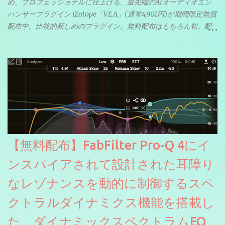
め、プロフェッショナルに仕上げる、最先端のAIオーディオエン
ハンサープラグイン iZotope「VEA」(通常4,901円)が期間限定無償
配布中。比較的新しめのプラグイン。無料配布はもちろん初。配
信やナレーションにもぴったり。ボーカルミックスやVTuberさん
にも。
【無料配布】FabFilter Pro-Q 4にイ
ンスパイアされて設計された耳障り
なレゾナンスを動的に制御するスペ
クトラルダイナミクス機能を搭載し
た、ダイナミックスペクトラムEQ