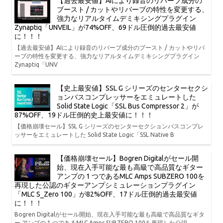
【過去最安値】AIにより録音のリバーブ成分の
ブースト / カットやリバーブの特性を変更する、
強力なリアルタイムデミキシングプラグイン
Zynaptiq「UNVEIL」が74%OFF、69ドル圧倒的過去最安値
に！！！
【過去最安値】AIにより録音のリバーブ成分のブースト / カットやリバ
ーブの特性を変更する、強力なリアルタイムデミキシングプラグイン
Zynaptiq「UNV
【史上最安値】SSL G シリーズのセンターセクシ
ョンバスコンプレッサーをエミュレートした
Solid State Logic「SSL Bus Compressor 2」が
87%OFF、19ドル圧倒的史上最安値に！！！
【価格崩壊セール】SSL G シリーズのセンターセクションバスコンプレ
ッサーをエミュレートした Solid State Logic「SSL Native B
【価格崩壊セール】Bogren Digitalがセール開
始、現在入手可能な最も高級で高品質なギター
アンプの 1 つであるMLC Amps SUBZERO 100を
再現した公認のギターアンプシミュレーションプラグイン
「MLC S_Zero 100」が82%OFF、17ドル圧倒的過去最安値
に！！！
Bogren Digitalがセール開始、現在入手可能な最も高級で高品質なギタ
ー アンプの 1 つであるMLC Amps SUBZERO 100を再現した公認