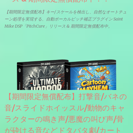
【期間限定無償配布】キー/スケールを検出し、自然なオートチュ
ーン処理を実現する、自動ボーカルピッチ補正プラグイン Saint
Mike DSP「PitchCure」リリース & 期間限定無償配布中。
【期間限定無償配布】打撃音/バネの
音/スライドホイッスル/動物のキャ
ラクターの鳴き声/悪魔の叫び声/骨
が砕ける音などドタバタ劇/カート