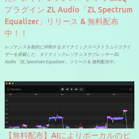
プラグイン ZL Audio「ZL Spectrum
Equalizer」リリース & 無料配布
中！！
レゾナンスを動的に抑制するダイナミックスペクトラムイコライ
ザーを搭載した、ダイナミックレゾナンスサプレッサー ZL
Audio「ZL Spectrum Equalizer」リリース & 無料配布中。
【無料配布】AIによりボーカルのピ