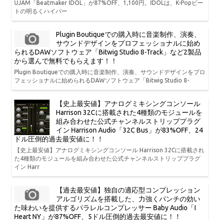
UJAM「Beatmaker IDOL」が87%OFF、1,100円。IDOLは、K-Popビー
トの明るくハイパー
Plugin Boutiqueでの購入時に音楽制作、演奏、
サウンドデザインをプロフェッショナルに始め
られるDAWソフトウェア「Bitwig Studio 8-Track」など2製品
から選んで無料でもらえます！！
Plugin Boutiqueでの購入時に音楽制作、演奏、サウンドデザインをプロ
フェッショナルに始められるDAWソフトウェア「Bitwig Studio 8-
【史上最安値】アナログミキシングコンソール
Harrison 32Cに搭載された4種類のモジュールを
組み合わせた公式チャンネルストリッププラグ
イン Harrison Audio「32C Bus」が83%OFF、24
ドル圧倒的過去最安値に！！
【史上最安値】アナログミキシングコンソール Harrison 32Cに搭載され
た4種類のモジュールを組み合わせた公式チャンネルストリッププラグ
イン Harr
【過去最安値】独自の適応型コンプレッション
アルゴリズムを搭載した、力強くパンチの効い
た味わいを提供するパラレルコンプレッサー Baby Audio「I
Heart NY」が87%OFF、5ドル圧倒的過去最安値に！！