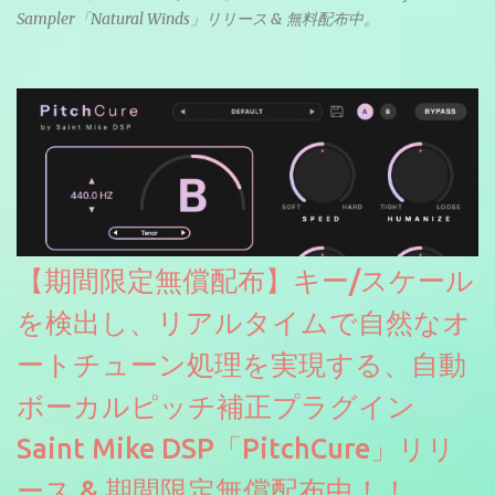
Sampler「Natural Winds」リリース & 無料配布中。
【期間限定無償配布】キー/スケール
を検出し、リアルタイムで自然なオ
ートチューン処理を実現する、自動
ボーカルピッチ補正プラグイン
Saint Mike DSP「PitchCure」リリ
ース & 期間限定無償配布中！！