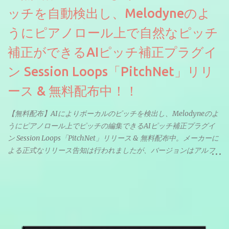
ッチを自動検出し、Melodyneのよ
うにピアノロール上で自然なピッチ
補正ができるAIピッチ補正プラグイ
ン Session Loops「PitchNet」リリ
ース & 無料配布中！！
【無料配布】AIによりボーカルのピッチを検出し、Melodyneのよ
うにピアノロール上でピッチの編集できるAIピッチ補正プラグイ
ン Session Loops「PitchNet」リリース & 無料配布中。メーカーに
よる正式なリリース告知は行われましたが、バージョンはアルフ
ァと記載されているようなので今後アップデートで細かいバグな
どが修正されていくのだと思われます。筆者もざっくりと確認し
たところ動作は問題なさそうです。KVR Developer Challenge
2026に出品されている製品になります。国内代理店でも取り扱い
のあるDrumNetのメーカーです。調べたところによるとオープン
ソースを元に設計・改良した製品のようです。