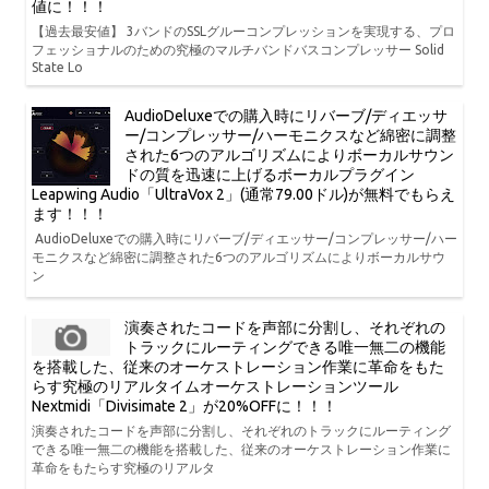
値に！！！
【過去最安値】 3バンドのSSLグルーコンプレッションを実現する、プロ
フェッショナルのための究極のマルチバンドバスコンプレッサー Solid
State Lo
AudioDeluxeでの購入時にリバーブ/ディエッサ
ー/コンプレッサー/ハーモニクスなど綿密に調整
された6つのアルゴリズムによりボーカルサウン
ドの質を迅速に上げるボーカルプラグイン
Leapwing Audio「UltraVox 2」(通常79.00ドル)が無料でもらえ
ます！！！
AudioDeluxeでの購入時にリバーブ/ディエッサー/コンプレッサー/ハー
モニクスなど綿密に調整された6つのアルゴリズムによりボーカルサウ
ン
演奏されたコードを声部に分割し、それぞれの
トラックにルーティングできる唯一無二の機能
を搭載した、従来のオーケストレーション作業に革命をもた
らす究極のリアルタイムオーケストレーションツール
Nextmidi「Divisimate 2」が20%OFFに！！！
演奏されたコードを声部に分割し、それぞれのトラックにルーティング
できる唯一無二の機能を搭載した、従来のオーケストレーション作業に
革命をもたらす究極のリアルタ