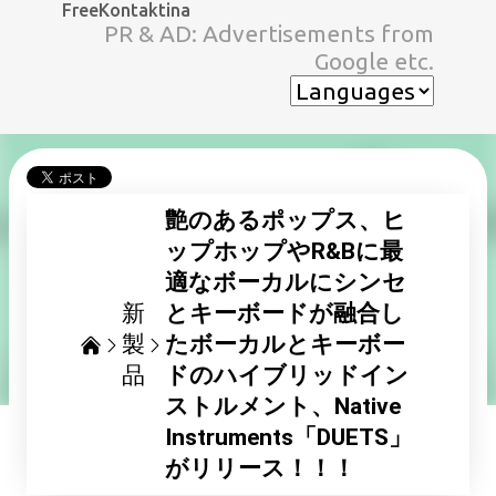
FreeKontaktina
スキップしてメイン コンテンツに移動
PR & AD: Advertisements from
Google etc.
艶のあるポップス、ヒ
ップホップやR&Bに最
適なボーカルにシンセ
新
とキーボードが融合し
製
たボーカルとキーボー
品
ドのハイブリッドイン
ストルメント、Native
Instruments「DUETS」
がリリース！！！