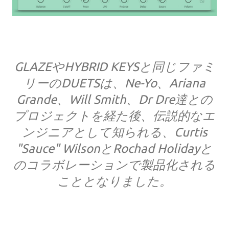
GLAZEやHYBRID KEYSと同じファミ
リーのDUETSは、Ne-Yo、Ariana
Grande、Will Smith、Dr Dre達との
プロジェクトを経た後、伝説的なエ
ンジニアとして知られる、Curtis
"Sauce" WilsonとRochad Holidayと
のコラボレーションで製品化される
こととなりました。