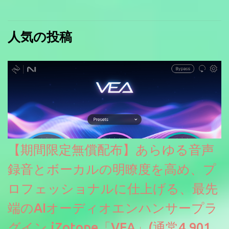
人気の投稿
【期間限定無償配布】あらゆる音声
録音とボーカルの明瞭度を高め、プ
ロフェッショナルに仕上げる、最先
端のAIオーディオエンハンサープラ
グイン iZotope「VEA」(通常4,901