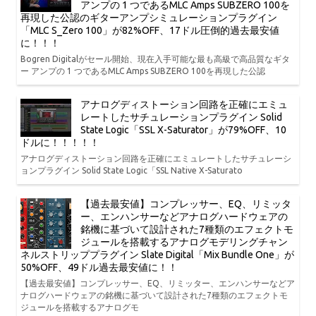
アンプの 1 つであるMLC Amps SUBZERO 100を
再現した公認のギターアンプシミュレーションプラグイン
「MLC S_Zero 100」が82%OFF、17ドル圧倒的過去最安値
に！！！
Bogren Digitalがセール開始、現在入手可能な最も高級で高品質なギタ
ー アンプの 1 つであるMLC Amps SUBZERO 100を再現した公認
アナログディストーション回路を正確にエミュ
レートしたサチュレーションプラグイン Solid
State Logic「SSL X-Saturator」が79%OFF、10
ドルに！！！！！
アナログディストーション回路を正確にエミュレートしたサチュレーシ
ョンプラグイン Solid State Logic「SSL Native X-Saturato
【過去最安値】コンプレッサー、EQ、リミッタ
ー、エンハンサーなどアナログハードウェアの
銘機に基づいて設計された7種類のエフェクトモ
ジュールを搭載するアナログモデリングチャン
ネルストリッププラグイン Slate Digital「Mix Bundle One」が
50%OFF、49ドル過去最安値に！！
【過去最安値】コンプレッサー、EQ、リミッター、エンハンサーなどア
ナログハードウェアの銘機に基づいて設計された7種類のエフェクトモ
ジュールを搭載するアナログモ