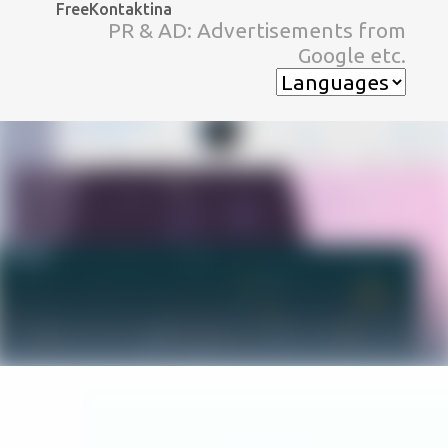
FreeKontaktina
スキップしてメイン コンテンツに移動
PR & AD: Advertisements from
Google etc.