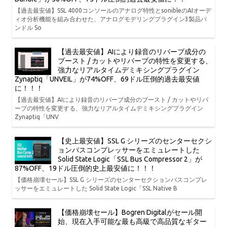
【過去最安値】SSL 4000コンソールのアナログ特性とsonibleのAIオーデ
ィオ分析機能を組み合わせた、アナログモデリングプラグイン3製品バ
ンドル So
【過去最安値】AIにより録音のリバーブ成分の
ブースト / カットやリバーブの特性を変更する、
強力なリアルタイムデミキシングプラグイン
Zynaptiq「UNVEIL」が74%OFF、69ドル圧倒的過去最安値
に！！！
【過去最安値】AIにより録音のリバーブ成分のブースト / カットやリバ
ーブの特性を変更する、強力なリアルタイムデミキシングプラグイン
Zynaptiq「UNV
【史上最安値】SSL G シリーズのセンターセクシ
ョンバスコンプレッサーをエミュレートした
Solid State Logic「SSL Bus Compressor 2」が
87%OFF、19ドル圧倒的史上最安値に！！！
【価格崩壊セール】SSL G シリーズのセンターセクションバスコンプレ
ッサーをエミュレートした Solid State Logic「SSL Native B
【価格崩壊セール】Bogren Digitalがセール開
始、現在入手可能な最も高級で高品質なギター