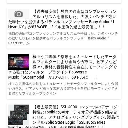
【過去最安値】独自の適応型コンプレッション
アルゴリズムを搭載した、力強くパンチの効い
た味わいを提供するパラレルコンプレッサー Baby Audio「I
Heart NY」が87%OFF、5ドル圧倒的過去最安値に！！
独自の適応型コンプレッションアルゴリズムを搭載した、力強くパンチ
の効いた味わいを提供するパラレルコンプレッサー Baby Audio「I
Heart NY」が
様々な共鳴体の挙動をエミュレートしたモーダ
ルフィルターにより金属やガラス、ピアノなど
様々な素材の音響特性を自在にモーフィングで
きる強力なフィルタープラグイン Polyverse
Music「Supermodal」が30%OFF、69ドルに！！！
様々な共鳴体の挙動をエミュレートしたモーダルフィルターにより金属
やガラス、ピアノなど様々な素材の音響特性を自在にモーフィングでき
る強力なフィルタープラグイン
【過去最安値】SSL 4000コンソールのアナログ
特性とsonibleのAIオーディオ分析機能を組み合
わせた、アナログモデリングプラグイン3製品バ
ンドル Solid State Logic「SSL autoSeries
Bundle」が50%OFF、75ドル圧倒的過去最安値に！！