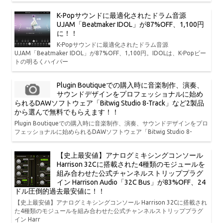
K-Popサウンドに最適化されたドラム音源
UJAM「Beatmaker IDOL」が87%OFF、1,100円
に！！
K-Popサウンドに最適化されたドラム音源
UJAM「Beatmaker IDOL」が87%OFF、1,100円。IDOLは、K-Popビー
トの明るくハイパー
Plugin Boutiqueでの購入時に音楽制作、演奏、
サウンドデザインをプロフェッショナルに始め
られるDAWソフトウェア「Bitwig Studio 8-Track」など2製品
から選んで無料でもらえます！！
Plugin Boutiqueでの購入時に音楽制作、演奏、サウンドデザインをプロ
フェッショナルに始められるDAWソフトウェア「Bitwig Studio 8-
【史上最安値】アナログミキシングコンソール
Harrison 32Cに搭載された4種類のモジュールを
組み合わせた公式チャンネルストリッププラグ
イン Harrison Audio「32C Bus」が83%OFF、24
ドル圧倒的過去最安値に！！
【史上最安値】アナログミキシングコンソール Harrison 32Cに搭載され
た4種類のモジュールを組み合わせた公式チャンネルストリッププラグ
イン Harr