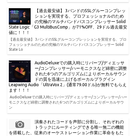
【過去最安値】 3バンドのSSLグルーコンプレッ
ションを実現する、プロフェッショナルのため
の究極のマルチバンドバスコンプレッサー Solid
State Logic「G3 MultiBusComp」が71%OFF、29ドル過去最安
値に！！！
【過去最安値】 3バンドのSSLグルーコンプレッションを実現する、プロ
フェッショナルのための究極のマルチバンドバスコンプレッサー Solid
State Lo
AudioDeluxeでの購入時にリバーブ/ディエッサ
ー/コンプレッサー/ハーモニクスなど綿密に調整
された6つのアルゴリズムによりボーカルサウン
ドの質を迅速に上げるボーカルプラグイン
Leapwing Audio「UltraVox 2」(通常79.00ドル)が無料でもらえ
ます！！！
AudioDeluxeでの購入時にリバーブ/ディエッサー/コンプレッサー/ハー
モニクスなど綿密に調整された6つのアルゴリズムによりボーカルサウ
ン
演奏されたコードを声部に分割し、それぞれの
トラックにルーティングできる唯一無二の機能
を搭載した、従来のオーケストレーション作業に革命をもた