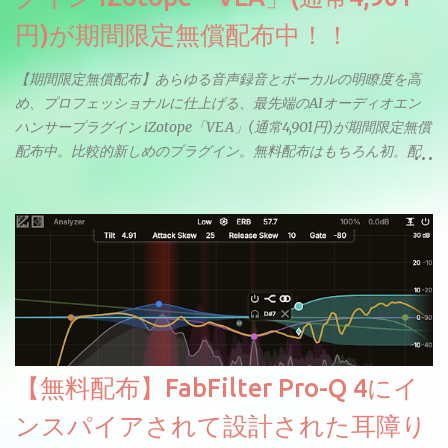
円)が期間限定無償配布中！！
【期間限定無償配布】あらゆる音声録音とボーカルの明瞭度を高
め、プロフェッショナルに仕上げる、最先端のAIオーディオエン
ハンサープラグイン iZotope「VEA」(通常4,901円)が期間限定無償
配布中。比較的新しめのプラグイン。無料配布はもちろん初。配
信やナレーションにもぴったり。ボーカルミックスやVTuberさん
にも。
【無料配布】FabFilter Pro-Q 4にイ
ンスパイアされて設計された耳障り