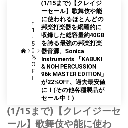
(1/15まで)【クレイジ
ーセール】歌舞伎や能
に使われるほとんどの
↑
邦楽打楽器を網羅的に
1
収録した総容量約40GB
-
を誇る最強の邦楽打楽
5
0
器音源、Sonica
%
Instruments 「KABUKI
O
& NOH PERCUSSION
F
96k MASTER EDITION」
F
が22%OFF、過去最安値
に！(その他各種製品が
セール中！)
(1/15まで)【クレイジーセ
ール】歌舞伎や能に使わ