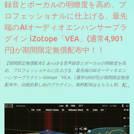
録音とボーカルの明瞭度を高め、プ
ロフェッショナルに仕上げる、最先
端のAIオーディオエンハンサープラ
グイン iZotope「VEA」(通常4,901
円)が期間限定無償配布中！！
【期間限定無償配布】あらゆる音声録音とボーカルの明瞭度を高
め、プロフェッショナルに仕上げる、最先端のAIオーディオエン
ハンサープラグイン iZotope「VEA」(通常4,901円)が期間限定無償
配布中。比較的新しめのプラグイン。無料配布はもちろん初。配
信やナレーションにもぴったり。ボーカルミックスやVTuberさん
にも。