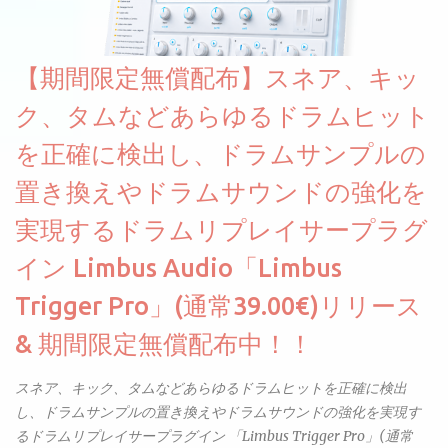
度サンプリングしてベロシティで音量を調整します。 しかし、
ELYSIONは違います。ビンテージシンセを含む様々な音源から、
複数のベロシティレイヤーにわたって録音し、各レイヤーを整形
【期間限定無償配布】スネア、キッ
することで、弱く演奏した場合と強く演奏した場合で、全く異な
る音色が得られます。単に音量を変えただけの同じ音ではありま
ク、タムなどあらゆるドラムヒット
せん。
を正確に検出し、ドラムサンプルの
置き換えやドラムサウンドの強化を
実現するドラムリプレイサープラグ
イン Limbus Audio「Limbus
Trigger Pro」(通常39.00€)リリース
& 期間限定無償配布中！！
スネア、キック、タムなどあらゆるドラムヒットを正確に検出
し、ドラムサンプルの置き換えやドラムサウンドの強化を実現す
るドラムリプレイサープラグイン 「Limbus Trigger Pro」(通常