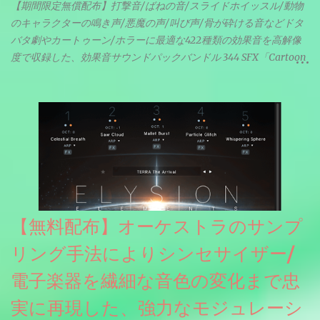
【期間限定無償配布】打撃音/ばねの音/スライドホイッスル/動物
のキャラクターの鳴き声/悪魔の声/叫び声/骨が砕ける音などドタ
バタ劇やカートゥーン/ホラーに最適な422種類の効果音を高解像
度で収録した、効果音サウンドパックバンドル 344 SFX「Cartoon
& Horror FX」(通常118ドル)が期間限定無償配布中。サンプリン
グレート等もしっかりと業界水準を満たしております。
【無料配布】オーケストラのサンプ
リング手法によりシンセサイザー/
電子楽器を繊細な音色の変化まで忠
実に再現した、強力なモジュレーシ