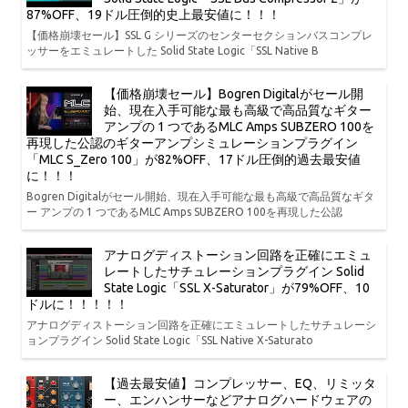
87%OFF、19ドル圧倒的史上最安値に！！！
【価格崩壊セール】SSL G シリーズのセンターセクションバスコンプレ
ッサーをエミュレートした Solid State Logic「SSL Native B
【価格崩壊セール】Bogren Digitalがセール開
始、現在入手可能な最も高級で高品質なギター
アンプの 1 つであるMLC Amps SUBZERO 100を
再現した公認のギターアンプシミュレーションプラグイン
「MLC S_Zero 100」が82%OFF、17ドル圧倒的過去最安値
に！！！
Bogren Digitalがセール開始、現在入手可能な最も高級で高品質なギタ
ー アンプの 1 つであるMLC Amps SUBZERO 100を再現した公認
アナログディストーション回路を正確にエミュ
レートしたサチュレーションプラグイン Solid
State Logic「SSL X-Saturator」が79%OFF、10
ドルに！！！！！
アナログディストーション回路を正確にエミュレートしたサチュレーシ
ョンプラグイン Solid State Logic「SSL Native X-Saturato
【過去最安値】コンプレッサー、EQ、リミッタ
ー、エンハンサーなどアナログハードウェアの