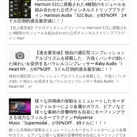
Harrison 32Cに搭載された4種類のモジュールを
組み合わせた公式チャンネルストリッププラグ
イン Harrison Audio「32C Bus」が83%OFF、24
ドル圧倒的過去最安値に！！
【史上最安値】アナログミキシングコンソール Harrison 32Cに搭載され
た4種類のモジュールを組み合わせた公式チャンネルストリッププラグ
イン Harr
【過去最安値】独自の適応型コンプレッション
アルゴリズムを搭載した、力強くパンチの効い
た味わいを提供するパラレルコンプレッサー Baby Audio「I
Heart NY」が87%OFF、5ドル圧倒的過去最安値に！！
独自の適応型コンプレッションアルゴリズムを搭載した、力強くパンチ
の効いた味わいを提供するパラレルコンプレッサー Baby Audio「I
Heart NY」が
様々な共鳴体の挙動をエミュレートしたモーダ
ルフィルターにより金属やガラス、ピアノなど
様々な素材の音響特性を自在にモーフィングで
きる強力なフィルタープラグイン Polyverse
Music「Supermodal」が30%OFF、69ドルに！！！
様々な共鳴体の挙動をエミュレートしたモーダルフィルターにより金属
やガラス、ピアノなど様々な素材の音響特性を自在にモーフィングでき