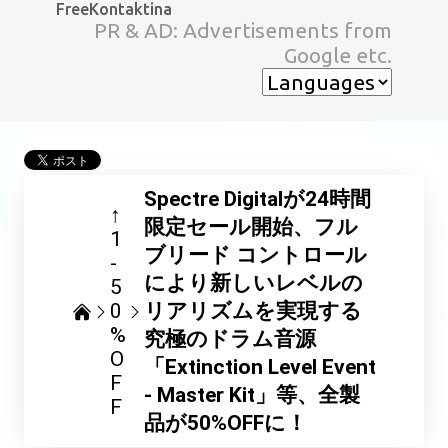
FreeKontaktina
スキップしてメイン コンテンツに移動
PR & AD: Advertisements from
Google etc.
Spectre Digitalが24時間
↑
限定セール開始、フル
1
ブリード コントロール
-
により新しいレベルの
5
0
リアリズムを実現する
%
究極のドラム音源
O
「Extinction Level Event
F
- Master Kit」等、全製
F
品が50%OFFに！