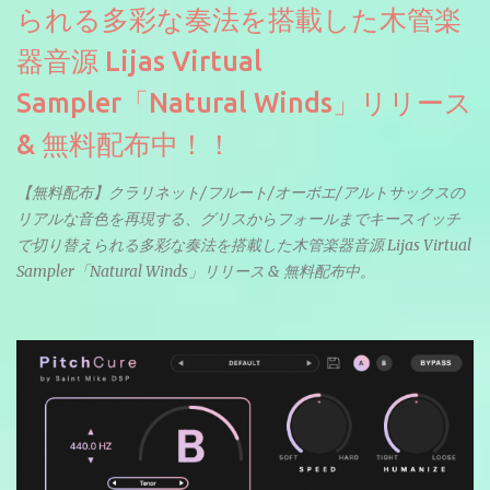
られる多彩な奏法を搭載した木管楽
器音源 Lijas Virtual
Sampler「Natural Winds」リリース
& 無料配布中！！
【無料配布】クラリネット/フルート/オーボエ/アルトサックスの
リアルな音色を再現する、グリスからフォールまでキースイッチ
で切り替えられる多彩な奏法を搭載した木管楽器音源 Lijas Virtual
Sampler「Natural Winds」リリース & 無料配布中。