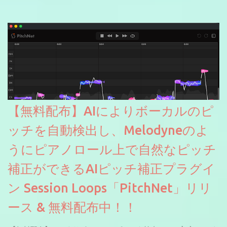
【無料配布】AIによりボーカルのピ
ッチを自動検出し、Melodyneのよ
うにピアノロール上で自然なピッチ
補正ができるAIピッチ補正プラグイ
ン Session Loops「PitchNet」リリ
ース & 無料配布中！！