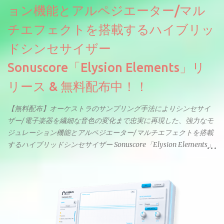
ョン機能とアルペジエーター/マル
チエフェクトを搭載するハイブリッ
ドシンセサイザー
Sonuscore「Elysion Elements」リ
リース & 無料配布中！！
【無料配布】オーケストラのサンプリング手法によりシンセサイ
ザー/電子楽器を繊細な音色の変化まで忠実に再現した、強力なモ
ジュレーション機能とアルペジエーター/マルチエフェクトを搭載
するハイブリッドシンセサイザー Sonuscore「Elysion Elements」
リリース & 無料配布中。Elysion 2からライブラリを抜粋した製品
です。パフォーマンス機能とエディット機能以外全ての機能が使
えるようになっています。総容量も7GBを超えます。複数の設定に
より音色が作りこまれているため、あらかじめアルペジオがプロ
グラムされているプリセットも多いですが、アルペジオを切るこ
とももちろんできます。 ほとんどのシンセライブラリは、音を一