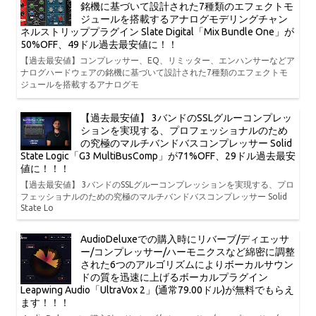
銘機に基づいて設計された7種類のエフェクトモ
ジュールを搭載するアナログモデリングチャン
ネルストリッププラグイン Slate Digital「Mix Bundle One」が
50%OFF、49ドル過去最安値に！！
【過去最安値】コンプレッサー、EQ、リミッター、エンハンサーなどア
ナログハードウェアの銘機に基づいて設計された7種類のエフェクトモ
ジュールを搭載するアナログモ
【過去最安値】 3バンドのSSLグルーコンプレッ
ションを実現する、プロフェッショナルのため
の究極のマルチバンドバスコンプレッサー Solid
State Logic「G3 MultiBusComp」が71%OFF、29ドル過去最安
値に！！！
【過去最安値】 3バンドのSSLグルーコンプレッションを実現する、プロ
フェッショナルのための究極のマルチバンドバスコンプレッサー Solid
State Lo
AudioDeluxeでの購入時にリバーブ/ディエッサ
ー/コンプレッサー/ハーモニクスなど綿密に調整
された6つのアルゴリズムによりボーカルサウン
ドの質を迅速に上げるボーカルプラグイン
Leapwing Audio「UltraVox 2」(通常79.00ドル)が無料でもらえ
ます！！！