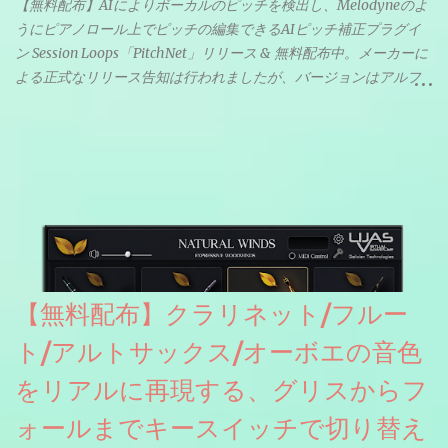
【無料配布】AIによりボーカルのピッチを検出し、Melodyneのよ
うにピアノロール上でピッチの編集できるAIピッチ補正プラグイ
ン Session Loops「PitchNet」リリース & 無料配布中。メーカーに
よる正式なリリース告知は行われましたが、バージョンはアルフ
ァと記載されているようなので今後アップデートで細かいバグな
どが修正されていくのだと思われます。筆者もざっくりと確認し
たところ動作は問題なさそうです。KVR Developer Challenge
2026に出品されている製品になります。国内代理店でも取り扱い
のあるDrumNetのメーカーです。調べたところによるとオープン
ソースを元に設計・改良した製品のようです。
【無料配布】クラリネット/フルー
ト/アルトサックス/オーボエの音色
をリアルに再現する、グリスからフ
ォールまでキースイッチで切り替え