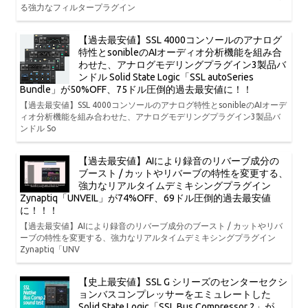
る強力なフィルタープラグイン
【過去最安値】SSL 4000コンソールのアナログ
特性とsonibleのAIオーディオ分析機能を組み合
わせた、アナログモデリングプラグイン3製品バ
ンドル Solid State Logic「SSL autoSeries
Bundle」が50%OFF、75ドル圧倒的過去最安値に！！
【過去最安値】SSL 4000コンソールのアナログ特性とsonibleのAIオーデ
ィオ分析機能を組み合わせた、アナログモデリングプラグイン3製品バ
ンドル So
【過去最安値】AIにより録音のリバーブ成分の
ブースト / カットやリバーブの特性を変更する、
強力なリアルタイムデミキシングプラグイン
Zynaptiq「UNVEIL」が74%OFF、69ドル圧倒的過去最安値
に！！！
【過去最安値】AIにより録音のリバーブ成分のブースト / カットやリバ
ーブの特性を変更する、強力なリアルタイムデミキシングプラグイン
Zynaptiq「UNV
【史上最安値】SSL G シリーズのセンターセクシ
ョンバスコンプレッサーをエミュレートした
Solid State Logic「SSL Bus Compressor 2」が