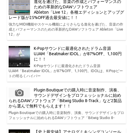
進化を遂げた、音楽の作成とパフォーマンスの
ための革新的なDAWソフトウェア
Ableton「Live 12」各種エディションとアップグ
レード版が25%OFF過去最安値に！！
強力なMIDI機能やスケール機能によりさらなる進化を遂げた、音楽の作
成とパフォーマンスのための革新的なDAWソフトウェア Ableton「Live
12」が
K-Popサウンドに最適化されたドラム音源
UJAM「Beatmaker IDOL」が87%OFF、1,100円
に！！
K-Popサウンドに最適化されたドラム音源
UJAM「Beatmaker IDOL」が87%OFF、1,100円。IDOLは、K-Popビー
トの明るくハイパー
Plugin Boutiqueでの購入時に音楽制作、演奏、
サウンドデザインをプロフェッショナルに始め
られるDAWソフトウェア「Bitwig Studio 8-Track」など2製品
から選んで無料でもらえます！！
Plugin Boutiqueでの購入時に音楽制作、演奏、サウンドデザインをプロ
フェッショナルに始められるDAWソフトウェア「Bitwig Studio 8-
【史上最安値】アナログミキシングコンソール