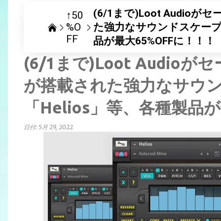
(6/1まで)Loot Aud
↑50
%O
た強力なサウンドスケープデ
FF
品が最大65%OFFに！！！
(6/1まで)Loot Audi
が搭載された強力なサウ
「Helios」等、各種製品
日付:
5月 29, 2022